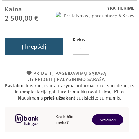
R
o
Kaina
YRA TIEKIME
m
Pristatymas į parduotuvę:
6-8 sav.
2 500,00 €
o
t
o
p
Kiekis
Į krepšelį
S
p
a
r
t
PRIDĖTI Į PAGEIDAVIMŲ SĄRAŠĄ
h
PRIDĖTI Į PALYGINIMO SĄRAŠĄ
e
Pastaba:
iliustracijos ir aprašymai informaciniai; specifikacijos
r
ir komplektacija gali turėti smulkių neatitikimų. Kilus
m
klausimams
prieš užsakant
susisiekite su mumis.
I
n
v
i
c
t