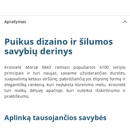
a
S
e
Aprašymas
g
u
i
Puikus dizaino ir šilumos
n
savybių derinys
W
a
n
Krosnelė Morsø 6843 remiasi populiarios 6100 serijos
d
principais ir turi naujas, savaime užsidarančias dureles,
e
suapvalintą ketaus viršūnę, pabrėžiančią jos elipsinę formą ir
r
elegantišką rankeną, kuri neįkaista kūrenimo metu. Krosnelė
s
turi malkų dėtuvę apačioje, kuri suteikia išskirtinumo ir
praktiškumo.
M
o
r
Aplinką tausojančios savybės
s
ø