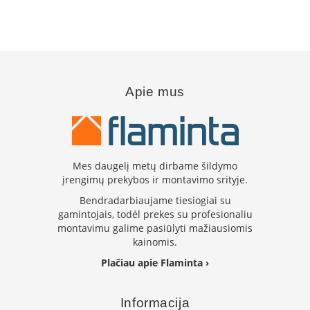
i
d
i
n
i
a
i
Apie mus
O
r
t
a
k
Mes daugelį metų dirbame šildymo
i
įrengimų prekybos ir montavimo srityje.
a
i
Bendradarbiaujame tiesiogiai su
i
gamintojais, todėl prekes su profesionaliu
r
montavimu galime pasiūlyti mažiausiomis
į
kainomis.
r
a
Plačiau apie Flaminta ›
n
g
a
Informacija