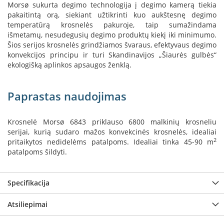
B
Morsø sukurta degimo technologija į degimo kamerą tiekia
r
pakaitintą orą, siekiant užtikrinti kuo aukštesnę degimo
o
temperatūrą krosnelės pakuroje, taip sumažindama
n
išmetamų, nesudegusių degimo produktų kiekį iki minimumo.
p
Šios serijos krosnelės grindžiamos švaraus, efektyvaus degimo
i
konvekcijos principu ir turi Skandinavijos „Šiaurės gulbės“
ekologišką aplinkos apsaugos ženklą.
H
e
t
Paprastas naudojimas
a
E
Krosnelė Morsø 6843 priklauso 6800 malkinių krosneliu
l
serijai, kurią sudaro mažos konvekcinės krosnelės, idealiai
e
2
pritaikytos nedidelėms patalpoms. Idealiai tinka 45-90 m
k
patalpoms šildyti.
t
r
i
n
Specifikacija
i
a
Atsiliepimai
i
ž