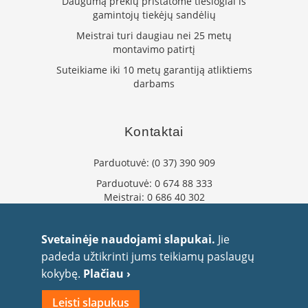
Daugumą prekių pristatome tiesiogiai iš
gamintojų tiekėjų sandėlių
L
a
Meistrai turi daugiau nei 25 metų
n
montavimo patirtį
k
s
Suteikiame iki 10 metų garantiją atliktiems
t
darbams
ū
s
o
Kontaktai
r
t
a
Parduotuvė:
(0 37) 390 909
k
Parduotuvė:
0 674 88 333
i
Meistrai:
0 686 40 302
a
i
info@flaminta.lt
eparduotuve@flaminta.lt
S
Svetainėje naudojami slapukai.
Jie
t
Baltų pr. 26, Šilainiai
padeda užtikrinti jums teikiamų paslaugų
a
Kaunas, 48193 Lietuva
kokybę.
Plačiau ›
č
i
Leisti slapukus
a