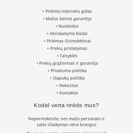
K
a
Pirkimo internetu gidas
r
Mažos kainos garantija
š
Nuolaidos
t
o
Atsiskaitymo būdai
o
Pirkimas išsimokėtinai
r
Prekių pristatymas
o
v
Taisyklės
e
Prekių grąžinimas ir garantija
n
Privatumo politika
t
i
Slapukų politika
l
Rekvizitai
i
Kontaktai
a
t
Kodėl verta rinktis mus?
o
r
i
Nepermokėsite, nes mažo personalo ir
a
salės išlaikymas nėra brangus
i