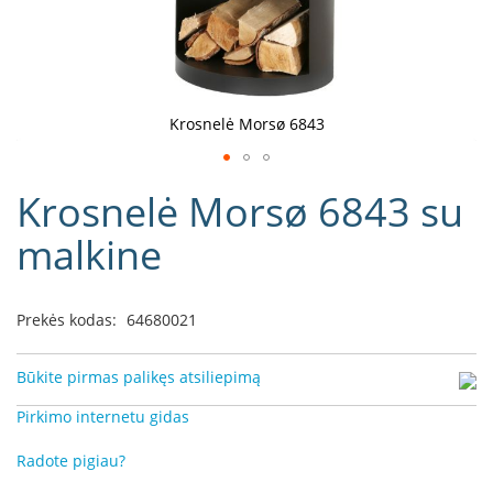
D
o
r
a
k
Krosnelė Morsø 6843
o
L
Eiti
i
Krosnelė Morsø 6843 su
į
n
e
galerijos
malkine
a
paradžią
D
e
Prekės kodas:
64680021
f
r
o
Būkite pirmas palikęs atsiliepimą
H
o
Pirkimo internetu gidas
m
e
Radote pigiau?