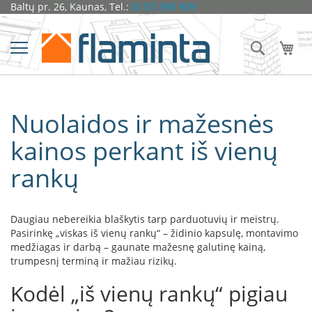
Pereiti
Baltų pr. 26, Kaunas, Tel.:
(0 37) 390 909
Židiniai
prie
turinio
Ž
Ieškoti
Man
i
d
i
n
i
Nuolaidos ir mažesnės
o
k
a
kainos perkant iš vienų
p
s
rankų
u
l
ė
s
Daugiau nebereikia blaškytis tarp parduotuvių ir meistrų.
Pasirinkę „viskas iš vienų rankų“ – židinio kapsulę, montavimo
D
medžiagas ir darbą – gaunate mažesnę galutinę kainą,
o
trumpesnį terminą ir mažiau rizikų.
r
a
Kodėl „iš vienų rankų“ pigiau
k
o