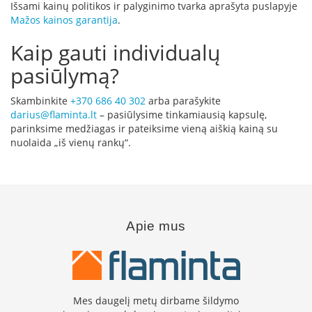
Išsami kainų politikos ir palyginimo tvarka aprašyta puslapyje
a
Mažos kainos garantija
.
S
Kaip gauti individualų
e
g
pasiūlymą?
u
i
Skambinkite
+370 686 40 302
arba parašykite
n
darius@flaminta.lt
– pasiūlysime tinkamiausią kapsulę,
parinksime medžiagas ir pateiksime vieną aiškią kainą su
W
nuolaida „iš vienų rankų“.
a
n
d
e
r
s
Apie mus
M
o
r
s
ø
Mes daugelį metų dirbame šildymo