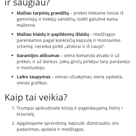
ir saugiau?
D
Mažiau tarpinių grandžių
– prekes tiekiame tiesiai iš
o
gamintojų ir tiekėjų sandėlių, todėl galutinė kaina
r
mažesnė.
a
k
Mažiau klaidų ir papildomų išlaidų
– medžiagos
o
parenkamos pagal konkrečią kapsulę ir montavimo
L
schemą; nereikia pirkti „atskirai ir iš naujo“.
i
Garantijos aiškumas
– viena komanda atsako ir už
n
prekes, ir už darbus. Jokių ginčų pirkėjui tarp pardavėjo
e
ir montuotojo.
a
Laiko taupymas
– vienas užsakymas, viena sąskaita,
D
vienas grafikas.
e
f
Kaip tai veikia?
r
o
Trumpai apibudinate būstą ir pageidaujamą židinį /
H
krosnelę.
o
m
Apgalvojame sprendimą: kapsulė, dūmtraukis, oro
e
padavimas, apdaila ir medžiagos.