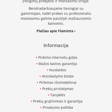
įrengimų prekybos ir montavimo srityje.
B
r
Bendradarbiaujame tiesiogiai su
o
gamintojais, todėl prekes su profesionaliu
n
montavimu galime pasiūlyti mažiausiomis
p
kainomis.
i
Plačiau apie Flaminta ›
H
e
Informacija
t
a
Pirkimo internetu gidas
E
Mažos kainos garantija
l
e
Nuolaidos
k
Atsiskaitymo būdai
t
r
Pirkimas išsimokėtinai
i
Prekių pristatymas
n
Taisyklės
i
a
Prekių grąžinimas ir garantija
i
Privatumo politika
ž