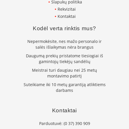
i
Slapukų politika
d
Rekvizitai
i
Kontaktai
n
i
a
Kodėl verta rinktis mus?
i
Nepermokėsite, nes mažo personalo ir
O
salės išlaikymas nėra brangus
r
t
Daugumą prekių pristatome tiesiogiai iš
a
gamintojų tiekėjų sandėlių
k
i
Meistrai turi daugiau nei 25 metų
a
montavimo patirtį
i
Suteikiame iki 10 metų garantiją atliktiems
i
darbams
r
į
r
a
Kontaktai
n
g
a
Parduotuvė:
(0 37) 390 909