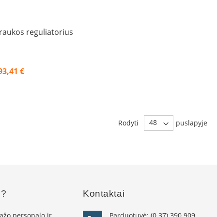
raukos reguliatorius
93,41 €
Rodyti
puslapyje
s?
Kontaktai
žo personalo ir
Parduotuvė:
(0 37) 390 909