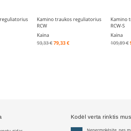
reguliatorius
Kamino traukos reguliatorius
Kamino t
RCW
RCW-S
Kaina
Kaina
93,33 €
79,33 €
109,89 €
Akcija
Akcija
a
Kodėl verta rinktis mu
Nepermokėsite, nes ma
ernetu gidas