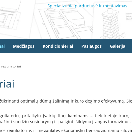
Specializuota parduotuvė ir montavimas
ai
Medžiagos
Kondicionieriai
Paslaugos
Galerija
reguliatoriai
iai
užtikrinanti optimalų dūmų šalinimą ir kuro degimo efektyvumą. Šie
iatorių, pritaikytų įvairių tipų kaminams – tiek kietojo kuro,
mažinti suodžių susidarymą ir pailginti šildymo įrangos tarnavimo la
aukos reguliatorius ir mėgaukitės ekonomišku bei saugiu namų šildy