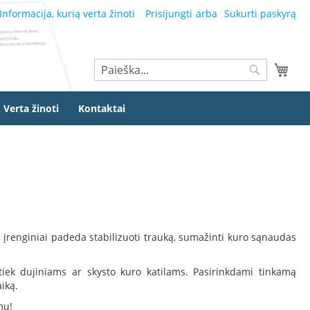
Informacija, kurią verta žinoti
Prisijungti
Sukurti paskyrą
Ieškoti
Mano
Ieškoti
Verta žinoti
Kontaktai
 įrenginiai padeda stabilizuoti trauką, sumažinti kuro sąnaudas
 tiek dujiniams ar skysto kuro katilams. Pasirinkdami tinkamą
iką.
mu!