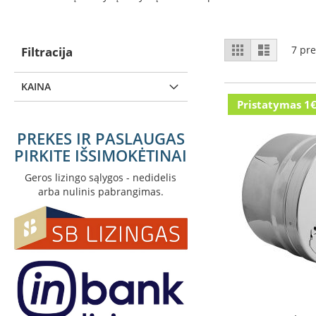
židiniai
Ortakiai
ir
View
Prekes
Prekes
7
pre
Filtracija
įranga
rykiuoti
rykiuoti
as
tinkleliu
eilutėmis
Karšto
oro
KAINA
ventiliatoriai
Pristatymas 1
Lankstūs
ortakiai
PREKES IR PASLAUGAS
PIRKITE IŠSIMOKĖTINAI
Stačiakampiai
ortakiai
Geros lizingo sąlygos - nedidelis
Židiniai
arba nulinis pabrangimas.
su
vandens
kontūru
Židinių
apdaila
Židinio
grotelės