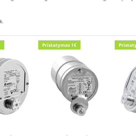
k.
€
Pristatymas 1€
Pristat