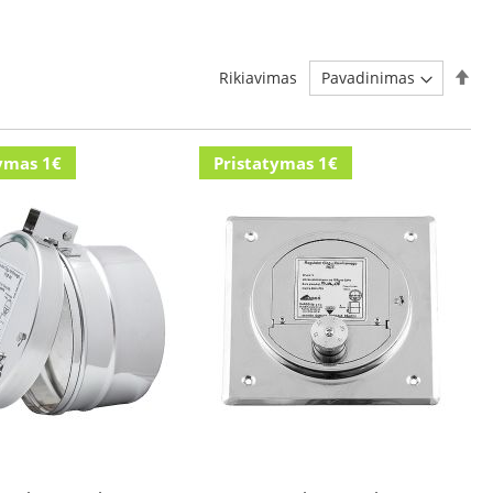
Ma
Rikiavimas
ymas 1€
Pristatymas 1€