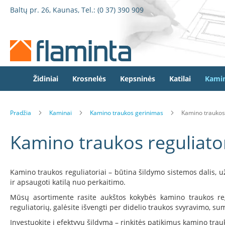
Židiniai
Pereiti
Baltų pr. 26, Kaunas, Tel.:
(0 37) 390 909
Židinio
prie
kapsulės
turinio
Dorako
Dorako
Linea
Defro
Židiniai
Krosnelės
Kepsninės
Katilai
Kamin
Home
Romotop
Pradžia
Kaminai
Kamino traukos gerinimas
Kamino traukos 
Spartherm
Invicta
Kamino traukos reguliator
Seguin
Wanders
Kamino traukos reguliatoriai – būtina šildymo sistemos dalis, 
Morsø
ir apsaugoti katilą nuo perkaitimo.
Bronpi
Mūsų asortimente rasite aukštos kokybės kamino traukos regul
Heta
reguliatorių, galėsite išvengti per didelio traukos svyravimo, su
Elektriniai
Investuokite į efektyvų šildymą – rinkitės patikimus kamino tr