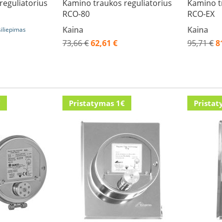
reguliatorius
Kamino traukos reguliatorius
Kamino t
RCO-80
RCO-EX
Kaina
Kaina
siliepimas
73,66 €
62,61 €
95,71 €
8
Akcija
Akcija
€
Pristatymas 1€
Pristat