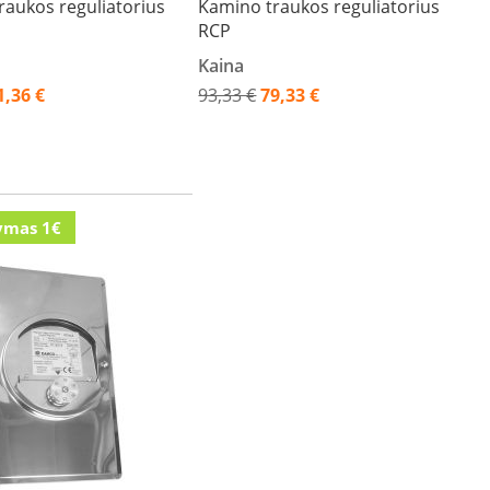
raukos reguliatorius
Kamino traukos reguliatorius
RCP
Kaina
1,36 €
93,33 €
79,33 €
Akcija
ymas 1€