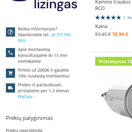
Kamino traukos 
Židinių
RCO
stiklai
Karščiui
Įvertinimas:
1
At
atsparus
100%
Kaina
stiklas
Reikia informacijos?
83,45 €
70,94 €
Skambinkite tel.:
(0 37) 390
Stiklas
Į krepšelį
Į krepšelį
Į krepšelį
Akcija
909
grindims
Į krepšelį
PRIDĖTI
PRIDĖTI
PRIDĖTI
Apie montavimą
Dūmtraukiai
konsultuojame iki 15 min
PRIDĖTI
židiniams
Į
PRIDĖTI
Į
PRIDĖTI
Į
PRIDĖTI
Pristatymas 1
nemokamai
Krosnelės
Į
PRIDĖTI
PAGEIDAVIMŲ
Į
PAGEIDAVIMŲ
Į
PAGEIDAVIMŲ
Į
Pirkite už 2000€ ir gaukite
Ketaus
10% nuolaidą montavimui
PAGEIDAVIMŲ
Į
krosnelės
SĄRAŠĄ
PALYGINIMO
SĄRAŠĄ
PALYGINIMO
SĄRAŠĄ
PALYGINIMO
Prekes iš parduotuvės
Krosnelės
SĄRAŠĄ
PALYGINIMO
SĄRAŠĄ
SĄRAŠĄ
SĄRAŠĄ
pristatome per 1-2 dienas
su
Plačiau ›
SĄRAŠĄ
vandens
kontūru
Krosnelės
Prekių palyginimas
su
šilumokaičiu
Prekių nepridėjote.