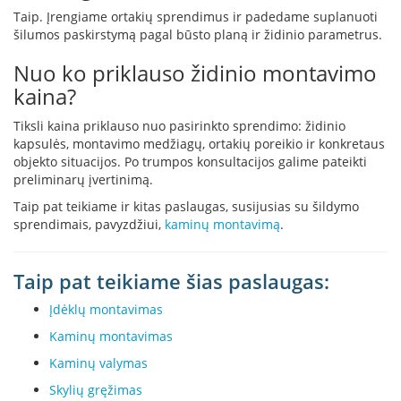
s
Taip. Įrengiame ortakių sprendimus ir padedame suplanuoti
p
šilumos paskirstymą pagal būsto planą ir židinio parametrus.
a
r
Nuo ko priklauso židinio montavimo
u
s
kaina?
s
t
Tiksli kaina priklauso nuo pasirinkto sprendimo: židinio
i
kapsulės, montavimo medžiagų, ortakių poreikio ir konkretaus
k
objekto situacijos. Po trumpos konsultacijos galime pateikti
l
preliminarų įvertinimą.
a
s
Taip pat teikiame ir kitas paslaugas, susijusias su šildymo
sprendimais, pavyzdžiui,
kaminų montavimą
.
S
t
i
Taip pat teikiame šias paslaugas:
k
l
Įdėklų montavimas
a
Kaminų montavimas
s
g
Kaminų valymas
r
Skylių gręžimas
i