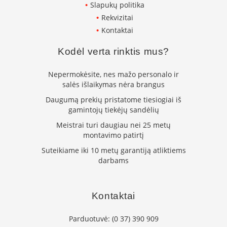
Slapukų politika
n
e
Rekvizitai
l
Kontaktai
ė
s
s
Kodėl verta rinktis mus?
u
v
Nepermokėsite, nes mažo personalo ir
a
salės išlaikymas nėra brangus
n
d
Daugumą prekių pristatome tiesiogiai iš
e
gamintojų tiekėjų sandėlių
n
s
Meistrai turi daugiau nei 25 metų
k
montavimo patirtį
o
Suteikiame iki 10 metų garantiją atliktiems
n
t
darbams
ū
r
u
Kontaktai
K
r
Parduotuvė:
(0 37) 390 909
o