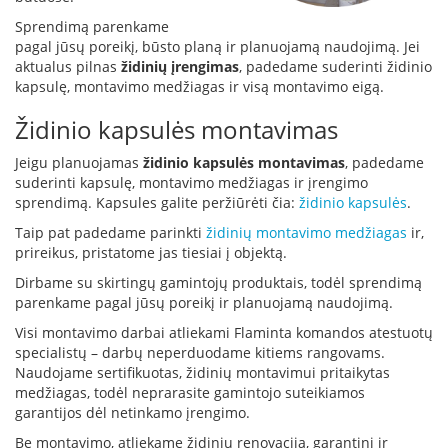
L
Sprendimą parenkame
a
pagal jūsų poreikį, būsto planą ir planuojamą naudojimą. Jei
n
aktualus pilnas
židinių įrengimas
, padedame suderinti židinio
k
kapsulę, montavimo medžiagas ir visą montavimo eigą.
s
t
Židinio kapsulės montavimas
ū
s
Jeigu planuojamas
židinio kapsulės montavimas
, padedame
o
suderinti kapsulę, montavimo medžiagas ir įrengimo
r
sprendimą. Kapsules galite peržiūrėti čia:
židinio kapsulės
.
t
a
Taip pat padedame parinkti
židinių montavimo medžiagas
ir,
k
prireikus, pristatome jas tiesiai į objektą.
i
Dirbame su skirtingų gamintojų produktais, todėl sprendimą
a
parenkame pagal jūsų poreikį ir planuojamą naudojimą.
i
Visi montavimo darbai atliekami Flaminta komandos atestuotų
S
specialistų – darbų neperduodame kitiems rangovams.
t
Naudojame sertifikuotas, židinių montavimui pritaikytas
a
medžiagas, todėl neprarasite gamintojo suteikiamos
č
garantijos dėl netinkamo įrengimo.
i
a
Be montavimo, atliekame židinių renovaciją, garantinį ir