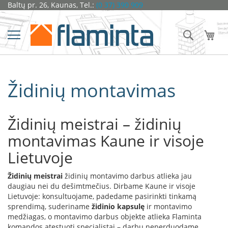
Pereiti
Baltų pr. 26, Kaunas, Tel.:
(0 37) 390 909
Židiniai
prie
turinio
Ž
Ieškoti
Man
i
d
i
n
i
Židinių montavimas
o
k
a
p
Židinių meistrai – židinių
s
u
montavimas Kaune ir visoje
l
ė
Lietuvoje
s
Židinių meistrai
židinių montavimo darbus atlieka jau
D
daugiau nei du dešimtmečius. Dirbame Kaune ir visoje
o
Lietuvoje: konsultuojame, padedame pasirinkti tinkamą
r
sprendimą, suderiname
a
židinio kapsulę
ir montavimo
k
medžiagas, o montavimo darbus objekte atlieka Flaminta
o
komandos atestuoti specialistai – darbų neperduodame