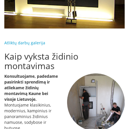
K
a
r
š
t
o
o
r
Atliktų darbų galerija
o
Kaip vyksta židinio
v
e
montavimas
n
t
i
Konsultuojame, padedame
l
pasirinkti sprendimą ir
i
atliekame židinių
a
montavimą Kaune bei
t
visoje Lietuvoje.
o
Montuojame klasikinius,
r
modernius, kampinius ir
i
panoraminius židinius
a
namuose, sodybose ir
i
butuose.