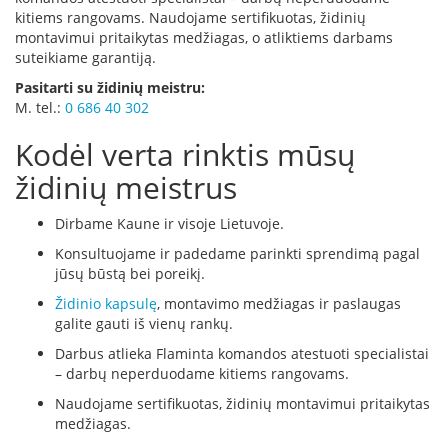
kitiems rangovams. Naudojame sertifikuotas, židinių
D
montavimui pritaikytas medžiagas, o atliktiems darbams
o
suteikiame garantiją.
r
Pasitarti su židinių meistru:
a
M. tel.:
0 686 40 302
k
o
Kodėl verta rinktis mūsų
L
i
židinių meistrus
n
e
Dirbame Kaune ir visoje Lietuvoje.
a
Konsultuojame ir padedame parinkti sprendimą pagal
D
jūsų būstą bei poreikį.
e
f
Židinio kapsulę
, montavimo medžiagas ir paslaugas
r
galite gauti iš vienų rankų.
o
Darbus atlieka Flaminta komandos atestuoti specialistai
H
– darbų neperduodame kitiems rangovams.
o
m
Naudojame sertifikuotas, židinių montavimui pritaikytas
e
medžiagas.