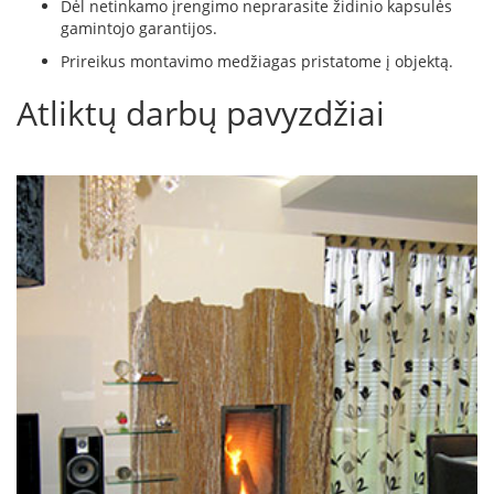
Dėl netinkamo įrengimo neprarasite židinio kapsulės
R
o
gamintojo garantijos.
m
Prireikus montavimo medžiagas pristatome į objektą.
o
t
Atliktų darbų pavyzdžiai
o
p
S
p
a
r
t
h
e
r
m
I
n
v
i
c
t