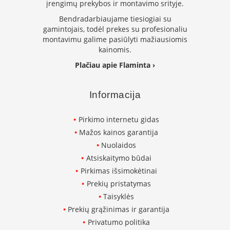
m
įrengimų prekybos ir montavimo srityje.
s
Bendradarbiaujame tiesiogiai su
gamintojais, todėl prekes su profesionaliu
Krosnelės
montavimu galime pasiūlyti mažiausiomis
K
kainomis.
e
Plačiau apie Flaminta ›
t
a
u
Informacija
s
k
r
Pirkimo internetu gidas
o
Mažos kainos garantija
s
n
Nuolaidos
e
Atsiskaitymo būdai
l
ė
Pirkimas išsimokėtinai
s
Prekių pristatymas
Taisyklės
K
r
Prekių grąžinimas ir garantija
o
Privatumo politika
s