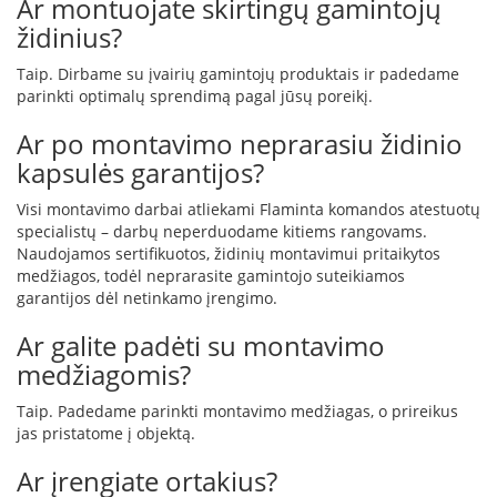
Ar montuojate skirtingų gamintojų
i
d
židinius?
i
n
Taip. Dirbame su įvairių gamintojų produktais ir padedame
i
parinkti optimalų sprendimą pagal jūsų poreikį.
ų
s
Ar po montavimo neprarasiu židinio
t
i
kapsulės garantijos?
k
l
Visi montavimo darbai atliekami Flaminta komandos atestuotų
a
specialistų – darbų neperduodame kitiems rangovams.
i
Naudojamos sertifikuotos, židinių montavimui pritaikytos
medžiagos, todėl neprarasite gamintojo suteikiamos
K
garantijos dėl netinkamo įrengimo.
a
r
Ar galite padėti su montavimo
š
medžiagomis?
č
i
Taip. Padedame parinkti montavimo medžiagas, o prireikus
u
jas pristatome į objektą.
i
a
Ar įrengiate ortakius?
t