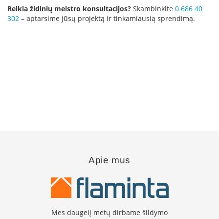
n
Reikia židinių meistro konsultacijos?
Skambinkite
0 686 40
d
302
– aptarsime jūsų projektą ir tinkamiausią sprendimą.
i
m
s
D
ū
m
t
r
a
u
k
i
a
i
ž
Apie mus
i
d
i
n
i
a
Mes daugelį metų dirbame šildymo