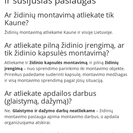
ir susijusias paslaugas
p
d
Ar židinių montavimą atliekate tik
a
Kaune?
i
l
a
Židinių montavimą atliekame Kaune ir visoje Lietuvoje.
Ž
Ar atliekate pilną židinio įrengimą, ar
i
tik židinio kapsulės montavimą?
d
i
Atliekame ir
židinio kapsulės montavimą
, ir pilną
židinių
n
įrengimą
– nuo sprendimo parinkimo iki montavimo objekte.
i
Prireikus padedame suderinti kapsulę, montavimo medžiagas
o
g
ir visą montavimo sprendimą pagal jūsų situaciją.
r
o
Ar atliekate apdailos darbus
t
(glaistymą, dažymą)?
e
l
Ne.
Glaistymo ir dažymo darbų neatliekame
– židinių
ė
montavimo paslauga apima montavimo darbus, o apdaila
s
organizuojama atskirai.
Ž