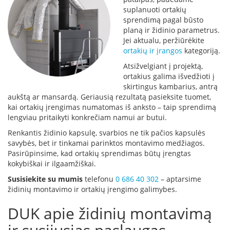
s
suplanuoti ortakių
u
sprendimą pagal būsto
v
planą ir židinio parametrus.
a
Jei aktualu, peržiūrėkite
n
ortakių ir įrangos
kategoriją.
d
e
Atsižvelgiant į projektą,
n
ortakius galima išvedžioti į
s
skirtingus kambarius, antrą
k
aukštą ar mansardą. Geriausią rezultatą pasieksite tuomet,
o
kai ortakių įrengimas numatomas iš anksto – taip sprendimą
n
t
lengviau pritaikyti konkrečiam namui ar butui.
ū
Renkantis židinio kapsulę, svarbios ne tik pačios kapsulės
r
savybės, bet ir tinkamai parinktos montavimo medžiagos.
u
Pasirūpinsime, kad ortakių sprendimas būtų įrengtas
kokybiškai ir ilgaamžiškai.
Ž
i
Susisiekite su mumis
telefonu
0 686 40 302
– aptarsime
d
židinių montavimo ir ortakių įrengimo galimybes.
i
n
DUK apie židinių montavimą
i
ų
a