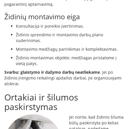
k
pogarantinį aptarnavimą.
a
Židinių montavimo eiga
m
p
i
Konsultacija ir poreikio įvertinimas.
a
Židinio sprendimo ir montavimo darbų plano
i
suderinimas.
o
r
Montavimo medžiagų parinkimas ir komplektavimas.
t
Židinio montavimas objekte; medžiagas pristatome į
a
vietą patys.
k
i
Svarbu:
glaistymo ir dažymo darbų neatliekame
. Jei po
a
židinio įrengimo reikalingi apdailos darbai, jie organizuojami
i
atskirai.
Ž
Ortakiai ir šilumos
i
d
paskirstymas
i
n
i
Jei norite, kad židinio šiluma
a
būtų paskirstyta po kelias
i
patalpas, padedame