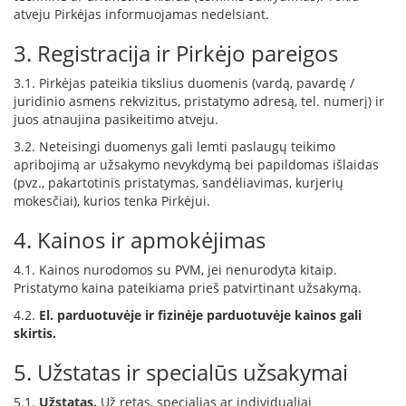
R
atveju Pirkėjas informuojamas nedelsiant.
o
m
3. Registracija ir Pirkėjo pareigos
o
t
3.1. Pirkėjas pateikia tikslius duomenis (vardą, pavardę /
o
juridinio asmens rekvizitus, pristatymo adresą, tel. numerį) ir
p
juos atnaujina pasikeitimo atveju.
S
3.2. Neteisingi duomenys gali lemti paslaugų teikimo
p
apribojimą ar užsakymo nevykdymą bei papildomas išlaidas
a
(pvz., pakartotinis pristatymas, sandėliavimas, kurjerių
r
mokesčiai), kurios tenka Pirkėjui.
t
h
4. Kainos ir apmokėjimas
e
r
4.1. Kainos nurodomos su PVM, jei nenurodyta kitaip.
m
Pristatymo kaina pateikiama prieš patvirtinant užsakymą.
4.2.
El. parduotuvėje ir fizinėje parduotuvėje kainos gali
I
skirtis.
n
v
5. Užstatas ir specialūs užsakymai
i
c
5.1.
Užstatas.
Už retas, specialias ar individualiai
t