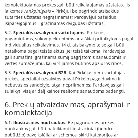
komplektuojamas prekes gali būti reikalaujamas užstatas. Jis
a
laikomas
rankpinigiais
– Pirkėjui be pagrindo atsisakius
sutarties užstatas negrąžinamas; Pardavėjui pažeidus
S
e
įsipareigojimus – grąžinamas dvigubas užstatas.
g
5.2.
Specialūs užsakymai vartotojams.
Prekėms,
u
pagamintoms, sukomplektuotoms ar aiškiai pritaikytoms pagal
i
individualius reikalavimus
, 14 d. atsisakymo teisė gali būti
n
netaikoma pagal teisės aktus. Jei teisė taikoma, Pardavėjas
gali sumažinti grąžinamą sumą pagrįstomis sąnaudomis ir
W
vertės sumažėjimu, kai viršijamos būtinos apžiūros ribos.
a
n
5.3.
Specialūs užsakymai B2B.
Kai Pirkėjas nėra vartotojas,
d
prekės, specialiai užsakytos pagal Pirkėjo pageidavimą ir
e
nebuvusios sandėlyje, atgal nepriimamos; Pardavėjas gali
r
sulaikyti visą ar dalį kainos realioms sąnaudoms padengti.
s
6. Prekių atvaizdavimas, aprašymai ir
M
komplektacija
o
r
6.1.
Iliustracinės nuotraukos.
Be pagrindinės prekės
s
nuotraukos gali būti pateikiami iliustraciniai (bendro
ø
pobūdžio) paveikslėliai ar schemos, skirti kategorijos ar