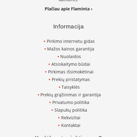
L
Plačiau apie Flaminta ›
a
n
k
Informacija
s
t
Pirkimo internetu gidas
ū
s
Mažos kainos garantija
o
Nuolaidos
r
Atsiskaitymo būdai
t
a
Pirkimas išsimokėtinai
k
Prekių pristatymas
i
Taisyklės
a
i
Prekių grąžinimas ir garantija
Privatumo politika
S
Slapukų politika
t
a
Rekvizitai
č
Kontaktai
i
a