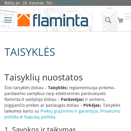
Pereiti
Baltų pr. 26, Kaunas, Tel.:
(0 37) 390 909
Židiniai
prie
turinio
Ž
Ieškoti
Man
i
d
i
n
i
TAISYKLĖS
o
k
a
p
s
Taisyklių nuostatos
u
l
ė
Šios taisyklės (toliau –
Taisyklės
) reglamentuoja pirkimo–
s
pardavimo santykius tarp elektroninės parduotuvės
flaminta.lt valdytojo (toliau –
Pardavėjas
) ir asmens,
D
įsigyjančio prekes ar paslaugas (toliau –
Pirkėjas
). Taisyklės
o
taikomos kartu su
Prekių grąžinimo ir garantijos
,
Privatumo
r
politika
ir
Slapukų politika
.
a
k
1. Sąvokos ir taikymas
o