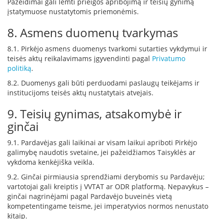
Pažeidimai gali lemti prieigos apribojimą ir teisių gynimą
i
įstatymuose nustatytomis priemonėmis.
d
i
8. Asmens duomenų tvarkymas
n
i
a
8.1. Pirkėjo asmens duomenys tvarkomi sutarties vykdymui ir
i
teisės aktų reikalavimams įgyvendinti pagal
Privatumo
politiką
.
O
8.2. Duomenys gali būti perduodami paslaugų teikėjams ir
r
t
institucijoms teisės aktų nustatytais atvejais.
a
k
9. Teisių gynimas, atsakomybė ir
i
ginčai
a
i
9.1. Pardavėjas gali laikinai ar visam laikui apriboti Pirkėjo
i
galimybę naudotis svetaine, jei pažeidžiamos Taisyklės ar
r
vykdoma kenkėjiška veikla.
į
r
9.2. Ginčai pirmiausia sprendžiami derybomis su Pardavėju;
a
vartotojai gali kreiptis į VVTAT ar ODR platformą. Nepavykus –
n
ginčai nagrinėjami pagal Pardavėjo buveinės vietą
g
kompetentingame teisme, jei imperatyvios normos nenustato
a
kitaip.