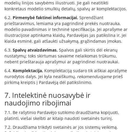
modelių linijos savybėms iliustruoti. Jie gali neatitikti
B
r
konkretaus modelio smulkių detalių, spalvų ar komplektacijos.
o
6.2.
Pirmenybė faktinei informacijai.
Sprendžiant
n
prieštaravimus, lemiama yra pagrindinė prekės nuotrauka,
p
modelio pavadinimas ir techninė specifikacija. Jei aprašyme ar
i
iliustracijose aptinkama klaidų, Pardavėjas jas patikslina ir, jei
klaida esminė, gali atšaukti užsakymą, grąžindamas įmokas.
H
e
6.3.
Spalvų atvaizdavimas.
Spalvos gali skirtis dėl ekranų
t
nustatymų; toks skirtumas savaime nelaikomas trūkumu,
a
nebent prieštarauja aprašymui ar pagrindinei nuotraukai.
E
6.4.
Komplektacija.
Komplektaciją sudaro tik aiškiai aprašyme
l
nurodytos dalys. Jei kyla neaiškumų,
rekomenduojame
prieš
e
pirkimą kreiptis į Pardavėją dėl patikslinimo.
k
t
7. Intelektinė nuosavybė ir
r
naudojimo ribojimai
i
n
7.1. Be rašytinio Pardavėjo sutikimo draudžiama kopijuoti,
i
a
platinti, viešai skelbti ar kitaip naudoti svetainės turinį.
i
7.2. Draudžiama trikdyti svetainės ar jos sistemų veikimą.
ž