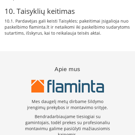
K
10. Taisyklių keitimas
a
r
10.1. Pardavėjas gali keisti Taisykles; pakeitimai įsigalioja nuo
š
paskelbimo flaminta.lt ir netaikomi iki paskelbimo sudarytoms
t
o
sutartims, išskyrus, kai to reikalauja teisės aktai.
o
r
o
v
e
n
Apie mus
t
i
l
i
a
t
Mes daugelį metų dirbame šildymo
o
įrengimų prekybos ir montavimo srityje.
r
Bendradarbiaujame tiesiogiai su
i
gamintojais, todėl prekes su profesionaliu
a
montavimu galime pasiūlyti mažiausiomis
i
kainomis.