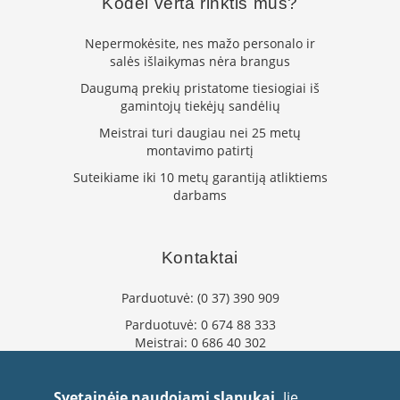
Kodėl verta rinktis mus?
k
a
Nepermokėsite, nes mažo personalo ir
m
salės išlaikymas nėra brangus
p
i
Daugumą prekių pristatome tiesiogiai iš
a
gamintojų tiekėjų sandėlių
i
o
Meistrai turi daugiau nei 25 metų
r
montavimo patirtį
t
Suteikiame iki 10 metų garantiją atliktiems
a
darbams
k
i
a
i
Kontaktai
Ž
Parduotuvė:
(0 37) 390 909
i
d
Parduotuvė:
0 674 88 333
i
Meistrai:
0 686 40 302
n
i
info@flaminta.lt
a
eparduotuve@flaminta.lt
i
Svetainėje naudojami slapukai.
Jie