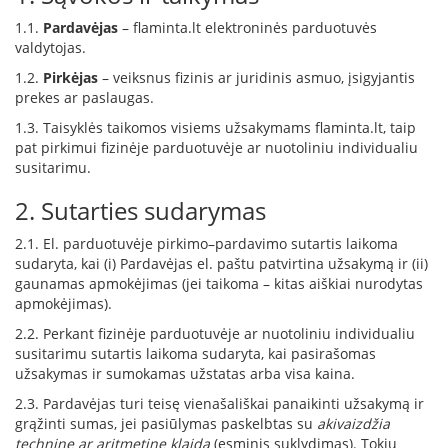
1.1.
Pardavėjas
– flaminta.lt elektroninės parduotuvės
D
valdytojas.
o
r
1.2.
Pirkėjas
– veiksnus fizinis ar juridinis asmuo, įsigyjantis
a
prekes ar paslaugas.
k
1.3. Taisyklės taikomos visiems užsakymams flaminta.lt, taip
o
pat pirkimui fizinėje parduotuvėje ar nuotoliniu individualiu
L
susitarimu.
i
n
2. Sutarties sudarymas
e
a
2.1. El. parduotuvėje pirkimo–pardavimo sutartis laikoma
sudaryta, kai (i) Pardavėjas el. paštu patvirtina užsakymą ir (ii)
D
e
gaunamas apmokėjimas (jei taikoma – kitas aiškiai nurodytas
f
apmokėjimas).
r
2.2. Perkant fizinėje parduotuvėje ar nuotoliniu individualiu
o
susitarimu sutartis laikoma sudaryta, kai pasirašomas
H
užsakymas ir sumokamas užstatas arba visa kaina.
o
m
2.3. Pardavėjas turi teisę vienašališkai panaikinti užsakymą ir
e
grąžinti sumas, jei pasiūlymas paskelbtas su
akivaizdžia
technine ar aritmetine klaida
(esminis suklydimas). Tokiu