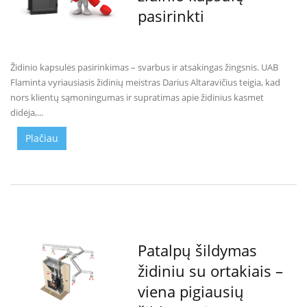
i
pasirinkti
d
i
n
i
a
Židinio kapsulės pasirinkimas – svarbus ir atsakingas žingsnis. UAB
i
Flaminta vyriausiasis židinių meistras Darius Altaravičius teigia, kad
nors klientų sąmoningumas ir supratimas apie židinius kasmet
O
didėja,...
r
t
Plačiau
a
k
i
a
i
i
r
į
r
Patalpų šildymas
a
n
židiniu su ortakiais –
g
viena pigiausių
a