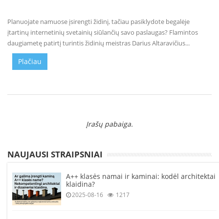
L
a
Planuojate namuose įsirengti židinį, tačiau pasiklydote begalėje
n
įtartinų internetinių svetainių siūlančių savo paslaugas? Flamintos
k
daugiametę patirtį turintis židinių meistras Darius Altaravičius...
s
t
Plačiau
ū
s
o
r
t
a
k
Įrašų pabaiga.
i
a
i
NAUJAUSI STRAIPSNIAI
S
A++ klasės namai ir kaminai: kodėl architektai
t
klaidina?
a
2025-08-16
1217
č
i
a