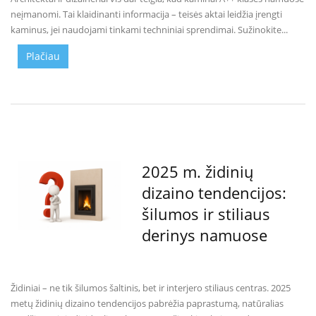
neįmanomi. Tai klaidinanti informacija – teisės aktai leidžia įrengti
D
kaminus, jei naudojami tinkami techniniai sprendimai. Sužinokite...
o
r
Plačiau
a
k
o
L
i
n
e
a
2025 m. židinių
D
dizaino tendencijos:
e
šilumos ir stiliaus
f
r
derinys namuose
o
H
o
m
Židiniai – ne tik šilumos šaltinis, bet ir interjero stiliaus centras. 2025
e
metų židinių dizaino tendencijos pabrėžia paprastumą, natūralias