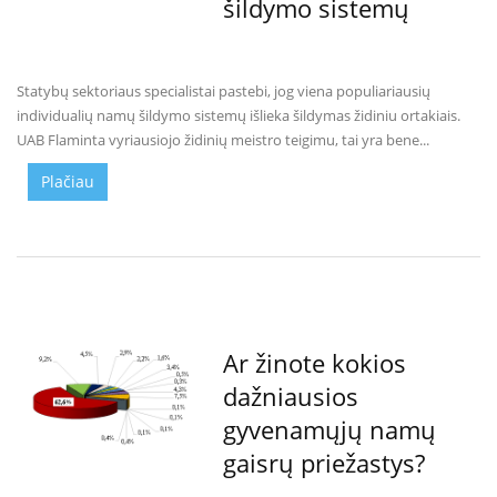
šildymo sistemų
K
a
r
š
Statybų sektoriaus specialistai pastebi, jog viena populiariausių
t
individualių namų šildymo sistemų išlieka šildymas židiniu ortakiais.
o
UAB Flaminta vyriausiojo židinių meistro teigimu, tai yra bene...
o
r
Plačiau
o
v
e
n
t
i
l
i
a
Ar žinote kokios
t
dažniausios
o
r
gyvenamųjų namų
i
gaisrų priežastys?
a
i