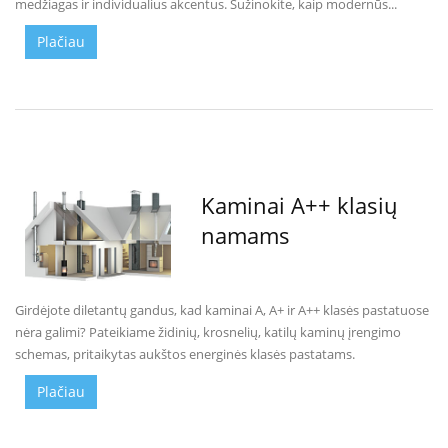
medžiagas ir individualius akcentus. Sužinokite, kaip modernūs...
R
o
Plačiau
m
o
t
o
p
S
p
a
Kaminai A++ klasių
r
namams
t
h
e
r
Girdėjote diletantų gandus, kad kaminai A, A+ ir A++ klasės pastatuose
m
nėra galimi? Pateikiame židinių, krosnelių, katilų kaminų įrengimo
I
schemas, pritaikytas aukštos energinės klasės pastatams.
n
v
Plačiau
i
c
t