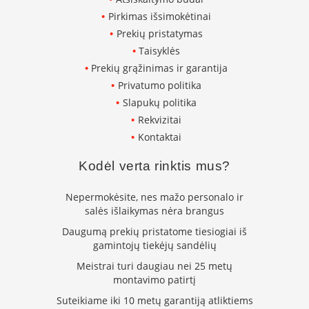
p
Pirkimas išsimokėtinai
d
Prekių pristatymas
a
i
Taisyklės
l
Prekių grąžinimas ir garantija
a
Privatumo politika
Ž
Slapukų politika
i
Rekvizitai
d
i
Kontaktai
n
i
Kodėl verta rinktis mus?
o
g
Nepermokėsite, nes mažo personalo ir
r
salės išlaikymas nėra brangus
o
t
Daugumą prekių pristatome tiesiogiai iš
e
gamintojų tiekėjų sandėlių
l
ė
Meistrai turi daugiau nei 25 metų
s
montavimo patirtį
Ž
Suteikiame iki 10 metų garantiją atliktiems