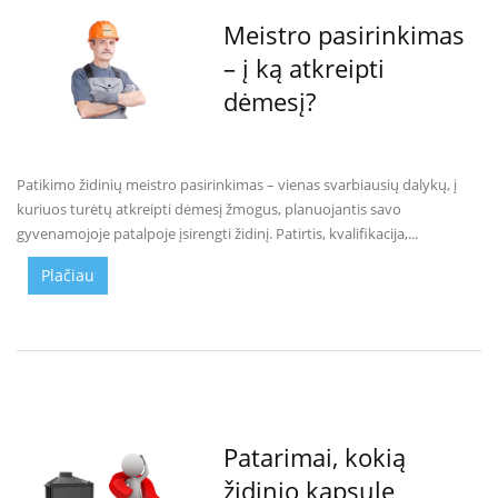
B
Meistro pasirinkimas
r
o
– į ką atkreipti
n
p
dėmesį?
i
H
e
Patikimo židinių meistro pasirinkimas – vienas svarbiausių dalykų, į
t
kuriuos turėtų atkreipti dėmesį žmogus, planuojantis savo
a
gyvenamojoje patalpoje įsirengti židinį. Patirtis, kvalifikacija,...
E
Plačiau
l
e
k
t
r
i
n
i
a
Patarimai, kokią
i
židinio kapsulę
ž