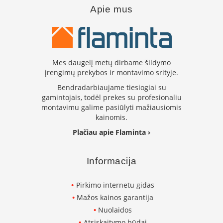
s
Apie mus
u
v
a
n
d
e
Mes daugelį metų dirbame šildymo
n
įrengimų prekybos ir montavimo srityje.
s
k
Bendradarbiaujame tiesiogiai su
o
gamintojais, todėl prekes su profesionaliu
n
montavimu galime pasiūlyti mažiausiomis
t
kainomis.
ū
r
Plačiau apie Flaminta ›
u
Ž
Informacija
i
d
Pirkimo internetu gidas
i
n
Mažos kainos garantija
i
Nuolaidos
ų
a
Atsiskaitymo būdai