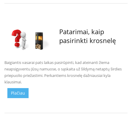
a
S
e
g
Patarimai, kaip
u
i
pasirinkti krosnelę
n
W
a
Baigiantis vasarai pats laikas pasirūpinti, kad ateinanti žiema
n
neapsigyventu Jūsų namuose, o sąskaita už šildymą netaptų širdies
d
priepuolio priežastimi. Perkantiems krosnelę dažniausiai kyla
e
klausimai.
r
s
Plačiau
M
o
r
s
ø