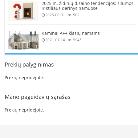
2025 m. židinių dizaino tendencijos: šilumos
k
ir stiliaus derinys namuose
a
2025-08-01
502
m
p
i
a
Kaminai A++ klasių namams
i
2021-01-14
9945
o
r
t
a
Prekių palyginimas
k
i
Prekių nepridėjote.
a
i
Mano pageidavių sąrašas
Ž
i
d
Prekių nepridėjote.
i
n
i
a
i