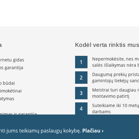
a
Kodėl verta rinktis mu
Nepermokėsite, nes ma
ernetu gidas
1
salės išlaikymas nėra
s garantija
Daugumą prekių pristat
2
gamintojų tiekėjų sand
o būdai
Meistrai turi daugiau 
simokėtinai
3
montavimo patirtį
tatymas
Suteikiame iki 10 metų
4
darbams
nimas ir garantija
olitika
itika
inti jums teikiamų paslaugų kokybę.
Plačiau ›