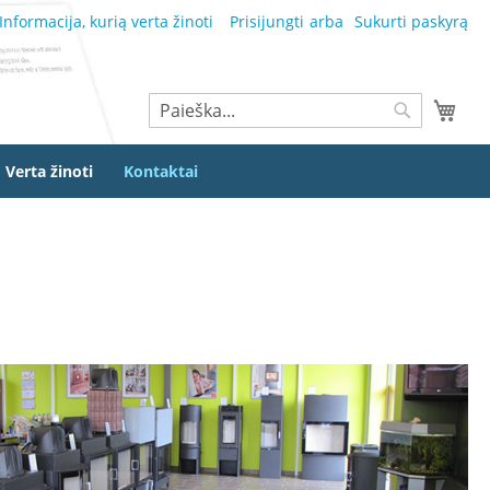
Informacija, kurią verta žinoti
Prisijungti
Sukurti paskyrą
Ieškoti
Mano
Ieškoti
Verta žinoti
Kontaktai