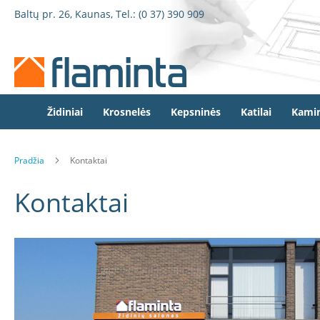
Židiniai
Pereiti
Baltų pr. 26, Kaunas, Tel.:
(0 37) 390 909
Židinio
prie
kapsulės
turinio
Dorako
Dorako
Linea
Defro
Židiniai
Krosnelės
Kepsninės
Katilai
Kamin
Home
Romotop
Pradžia
Kontaktai
Spartherm
Invicta
Kontaktai
Seguin
Wanders
Morsø
Bronpi
Heta
Elektriniai