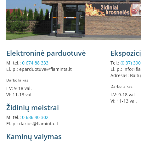
židiniai
Ortakiai
ir
įranga
Karšto
oro
ventiliatoriai
Elektroninė parduotuvė
Ekspozic
Lankstūs
ortakiai
M. tel.:
0 674 88 333
Tel.:
(0 37) 39
El. p.: eparduotuve@flaminta.lt
El. p.: info@fl
Stačiakampiai
Adresas: Baltų
ortakiai
Darbo laikas
Židiniai
Darbo laikas
I-V: 9-18 val.
su
VI: 11-13 val.
I-V: 9-18 val.
vandens
VI: 11-13 val.
kontūru
Židinių meistrai
Židinių
M. tel.:
0 686 40 302
apdaila
El. p.: darius@flaminta.lt
Židinio
Kaminų valymas
grotelės