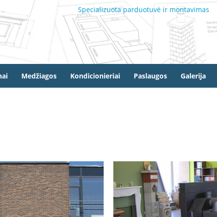
Specializuota parduotuvė ir montavimas
ai
Medžiagos
Kondicionieriai
Paslaugos
Galerija