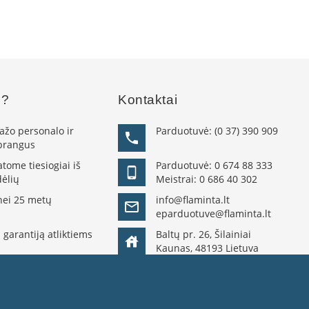
s?
Kontaktai
žo personalo ir
Parduotuvė:
(0 37) 390 909
 brangus
ome tiesiogiai iš
Parduotuvė:
0 674 88 333
ėlių
Meistrai:
0 686 40 302
nei 25 metų
info@flaminta.lt
eparduotuve@flaminta.lt
 garantiją atliktiems
Baltų pr. 26, Šilainiai
Kaunas, 48193 Lietuva