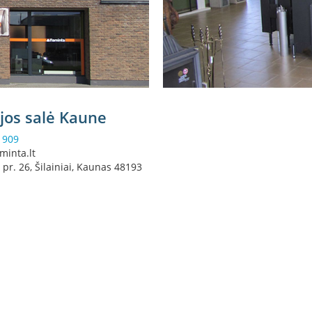
ijos salė Kaune
0 909
aminta.lt
 pr. 26, Šilainiai, Kaunas 48193