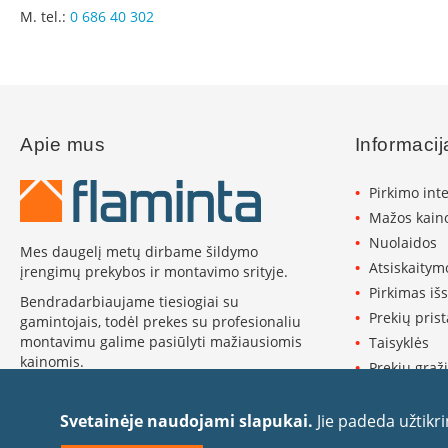
Židinių
M. tel.:
0 686 40 302
stiklai
Karščiui
atsparus
stiklas
Stiklas
grindims
Apie mus
Informacij
Dūmtraukiai
židiniams
Pirkimo int
Mažos kaino
Krosnelės
Ketaus
Nuolaidos
Mes daugelį metų dirbame šildymo
krosnelės
Atsiskaitym
įrengimų prekybos ir montavimo srityje.
Krosnelės
Pirkimas iš
Bendradarbiaujame tiesiogiai su
su
Prekių pris
gamintojais, todėl prekes su profesionaliu
vandens
montavimu galime pasiūlyti mažiausiomis
Taisyklės
kontūru
kainomis.
Prekių grąži
Krosnelės
Plačiau apie Flaminta ›
Privatumo p
su
Slapukų pol
Svetainėje naudojami slapukai.
Jie padeda užtikr
šilumokaičiu
Rekvizitai