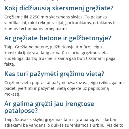
s
p
Kokį didžiausią skersmenį gręžiate?
a
Gręžiame iki Ø250 mm skersmens skyles. To pakanka
r
u
ventiliacijai, mini rekuperacijai, gartraukiams, ortakiams ir
s
kitiems techniniams praėjimams.
s
Ar gręžiate betone ir gelžbetonyje?
t
i
Taip. Gręžiame betone, gelžbetonyje ir mūre. Jeigu
k
konstrukcijoje yra daug armatūros arba gręžimo vieta
l
sudėtinga, darbų trukmė ir kaina gali būti tikslinami pagal
a
faktą.
s
Kas turi pažymėti gręžimo vietą?
S
Gręžimo vietą paprastai pažymi užsakovas. Jeigu reikia, galime
t
padėti įvertinti ir pažymėti vietą objekte už papildomą
i
k
mokestį.
l
Ar galima gręžti jau įrengtose
a
patalpose?
s
g
Taip. Sausasis skylių gręžimas tam ir yra patogus – darbai
r
atliekami be vandens, o dulkės surenkamos siurbliu. Vis dėlto
i