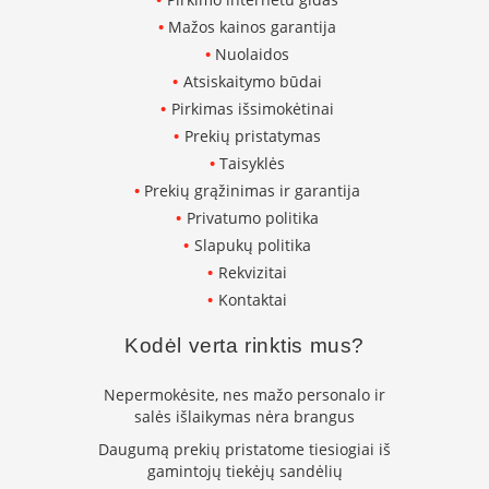
s
Mažos kainos garantija
n
Nuolaidos
e
l
Atsiskaitymo būdai
ė
Pirkimas išsimokėtinai
s
s
Prekių pristatymas
u
Taisyklės
š
Prekių grąžinimas ir garantija
i
l
Privatumo politika
u
Slapukų politika
m
o
Rekvizitai
k
Kontaktai
a
i
Kodėl verta rinktis mus?
č
i
u
Nepermokėsite, nes mažo personalo ir
salės išlaikymas nėra brangus
K
Daugumą prekių pristatome tiesiogiai iš
o
k
gamintojų tiekėjų sandėlių