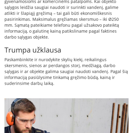
gyvenamosioms ar komercinėms patalpoms. Kai objekto
sąlygos leidžia saugiai naudoti ir surinkti vandenį, galime
D
atlikti ir šlapiąjį gręžimą – tai gali būti ekonomiškesnis
o
pasirinkimas. Maksimalus gręžiamas skersmuo – iki Ø250
r
mm. Sąmatą pateikiame telefonu pagal užsakovo pateiktą
a
informaciją, o galutinę kainą patiksliname pagal faktines
k
darbo sąlygas objekte.
o
L
Trumpa užklausa
i
n
Paskambinkite ir nurodykite skylių kiekį, reikalingus
e
skersmenis, sienos ar perdangos storį, medžiagą, darbo
a
sąlygas ir ar objekte galima saugiai naudoti vandenį. Pagal šią
informaciją pasiūlysime tinkamą gręžimo būdą, kainą ir
D
suderinsime darbų laiką.
e
f
r
o
H
o
m
e