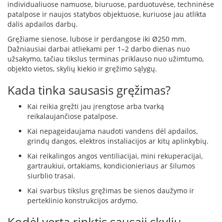
individualiuose namuose, biuruose, parduotuvėse, techninėse
K
patalpose ir naujos statybos objektuose, kuriuose jau atlikta
a
dalis apdailos darbų.
r
š
Gręžiame sienose, lubose ir perdangose iki Ø250 mm.
t
Dažniausiai darbai atliekami per 1–2 darbo dienas nuo
o
užsakymo, tačiau tikslus terminas priklauso nuo užimtumo,
o
objekto vietos, skylių kiekio ir gręžimo sąlygų.
r
o
Kada tinka sausasis gręžimas?
v
e
Kai reikia gręžti jau įrengtose arba tvarką
n
reikalaujančiose patalpose.
t
i
Kai nepageidaujama naudoti vandens dėl apdailos,
l
grindų dangos, elektros instaliacijos ar kitų aplinkybių.
i
Kai reikalingos angos ventiliacijai, mini rekuperacijai,
a
gartraukiui, ortakiams, kondicionieriaus ar šilumos
t
siurblio trasai.
o
r
Kai svarbus tikslus gręžimas be sienos daužymo ir
i
perteklinio konstrukcijos ardymo.
a
i
Kodėl verta rinktis sausąjį skylių