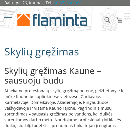
Pereiti
Baltų pr. 26, Kaunas, Tel.:
(0 37) 390 909
Židiniai
prie
turinio
Ž
Ieškoti
Man
i
d
i
n
i
Skylių gręžimas
o
k
a
p
Skylių gręžimas Kaune –
s
u
sausuoju būdu
l
ė
s
Atliekame profesionalų skylių gręžimą betone, gelžbetonyje ir
mūre Kaune bei aplinkinėse vietovėse: Garliavoje,
D
Karmėlavoje, Domeikavoje, Akademijoje, Ringauduose,
o
Vaišvydavoje ir visame Kauno rajone. Pagrindinis mūsų
r
sprendimas – sausasis gręžimas be vandens, kai dulkės
a
surenkamos darbo metu. Naudojame profesionalų M klasės
k
dulkių siurblį, todėl šis sprendimas tinka ir jau įrengtoms
o