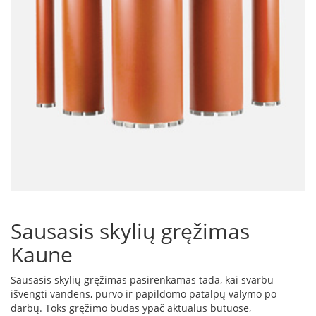
i
d
i
n
i
a
i
O
r
t
a
k
i
a
i
i
r
Sausasis skylių gręžimas
į
Kaune
r
a
n
Sausasis skylių gręžimas pasirenkamas tada, kai svarbu
g
išvengti vandens, purvo ir papildomo patalpų valymo po
a
darbų. Toks gręžimo būdas ypač aktualus butuose,