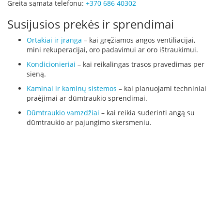
m
Greita sąmata telefonu:
+370 686 40302
s
Susijusios prekės ir sprendimai
Krosnelės
Ortakiai ir įranga
– kai gręžiamos angos ventiliacijai,
K
mini rekuperacijai, oro padavimui ar oro ištraukimui.
e
t
Kondicionieriai
– kai reikalingas trasos pravedimas per
a
sieną.
u
Kaminai ir kaminų sistemos
– kai planuojami techniniai
s
praėjimai ar dūmtraukio sprendimai.
k
r
Dūmtraukio vamzdžiai
– kai reikia suderinti angą su
o
dūmtraukio ar pajungimo skersmeniu.
s
n
e
l
ė
s
K
r
o
s