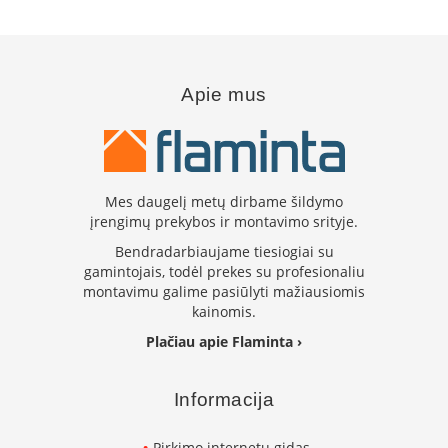
n
e
l
ė
s
Apie mus
s
u
v
a
n
d
Mes daugelį metų dirbame šildymo
e
įrengimų prekybos ir montavimo srityje.
n
s
Bendradarbiaujame tiesiogiai su
k
gamintojais, todėl prekes su profesionaliu
o
montavimu galime pasiūlyti mažiausiomis
n
kainomis.
t
ū
Plačiau apie Flaminta ›
r
u
Informacija
K
r
o
Pirkimo internetu gidas