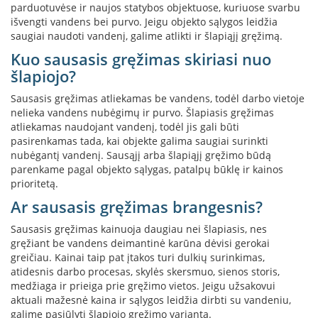
i
parduotuvėse ir naujos statybos objektuose, kuriuose svarbu
d
išvengti vandens bei purvo. Jeigu objekto sąlygos leidžia
i
saugiai naudoti vandenį, galime atlikti ir šlapiąjį gręžimą.
n
i
Kuo sausasis gręžimas skiriasi nuo
ų
šlapiojo?
s
t
Sausasis gręžimas atliekamas be vandens, todėl darbo vietoje
i
nelieka vandens nubėgimų ir purvo. Šlapiasis gręžimas
k
atliekamas naudojant vandenį, todėl jis gali būti
l
pasirenkamas tada, kai objekte galima saugiai surinkti
a
nubėgantį vandenį. Sausąjį arba šlapiąjį gręžimo būdą
i
parenkame pagal objekto sąlygas, patalpų būklę ir kainos
prioritetą.
K
a
Ar sausasis gręžimas brangesnis?
r
š
Sausasis gręžimas kainuoja daugiau nei šlapiasis, nes
č
gręžiant be vandens deimantinė karūna dėvisi gerokai
i
greičiau. Kainai taip pat įtakos turi dulkių surinkimas,
u
atidesnis darbo procesas, skylės skersmuo, sienos storis,
i
medžiaga ir prieiga prie gręžimo vietos. Jeigu užsakovui
a
aktuali mažesnė kaina ir sąlygos leidžia dirbti su vandeniu,
t
galime pasiūlyti šlapiojo gręžimo variantą.