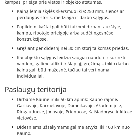
kampas, prieiga prie vietos ir objekto atstumas.
k
a
Kainą lemia skylės skersmuo iki Ø250 mm, sienos ar
m
perdangos storis, medžiaga ir darbo sąlygos.
p
Papildomi kaštai gali būti taikomi dirbant aukštyje,
i
kampu, ribotoje prieigoje arba sudėtingesnėse
a
i
konstrukcijose.
o
Gręžiant per didesnį nei 30 cm storį taikomas priedas.
r
t
Kai objekto sąlygos leidžia saugiai naudoti ir surinkti
a
vandenį, galime atlikti ir šlapiąjį gręžimą – tokio darbo
k
kaina gali būti mažesnė, tačiau tai vertinama
i
individualiai.
a
i
Paslaugų teritorija
Ž
Dirbame Kaune ir iki 50 km aplink: Kauno rajone,
i
Garliavoje, Karmėlavoje, Domeikavoje, Akademijoje,
d
Ringauduose, Jonavoje, Prienuose, Kaišiadoryse ir kitose
i
vietovėse.
n
i
Didesniems užsakymams galime atvykti iki 100 km nuo
a
Kauno.
i