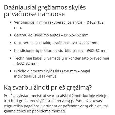
s
Dažniausiai gręžiamos skylės
u
privačiuose namuose
v
a
n
Ventiliacijos ir mini rekuperacijos angos – Ø102–132
d
mm.
e
Gartraukio išvedimo angos – Ø152–162 mm.
n
s
Rekuperacijos ortakių praėjimai – Ø162–202 mm.
k
o
Kondicionierių ir šilumos siurblių trasos – Ø62–82 mm.
n
Techniniai kabelių, vamzdžių ir kondensato pravedimai
t
ū
– Ø32–82 mm.
r
Didelio diametro skylės iki Ø250 mm – pagal
u
individualius užsakymus.
Ž
Ką svarbu žinoti prieš gręžimą?
i
d
Prieš atvykstant meistrui svarbu aiškiai žinoti, kurioje vietoje
i
n
turi būti gręžiama skylė. Gręžimo vietą pažymi užsakovas.
i
Jeigu reikia pagalbos įvertinant ar pažymint vietą objekte, tai
ų
galime atlikti už papildomą mokestį.
a