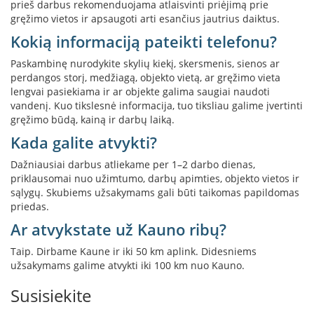
prieš darbus rekomenduojama atlaisvinti priėjimą prie
n
gręžimo vietos ir apsaugoti arti esančius jautrius daiktus.
d
i
Kokią informaciją pateikti telefonu?
m
s
Paskambinę nurodykite skylių kiekį, skersmenis, sienos ar
perdangos storį, medžiagą, objekto vietą, ar gręžimo vieta
D
lengvai pasiekiama ir ar objekte galima saugiai naudoti
ū
vandenį. Kuo tikslesnė informacija, tuo tiksliau galime įvertinti
m
gręžimo būdą, kainą ir darbų laiką.
t
r
Kada galite atvykti?
a
u
Dažniausiai darbus atliekame per 1–2 darbo dienas,
k
priklausomai nuo užimtumo, darbų apimties, objekto vietos ir
i
sąlygų. Skubiems užsakymams gali būti taikomas papildomas
a
priedas.
i
Ar atvykstate už Kauno ribų?
ž
i
d
Taip. Dirbame Kaune ir iki 50 km aplink. Didesniems
i
užsakymams galime atvykti iki 100 km nuo Kauno.
n
i
Susisiekite
a