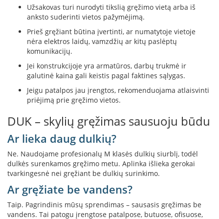
Užsakovas turi nurodyti tikslią gręžimo vietą arba iš
p
d
anksto suderinti vietos pažymėjimą.
a
Prieš gręžiant būtina įvertinti, ar numatytoje vietoje
i
nėra elektros laidų, vamzdžių ar kitų paslėptų
l
komunikacijų.
a
Jei konstrukcijoje yra armatūros, darbų trukmė ir
Ž
galutinė kaina gali keistis pagal faktines sąlygas.
i
d
Jeigu patalpos jau įrengtos, rekomenduojama atlaisvinti
i
priėjimą prie gręžimo vietos.
n
i
DUK – skylių gręžimas sausuoju būdu
o
g
Ar lieka daug dulkių?
r
o
Ne. Naudojame profesionalų M klasės dulkių siurblį, todėl
t
dulkės surenkamos gręžimo metu. Aplinka išlieka gerokai
e
tvarkingesnė nei gręžiant be dulkių surinkimo.
l
ė
Ar gręžiate be vandens?
s
Taip. Pagrindinis mūsų sprendimas – sausasis gręžimas be
Ž
vandens. Tai patogu įrengtose patalpose, butuose, ofisuose,