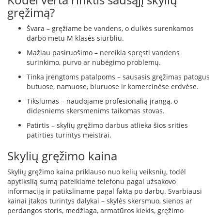
gręžimą?
L
a
Švara – gręžiame be vandens, o dulkės surenkamos
n
darbo metu M klasės siurbliu.
k
s
Mažiau pasiruošimo – nereikia spręsti vandens
t
surinkimo, purvo ar nubėgimo problemų.
ū
s
Tinka įrengtoms patalpoms – sausasis gręžimas patogus
o
butuose, namuose, biuruose ir komercinėse erdvėse.
r
Tikslumas – naudojame profesionalią įrangą, o
t
didesniems skersmenims taikomas stovas.
a
k
Patirtis – skylių gręžimo darbus atlieka šios srities
i
patirties turintys meistrai.
a
i
Skylių gręžimo kaina
S
Skylių gręžimo kaina priklauso nuo kelių veiksnių, todėl
t
apytikslią sumą pateikiame telefonu pagal užsakovo
a
informaciją ir patiksliname pagal faktą po darbų. Svarbiausi
č
kainai įtakos turintys dalykai – skylės skersmuo, sienos ar
i
perdangos storis, medžiaga, armatūros kiekis, gręžimo
a