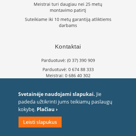
l
Meistrai turi daugiau nei 25 metų
i
montavimo patirtį
n
ė
Suteikiame iki 10 metų garantiją atliktiems
s
darbams
k
r
o
s
Kontaktai
n
e
l
Parduotuvė:
(0 37) 390 909
ė
Parduotuvė:
0 674 88 333
s
Meistrai:
0 686 40 302
M
info@flaminta.lt
a
eparduotuve@flaminta.lt
i
Svetainėje naudojami slapukai.
Jie
s
Baltų pr. 26, Šilainiai
padeda užtikrinti jums teikiamų paslaugų
t
Kaunas, 48193 Lietuva
kokybę.
Plačiau ›
o
r
u
Leisti slapukus
o
š
2010 UAB Flaminta. Visos teisės saugomos.