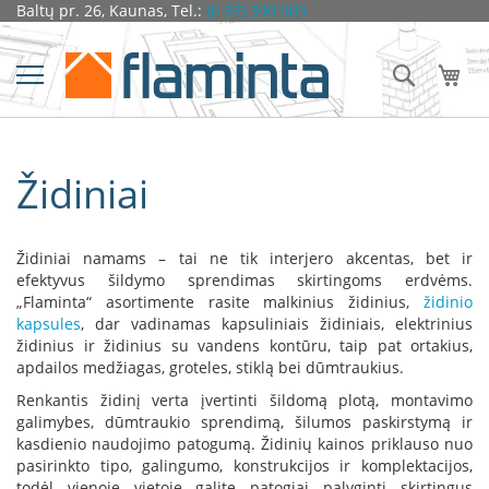
Pereiti
Baltų pr. 26, Kaunas, Tel.:
(0 37) 390 909
Židiniai
prie
turinio
Ž
Ieškoti
Man
i
d
i
n
i
Židiniai
o
k
a
p
Židiniai namams – tai ne tik interjero akcentas, bet ir
s
u
efektyvus šildymo sprendimas skirtingoms erdvėms.
l
„Flaminta“ asortimente rasite malkinius židinius,
židinio
ė
kapsules
, dar vadinamas kapsuliniais židiniais, elektrinius
s
židinius ir židinius su vandens kontūru, taip pat ortakius,
apdailos medžiagas, groteles, stiklą bei dūmtraukius.
D
Renkantis židinį verta įvertinti šildomą plotą, montavimo
o
galimybes, dūmtraukio sprendimą, šilumos paskirstymą ir
r
a
kasdienio naudojimo patogumą. Židinių kainos priklauso nuo
k
pasirinkto tipo, galingumo, konstrukcijos ir komplektacijos,
o
todėl vienoje vietoje galite patogiai palyginti skirtingus