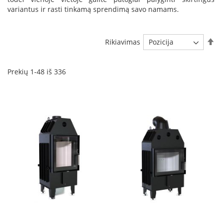
variantus ir rasti tinkamą sprendimą savo namams.
D
o
r
Ma
Rikiavimas
a
k
o
Prekių
1
-
48
iš
336
L
i
n
e
a
D
e
f
r
o
H
o
m
e