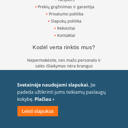
Prekių grąžinimas ir garantija
D
ū
Privatumo politika
m
Slapukų politika
t
Rekvizitai
r
a
Kontaktai
u
k
Kodėl verta rinktis mus?
i
o
v
Nepermokėsite, nes mažo personalo ir
a
salės išlaikymas nėra brangus
m
Daugumą prekių pristatome tiesiogiai iš
z
d
gamintojų tiekėjų sandėlių
Svetainėje naudojami slapukai.
Jie
ž
Meistrai turi daugiau nei 25 metų
i
padeda užtikrinti jums teikiamų paslaugų
montavimo patirtį
a
kokybę.
Plačiau ›
i
Suteikiame iki 10 metų garantiją atliktiems
darbams
Leisti slapukus
K
a
m
i