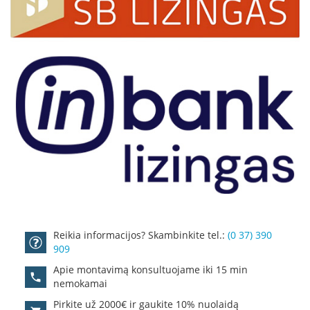
o
n
e
k
t
V
e
n
t
i
l
i
a
c
i
n
i
Reikia informacijos? Skambinkite tel.:
(0 37) 390
a
909
i
b
Apie montavimą konsultuojame iki 15 min
l
nemokamai
o
k
Pirkite už 2000€ ir gaukite 10% nuolaidą