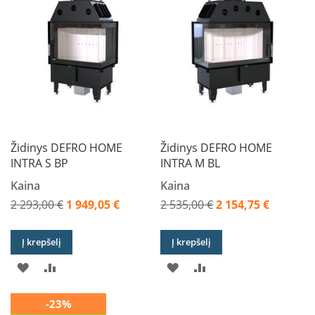
L
a
n
k
s
t
ū
s
o
r
Židinys DEFRO HOME
Židinys DEFRO HOME
t
INTRA S BP
INTRA M BL
a
k
Kaina
Kaina
i
a
2 293,00 €
1 949,05 €
2 535,00 €
2 154,75 €
i
Akcija
Akcija
Į krepšelį
Į krepšelį
S
t
PRIDĖTI
PRIDĖTI
PRIDĖTI
PRIDĖTI
a
č
Į
Į
Į
Į
i
-23%
a