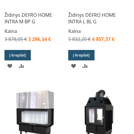
s
n
Židinys DEFRO HOME
Židinys DEFRO HOME
e
l
INTRA M BP G
INTRA L BL G
ė
Kaina
Kaina
s
s
3 878,05 €
3 296,34 €
5 832,20 €
4 957,37 €
u
Akcija
Akcija
š
i
Į krepšelį
Į krepšelį
l
u
PRIDĖTI
PRIDĖTI
PRIDĖTI
PRIDĖTI
m
o
Į
Į
Į
Į
k
a
PAGEIDAVIMŲ
PALYGINIMO
PAGEIDAVIMŲ
PALYGINIMO
i
č
SĄRAŠĄ
SĄRAŠĄ
SĄRAŠĄ
SĄRAŠĄ
i
u
K
o
k