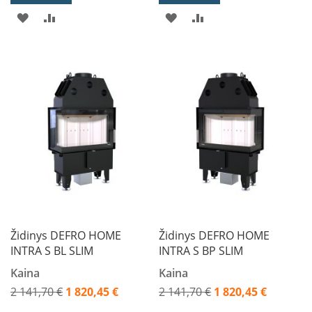
h
PRIDĖTI
PRIDĖTI
PRIDĖTI
PRIDĖTI
o
r
Į
Į
Į
Į
m
a
PAGEIDAVIMŲ
PALYGINIMO
PAGEIDAVIMŲ
PALYGINIMO
A
SĄRAŠĄ
SĄRAŠĄ
SĄRAŠĄ
SĄRAŠĄ
s
t
r
a
Kepsninės
M
o
r
s
Židinys DEFRO HOME
Židinys DEFRO HOME
ø
INTRA S BL SLIM
INTRA S BP SLIM
M
Kaina
Kaina
o
2 141,70 €
1 820,45 €
2 141,70 €
1 820,45 €
r
Akcija
Akcija
s