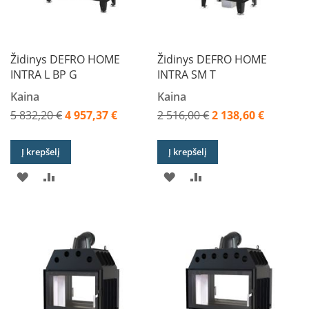
l
i
n
ė
s
Židinys DEFRO HOME
Židinys DEFRO HOME
k
INTRA L BP G
INTRA SM T
r
o
Kaina
Kaina
s
n
5 832,20 €
4 957,37 €
2 516,00 €
2 138,60 €
e
Akcija
Akcija
l
ė
Į krepšelį
Į krepšelį
s
PRIDĖTI
PRIDĖTI
PRIDĖTI
PRIDĖTI
M
Į
Į
Į
Į
a
i
PAGEIDAVIMŲ
PALYGINIMO
PAGEIDAVIMŲ
PALYGINIMO
s
t
SĄRAŠĄ
SĄRAŠĄ
SĄRAŠĄ
SĄRAŠĄ
o
r
u
o
š