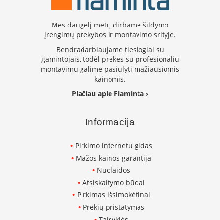
l
a
i
Mes daugelį metų dirbame šildymo
o
įrengimų prekybos ir montavimo srityje.
v
a
Bendradarbiaujame tiesiogiai su
l
gamintojais, todėl prekes su profesionaliu
ū
montavimu galime pasiūlyti mažiausiomis
s
kainomis.
Plačiau apie Flaminta ›
Į
d
ė
Informacija
k
l
a
Pirkimo internetu gidas
i
Mažos kainos garantija
a
p
Nuolaidos
v
Atsiskaitymo būdai
a
Pirkimas išsimokėtinai
l
ū
Prekių pristatymas
s
Taisyklės