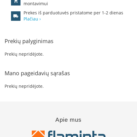
e
montavimui
l
Prekes iš parduotuvės pristatome per 1-2 dienas
i
a
Plačiau ›
i
K
Prekių palyginimas
a
m
i
Prekių nepridėjote.
n
ų
į
Mano pageidavių sąrašas
d
ė
k
Prekių nepridėjote.
l
a
i
Į
Apie mus
d
ė
k