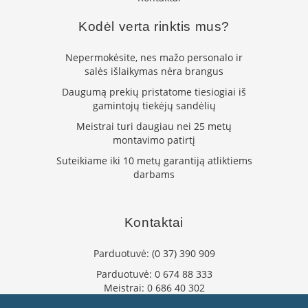
n
e
Kodėl verta rinktis mus?
l
ė
s
Nepermokėsite, nes mažo personalo ir
s
salės išlaikymas nėra brangus
u
Daugumą prekių pristatome tiesiogiai iš
v
gamintojų tiekėjų sandėlių
a
n
Meistrai turi daugiau nei 25 metų
d
montavimo patirtį
e
n
Suteikiame iki 10 metų garantiją atliktiems
s
darbams
k
o
n
t
Kontaktai
ū
r
Parduotuvė:
(0 37) 390 909
u
Parduotuvė:
0 674 88 333
K
Meistrai:
0 686 40 302
r
o