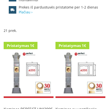
R
o
Prekes iš parduotuvės pristatome per 1-2 dienas
m
Plačiau ›
o
t
o
p
21
prek.
S
p
Pristatymas 1€
Pristatymas 1€
a
r
t
h
e
r
m
I
n
v
i
c
t