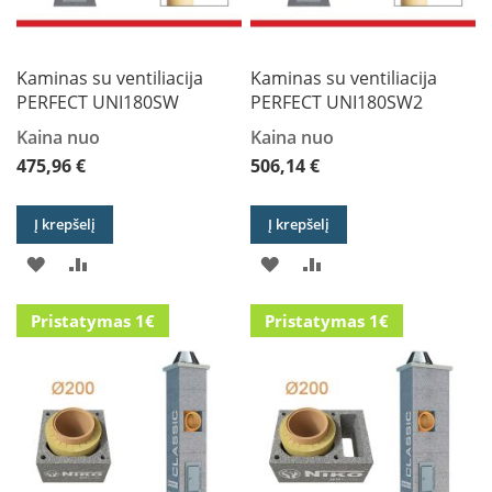
i
d
i
n
Kaminas su ventiliacija
Kaminas su ventiliacija
i
PERFECT UNI180SW
PERFECT UNI180SW2
a
i
Kaina nuo
Kaina nuo
475,96 €
506,14 €
O
r
t
Į krepšelį
Į krepšelį
a
k
PRIDĖTI
PRIDĖTI
PRIDĖTI
PRIDĖTI
i
a
Į
Į
Į
Į
i
Pristatymas 1€
Pristatymas 1€
i
PAGEIDAVIMŲ
PALYGINIMO
PAGEIDAVIMŲ
PALYGINIMO
r
į
SĄRAŠĄ
SĄRAŠĄ
SĄRAŠĄ
SĄRAŠĄ
r
a
n
g
a