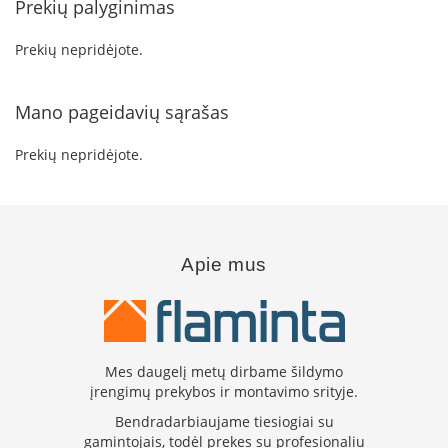
Prekių palyginimas
n
d
i
Prekių nepridėjote.
m
s
Mano pageidavių sąrašas
D
ū
Prekių nepridėjote.
m
t
r
a
u
k
Apie mus
i
a
i
ž
i
d
Mes daugelį metų dirbame šildymo
i
įrengimų prekybos ir montavimo srityje.
n
i
Bendradarbiaujame tiesiogiai su
a
gamintojais, todėl prekes su profesionaliu