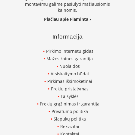
m
montavimu galime pasiūlyti mažiausiomis
s
kainomis.
Krosnelės
Plačiau apie Flaminta ›
K
e
Informacija
t
a
u
Pirkimo internetu gidas
s
Mažos kainos garantija
k
Nuolaidos
r
o
Atsiskaitymo būdai
s
Pirkimas išsimokėtinai
n
e
Prekių pristatymas
l
Taisyklės
ė
Prekių grąžinimas ir garantija
s
Privatumo politika
K
Slapukų politika
r
Rekvizitai
o
s
Kontaktai