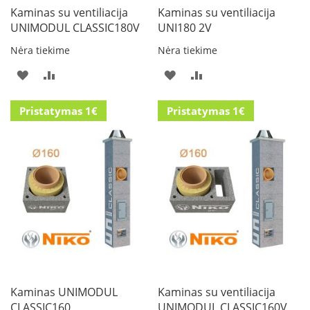
k
Kaminas su ventiliacija
Kaminas su ventiliacija
a
UNIMODUL CLASSIC180V
UNI180 2V
m
p
Nėra tiekime
Nėra tiekime
i
PRIDĖTI
PRIDĖTI
PRIDĖTI
PRIDĖTI
a
i
Į
Į
Į
Į
o
Pristatymas 1€
Pristatymas 1€
r
PAGEIDAVIMŲ
PALYGINIMO
PAGEIDAVIMŲ
PALYGINIMO
t
a
SĄRAŠĄ
SĄRAŠĄ
SĄRAŠĄ
SĄRAŠĄ
k
i
a
i
Ž
i
d
i
n
i
Kaminas UNIMODUL
Kaminas su ventiliacija
a
i
CLASSIC160
UNIMODUL CLASSIC160V