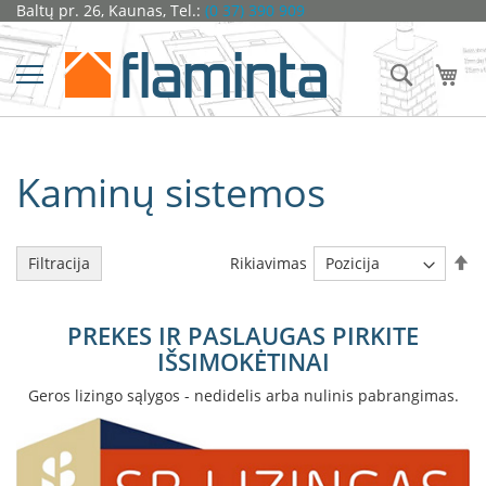
Pereiti
Baltų pr. 26, Kaunas, Tel.:
(0 37) 390 909
Židiniai
prie
turinio
Ž
Ieškoti
Man
i
d
i
n
i
Kaminų sistemos
o
k
a
p
s
Ma
Rikiavimas
Filtracija
u
l
ė
PREKES IR PASLAUGAS PIRKITE
s
IŠSIMOKĖTINAI
D
Geros lizingo sąlygos - nedidelis arba nulinis pabrangimas.
o
r
a
k
o