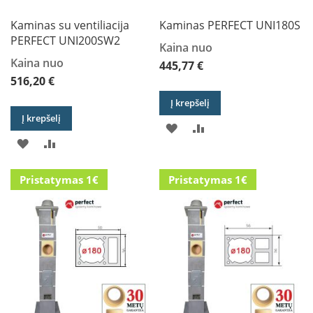
B
r
Kaminas su ventiliacija
Kaminas PERFECT UNI180S
o
PERFECT UNI200SW2
Kaina nuo
n
p
Kaina nuo
445,77 €
i
516,20 €
H
Į krepšelį
e
Į krepšelį
PRIDĖTI
PRIDĖTI
t
a
PRIDĖTI
PRIDĖTI
Į
Į
Į
Į
E
PAGEIDAVIMŲ
PALYGINIMO
Pristatymas 1€
Pristatymas 1€
l
PAGEIDAVIMŲ
PALYGINIMO
e
SĄRAŠĄ
SĄRAŠĄ
k
SĄRAŠĄ
SĄRAŠĄ
t
r
i
n
i
a
i
ž