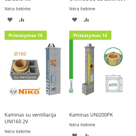
s
Nėra tiekime
Nėra tiekime
u
v
PRIDĖTI
PRIDĖTI
PRIDĖTI
PRIDĖTI
a
n
Į
Į
Į
Į
d
Pristatymas 1€
Pristatymas 1€
e
PAGEIDAVIMŲ
PALYGINIMO
PAGEIDAVIMŲ
PALYGINIMO
n
s
SĄRAŠĄ
SĄRAŠĄ
SĄRAŠĄ
SĄRAŠĄ
k
o
n
t
ū
r
u
Ž
i
d
i
Kaminas su ventiliacija
Kaminas UNI200PK
n
UNI160 2V
i
Nėra tiekime
ų
Nėra tiekime
PRIDĖTI
PRIDĖTI
a