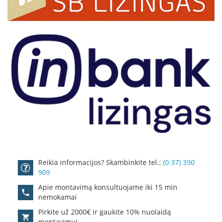
D
o
r
a
k
o
L
i
n
e
a
D
e
f
r
Reikia informacijos? Skambinkite tel.:
(0 37) 390
o
909
H
Apie montavimą konsultuojame iki 15 min
o
m
nemokamai
e
Pirkite už 2000€ ir gaukite 10% nuolaidą
montavimui