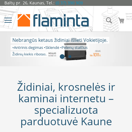
Pereiti
Baltų pr. 26, Kaunas, Tel.:
(0 37) 390 909
Židiniai
prie
turinio
Ž
Ieškoti
Man
i
d
i
n
Nebrangūs ketaus židiniai išlieti Vokietijoje.
i
•Antrinis degimas •Sklendė •Pelenų stalčius
o
k
Židinių kiekis ribotas.
a
p
s
u
l
Židiniai, krosnelės ir
ė
s
kaminai internetu –
D
specializuota
o
r
parduotuvė Kaune
a
k
o