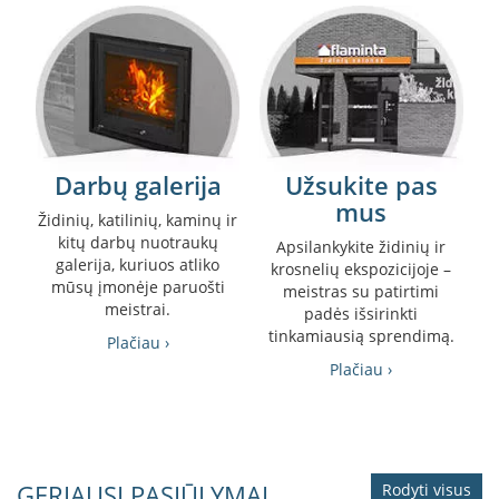
a
S
e
g
u
i
n
Darbų galerija
Užsukite pas
mus
W
Židinių, katilinių, kaminų ir
a
kitų darbų nuotraukų
Apsilankykite židinių ir
n
galerija, kuriuos atliko
krosnelių ekspozicijoje –
d
mūsų įmonėje paruošti
meistras su patirtimi
e
meistrai.
padės išsirinkti
r
tinkamiausią sprendimą.
s
Plačiau ›
Plačiau ›
M
o
r
s
ø
GERIAUSI PASIŪLYMAI
Rodyti visus