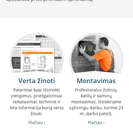
R
o
m
o
t
o
p
S
p
a
r
t
h
Verta žinoti
Montavimas
e
r
Patarimai kaip išsirinkti
Profesionalus židinių,
m
įrengimus, priešgaisriniai
katilų ir kaminų
reikalavimai, techninė ir
montavimas. Išsiskiriame
I
kita informacija kurią verta
sąžiningu darbu, turime 23
n
žinoti.
m. darbo patirtį.
v
i
Plačiau ›
Plačiau ›
c
t