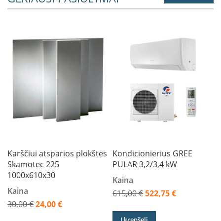
B
r
o
n
p
i
H
e
t
a
E
l
e
k
Karščiui atsparios plokštės
Kondicionierius GREE
t
r
Skamotec 225
PULAR 3,2/3,4 kW
i
1000x610x30
Kaina
n
i
Kaina
615,00 €
522,75 €
a
A
30,00 €
24,00 €
i
A
k
ž
Į krepšelį