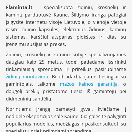
Flaminta.lt
– specializuota židinių, krosnelių ir
D
kaminų parduotuvė Kaune. Šildymo įrangą patogiai
o
r
įsigysite internetu visoje Lietuvoje, o vienoje vietoje
a
rasite židinio kapsules, elektrinius židinius, kaminų
k
sistemas, karščiui atsparias plokštes ir kitas su
o
įrengimu susijusias prekes.
L
i
Židinių, krosnelių ir kaminų srityje specializuojamės
n
e
daugiau kaip 25 metus, todėl padedame išsirinkti
a
tinkamiausią sprendimą ir prireikus pasirūpiname
židinių montavimu
. Bendradarbiaujame tiesiogiai su
D
e
gamintojais, taikome
mažos kainos garantiją
, o
f
daugelį prekių pristatome tiesiai iš gamintojų bei
r
didmeninių sandėlių.
o
H
Norintiems įrangą pamatyti gyvai, kviečiame į
o
nedidelę ekspozicijos salę Kaune. Čia galėsite palyginti
m
e
populiarius modelius, medžiagas ir pasikonsultuoti su
specialistu prieš priimdami sprendimą.