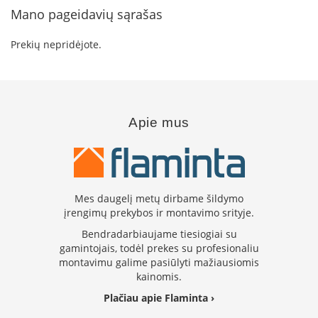
i
Mano pageidavių sąrašas
d
i
n
Prekių nepridėjote.
i
ų
s
t
i
k
Apie mus
l
a
i
K
a
Mes daugelį metų dirbame šildymo
r
įrengimų prekybos ir montavimo srityje.
š
Bendradarbiaujame tiesiogiai su
č
gamintojais, todėl prekes su profesionaliu
i
montavimu galime pasiūlyti mažiausiomis
u
kainomis.
i
a
Plačiau apie Flaminta ›
t