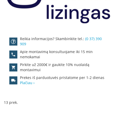
R
o
m
o
t
o
p
Reikia informacijos? Skambinkite tel.:
(0 37) 390
S
909
p
a
Apie montavimą konsultuojame iki 15 min
r
nemokamai
t
Pirkite už 2000€ ir gaukite 10% nuolaidą
h
montavimui
e
r
Prekes iš parduotuvės pristatome per 1-2 dienas
m
Plačiau ›
I
n
v
13
prek.
i
c
t