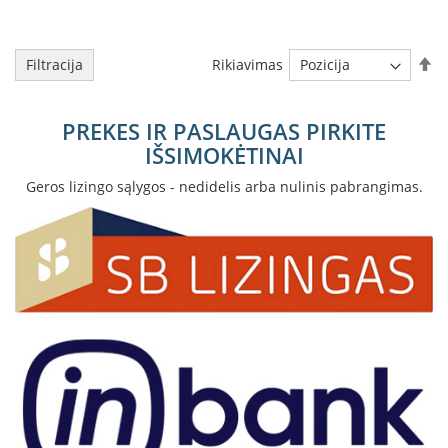
D
o
Ma
Rikiavimas
Filtracija
r
a
k
PREKES IR PASLAUGAS PIRKITE
o
L
IŠSIMOKĖTINAI
i
Geros lizingo sąlygos - nedidelis arba nulinis pabrangimas.
n
e
a
D
e
f
r
o
H
o
m
e