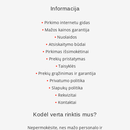
s
p
Informacija
a
r
u
Pirkimo internetu gidas
s
Mažos kainos garantija
s
Nuolaidos
t
Atsiskaitymo būdai
i
k
Pirkimas išsimokėtinai
l
Prekių pristatymas
a
Taisyklės
s
Prekių grąžinimas ir garantija
S
Privatumo politika
t
Slapukų politika
i
k
Rekvizitai
l
Kontaktai
a
s
Kodėl verta rinktis mus?
g
r
i
Nepermokėsite, nes mažo personalo ir