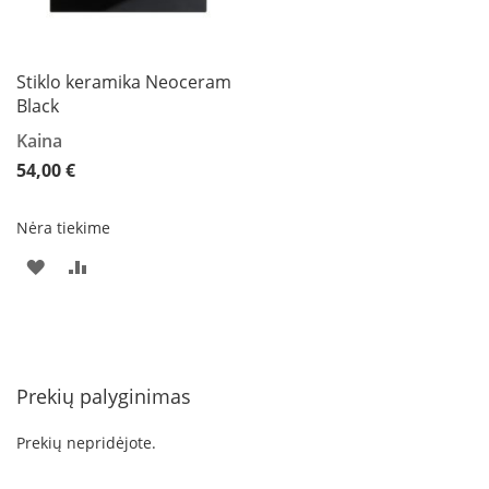
p
d
a
i
Stiklo keramika Neoceram
l
Black
a
Kaina
Ž
54,00 €
i
d
i
Nėra tiekime
n
i
PRIDĖTI
PRIDĖTI
o
g
Į
Į
r
o
PAGEIDAVIMŲ
PALYGINIMO
t
e
SĄRAŠĄ
SĄRAŠĄ
Prekių palyginimas
l
ė
s
Prekių nepridėjote.
Ž