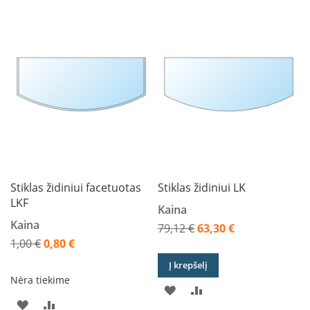
a
S
e
g
u
i
n
W
a
n
d
e
Stiklas židiniui facetuotas
Stiklas židiniui LK
r
LKF
Kaina
s
Kaina
79,12 €
63,30 €
M
Akcija
1,00 €
0,80 €
o
Akcija
r
Į krepšelį
s
Nėra tiekime
PRIDĖTI
PRIDĖTI
ø
PRIDĖTI
PRIDĖTI