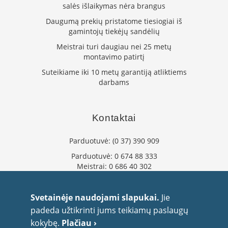
n
salės išlaikymas nėra brangus
d
Daugumą prekių pristatome tiesiogiai iš
i
gamintojų tiekėjų sandėlių
m
s
Meistrai turi daugiau nei 25 metų
montavimo patirtį
D
Suteikiame iki 10 metų garantiją atliktiems
ū
m
darbams
t
r
a
Kontaktai
u
k
i
Parduotuvė:
(0 37) 390 909
a
i
Parduotuvė:
0 674 88 333
ž
Meistrai:
0 686 40 302
i
info@flaminta.lt
d
i
eparduotuve@flaminta.lt
Svetainėje naudojami slapukai.
Jie
n
Baltų pr. 26, Šilainiai
padeda užtikrinti jums teikiamų paslaugų
i
Kaunas, 48193 Lietuva
a
kokybę.
Plačiau ›