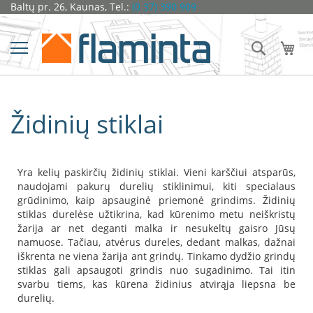
Pereiti
Baltų pr. 26, Kaunas, Tel.:
(0 37) 390 909
Židiniai
prie
turinio
Ž
Ieškoti
Man
i
d
i
n
i
Židinių stiklai
o
k
a
p
s
Yra kelių paskirčių židinių stiklai. Vieni karščiui atsparūs,
u
naudojami pakurų durelių stiklinimui, kiti specialaus
l
grūdinimo, kaip apsauginė priemonė grindims. Židinių
ė
stiklas durelėse užtikrina, kad kūrenimo metu neiškristų
s
žarija ar net deganti malka ir nesukeltų gaisro Jūsų
namuose. Tačiau, atvėrus dureles, dedant malkas, dažnai
D
iškrenta ne viena žarija ant grindų. Tinkamo dydžio grindų
o
stiklas gali apsaugoti grindis nuo sugadinimo. Tai itin
r
a
svarbu tiems, kas kūrena židinius atvirąja liepsna be
k
durelių.
o