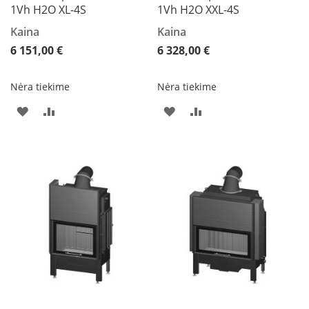
i
1Vh H2O XL-4S
1Vh H2O XXL-4S
d
i
Kaina
Kaina
n
6 151,00 €
6 328,00 €
i
a
i
Nėra tiekime
Nėra tiekime
O
PRIDĖTI
PRIDĖTI
PRIDĖTI
PRIDĖTI
r
t
Į
Į
Į
Į
a
k
PAGEIDAVIMŲ
PALYGINIMO
PAGEIDAVIMŲ
PALYGINIMO
i
a
SĄRAŠĄ
SĄRAŠĄ
SĄRAŠĄ
SĄRAŠĄ
i
i
r
į
r
a
n
g
a