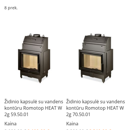
a
8
prek.
S
e
g
u
i
n
W
a
n
d
e
r
s
M
Židinio kapsulė su vandens
Židinio kapsulė su vandens
o
kontūru Romotop HEAT W
kontūru Romotop HEAT W
r
2g 59.50.01
2g 70.50.01
s
ø
Kaina
Kaina