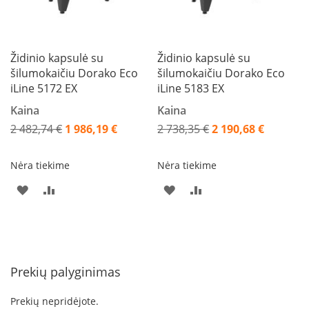
L
a
n
k
Židinio kapsulė su
Židinio kapsulė su
s
šilumokaičiu Dorako Eco
šilumokaičiu Dorako Eco
t
iLine 5172 EX
iLine 5183 EX
ū
s
Kaina
Kaina
o
2 482,74 €
1 986,19 €
2 738,35 €
2 190,68 €
r
Akcija
Akcija
t
a
Nėra tiekime
Nėra tiekime
k
i
PRIDĖTI
PRIDĖTI
PRIDĖTI
PRIDĖTI
a
i
Į
Į
Į
Į
PAGEIDAVIMŲ
PALYGINIMO
PAGEIDAVIMŲ
PALYGINIMO
S
t
SĄRAŠĄ
SĄRAŠĄ
SĄRAŠĄ
SĄRAŠĄ
a
Prekių palyginimas
č
i
Prekių nepridėjote.
a