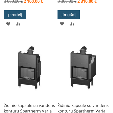
3 000,00 €
2 100,00 €
3 300,00 €
2 310,00 €
B
Akcija
Akcija
r
o
Į krepšelį
Į krepšelį
n
p
PRIDĖTI
PRIDĖTI
PRIDĖTI
PRIDĖTI
i
Į
Į
Į
Į
H
PAGEIDAVIMŲ
PALYGINIMO
PAGEIDAVIMŲ
PALYGINIMO
e
t
SĄRAŠĄ
SĄRAŠĄ
SĄRAŠĄ
SĄRAŠĄ
a
E
l
e
k
t
r
i
n
i
a
Židinio kapsulė su vandens
Židinio kapsulė su vandens
i
ž
kontūru Spartherm Varia
kontūru Spartherm Varia