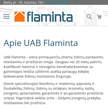
Pereiti
Baltų pr. 26, Kaunas, Tel.:
(0 37) 390 909
Židiniai
prie
turinio
Ž
Ieškoti
Man
i
d
i
n
i
Apie UAB Flaminta
o
k
a
p
UAB Flaminta – viena pirmaujančių įmonių židinių pardavimo,
s
u
montavimo ir priežiūros srityje. Daugiau nei 20 metų patirtis,
l
kvalifikuoti meistrai ir tiesioginis bendradarbiavimas su
ė
gamintojais leidžia užtikrinti aukštą paslaugų kokybę
s
kiekviename židinių montavimo žingsnyje.
Įmonė specializuojasi klasikinių ir modernių, paprastų ir
D
šiuolaikiškų židinių, židinių su ortakiais, krosnelių, katilų
o
įrengimo, aptarnavimo, garantinės ir po garantinės priežiūros
r
a
srityse. Pagrindinė veiklos sritis – šildymo įrenginių prekyba,
k
montavimas bei priežiūra.
o