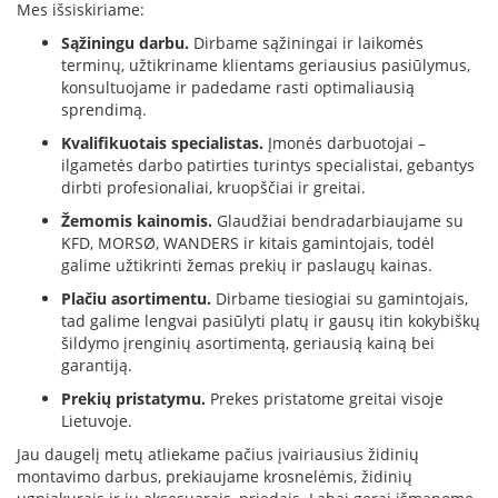
Mes išsiskiriame:
D
Sąžiningu darbu.
Dirbame sąžiningai ir laikomės
o
terminų, užtikriname klientams geriausius pasiūlymus,
r
konsultuojame ir padedame rasti optimaliausią
a
sprendimą.
k
Kvalifikuotais specialistas.
Įmonės darbuotojai –
o
L
ilgametės darbo patirties turintys specialistai, gebantys
i
dirbti profesionaliai, kruopščiai ir greitai.
n
Žemomis kainomis.
Glaudžiai bendradarbiaujame su
e
KFD, MORSØ, WANDERS ir kitais gamintojais, todėl
a
galime užtikrinti žemas prekių ir paslaugų kainas.
D
Plačiu asortimentu.
Dirbame tiesiogiai su gamintojais,
e
tad galime lengvai pasiūlyti platų ir gausų itin kokybiškų
f
šildymo įrenginių asortimentą, geriausią kainą bei
r
garantiją.
o
H
Prekių pristatymu.
Prekes pristatome greitai visoje
o
Lietuvoje.
m
Jau daugelį metų atliekame pačius įvairiausius židinių
e
montavimo darbus, prekiaujame krosnelėmis, židinių