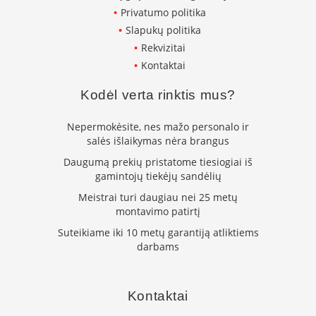
B
Privatumo politika
r
Slapukų politika
o
n
Rekvizitai
p
Kontaktai
i
Kodėl verta rinktis mus?
H
e
Nepermokėsite, nes mažo personalo ir
t
salės išlaikymas nėra brangus
a
Daugumą prekių pristatome tiesiogiai iš
E
gamintojų tiekėjų sandėlių
l
e
Meistrai turi daugiau nei 25 metų
k
montavimo patirtį
t
r
Suteikiame iki 10 metų garantiją atliktiems
i
darbams
n
i
a
i
Kontaktai
ž