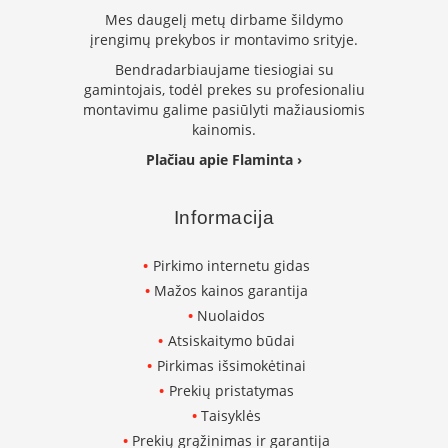
a
Mes daugelį metų dirbame šildymo
įrengimų prekybos ir montavimo srityje.
S
Bendradarbiaujame tiesiogiai su
e
gamintojais, todėl prekes su profesionaliu
g
montavimu galime pasiūlyti mažiausiomis
u
kainomis.
i
n
Plačiau apie Flaminta ›
W
a
Informacija
n
d
e
Pirkimo internetu gidas
r
Mažos kainos garantija
s
Nuolaidos
Atsiskaitymo būdai
M
o
Pirkimas išsimokėtinai
r
Prekių pristatymas
s
Taisyklės
ø
Prekių grąžinimas ir garantija