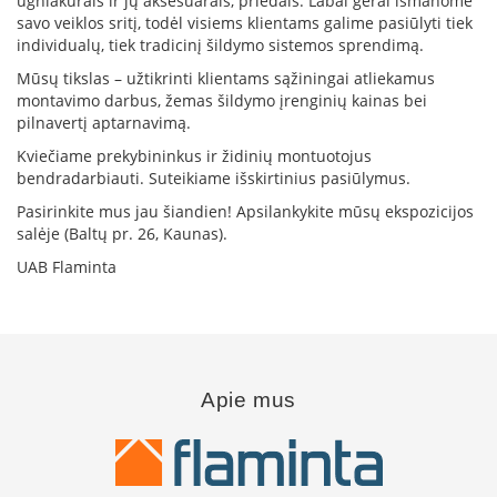
ugniakurais ir jų aksesuarais, priedais. Labai gerai išmanome
R
savo veiklos sritį, todėl visiems klientams galime pasiūlyti tiek
o
individualų, tiek tradicinį šildymo sistemos sprendimą.
m
o
Mūsų tikslas – užtikrinti klientams sąžiningai atliekamus
t
montavimo darbus, žemas šildymo įrenginių kainas bei
o
pilnavertį aptarnavimą.
p
Kviečiame prekybininkus ir židinių montuotojus
S
bendradarbiauti. Suteikiame išskirtinius pasiūlymus.
p
Pasirinkite mus jau šiandien! Apsilankykite mūsų ekspozicijos
a
salėje (Baltų pr. 26, Kaunas).
r
t
UAB Flaminta
h
e
r
m
I
Apie mus
n
v
i
c
t