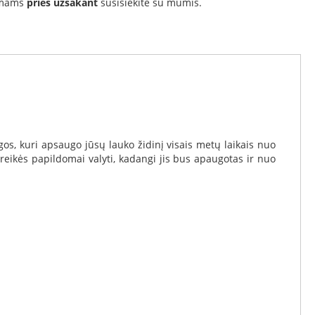
simams
prieš užsakant
susisiekite su mumis.
s, kuri apsaugo jūsų lauko židinį visais metų laikais nuo
nereikės papildomai valyti, kadangi jis bus apaugotas ir nuo