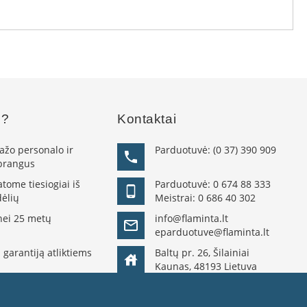
s?
Kontaktai
žo personalo ir
Parduotuvė:
(0 37) 390 909
 brangus
ome tiesiogiai iš
Parduotuvė:
0 674 88 333
ėlių
Meistrai:
0 686 40 302
nei 25 metų
info@flaminta.lt
eparduotuve@flaminta.lt
 garantiją atliktiems
Baltų pr. 26, Šilainiai
Kaunas, 48193 Lietuva