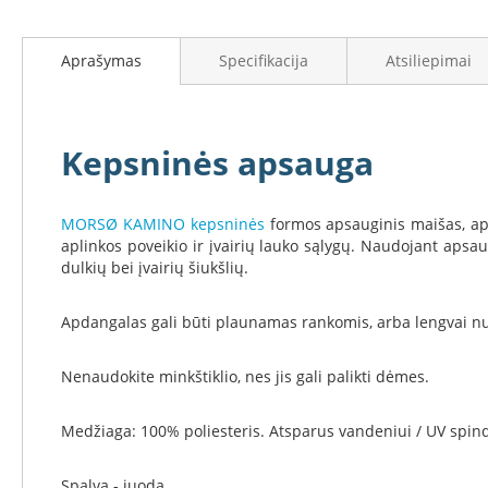
į
Židinių
galerijos
stiklai
paradžią
Karščiui
Aprašymas
Specifikacija
Atsiliepimai
atsparus
stiklas
Stiklas
Kepsninės apsauga
grindims
Dūmtraukiai
židiniams
MORSØ KAMINO kepsninės
formos apsauginis maišas, apd
Krosnelės
aplinkos poveikio ir įvairių lauko sąlygų. Naudojant apsaug
Ketaus
dulkių bei įvairių šiukšlių.
krosnelės
Krosnelės
Apdangalas gali būti plaunamas rankomis, arba lengvai n
su
vandens
Nenaudokite minkštiklio, nes jis gali palikti dėmes.
kontūru
Krosnelės
Medžiaga: 100% poliesteris. Atsparus vandeniui / UV spin
su
šilumokaičiu
Spalva - juoda.