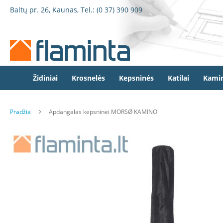
Židiniai
Pereiti
Baltų pr. 26, Kaunas, Tel.:
(0 37) 390 909
Židinio
prie
kapsulės
turinio
Dorako
Dorako
Linea
Defro
Židiniai
Krosnelės
Kepsninės
Katilai
Kamin
Home
Romotop
Pradžia
Apdangalas kepsninei MORSØ KAMINO
Spartherm
Invicta
Eiti
Seguin
į
galerijos
Wanders
pabaigą
Morsø
Bronpi
Heta
Elektriniai