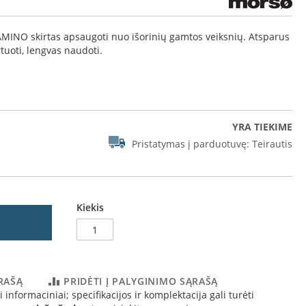
NO skirtas apsaugoti nuo išorinių gamtos veiksnių. Atsparus
tuoti, lengvas naudoti.
YRA TIEKIME
Pristatymas į parduotuvę:
Teirautis
Kiekis
ĄRAŠĄ
PRIDĖTI Į PALYGINIMO SĄRAŠĄ
 informaciniai; specifikacijos ir komplektacija gali turėti