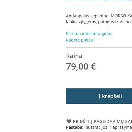
Apdangalas kepsninei MORSØ KAMI
lauko sąlygoms, patogus transpor
Pirkimo internetu gidas
Radote pigiau?
Kaina
79,00 €
Į krepšelį
PRIDĖTI Į PAGEIDAVIMŲ S
Pastaba:
iliustracijos ir aprašymai