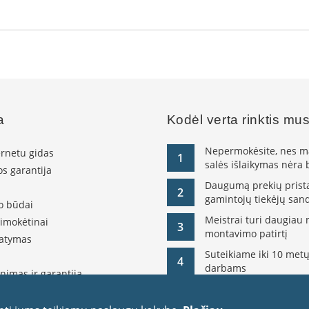
a
Kodėl verta rinktis mu
Nepermokėsite, nes ma
ernetu gidas
1
salės išlaikymas nėra
s garantija
Daugumą prekių pristat
2
gamintojų tiekėjų sand
o būdai
Meistrai turi daugiau 
simokėtinai
3
montavimo patirtį
tatymas
Suteikiame iki 10 metų
4
darbams
nimas ir garantija
olitika
itika