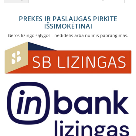
D
o
PREKES IR PASLAUGAS PIRKITE
r
IŠSIMOKĖTINAI
a
k
Geros lizingo sąlygos - nedidelis arba nulinis pabrangimas.
o
L
i
n
e
a
D
e
f
r
o
H
o
m
e