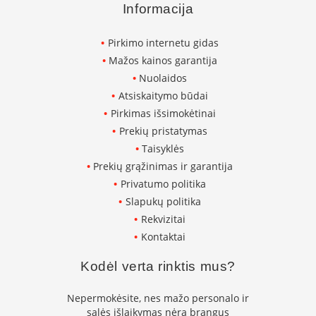
o
Informacija
s
n
e
Pirkimo internetu gidas
l
Mažos kainos garantija
i
ų
Nuolaidos
p
Atsiskaitymo būdai
a
Pirkimas išsimokėtinai
j
u
Prekių pristatymas
n
Taisyklės
g
i
Prekių grąžinimas ir garantija
m
Privatumo politika
o
Slapukų politika
v
a
Rekvizitai
m
Kontaktai
z
d
Kodėl verta rinktis mus?
ž
i
a
Nepermokėsite, nes mažo personalo ir
i
salės išlaikymas nėra brangus