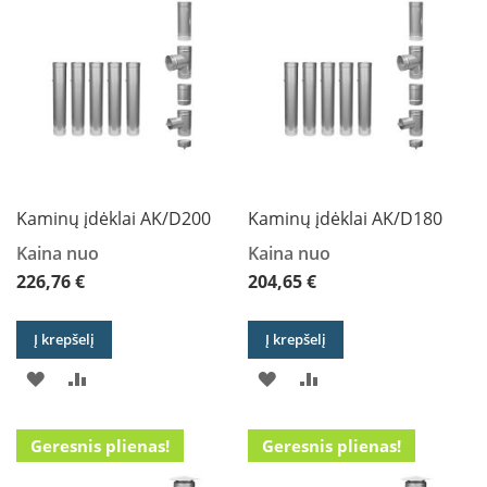
a
S
e
g
u
i
n
W
Kaminų įdėklai AK/D200
Kaminų įdėklai AK/D180
a
n
Kaina nuo
Kaina nuo
d
226,76 €
204,65 €
e
r
s
Į krepšelį
Į krepšelį
M
PRIDĖTI
PRIDĖTI
PRIDĖTI
PRIDĖTI
o
r
Į
Į
Į
Į
s
Geresnis plienas!
Geresnis plienas!
PAGEIDAVIMŲ
PALYGINIMO
PAGEIDAVIMŲ
PALYGINIMO
ø