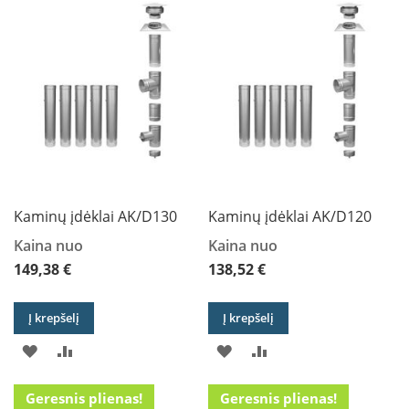
i
d
SĄRAŠĄ
SĄRAŠĄ
SĄRAŠĄ
SĄRAŠĄ
i
n
i
a
i
O
r
t
a
k
Kaminų įdėklai AK/D130
Kaminų įdėklai AK/D120
i
a
Kaina nuo
Kaina nuo
i
149,38 €
138,52 €
i
r
į
Į krepšelį
Į krepšelį
r
a
PRIDĖTI
PRIDĖTI
PRIDĖTI
PRIDĖTI
n
g
Į
Į
Į
Į
a
Geresnis plienas!
Geresnis plienas!