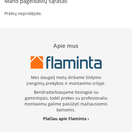
Mano pageidavių sąrašas
l
ė
Prekių nepridėjote.
s
S
t
i
k
Apie mus
l
a
i
p
o
k
Mes daugelį metų dirbame šildymo
r
įrengimų prekybos ir montavimo srityje.
o
s
Bendradarbiaujame tiesiogiai su
n
gamintojais, todėl prekes su profesionaliu
e
montavimu galime pasiūlyti mažiausiomis
l
kainomis.
e
Plačiau apie Flaminta ›
K
r