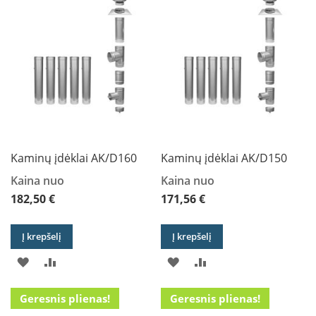
SĄRAŠĄ
SĄRAŠĄ
SĄRAŠĄ
SĄRAŠĄ
B
r
o
n
p
i
H
e
t
a
Kaminų įdėklai AK/D160
Kaminų įdėklai AK/D150
E
Kaina nuo
Kaina nuo
l
e
182,50 €
171,56 €
k
t
r
Į krepšelį
Į krepšelį
i
n
PRIDĖTI
PRIDĖTI
PRIDĖTI
PRIDĖTI
i
a
Į
Į
Į
Į
i
Geresnis plienas!
Geresnis plienas!
ž
PAGEIDAVIMŲ
PALYGINIMO
PAGEIDAVIMŲ
PALYGINIMO