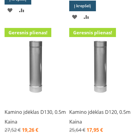
n
Į krepšelį
d
PRIDĖTI
PRIDĖTI
i
PRIDĖTI
PRIDĖTI
Į
Į
m
s
Į
Į
PAGEIDAVIMŲ
PALYGINIMO
Geresnis plienas!
Geresnis plienas!
PAGEIDAVIMŲ
PALYGINIMO
D
SĄRAŠĄ
SĄRAŠĄ
ū
SĄRAŠĄ
SĄRAŠĄ
m
t
r
a
u
k
i
a
i
ž
i
d
Kamino įdėklas D130, 0.5m
Kamino įdėklas D120, 0.5m
i
n
Kaina
Kaina
i
27,52 €
19,26 €
25,64 €
17,95 €
a