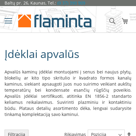
Pereiti
Baltų pr. 26, Kaunas, Tel.:
(0 37) 390 909
Židiniai
prie
turinio
Ž
Ieškoti
Man
i
d
i
n
i
Įdėklai apvalūs
o
k
a
p
Apvalūs kaminų įdėklai montuojami į senus bei naujus plytų,
s
u
blokelių ar kito tipo skritulio ir kvadrato formos kanalų
l
kaminus, siekiant apsaugoti juos nuo suirimo veikiant aukštų
ė
temperatūrų bei kondensate esančių rūgščių poveikio.
s
Apvalūs įdėklai sertifikuoti, atitinka EN 1856-2 standarto
keliamus reikalavimus. Suvirinti plazminiu ir kontaktiniu
D
būdu. Plataus detalių asortimento dėka, lengvai sudarysite
o
tinkamą komplektaciją savo kaminui.
r
a
k
Ma
Rikiavimas
Filtracija
o