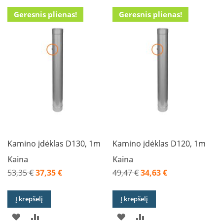
Į
Į
Į
Į
s
Geresnis plienas!
Geresnis plienas!
u
PAGEIDAVIMŲ
PALYGINIMO
PAGEIDAVIMŲ
PALYGINIMO
v
a
SĄRAŠĄ
SĄRAŠĄ
SĄRAŠĄ
SĄRAŠĄ
n
d
e
n
s
k
o
n
t
ū
r
u
Kamino įdėklas D130, 1m
Kamino įdėklas D120, 1m
Ž
Kaina
Kaina
i
53,35 €
37,35 €
49,47 €
34,63 €
d
Akcija
Akcija
i
n
Į krepšelį
Į krepšelį
i
ų
PRIDĖTI
PRIDĖTI
PRIDĖTI
PRIDĖTI
a