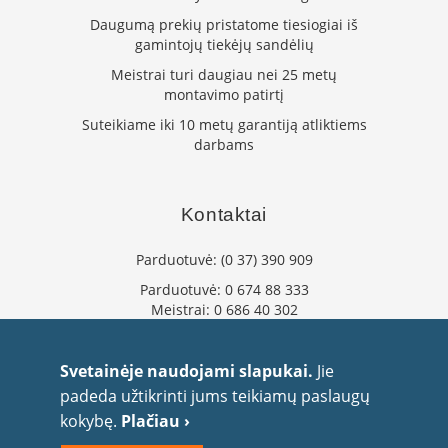
K
Daugumą prekių pristatome tiesiogiai iš
r
gamintojų tiekėjų sandėlių
o
Meistrai turi daugiau nei 25 metų
s
n
montavimo patirtį
e
Suteikiame iki 10 metų garantiją atliktiems
l
darbams
i
ų
g
a
Kontaktai
m
i
n
Parduotuvė:
(0 37) 390 909
t
Parduotuvė:
0 674 88 333
o
Meistrai:
0 686 40 302
j
a
info@flaminta.lt
i
eparduotuve@flaminta.lt
Svetainėje naudojami slapukai.
Jie
M
Baltų pr. 26, Šilainiai
padeda užtikrinti jums teikiamų paslaugų
o
Kaunas, 48193 Lietuva
kokybę.
Plačiau ›
r
s