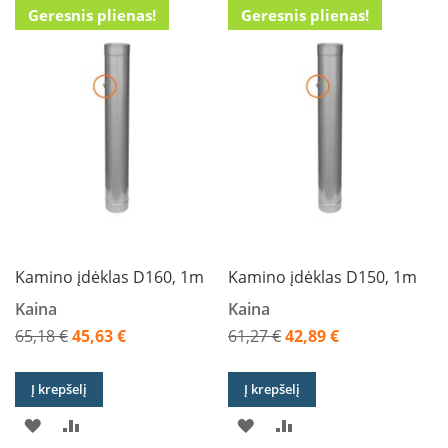
k
Geresnis plienas!
Geresnis plienas!
PAGEIDAVIMŲ
PALYGINIMO
PAGEIDAVIMŲ
PALYGINIMO
a
m
SĄRAŠĄ
SĄRAŠĄ
SĄRAŠĄ
SĄRAŠĄ
p
i
a
i
o
r
t
a
k
i
a
Kamino įdėklas D160, 1m
Kamino įdėklas D150, 1m
i
Kaina
Kaina
Ž
i
65,18 €
45,63 €
61,27 €
42,89 €
d
Akcija
Akcija
i
n
Į krepšelį
Į krepšelį
i
PRIDĖTI
PRIDĖTI
PRIDĖTI
PRIDĖTI
a
i