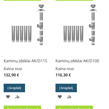
PAGEIDAVIMŲ
PALYGINIMO
PAGEIDAVIMŲ
PALYGINIMO
K
a
SĄRAŠĄ
SĄRAŠĄ
SĄRAŠĄ
SĄRAŠĄ
r
š
t
o
o
r
o
v
e
n
t
Kaminų įdėklai AK/D115
Kaminų įdėklai AK/D100
i
l
Kaina nuo
Kaina nuo
i
132,90 €
116,30 €
a
t
o
Į krepšelį
Į krepšelį
r
i
PRIDĖTI
PRIDĖTI
PRIDĖTI
PRIDĖTI
a
Į
Į
Į
Į
i