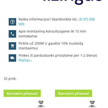
R
o
m
o
Reikia informacijos? Skambinkite tel.:
(0 37) 390
t
909
o
p
Apie montavimą konsultuojame iki 15 min
nemokamai
S
p
Pirkite už 2000€ ir gaukite 10% nuolaidą
a
montavimui
r
Prekes iš parduotuvės pristatome per 1-2 dienas
t
Plačiau ›
h
e
r
m
32
prek.
I
n
Geresnis plienas!
Geresnis plienas!
v
i
c
t