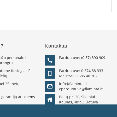
s?
Kontaktai
žo personalo ir
Parduotuvė:
(0 37) 390 909
 brangus
ome tiesiogiai iš
Parduotuvė:
0 674 88 333
ėlių
Meistrai:
0 686 40 302
nei 25 metų
info@flaminta.lt
eparduotuve@flaminta.lt
 garantiją atliktiems
Baltų pr. 26, Šilainiai
Kaunas, 48193 Lietuva