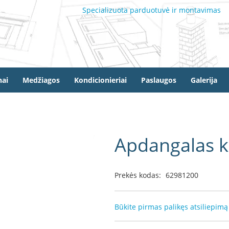
Specializuota parduotuvė ir montavimas
ai
Medžiagos
Kondicionieriai
Paslaugos
Galerija
Apdangalas 
Prekės kodas:
62981200
Būkite pirmas palikęs atsiliepimą