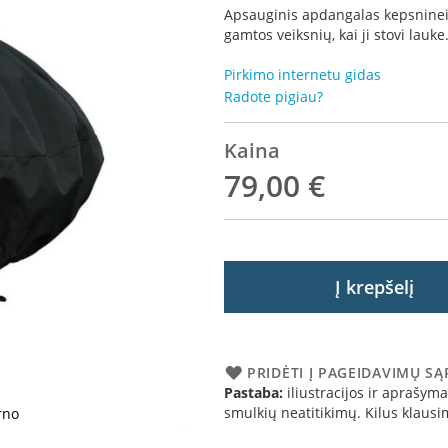
Apsauginis apdangalas kepsnine
gamtos veiksnių, kai ji stovi lau
Pirkimo internetu gidas
Radote pigiau?
Kaina
79,00 €
Į krepšelį
PRIDĖTI Į PAGEIDAVIMŲ S
Pastaba:
iliustracijos ir aprašymai
smulkių neatitikimų. Kilus klau
rno