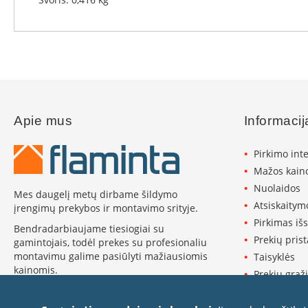
Koklinės
krosnelės
Maisto
ruošimo
krosnelės
Pakabinamos
krosnelės
Granulinės
Apie mus
Informacij
krosnelės
Pirkimo int
Stiklai
po
Mažos kaino
krosnele
Nuolaidos
Mes daugelį metų dirbame šildymo
Krosnelių
Atsiskaitym
įrengimų prekybos ir montavimo srityje.
pajungimo
Pirkimas iš
Bendradarbiaujame tiesiogiai su
vamzdžiai
Prekių pris
gamintojais, todėl prekes su profesionaliu
Krosnelių
montavimu galime pasiūlyti mažiausiomis
Taisyklės
gamintojai
kainomis.
Prekių grąži
Morsø
Plačiau apie Flaminta ›
Privatumo p
Romotop