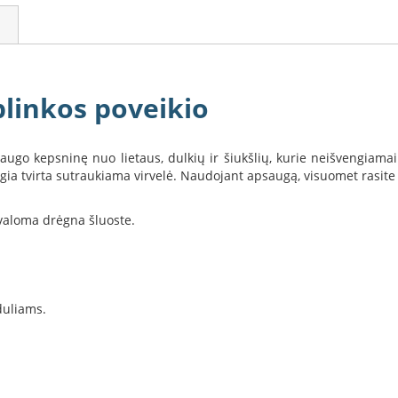
linkos poveikio
go kepsninę nuo lietaus, dulkių ir šiukšlių, kurie neišvengiamai
ia tvirta sutraukiama virvelė. Naudojant apsaugą, visuomet rasite gri
valoma drėgna šluoste.
duliams.