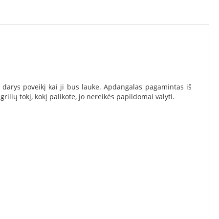
 darys poveikį kai ji bus lauke. Apdangalas pagamintas iš
lių tokį, kokį palikote, jo nereikės papildomai valyti.