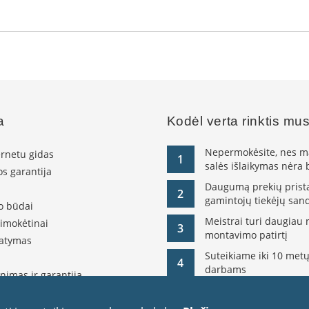
a
Kodėl verta rinktis mu
Nepermokėsite, nes ma
ernetu gidas
1
salės išlaikymas nėra
s garantija
Daugumą prekių pristat
2
gamintojų tiekėjų sand
o būdai
Meistrai turi daugiau 
simokėtinai
3
montavimo patirtį
tatymas
Suteikiame iki 10 metų
4
darbams
nimas ir garantija
olitika