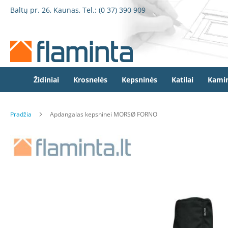
Židiniai
Pereiti
Baltų pr. 26, Kaunas, Tel.:
(0 37) 390 909
Židinio
prie
kapsulės
turinio
Dorako
Dorako
Linea
Defro
Židiniai
Krosnelės
Kepsninės
Katilai
Kamin
Home
Romotop
Pradžia
Apdangalas kepsninei MORSØ FORNO
Spartherm
Invicta
Eiti
Seguin
į
galerijos
Wanders
pabaigą
Morsø
Bronpi
Heta
Elektriniai