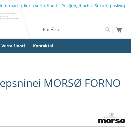
Informacija, kurią verta žinoti
Prisijungti
Sukurti paskyrą
Ieškoti
Mano
Ieškoti
Verta žinoti
Kontaktai
kepsninei MORSØ FORNO