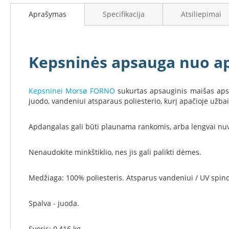
į
Židinių
Aprašymas
Specifikacija
Atsiliepimai
galerijos
stiklai
paradžią
Karščiui
atsparus
stiklas
Kepsninės apsauga nuo ap
Stiklas
grindims
Dūmtraukiai
Kepsninei Morsø FORNO
sukurtas apsauginis maišas apsau
židiniams
juodo, vandeniui atsparaus poliesterio, kurį apačioje užbaig
Krosnelės
Ketaus
Apdangalas gali būti plaunama rankomis, arba lengvai nu
krosnelės
Krosnelės
Nenaudokite minkštiklio, nes jis gali palikti dėmes.
su
vandens
Medžiaga: 100% poliesteris. Atsparus vandeniui / UV spin
kontūru
Krosnelės
Spalva - juoda.
su
šilumokaičiu
Svoris: 0,416 kg