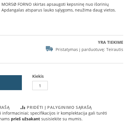
i MORSØ FORNO skirtas apsaugoti kepsninę nuo išorinių
ke. Apdangalas atsparus lauko sąlygoms, neužima daug vietos.
YRA TIEKIME
Pristatymas į parduotuvę:
Teirautis
Kiekis
ĄRAŠĄ
PRIDĖTI Į PALYGINIMO SĄRAŠĄ
 informaciniai; specifikacijos ir komplektacija gali turėti
simams
prieš užsakant
susisiekite su mumis.