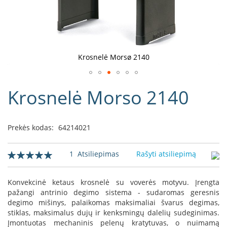
D
o
r
a
k
Krosnelė Morsø 2140
o
L
Eiti
i
Krosnelė Morso 2140
į
n
e
galerijos
a
paradžią
Prekės kodas:
64214021
D
e
f
Įvertinimas:
1
Atsiliepimas
Rašyti atsiliepimą
r
100
100
% of
o
H
Konvekcinė ketaus krosnelė su voverės motyvu. Įrengta
o
pažangi antrinio degimo sistema - sudaromas geresnis
m
degimo mišinys, palaikomas maksimaliai švarus degimas,
e
stiklas, maksimalus dujų ir kenksmingų dalelių sudeginimas.
Įmontuotas mechaninis pelenų kratytuvas, o nuimamą