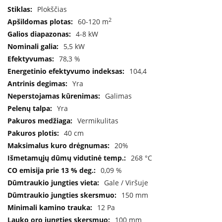
B
Plokščias
r
2
60-120 m
o
n
4-8 kW
p
5,5 kW
i
78,3 %
H
104,4
e
Yra
t
Galimas
a
Yra
E
Vermikulitas
l
40 cm
e
k
20%
t
268 °C
r
0,09 %
i
n
Gale / Viršuje
i
150 mm
a
i
12 Pa
ž
100 mm