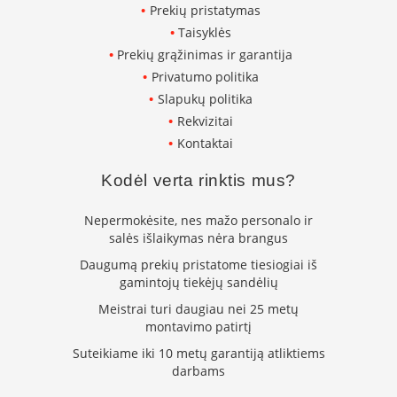
Prekių pristatymas
L
Taisyklės
a
n
Prekių grąžinimas ir garantija
k
Privatumo politika
s
Slapukų politika
t
ū
Rekvizitai
s
Kontaktai
o
r
Kodėl verta rinktis mus?
t
a
Nepermokėsite, nes mažo personalo ir
k
salės išlaikymas nėra brangus
i
a
Daugumą prekių pristatome tiesiogiai iš
i
gamintojų tiekėjų sandėlių
S
Meistrai turi daugiau nei 25 metų
t
montavimo patirtį
a
Suteikiame iki 10 metų garantiją atliktiems
č
darbams
i
a