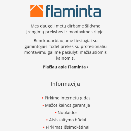
K
a
r
š
Mes daugelį metų dirbame šildymo
t
o
įrengimų prekybos ir montavimo srityje.
o
Bendradarbiaujame tiesiogiai su
r
gamintojais, todėl prekes su profesionaliu
o
montavimu galime pasiūlyti mažiausiomis
v
kainomis.
e
n
Plačiau apie Flaminta ›
t
i
l
Informacija
i
a
Pirkimo internetu gidas
t
o
Mažos kainos garantija
r
Nuolaidos
i
Atsiskaitymo būdai
a
i
Pirkimas išsimokėtinai