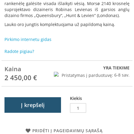
R
rankenėlę galėsite visada išlaikyti vėsią. Morsø 2140 krosnelę
o
suprojektavo dizaineris Robinas Levienas iš garsios anglų
m
dizaino firmos „Queensbury“, „Hunt & Levien“ (Londonas).
o
Lauko oro jungtis komplektuojama už papildomą kainą.
t
o
p
Pirkimo internetu gidas
S
Radote pigiau?
p
a
r
Kaina
YRA TIEKIME
t
Pristatymas į parduotuvę:
6-8 sav.
2 450,00 €
h
e
r
m
Kiekis
Į krepšelį
I
n
v
i
c
PRIDĖTI Į PAGEIDAVIMŲ SĄRAŠĄ
t