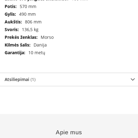
i
570 mm
d
i
490 mm
n
806 mm
i
136,5 kg
a
i
Morso
Danija
O
r
10 metų
t
a
k
i
Atsiliepimai
1
a
i
i
r
į
r
a
n
g
a
Apie mus