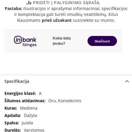
PRIDĖTI Į PALYGINIMO SĄRAŠĄ
a
Pastaba:
iliustracijos ir aprašymai informaciniai; specifikacijos
ir komplektacija gali turėti smulkių neatitikimų. Kilus
S
klausimams
prieš užsakant
susisiekite su mumis.
e
g
u
i
n
W
a
n
d
e
Specifikacija
r
s
Specifikacija
A
Oru, Konvekcinis
M
o
Mediena
r
Dažyta
s
Juoda
ø
Varstomos