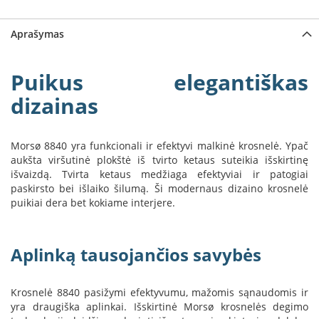
a
Aprašymas
S
e
g
Puikus elegantiškas
u
i
dizainas
n
W
Morsø 8840 yra funkcionali ir efektyvi malkinė krosnelė. Ypač
a
aukšta viršutinė plokštė iš tvirto ketaus suteikia išskirtinę
n
išvaizdą. Tvirta ketaus medžiaga efektyviai ir patogiai
d
paskirsto bei išlaiko šilumą. Ši modernaus dizaino krosnelė
e
puikiai dera bet kokiame interjere.
r
s
M
Aplinką tausojančios savybės
o
r
s
Krosnelė 8840 pasižymi efektyvumu, mažomis sąnaudomis ir
ø
yra draugiška aplinkai. Išskirtinė Morsø krosnelės degimo