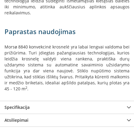
technologija leidžia sudeginti išmetamąsias kietąsias daleles
B
iki minimumo, atitinka aukščiausius aplinkos apsaugos
r
reikalavimus.
o
n
p
Paprastas naudojimas
i
H
Morsø 8840 konvekcinė krosnelė yra labai lengvai valdoma bei
e
prižiūrima. Turi įdiegtas pažangiausias technologijas, kurios
t
leidžia krosnelę valdyti viena rankena, praktiška durų
a
uždarymo sistema su automatine savaiminio užsidarymo
funkcija yra dar viena naujovė. Stiklo nupūtimo sistema
E
l
užtikrina, kad stiklas išliktų švarus. Pritaikyta kūrenti malkomis
e
ir medžio briketais, idealiai apšildo patalpas, kurių plotas yra
k
2
45 - 120 m
.
t
r
i
Specifikacija
n
i
a
Atsiliepimai
i
ž