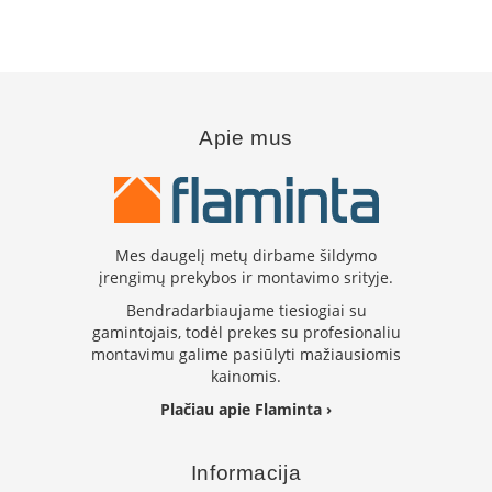
i
d
i
n
i
a
i
Apie mus
O
r
t
a
k
Mes daugelį metų dirbame šildymo
i
įrengimų prekybos ir montavimo srityje.
a
i
Bendradarbiaujame tiesiogiai su
i
gamintojais, todėl prekes su profesionaliu
r
montavimu galime pasiūlyti mažiausiomis
į
kainomis.
r
a
Plačiau apie Flaminta ›
n
g
a
Informacija