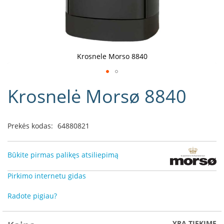
D
o
r
a
k
Krosnele Morso 8840
o
L
Eiti
i
Krosnelė Morsø 8840
į
n
e
galerijos
a
paradžią
Prekės kodas:
64880821
D
e
f
Būkite pirmas palikęs atsiliepimą
r
o
Pirkimo internetu gidas
H
o
Radote pigiau?
m
e
YRA TIEKIME