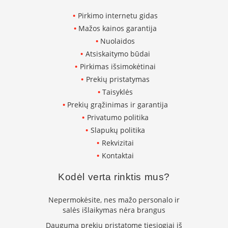
K
Pirkimo internetu gidas
a
r
Mažos kainos garantija
š
Nuolaidos
t
Atsiskaitymo būdai
o
o
Pirkimas išsimokėtinai
r
Prekių pristatymas
o
Taisyklės
v
e
Prekių grąžinimas ir garantija
n
Privatumo politika
t
Slapukų politika
i
l
Rekvizitai
i
Kontaktai
a
t
Kodėl verta rinktis mus?
o
r
Nepermokėsite, nes mažo personalo ir
i
a
salės išlaikymas nėra brangus
i
Daugumą prekių pristatome tiesiogiai iš