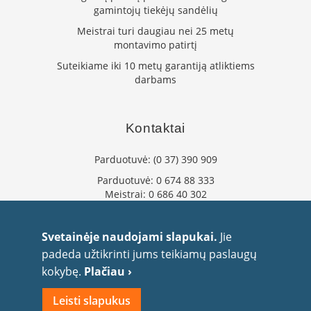
gamintojų tiekėjų sandėlių
L
a
Meistrai turi daugiau nei 25 metų
n
montavimo patirtį
k
Suteikiame iki 10 metų garantiją atliktiems
s
darbams
t
ū
s
o
Kontaktai
r
t
Parduotuvė:
(0 37) 390 909
a
k
Parduotuvė:
0 674 88 333
i
Meistrai:
0 686 40 302
a
i
info@flaminta.lt
eparduotuve@flaminta.lt
Svetainėje naudojami slapukai.
Jie
S
Baltų pr. 26, Šilainiai
padeda užtikrinti jums teikiamų paslaugų
t
Kaunas, 48193 Lietuva
a
kokybę.
Plačiau ›
č
i
Leisti slapukus
a