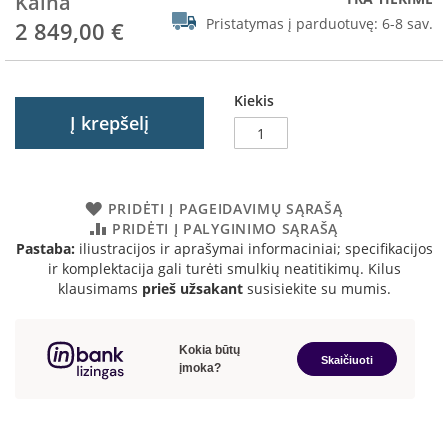
Kaina
R
Pristatymas į parduotuvę:
6-8 sav.
2 849,00 €
o
m
o
t
Kiekis
o
p
Į krepšelį
S
p
a
PRIDĖTI Į PAGEIDAVIMŲ SĄRAŠĄ
r
PRIDĖTI Į PALYGINIMO SĄRAŠĄ
t
Pastaba:
iliustracijos ir aprašymai informaciniai; specifikacijos
h
ir komplektacija gali turėti smulkių neatitikimų. Kilus
e
klausimams
prieš užsakant
susisiekite su mumis.
r
m
I
n
v
i
c
t