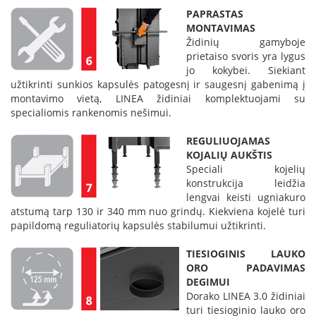
k
PAPRASTAS
a
MONTAVIMAS
m
Židinių gamyboje
p
prietaiso svoris yra lygus
i
jo kokybei. Siekiant
a
užtikrinti sunkios kapsulės patogesnį ir saugesnį gabenimą į
i
montavimo vietą, LINEA židiniai komplektuojami su
o
specialiomis rankenomis nešimui.
r
t
REGULIUOJAMAS
a
KOJALIŲ AUKŠTIS
k
Speciali kojelių
i
a
konstrukcija leidžia
i
lengvai keisti ugniakuro
atstumą tarp 130 ir 340 mm nuo grindų. Kiekviena kojelė turi
Ž
papildomą reguliatorių kapsulės stabilumui užtikrinti.
i
d
TIESIOGINIS LAUKO
i
ORO PADAVIMAS
n
DEGIMUI
i
Dorako LINEA 3.0 židiniai
a
turi tiesioginio lauko oro
i