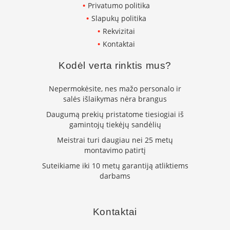
n
Privatumo politika
e
Slapukų politika
l
Rekvizitai
ė
s
Kontaktai
s
u
Kodėl verta rinktis mus?
v
a
n
Nepermokėsite, nes mažo personalo ir
d
salės išlaikymas nėra brangus
e
Daugumą prekių pristatome tiesiogiai iš
n
gamintojų tiekėjų sandėlių
s
k
Meistrai turi daugiau nei 25 metų
o
montavimo patirtį
n
t
Suteikiame iki 10 metų garantiją atliktiems
ū
darbams
r
u
K
Kontaktai
r
o