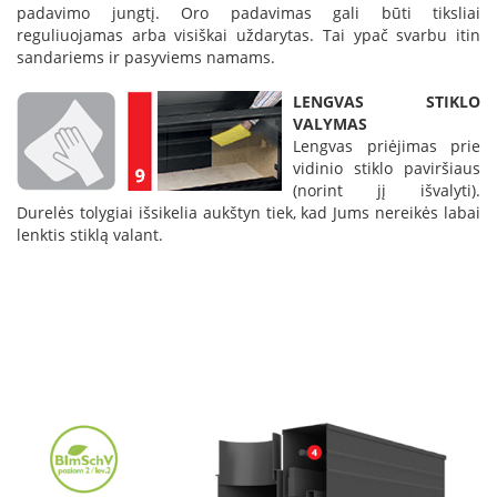
padavimo jungtį. Oro padavimas gali būti tiksliai
s
u
reguliuojamas arba visiškai uždarytas. Tai ypač svarbu itin
v
sandariems ir pasyviems namams.
a
n
LENGVAS STIKLO
d
VALYMAS
e
Lengvas priėjimas prie
n
vidinio stiklo paviršiaus
s
(norint jį išvalyti).
k
Durelės tolygiai išsikelia aukštyn tiek, kad Jums nereikės labai
o
n
lenktis stiklą valant.
t
ū
r
u
Ž
i
d
i
n
i
ų
a