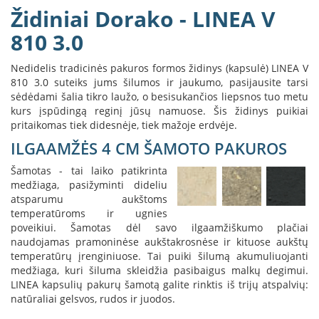
B
Židiniai Dorako - LINEA V
r
o
810 3.0
n
p
Nedidelis tradicinės pakuros formos židinys (kapsulė) LINEA V
i
810 3.0 suteiks jums šilumos ir jaukumo, pasijausite tarsi
sėdėdami šalia tikro laužo, o besisukančios liepsnos tuo metu
H
kurs įspūdingą reginį jūsų namuose. Šis židinys puikiai
e
pritaikomas tiek didesnėje, tiek mažoje erdvėje.
t
a
ILGAAMŽĖS 4 CM ŠAMOTO PAKUROS
E
Šamotas - tai laiko patikrinta
l
medžiaga, pasižyminti dideliu
e
atsparumu aukštoms
k
temperatūroms ir ugnies
t
poveikiui. Šamotas dėl savo ilgaamžiškumo plačiai
r
naudojamas pramoninėse aukštakrosnėse ir kituose aukštų
i
temperatūrų įrenginiuose. Tai puiki šilumą akumuliuojanti
n
medžiaga, kuri šiluma skleidžia pasibaigus malkų degimui.
i
LINEA kapsulių pakurų šamotą galite rinktis iš trijų atspalvių:
a
i
natūraliai gelsvos, rudos ir juodos.
ž