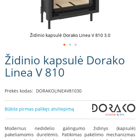
D
o
r
a
k
Židinio kapsulė Dorako Linea V 810 3.0
o
L
Eiti
i
Židinio kapsulė Dorako
į
n
e
galerijos
Linea V 810
a
paradžią
D
e
Prekės kodas:
DORAKOLINEAV81030
f
r
o
Būkite pirmas palikęs atsiliepimą
H
o
m
Modernus nedidelio galingumo židinys (kapsulė)
e
pakeliamomis durelėmis. Patikimas pakėlimo mechanizmas