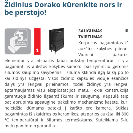
i
Židinius Dorako kūrenkite nors ir
d
be perstojo!
i
n
i
a
SAUGUMAS IR
i
TVIRTUMAS
Korpusas pagamintas iš
O
aukštos kokybės plieno.
r
Vidiniai pakuros
t
elementai yra atsparūs labai aukštai temperatūrai ir yra
a
pagaminti iš aukštos kokybės šamoto, pasižyminčiu geromis
k
i
šilumos kaupimo savybėmis - šiluma sklinda ilgą laiką po to
a
kai židinys užgęsta. Visos židinio kapsulės viduje esančios
i
dalys yra lengvai prieinamos, todėl židinys yra lengvai
i
aptarnaujamas visu eksploatacijos metu. Tokia konstrukcija
r
garantuoja židinio ilgaamžiškumą ir saugumą. Kapsulė taip
į
pat aprūpinta apsaugine pakėlimo mechanizmo kasete, kuri
r
neleidžia dūmams patekti į karšto oro kamerą. Stiklas
a
pagamintas iš skaidriosios keramikos, atsparios aukštai iki 800
n
°C temperatūrai ir šilumos termošokams. Suteikiama 5-ių
g
a
metų gamintojo garantija.