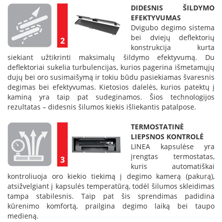
K
DIDESNIS ŠILDYMO
a
EFEKTYVUMAS
r
Dvigubo degimo sistema
š
bei dviejų deflektorių
t
konstrukcija kurta
o
siekiant užtikrinti maksimalų šildymo efektyvumą. Du
o
deflektoriai sukelia turbulencijas, kurios pagerina išmetamųjų
r
dujų bei oro susimaišymą ir tokiu būdu pasiekiamas švaresnis
o
degimas bei efektyvumas. Kietosios dalelės, kurios patektų į
v
kaminą yra taip pat sudeginamos. Šios technologijos
e
rezultatas – didesnis šilumos kiekis išliekantis patalpose.
n
t
TERMOSTATINĖ
i
LIEPSNOS KONTROLĖ
l
LINEA kapsulėse yra
i
įrengtas termostatas,
a
kuris automatiškai
t
kontroliuoja oro kiekio tiekimą į degimo kamerą (pakurą),
o
r
atsižvelgiant į kapsulės temperatūrą, todėl šilumos skleidimas
i
tampa stabilesnis. Taip pat šis sprendimas padidina
a
kūrenimo komfortą, prailgina degimo laiką bei taupo
i
medieną.