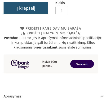
Kiekis
a
Į krepšelį
S
e
g
u
PRIDĖTI Į PAGEIDAVIMŲ SĄRAŠĄ
i
PRIDĖTI Į PALYGINIMO SĄRAŠĄ
n
Pastaba:
iliustracijos ir aprašymai informaciniai; specifikacijos
ir komplektacija gali turėti smulkių neatitikimų. Kilus
W
klausimams
prieš užsakant
susisiekite su mumis.
a
n
d
e
r
s
M
o
r
s
Aprašymas
ø