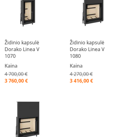
s
p
a
r
u
s
s
t
Židinio kapsulė
Židinio kapsulė
i
Dorako Linea V
Dorako Linea V
k
1070
1080
l
a
Kaina
Kaina
s
4 700,00 €
4 270,00 €
Akcija
Akcija
3 760,00 €
3 416,00 €
S
t
i
k
l
a
s
g
r
i