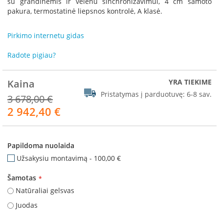
su grandinėmis ir velenu sinchronizavimui, 4 cm šamoto
R
pakura, termostatinė liepsnos kontrolė, A klasė.
o
m
o
Pirkimo internetu gidas
t
o
Radote pigiau?
p
S
Kaina
YRA TIEKIME
p
Pristatymas į parduotuvę:
6-8 sav.
a
3 678,00 €
r
2 942,40 €
Akcija
t
h
e
r
Papildoma nuolaida
m
Užsakysiu montavimą
-
100,00 €
I
Šamotas
n
v
Natūraliai gelsvas
i
Juodas
c
t