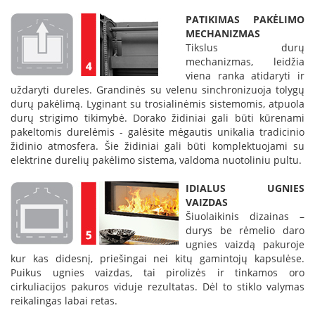
L
PATIKIMAS PAKĖLIMO
a
MECHANIZMAS
n
Tikslus durų
k
mechanizmas, leidžia
s
viena ranka atidaryti ir
t
uždaryti dureles. Grandinės su velenu sinchronizuoja tolygų
ū
durų pakėlimą. Lyginant su trosialinėmis sistemomis, atpuola
s
durų strigimo tikimybė. Dorako židiniai gali būti kūrenami
o
pakeltomis durelėmis - galėsite mėgautis unikalia tradicinio
r
židinio atmosfera. Šie židiniai gali būti komplektuojami su
t
elektrine durelių pakėlimo sistema, valdoma nuotoliniu pultu.
a
k
IDIALUS UGNIES
i
VAIZDAS
a
i
Šiuolaikinis dizainas –
durys be rėmelio daro
S
ugnies vaizdą pakuroje
t
kur kas didesnį, priešingai nei kitų gamintojų kapsulėse.
a
Puikus ugnies vaizdas, tai pirolizės ir tinkamos oro
č
cirkuliacijos pakuros viduje rezultatas. Dėl to stiklo valymas
i
reikalingas labai retas.
a