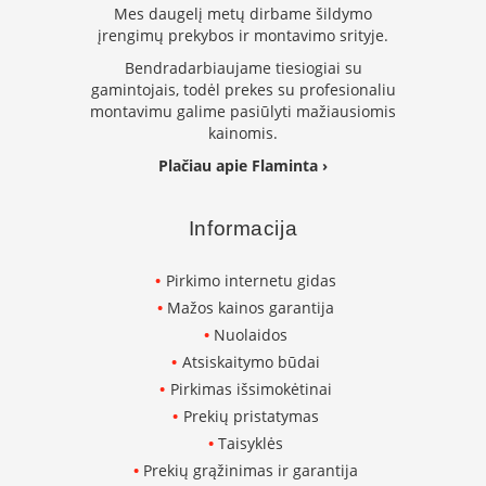
m
Mes daugelį metų dirbame šildymo
s
įrengimų prekybos ir montavimo srityje.
Krosnelės
Bendradarbiaujame tiesiogiai su
gamintojais, todėl prekes su profesionaliu
K
montavimu galime pasiūlyti mažiausiomis
e
kainomis.
t
a
Plačiau apie Flaminta ›
u
s
k
Informacija
r
o
s
Pirkimo internetu gidas
n
Mažos kainos garantija
e
Nuolaidos
l
ė
Atsiskaitymo būdai
s
Pirkimas išsimokėtinai
Prekių pristatymas
K
r
Taisyklės
o
Prekių grąžinimas ir garantija
s