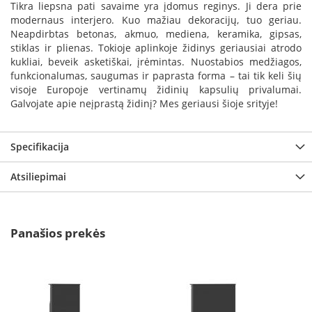
i
Tikra liepsna pati savaime yra įdomus reginys. Ji dera prie
d
modernaus interjero. Kuo mažiau dekoracijų, tuo geriau.
i
Neapdirbtas betonas, akmuo, mediena, keramika, gipsas,
n
stiklas ir plienas. Tokioje aplinkoje židinys geriausiai atrodo
i
kukliai, beveik asketiškai, įrėmintas. Nuostabios medžiagos,
ų
funkcionalumas, saugumas ir paprasta forma – tai tik keli šių
s
visoje Europoje vertinamų židinių kapsulių privalumai.
t
i
Galvojate apie neįprastą židinį? Mes geriausi šioje srityje!
k
l
a
Specifikacija
i
Atsiliepimai
K
a
r
š
Panašios prekės
č
i
u
i
a
t