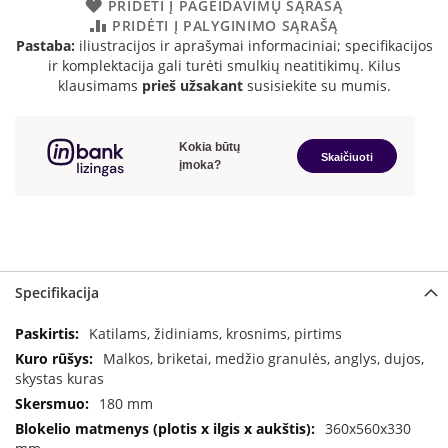
PRIDĖTI Į PAGEIDAVIMŲ SĄRAŠĄ
B
PRIDĖTI Į PALYGINIMO SĄRAŠĄ
r
Pastaba:
iliustracijos ir aprašymai informaciniai; specifikacijos
o
ir komplektacija gali turėti smulkių neatitikimų. Kilus
n
p
klausimams
prieš užsakant
susisiekite su mumis.
i
H
e
t
a
E
l
e
k
Specifikacija
t
r
Specifikacija
Katilams, židiniams, krosnims, pirtims
i
Malkos, briketai, medžio granulės, anglys, dujos,
n
skystas kuras
i
a
180 mm
i
360x560x330
ž