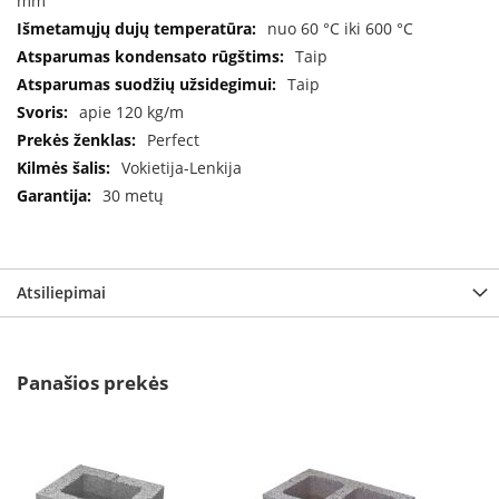
mm
i
d
nuo 60 °C iki 600 °C
i
Taip
n
Taip
i
a
apie 120 kg/m
i
Perfect
Vokietija-Lenkija
O
r
30 metų
t
a
k
i
a
Atsiliepimai
i
i
r
į
Panašios prekės
r
a
n
g
a