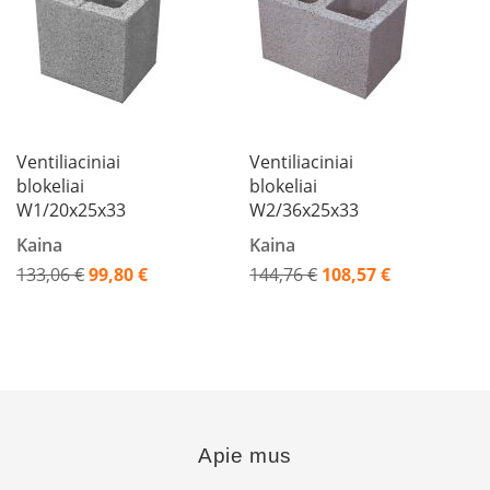
K
a
r
š
t
o
o
Ventiliaciniai
r
Ventiliaciniai
o
blokeliai
blokeliai
v
W1/20x25x33
W2/36x25x33
e
Kaina
n
Kaina
t
133,06 €
99,80 €
144,76 €
108,57 €
i
Akcija
Akcija
l
i
a
t
o
r
i
a
Apie mus
i