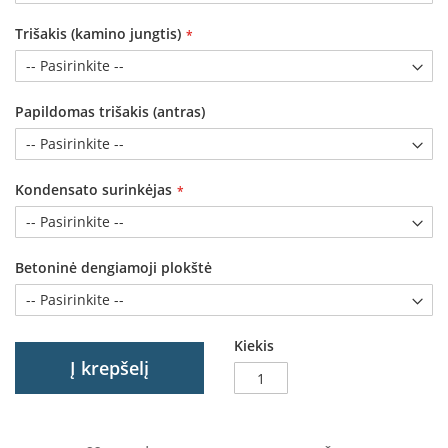
a
Trišakis (kamino jungtis)
S
e
g
Papildomas trišakis (antras)
u
i
n
Kondensato surinkėjas
W
a
n
d
e
Betoninė dengiamoji plokštė
r
s
M
Kiekis
o
Į krepšelį
r
s
ø