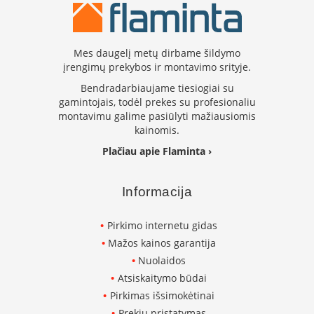
L
a
n
Mes daugelį metų dirbame šildymo
k
įrengimų prekybos ir montavimo srityje.
s
t
Bendradarbiaujame tiesiogiai su
ū
gamintojais, todėl prekes su profesionaliu
s
montavimu galime pasiūlyti mažiausiomis
o
kainomis.
r
t
Plačiau apie Flaminta ›
a
k
i
Informacija
a
i
Pirkimo internetu gidas
S
Mažos kainos garantija
t
Nuolaidos
a
Atsiskaitymo būdai
č
Pirkimas išsimokėtinai
i
a
Prekių pristatymas