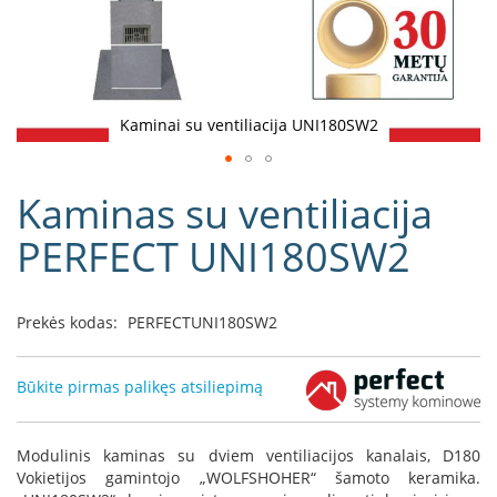
D
o
r
a
k
Kaminai su ventiliacija UNI180SW2
o
L
Eiti
i
Kaminas su ventiliacija
į
n
e
galerijos
PERFECT UNI180SW2
a
paradžią
D
e
Prekės kodas:
PERFECTUNI180SW2
f
r
o
Būkite pirmas palikęs atsiliepimą
H
o
m
Modulinis kaminas su dviem ventiliacijos kanalais, D180
e
Vokietijos gamintojo „WOLFSHOHER“ šamoto keramika.