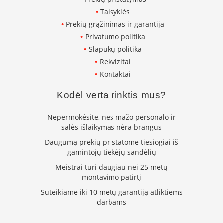
k
Taisyklės
a
Prekių grąžinimas ir garantija
m
p
Privatumo politika
i
Slapukų politika
a
Rekvizitai
i
o
Kontaktai
r
t
Kodėl verta rinktis mus?
a
k
Nepermokėsite, nes mažo personalo ir
i
salės išlaikymas nėra brangus
a
i
Daugumą prekių pristatome tiesiogiai iš
gamintojų tiekėjų sandėlių
Ž
i
Meistrai turi daugiau nei 25 metų
d
montavimo patirtį
i
Suteikiame iki 10 metų garantiją atliktiems
n
darbams
i
a
i