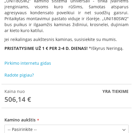
„UNI180SW2“ kamino sistema universali - tinka įvairiems
R
įrenginiams, visoms kuro rūšims, šamotas atsparus
o
agresyvaus kondensato poveikiui ir net suodžių gaisrui.
m
Pritaikytas montavimui pastato viduje ir išorėje. „UNI180SW2“
o
bus puikus ir ilgaamžis kaminas židiniui, krosnelei, dujiniam
t
o
ar kieto kuro katilui.
p
Jei reikalingas aukštesnis kaminas, susisiekite su mumis.
S
PRISTATYSIME UŽ 1 € PER 2-4 D. DIENAS!
*Iškyrus Neringą.
p
a
Pirkimo internetu gidas
r
t
Radote pigiau?
h
e
r
Kaina nuo
YRA TIEKIME
m
506,14 €
I
n
v
Kamino aukštis
i
c
t