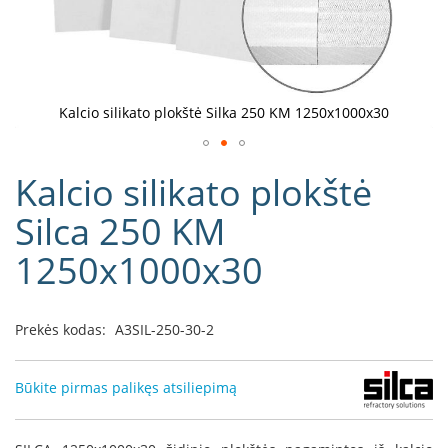
D
o
r
a
k
Kalcio silikato plokštė Silka 250 KM 1250x1000x30
o
L
Eiti
i
Kalcio silikato plokštė
į
n
e
galerijos
Silca 250 KM
a
paradžią
1250x1000x30
D
e
f
r
Prekės kodas:
A3SIL-250-30-2
o
H
o
Būkite pirmas palikęs atsiliepimą
m
e