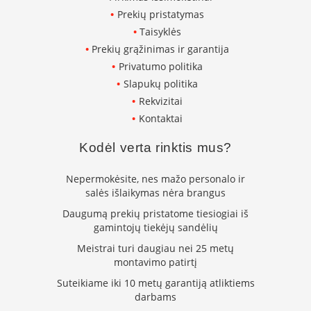
s
Prekių pristatymas
u
Taisyklės
v
a
Prekių grąžinimas ir garantija
n
Privatumo politika
d
e
Slapukų politika
n
Rekvizitai
s
Kontaktai
k
o
n
Kodėl verta rinktis mus?
t
ū
Nepermokėsite, nes mažo personalo ir
r
salės išlaikymas nėra brangus
u
Daugumą prekių pristatome tiesiogiai iš
Ž
gamintojų tiekėjų sandėlių
i
d
Meistrai turi daugiau nei 25 metų
i
montavimo patirtį
n
Suteikiame iki 10 metų garantiją atliktiems
i
darbams
ų
a