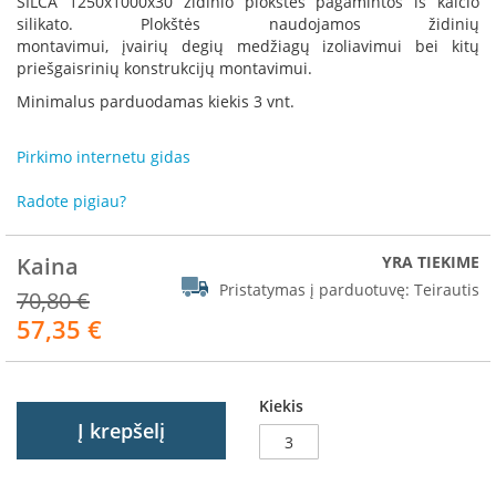
SILCA 1250x1000x30 židinio plokštės pagamintos iš kalcio
R
silikato. Plokštės naudojamos židinių
o
montavimui, įvairių degių medžiagų izoliavimui bei kitų
m
priešgaisrinių konstrukcijų montavimui.
o
t
Minimalus parduodamas kiekis 3 vnt.
o
p
Pirkimo internetu gidas
S
p
Radote pigiau?
a
r
t
Kaina
YRA TIEKIME
h
Pristatymas į parduotuvę:
Teirautis
70,80 €
e
57,35 €
r
Akcija
m
I
Kiekis
n
Į krepšelį
v
i
c
t