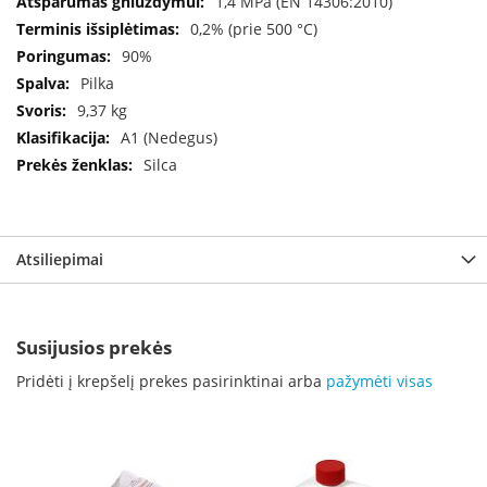
1,4 MPa (EN 14306:2010)
B
0,2% (prie 500 °C)
r
o
90%
n
Pilka
p
9,37 kg
i
A1 (Nedegus)
H
Silca
e
t
a
E
Atsiliepimai
l
e
k
t
Susijusios prekės
r
i
Pridėti į krepšelį prekes pasirinktinai arba
pažymėti visas
n
i
a
i
ž