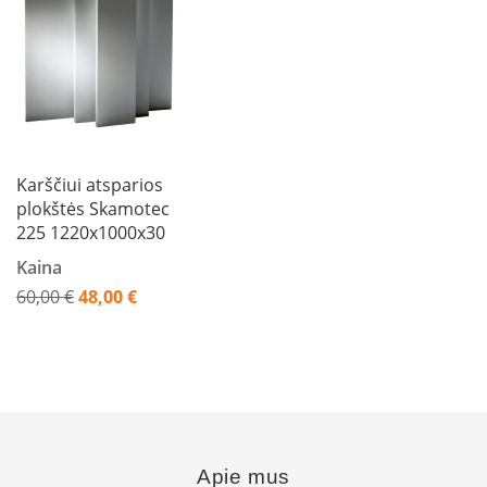
L
a
n
k
s
t
ū
s
Karščiui atsparios
o
plokštės Skamotec
r
225 1220x1000x30
t
a
Kaina
k
i
60,00 €
48,00 €
a
Akcija
i
S
t
a
č
i
Apie mus
a