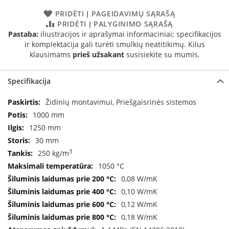
a
PRIDĖTI Į PAGEIDAVIMŲ SĄRAŠĄ
PRIDĖTI Į PALYGINIMO SĄRAŠĄ
S
Pastaba:
iliustracijos ir aprašymai informaciniai; specifikacijos
e
ir komplektacija gali turėti smulkių neatitikimų. Kilus
g
klausimams
prieš užsakant
susisiekite su mumis.
u
i
n
Specifikacija
W
Specifikacija
Židinių montavimui, Priešgaisrinės sistemos
a
1000 mm
n
d
1250 mm
e
30 mm
r
3
250 kg/m
s
1050 °C
M
0,08 W/mK
o
0,10 W/mK
r
s
0,12 W/mK
ø
0,18 W/mK