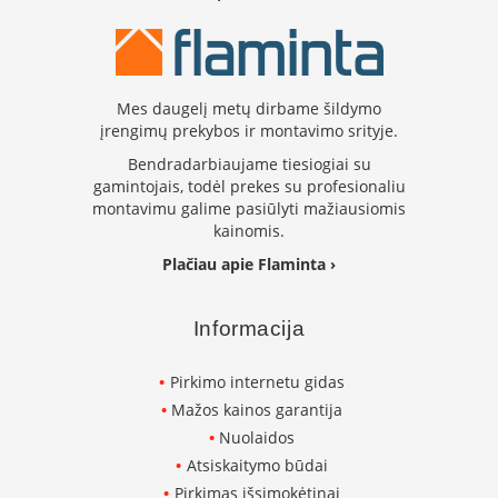
k
a
m
p
i
Mes daugelį metų dirbame šildymo
a
įrengimų prekybos ir montavimo srityje.
i
o
Bendradarbiaujame tiesiogiai su
r
gamintojais, todėl prekes su profesionaliu
t
montavimu galime pasiūlyti mažiausiomis
a
kainomis.
k
Plačiau apie Flaminta ›
i
a
i
Informacija
Ž
i
Pirkimo internetu gidas
d
Mažos kainos garantija
i
n
Nuolaidos
i
Atsiskaitymo būdai
a
i
Pirkimas išsimokėtinai