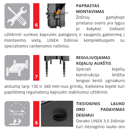
k
PAPRASTAS
a
MONTAVIMAS
m
Židinių gamyboje
p
prietaiso svoris yra lygus
i
jo kokybei. Siekiant
a
užtikrinti sunkios kapsulės patogesnį ir saugesnį gabenimą į
i
montavimo vietą, LINEA židiniai komplektuojami su
o
specialiomis rankenomis nešimui.
r
t
REGULIUOJAMAS
a
KOJALIŲ AUKŠTIS
k
Speciali kojelių
i
a
konstrukcija leidžia
i
lengvai keisti ugniakuro
atstumą tarp 130 ir 340 mm nuo grindų. Kiekviena kojelė turi
Ž
papildomą reguliatorių kapsulės stabilumui užtikrinti.
i
d
TIESIOGINIS LAUKO
i
ORO PADAVIMAS
n
DEGIMUI
i
Dorako LINEA 3.0 židiniai
a
turi tiesioginio lauko oro
i