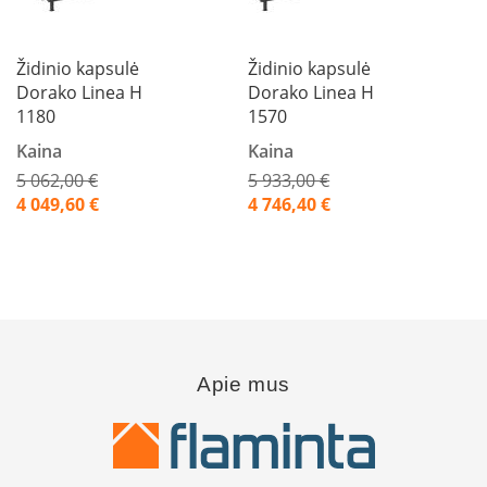
n
d
i
Židinio kapsulė
Židinio kapsulė
m
Dorako Linea H
Dorako Linea H
s
1180
1570
D
Kaina
Kaina
ū
m
5 062,00 €
5 933,00 €
t
Akcija
Akcija
4 049,60 €
4 746,40 €
r
a
u
k
i
a
i
ž
i
Apie mus
d
i
n
i
a