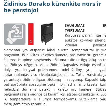
i
Židinius Dorako kūrenkite nors ir
d
be perstojo!
i
n
i
a
SAUGUMAS IR
i
TVIRTUMAS
Korpusas pagamintas iš
O
aukštos kokybės plieno.
r
Vidiniai pakuros
t
elementai yra atsparūs labai aukštai temperatūrai ir yra
a
pagaminti iš aukštos kokybės šamoto, pasižyminčiu geromis
k
i
šilumos kaupimo savybėmis - šiluma sklinda ilgą laiką po to
a
kai židinys užgęsta. Visos židinio kapsulės viduje esančios
i
dalys yra lengvai prieinamos, todėl židinys yra lengvai
i
aptarnaujamas visu eksploatacijos metu. Tokia konstrukcija
r
garantuoja židinio ilgaamžiškumą ir saugumą. Kapsulė taip
į
pat aprūpinta apsaugine pakėlimo mechanizmo kasete, kuri
r
neleidžia dūmams patekti į karšto oro kamerą. Stiklas
a
pagamintas iš skaidriosios keramikos, atsparios aukštai iki 800
n
°C temperatūrai ir šilumos termošokams. Suteikiama 5-ių
g
a
metų gamintojo garantija.