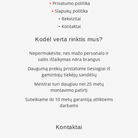
n
Privatumo politika
e
Slapukų politika
l
Rekvizitai
ė
s
Kontaktai
s
u
Kodėl verta rinktis mus?
v
a
n
Nepermokėsite, nes mažo personalo ir
d
salės išlaikymas nėra brangus
e
Daugumą prekių pristatome tiesiogiai iš
n
gamintojų tiekėjų sandėlių
s
k
Meistrai turi daugiau nei 25 metų
o
montavimo patirtį
n
t
Suteikiame iki 10 metų garantiją atliktiems
ū
darbams
r
u
K
Kontaktai
r
o