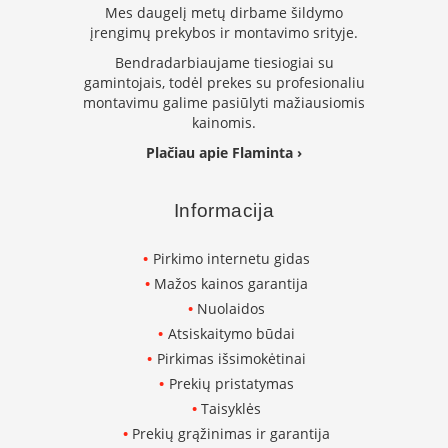
m
Mes daugelį metų dirbame šildymo
s
įrengimų prekybos ir montavimo srityje.
Krosnelės
Bendradarbiaujame tiesiogiai su
gamintojais, todėl prekes su profesionaliu
K
montavimu galime pasiūlyti mažiausiomis
e
kainomis.
t
a
Plačiau apie Flaminta ›
u
s
k
Informacija
r
o
s
Pirkimo internetu gidas
n
Mažos kainos garantija
e
Nuolaidos
l
ė
Atsiskaitymo būdai
s
Pirkimas išsimokėtinai
Prekių pristatymas
K
r
Taisyklės
o
Prekių grąžinimas ir garantija
s