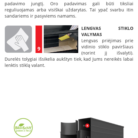
padavimo jungtį. Oro padavimas gali būti tiksliai
s
u
reguliuojamas arba visiškai uždarytas. Tai ypač svarbu itin
v
sandariems ir pasyviems namams.
a
n
LENGVAS STIKLO
d
VALYMAS
e
Lengvas priėjimas prie
n
vidinio stiklo paviršiaus
s
(norint jį išvalyti).
k
Durelės tolygiai išsikelia aukštyn tiek, kad Jums nereikės labai
o
n
lenktis stiklą valant.
t
ū
r
u
Ž
i
d
i
n
i
ų
a