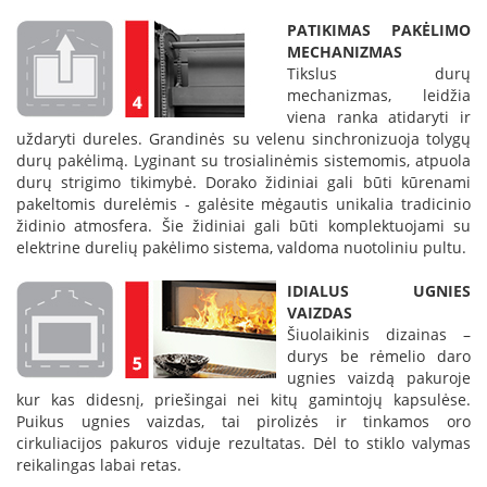
L
PATIKIMAS PAKĖLIMO
a
MECHANIZMAS
n
Tikslus durų
k
mechanizmas, leidžia
s
viena ranka atidaryti ir
t
uždaryti dureles. Grandinės su velenu sinchronizuoja tolygų
ū
durų pakėlimą. Lyginant su trosialinėmis sistemomis, atpuola
s
durų strigimo tikimybė. Dorako židiniai gali būti kūrenami
o
pakeltomis durelėmis - galėsite mėgautis unikalia tradicinio
r
židinio atmosfera. Šie židiniai gali būti komplektuojami su
t
elektrine durelių pakėlimo sistema, valdoma nuotoliniu pultu.
a
k
IDIALUS UGNIES
i
VAIZDAS
a
i
Šiuolaikinis dizainas –
durys be rėmelio daro
S
ugnies vaizdą pakuroje
t
kur kas didesnį, priešingai nei kitų gamintojų kapsulėse.
a
Puikus ugnies vaizdas, tai pirolizės ir tinkamos oro
č
cirkuliacijos pakuros viduje rezultatas. Dėl to stiklo valymas
i
reikalingas labai retas.
a