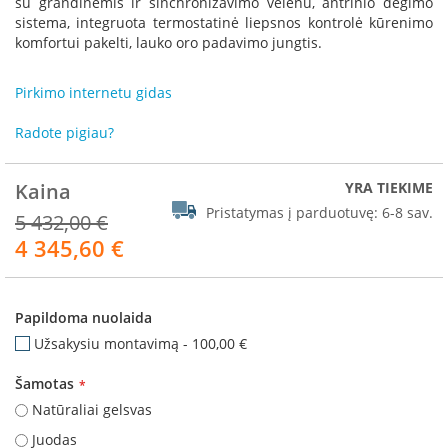
su grandinėmis ir sinchronizavimo velenu, antrinio degimo
R
sistema, integruota termostatinė liepsnos kontrolė kūrenimo
o
komfortui pakelti, lauko oro padavimo jungtis.
m
o
t
Pirkimo internetu gidas
o
p
Radote pigiau?
S
p
Kaina
YRA TIEKIME
a
Pristatymas į parduotuvę:
6-8 sav.
r
5 432,00 €
t
4 345,60 €
Akcija
h
e
r
m
Papildoma nuolaida
Užsakysiu montavimą
-
100,00 €
I
n
Šamotas
v
i
Natūraliai gelsvas
c
Juodas
t