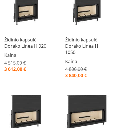
s
p
a
r
u
s
s
t
Židinio kapsulė
Židinio kapsulė
i
Dorako Linea H 920
Dorako Linea H
k
1050
l
Kaina
a
Kaina
4 515,00 €
s
Akcija
3 612,00 €
4 800,00 €
Akcija
3 840,00 €
S
t
i
k
l
a
s
g
r
i