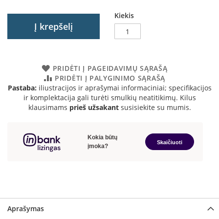
a
Kiekis
Į krepšelį
S
e
g
u
i
PRIDĖTI Į PAGEIDAVIMŲ SĄRAŠĄ
n
PRIDĖTI Į PALYGINIMO SĄRAŠĄ
Pastaba:
iliustracijos ir aprašymai informaciniai; specifikacijos
W
ir komplektacija gali turėti smulkių neatitikimų. Kilus
a
klausimams
prieš užsakant
susisiekite su mumis.
n
d
e
r
s
M
o
r
s
ø
Aprašymas