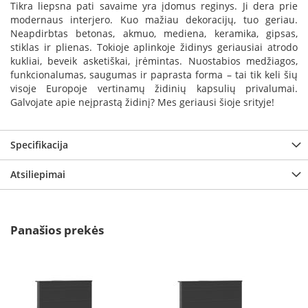
i
Tikra liepsna pati savaime yra įdomus reginys. Ji dera prie
d
modernaus interjero. Kuo mažiau dekoracijų, tuo geriau.
i
Neapdirbtas betonas, akmuo, mediena, keramika, gipsas,
n
stiklas ir plienas. Tokioje aplinkoje židinys geriausiai atrodo
i
kukliai, beveik asketiškai, įrėmintas. Nuostabios medžiagos,
ų
funkcionalumas, saugumas ir paprasta forma – tai tik keli šių
s
visoje Europoje vertinamų židinių kapsulių privalumai.
t
i
Galvojate apie neįprastą židinį? Mes geriausi šioje srityje!
k
l
a
Specifikacija
i
Atsiliepimai
K
a
r
š
Panašios prekės
č
i
u
i
a
t