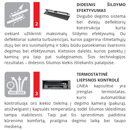
K
DIDESNIS ŠILDYMO
a
EFEKTYVUMAS
r
Dvigubo degimo sistema
š
bei dviejų deflektorių
t
konstrukcija kurta
o
siekiant užtikrinti maksimalų šildymo efektyvumą. Du
o
deflektoriai sukelia turbulencijas, kurios pagerina išmetamųjų
r
dujų bei oro susimaišymą ir tokiu būdu pasiekiamas švaresnis
o
degimas bei efektyvumas. Kietosios dalelės, kurios patektų į
v
kaminą yra taip pat sudeginamos. Šios technologijos
e
rezultatas – didesnis šilumos kiekis išliekantis patalpose.
n
t
TERMOSTATINĖ
i
LIEPSNOS KONTROLĖ
l
LINEA kapsulėse yra
i
įrengtas termostatas,
a
kuris automatiškai
t
kontroliuoja oro kiekio tiekimą į degimo kamerą (pakurą),
o
r
atsižvelgiant į kapsulės temperatūrą, todėl šilumos skleidimas
i
tampa stabilesnis. Taip pat šis sprendimas padidina
a
kūrenimo komfortą, prailgina degimo laiką bei taupo
i
medieną.