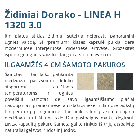
B
r
Židiniai Dorako - LINEA H
o
n
1320 3.0
p
i
Itin platus stiklas židiniui suteikia neįprastą panoraminį
ugnies vaizdą. Ši "premium" klasės kapsulė puikiai dera
H
moderniuose interjeruose, didesnėse erdvėse. Grožėkitės
e
įspūdingu ugnies vaizdu - tai gali atstoti televizorių.
t
a
ILGAAMŽĖS 4 CM ŠAMOTO PAKUROS
E
Šamotas - tai laiko patikrinta
l
medžiaga, pasižyminti dideliu
e
atsparumu aukštoms
k
temperatūroms ir ugnies
t
poveikiui. Šamotas dėl savo ilgaamžiškumo plačiai
r
naudojamas pramoninėse aukštakrosnėse ir kituose aukštų
i
temperatūrų įrenginiuose. Tai puiki šilumą akumuliuojanti
n
medžiaga, kuri šiluma skleidžia pasibaigus malkų degimui.
i
LINEA kapsulių pakurų šamotą galite rinktis iš trijų atspalvių:
a
i
natūraliai gelsvos, rudos ir juodos.
ž