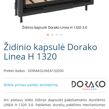
D
o
r
a
k
Židinio kapsulė Dorako Linea H 1320 3.0
o
L
Eiti
i
Židinio kapsulė Dorako
į
n
e
galerijos
Linea H 1320
a
paradžią
D
e
Prekės kodas:
DORAKOLINEA132030
f
r
o
Būkite pirmas palikęs atsiliepimą
H
o
m
Itin plataus stiklo židinys (kapsulė) pakeliamomis durelėmis
e
LINEA H 1320 3.0. Patikimas durelių pakėlimo mechanizmas