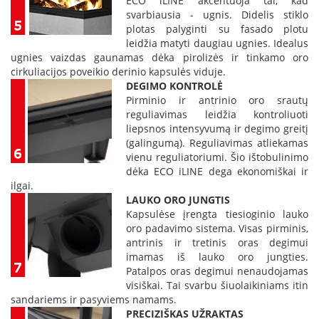
ECO iLINE akcentuoja tai, kad
s
p
svarbiausia - ugnis. Didelis stiklo
a
plotas palyginti su fasado plotu
r
leidžia matyti daugiau ugnies. Idealus
u
ugnies vaizdas gaunamas dėka pirolizės ir tinkamo oro
s
cirkuliacijos poveikio derinio kapsulės viduje.
s
DEGIMO KONTROLĖ
t
Pirminio ir antrinio oro srautų
i
reguliavimas leidžia kontroliuoti
k
liepsnos intensyvumą ir degimo greitį
l
(galingumą). Reguliavimas atliekamas
a
vienu reguliatoriumi. Šio ištobulinimo
s
dėka ECO iLINE dega ekonomiškai ir
ilgai.
S
LAUKO ORO JUNGTIS
t
Kapsulėse įrengta tiesioginio lauko
i
oro padavimo sistema. Visas pirminis,
k
antrinis ir tretinis oras degimui
l
imamas iš lauko oro jungties.
a
Patalpos oras degimui nenaudojamas
s
visiškai. Tai svarbu šiuolaikiniams itin
g
r
sandariems ir pasyviems namams.
i
PRECIZIŠKAS UŽRAKTAS