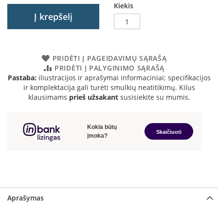
Kiekis
a
Į krepšelį
S
e
g
u
PRIDĖTI Į PAGEIDAVIMŲ SĄRAŠĄ
i
PRIDĖTI Į PALYGINIMO SĄRAŠĄ
n
Pastaba:
iliustracijos ir aprašymai informaciniai; specifikacijos
ir komplektacija gali turėti smulkių neatitikimų. Kilus
W
klausimams
prieš užsakant
susisiekite su mumis.
a
n
d
e
r
s
M
o
r
s
Aprašymas
ø