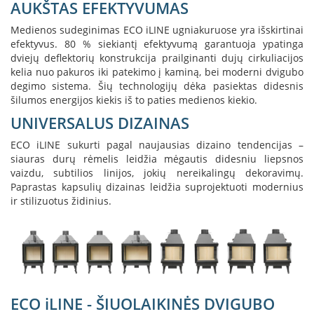
AUKŠTAS EFEKTYVUMAS
K
a
Medienos sudeginimas ECO iLINE ugniakuruose yra išskirtinai
r
efektyvus. 80 % siekiantį efektyvumą garantuoja ypatinga
š
dviejų deflektorių konstrukcija prailginanti dujų cirkuliacijos
t
kelia nuo pakuros iki patekimo į kaminą, bei moderni dvigubo
o
degimo sistema. Šių technologijų dėka pasiektas didesnis
o
šilumos energijos kiekis iš to paties medienos kiekio.
r
o
UNIVERSALUS DIZAINAS
v
e
ECO iLINE sukurti pagal naujausias dizaino tendencijas –
n
siauras durų rėmelis leidžia mėgautis didesniu liepsnos
t
vaizdu, subtilios linijos, jokių nereikalingų dekoravimų.
i
Paprastas kapsulių dizainas leidžia suprojektuoti modernius
l
ir stilizuotus židinius.
i
a
t
o
r
i
a
ECO iLINE - ŠIUOLAIKINĖS DVIGUBO
i