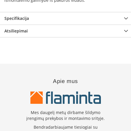
m
išmontavimo galimybė iš pakuros vidaus.
s
Krosnelės
Specifikacija
K
Atsiliepimai
e
t
a
u
s
k
r
o
s
n
Apie mus
e
l
ė
s
Mes daugelį metų dirbame šildymo
K
r
įrengimų prekybos ir montavimo srityje.
o
Bendradarbiaujame tiesiogiai su
s