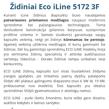
B
Židiniai Eco iLine 5172 3F
r
o
Kuriant iLine židinius (kapsulės) buvo naudojamos
n
patvariausios prieinamos medžiagos
, naujausi modernūs
p
sprendimai bei pažangiausios technologijos. Tvirta
i
dvisluoksnė konstrukcija (plieninis korpusas sustiprintas
profiline sistema ir šamoto sluoksnis) garantuoja saugų
H
kapsulės veikimą, netgi jei židinys
e
kūrenamas be perstojo
.
t
Ilgametį veikimą užtikrina medžiagos iš kurių gaminami šie
a
židiniai. Dėl šių gamintojo sprendimų ECO iLINE modelių linija
yra vertinama židinių specialistų ir atitinka aukščiausius
E
vartotojų lūkesčius - Dorako židiniai tampa unikaliais tarp
l
konkurentų.
e
k
ECO iLINE židinių kapsulės turi visas šiuolaikines šildymo
t
įrangos ypatybes. Jos tinkamos įvairių dydžių patalpoms
r
šildyti dėl plataus galingumo diapazono (nuo 6 kW iki 19 kW,
i
priklausomai nuo modelio). Šios kapsulės yra idealus
n
sprendimas šildyti gyvenamuosius ir atostogų namus.
i
a
ECO iLINE - puiki išeitis žmonėms, kurie ieško gero dizaino,
i
aukštos kokybės ir kainos santykio.
ž