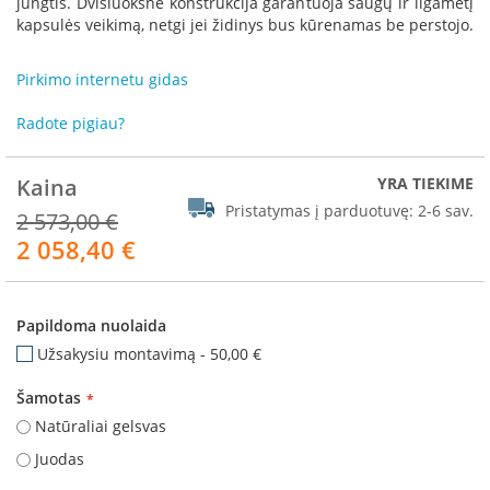
jungtis. Dvisluoksnė konstrukcija garantuoja saugų ir ilgametį
R
kapsulės veikimą, netgi jei židinys bus kūrenamas be perstojo.
o
m
o
Pirkimo internetu gidas
t
o
Radote pigiau?
p
S
Kaina
YRA TIEKIME
p
Pristatymas į parduotuvę:
2-6 sav.
a
2 573,00 €
r
2 058,40 €
Akcija
t
h
e
r
Papildoma nuolaida
m
Užsakysiu montavimą
-
50,00 €
I
Šamotas
n
v
Natūraliai gelsvas
i
Juodas
c
t