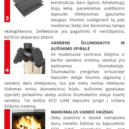
i
konstrukcija daro ilgesnį išmetamųjų
d
dujų kelią, pasiekiamas aukštesnis
i
kapsulės efektyvumas (gaunama
n
daugiau šilumos sudeginant tą patį
i
medienos kiekį), bei kūrenimas tampa
ų
ekologiškesnis. Deflektoriai yra pagaminti iš nerūdijančio,
s
karščiui atsparaus plieno.
t
i
VANDENS ŠILUMOKAITIS IR
k
AUŠINIMO SPIRALĖ
l
EX modeliuose centrinio šildymo ir
a
karšto vandens sistemų vanduo yra
i
kaitinamas šilumokaityje.
Šilumokaičio įrengimas viršutinėje
K
kapsulės dalyje šilumos atgavimą į
a
vandenį daro efektyvesnį, tuo pat metu namas efektyviai
r
šildomas oriniu (konvekciniu) būdu. Aušinimo gyvatukas
š
(spiralė) perkaitimo atveju aušina šilumokaičio viduje esantį
č
vandenį. Tai leidžia ECO iLINE kapsules jungti į uždarą
i
šildymo sistemą.
u
MAKSIMALUS UGNIES VAIZDAS
i
Dėka estetinio ir beveik nematomo
a
durų rėmelio židiniai su kapsulėmis
t