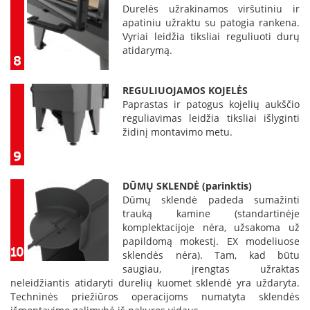
n
Durelės užrakinamos viršutiniu ir
d
apatiniu užraktu su patogia rankena.
i
Vyriai leidžia tiksliai reguliuoti durų
m
atidarymą.
s
D
REGULIUOJAMOS KOJELĖS
ū
Paprastas ir patogus kojelių aukščio
m
reguliavimas leidžia tiksliai išlyginti
t
židinį montavimo metu.
r
a
u
k
i
DŪMŲ SKLENDĖ (parinktis)
a
Dūmų sklendė padeda sumažinti
i
trauką kamine (standartinėje
ž
komplektacijoje nėra, užsakoma už
i
papildomą mokestį. EX modeliuose
d
sklendės nėra). Tam, kad būtu
i
saugiau, įrengtas užraktas
n
neleidžiantis atidaryti durelių kuomet sklendė yra uždaryta.
i
Techninės priežiūros operacijoms numatyta sklendės
a