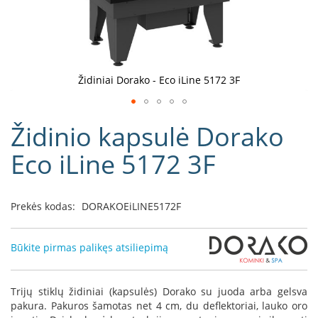
D
o
r
a
k
Židiniai Dorako - Eco iLine 5172 3F
o
L
Eiti
i
Židinio kapsulė Dorako
į
n
e
galerijos
Eco iLine 5172 3F
a
paradžią
D
e
Prekės kodas:
DORAKOEiLINE5172F
f
r
o
Būkite pirmas palikęs atsiliepimą
H
o
m
Trijų stiklų židiniai (kapsulės) Dorako su juoda arba gelsva
e
pakura. Pakuros šamotas net 4 cm, du deflektoriai, lauko oro