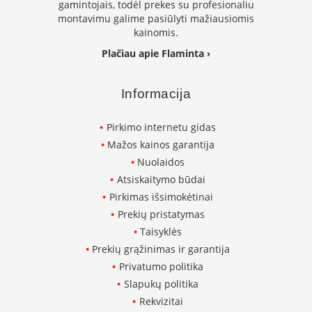
gamintojais, todėl prekes su profesionaliu
n
montavimu galime pasiūlyti mažiausiomis
e
l
kainomis.
ė
Plačiau apie Flaminta ›
s
s
u
Informacija
v
a
n
Pirkimo internetu gidas
d
Mažos kainos garantija
e
n
Nuolaidos
s
Atsiskaitymo būdai
k
o
Pirkimas išsimokėtinai
n
Prekių pristatymas
t
Taisyklės
ū
r
Prekių grąžinimas ir garantija
u
Privatumo politika
Slapukų politika
K
r
Rekvizitai
o