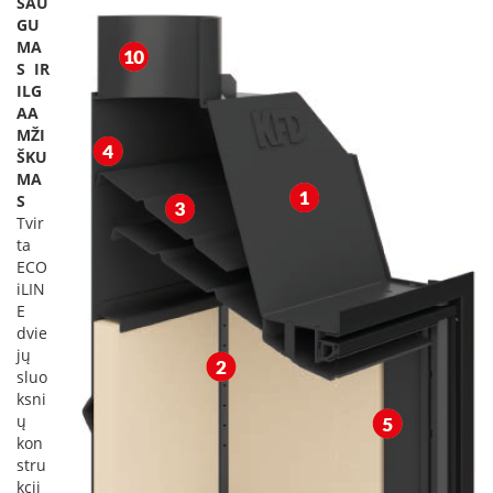
SAU
k
GU
a
MA
m
S IR
p
ILG
i
AA
a
MŽI
i
ŠKU
o
MA
r
S
t
Tvir
a
k
ta
i
ECO
a
iLIN
i
E
dvie
Ž
jų
i
sluo
d
ksni
i
ų
n
kon
i
stru
a
kcij
i