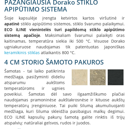
PAŽANGIAUSIA Dorako STIKLO
i
d
APIPŪTIMO SISTEMA
i
n
Šioje kapsulėje įrengta ketvirtos kartos viršutinė ir
i
apatinė
stiklo apipūtimo sistemos, stiklo švarumo palaikymui.
a
ECO iLINE vienintelės turi papildomą stiklo apipūtimo
i
sistemą apačioje
. Maksimaliam švarumui palaikyti oras
kaitinamas, temperatūra siekia iki 500 °C. Visuose Dorako
O
ugniakuruose naudojamas tik patentuotas Japoniškas
r
keramikinis stiklas
atlaikantis 800 °C.
t
a
4 CM STORIO ŠAMOTO PAKUROS
k
i
Šamotas - tai laiko patikrinta
a
medžiaga, pasižyminti dideliu
i
atsparumu aukštoms
i
temperatūroms ir ugnies
r
poveikiui. Šamotas dėl savo ilgaamžiškumo plačiai
į
naudojamas pramoninėse aukštakrosnėse ir kituose aukštų
r
temperatūrų įrenginiuose. Tai puiki šilumą akumuliuojanti
a
n
medžiaga, kuri šiluma skleidžia pasibaigus malkų degimui.
g
ECO iLINE kapsulių pakurų šamotą galite rinktis iš trijų
a
atspalvių: natūraliai gelsvos, rudos ir juodos.