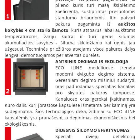
p
plieno, kuris turi mažą išsiplėtimo
d
koeficientą, sustiprintas presuotomis
a
standumo briaunomis. Itin patvari
i
pakura pagaminta iš
aukštos
l
kokybės 4 cm storio šamoto
, kuris atsparus labai aukštoms
a
temperatūroms, žarijų kaitrai ir turi geras šilumos
akumuliacijos savybes - šiluma skleidžiama kai ugnis jau
Ž
užgesusi. Techninės priežiūros atvejams visos pakuros dalys
i
lengvai demontuojamos per atvertas dureles.
d
ANTRINIS DEGIMAS IR EKOLOGIJA
i
n
ECO iLINE modeliuose įrengta
i
moderni dvigubo degimo sistema.
o
Geresniam degimo mišiniui sudaryti,
g
oras paduodamas specialias kanalais
r
pro skylutes pakuros kampuose.
o
Kanaluose oras gerokai įkaitinamas.
t
Kuro dalis, kuri įprastose kapsulėse išmetama per kaminą yra
e
sudegimama. Šios technologijos dėka, židiniai su ECO iLINE
l
kapsulėmis yra pranašesni, o deginimas ekonomiškesnis bei
ė
s
ekologiškesnis.
DIDESNIS ŠILDYMO EFEKTYVUMAS
Ž
Speciali dviejų deflektorių