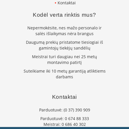
Kontaktai
s
n
e
Kodėl verta rinktis mus?
l
ė
Nepermokėsite, nes mažo personalo ir
s
salės išlaikymas nėra brangus
s
u
Daugumą prekių pristatome tiesiogiai iš
š
gamintojų tiekėjų sandėlių
i
l
Meistrai turi daugiau nei 25 metų
u
montavimo patirtį
m
Suteikiame iki 10 metų garantiją atliktiems
o
k
darbams
a
i
č
Kontaktai
i
u
Parduotuvė:
(0 37) 390 909
K
Parduotuvė:
0 674 88 333
o
k
Meistrai:
0 686 40 302