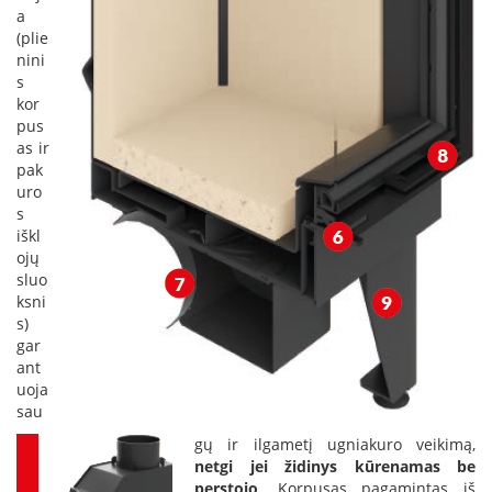
s
a
u
(plie
v
nini
a
s
n
kor
d
pus
e
as ir
n
pak
s
uro
k
o
s
n
iškl
t
ojų
ū
sluo
r
ksni
u
s)
gar
Ž
ant
i
uoja
d
sau
i
n
gų ir ilgametį ugniakuro veikimą,
i
netgi jei židinys kūrenamas be
ų
perstojo
. Korpusas pagamintas iš
a