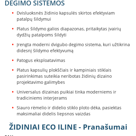
DEGIMO SISTEMOS
L
a
Dvisluoksnės židinio kapsulės skirtos efektyviam
n
patalpų šildymui
k
Platus šildymo galios diapazonas, pritaikytas įvairių
s
dydžių patalpoms šildyti
t
ū
Įrengta moderni dvigubo degimo sistema, kuri užtikrina
s
didesnį šildymo efektyvumą
o
r
Patogus eksploatavimas
t
Platus kapsulių plokščiais ir kampiniais stiklais
a
pasirinkimas suteikia neribotas židinių dizaino
k
i
projektavimo galimybes
a
Universalus dizainas puikiai tinka moderniems ir
i
tradiciniems interjerams
S
Siauro rėmelio ir didelio stiklo ploto dėka, pasiektas
t
maksimaliai didelis liepsnos vaizdas
a
č
ŽIDINIAI ECO ILINE - Pranašumai
i
a