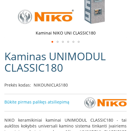
D
o
r
a
k
Kaminai NIKO UNI CLASSIC180
o
L
Eiti
i
Kaminas UNIMODUL
į
n
e
galerijos
CLASSIC180
a
paradžią
D
e
Prekės kodas:
NIKOUNICLAS180
f
r
o
Būkite pirmas palikęs atsiliepimą
H
o
m
NIKO keramikiniai kaminai UNIMODUL CLASSIC180 - tai
e
aukštos kokybės universali kamino sistema tinkanti įvairiems