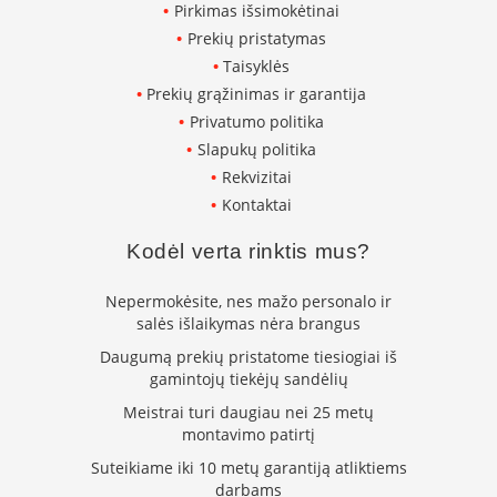
Pirkimas išsimokėtinai
s
u
Prekių pristatymas
v
Taisyklės
a
n
Prekių grąžinimas ir garantija
d
Privatumo politika
e
Slapukų politika
n
s
Rekvizitai
k
Kontaktai
o
n
Kodėl verta rinktis mus?
t
ū
r
Nepermokėsite, nes mažo personalo ir
u
salės išlaikymas nėra brangus
Ž
Daugumą prekių pristatome tiesiogiai iš
i
gamintojų tiekėjų sandėlių
d
Meistrai turi daugiau nei 25 metų
i
montavimo patirtį
n
i
Suteikiame iki 10 metų garantiją atliktiems
ų
darbams
a