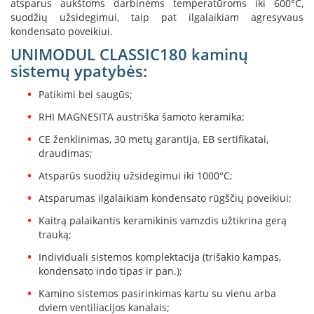
atsparus aukštoms darbinėms temperatūroms iki 600°C,
B
suodžių užsidegimui, taip pat ilgalaikiam agresyvaus
r
kondensato poveikiui.
o
n
UNIMODUL CLASSIC180 kaminų
p
sistemų ypatybės:
i
Patikimi bei saugūs;
H
e
RHI MAGNESITA austriška šamoto keramika;
t
CE ženklinimas, 30 metų garantija, EB sertifikatai,
a
draudimas;
E
Atsparūs suodžių užsidegimui iki 1000°C;
l
e
Atsparumas ilgalaikiam kondensato rūgščių poveikiui;
k
t
Kaitrą palaikantis keramikinis vamzdis užtikrina gerą
r
trauką;
i
n
Individuali sistemos komplektacija (trišakio kampas,
i
kondensato indo tipas ir pan.);
a
i
Kamino sistemos pasirinkimas kartu su vienu arba
ž
dviem ventiliacijos kanalais;