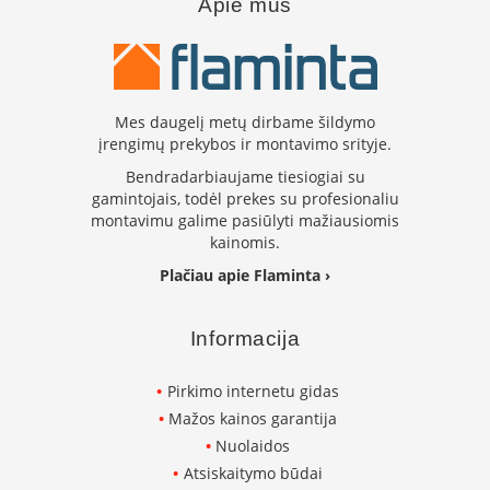
Apie mus
k
a
m
p
i
a
Mes daugelį metų dirbame šildymo
i
įrengimų prekybos ir montavimo srityje.
o
Bendradarbiaujame tiesiogiai su
r
gamintojais, todėl prekes su profesionaliu
t
montavimu galime pasiūlyti mažiausiomis
a
k
kainomis.
i
Plačiau apie Flaminta ›
a
i
Informacija
Ž
i
d
Pirkimo internetu gidas
i
Mažos kainos garantija
n
i
Nuolaidos
a
Atsiskaitymo būdai
i