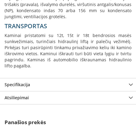
K
trišakis (pravala), išvalymo durelės, viršutinis antgalis/konusas
a
(NP), kondensato indas 70 arba 156 mm su kondensato
r
jungtimi, ventiliacijos grotelės.
š
TRANSPORTAS
t
o
Kaminai pristatomi su 12t, 15t ir 18t bendrosios masės
o
sunkvežimiais, turinčiais hidraulinį liftą ir palečių vežimėlį.
r
Pirkėjas turi pasirūpinti tinkamu privažiavimo keliu iki kamino
o
iškrovimo vietos. Kaminui iškrauti turi būti vieta lygiu ir tvirtu
v
pagrindu. Kaminas iš automobilio iškraunamas hidraulinio
e
lifto pagalba.
n
t
i
Specifikacija
l
i
a
Atsiliepimai
t
o
r
i
Panašios prekės
a
i