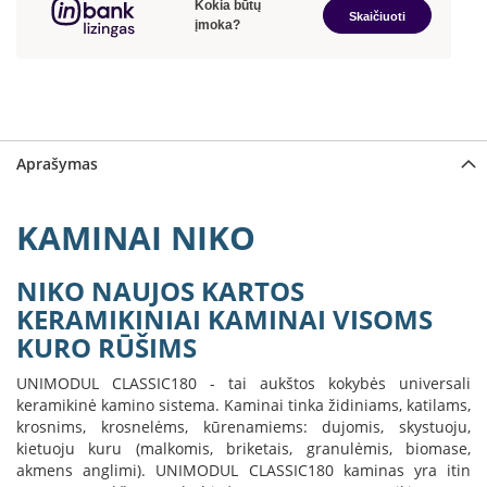
a
S
e
g
u
i
Aprašymas
n
W
KAMINAI NIKO
a
n
d
NIKO NAUJOS KARTOS
e
r
KERAMIKINIAI KAMINAI VISOMS
s
KURO RŪŠIMS
M
UNIMODUL CLASSIC180 - tai aukštos kokybės universali
o
keramikinė kamino sistema. Kaminai tinka židiniams, katilams,
r
krosnims, krosnelėms, kūrenamiems: dujomis, skystuoju,
s
kietuoju kuru (malkomis, briketais, granulėmis, biomase,
ø
akmens anglimi). UNIMODUL CLASSIC180 kaminas yra itin