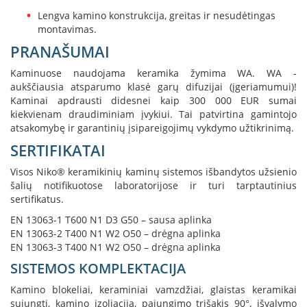
i
Lengva kamino konstrukcija, greitas ir nesudėtingas
d
i
montavimas.
n
PRANAŠUMAI
i
a
Kaminuose naudojama keramika žymima WA. WA -
i
aukščiausia atsparumo klasė garų difuzijai (įgeriamumui)!
Kaminai apdrausti didesnei kaip 300 000 EUR sumai
O
kiekvienam draudiminiam įvykiui. Tai patvirtina gamintojo
r
atsakomybę ir garantinių įsipareigojimų vykdymo užtikrinimą.
t
a
SERTIFIKATAI
k
i
Visos Niko® keramikinių kaminų sistemos išbandytos užsienio
a
šalių notifikuotose laboratorijose ir turi tarptautinius
i
sertifikatus.
i
r
EN 13063-1 T600 N1 D3 G50 – sausa aplinka
į
EN 13063-2 T400 N1 W2 O50 – drėgna aplinka
r
EN 13063-3 T400 N1 W2 O50 – drėgna aplinka
a
n
SISTEMOS KOMPLEKTACIJA
g
a
Kamino blokeliai, keraminiai vamzdžiai, glaistas keramikai
sujungti, kamino izoliacija, pajungimo trišakis 90°, išvalymo