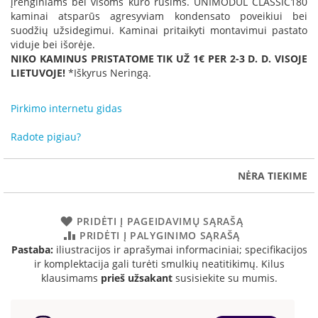
įrenginiams bei visoms kuro rūšims. UNIMODUL CLASSIC180
R
kaminai atsparūs agresyviam kondensato poveikiui bei
o
suodžių užsidegimui. Kaminai pritaikyti montavimui pastato
m
viduje bei išorėje.
o
NIKO KAMINUS PRISTATOME TIK UŽ 1€ PER 2-3 D. D. VISOJE
t
o
LIETUVOJE!
*Iškyrus Neringą.
p
Pirkimo internetu gidas
S
p
Radote pigiau?
a
r
t
NĖRA TIEKIME
h
e
r
m
PRIDĖTI Į PAGEIDAVIMŲ SĄRAŠĄ
PRIDĖTI Į PALYGINIMO SĄRAŠĄ
I
Pastaba:
iliustracijos ir aprašymai informaciniai; specifikacijos
n
ir komplektacija gali turėti smulkių neatitikimų. Kilus
v
klausimams
prieš užsakant
susisiekite su mumis.
i
c
t