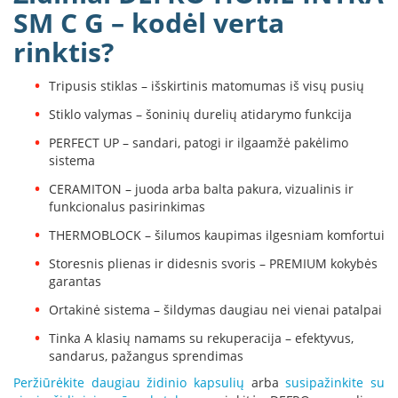
k
SM C G – kodėl verta
a
rinktis?
m
p
i
Tripusis stiklas – išskirtinis matomumas iš visų pusių
a
i
Stiklo valymas – šoninių durelių atidarymo funkcija
o
PERFECT UP – sandari, patogi ir ilgaamžė pakėlimo
r
sistema
t
a
CERAMITON – juoda arba balta pakura, vizualinis ir
k
funkcionalus pasirinkimas
i
a
THERMOBLOCK – šilumos kaupimas ilgesniam komfortui
i
Storesnis plienas ir didesnis svoris – PREMIUM kokybės
Ž
garantas
i
Ortakinė sistema – šildymas daugiau nei vienai patalpai
d
i
Tinka A klasių namams su rekuperacija – efektyvus,
n
sandarus, pažangus sprendimas
i
a
Peržiūrėkite daugiau židinio kapsulių
arba
susipažinkite su
i