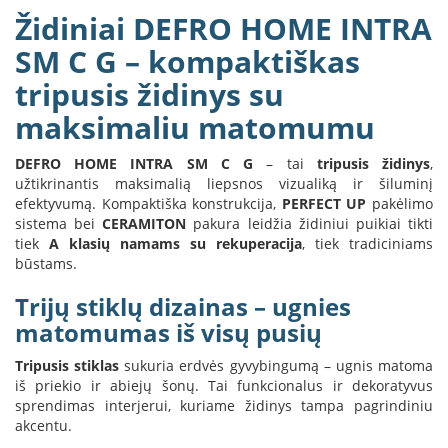
B
Židiniai DEFRO HOME INTRA
r
o
SM C G – kompaktiškas
n
tripusis židinys su
p
i
maksimaliu matomumu
H
e
DEFRO HOME INTRA SM C G
– tai
tripusis židinys
,
t
užtikrinantis maksimalią liepsnos vizualiką ir šiluminį
a
efektyvumą. Kompaktiška konstrukcija,
PERFECT UP
pakėlimo
sistema bei
CERAMITON
pakura leidžia židiniui puikiai tikti
E
tiek
A klasių namams su rekuperacija
, tiek tradiciniams
l
būstams.
e
k
Trijų stiklų dizainas – ugnies
t
matomumas iš visų pusių
r
i
n
Tripusis stiklas
sukuria erdvės gyvybingumą – ugnis matoma
i
iš priekio ir abiejų šonų. Tai funkcionalus ir dekoratyvus
a
sprendimas interjerui, kuriame židinys tampa pagrindiniu
i
akcentu.
ž