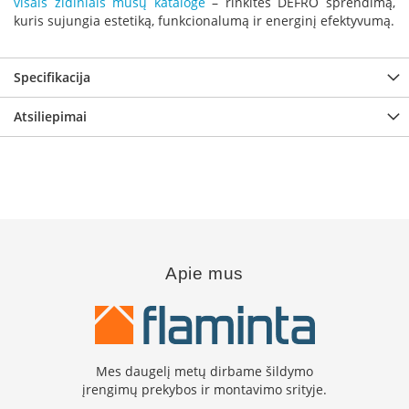
visais židiniais mūsų kataloge
– rinkitės DEFRO sprendimą,
s
kuris sujungia estetiką, funkcionalumą ir energinį efektyvumą.
u
v
a
n
Specifikacija
d
e
Atsiliepimai
n
s
k
o
n
t
ū
r
u
Apie mus
Ž
i
d
i
n
Mes daugelį metų dirbame šildymo
i
įrengimų prekybos ir montavimo srityje.
ų
a