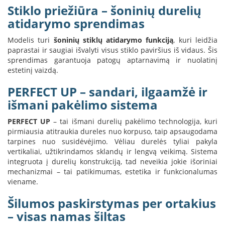
i
Stiklo priežiūra – šoninių durelių
d
atidarymo sprendimas
i
n
i
Modelis turi
šoninių stiklų atidarymo funkciją
, kuri leidžia
a
paprastai ir saugiai išvalyti visus stiklo paviršius iš vidaus. Šis
i
sprendimas garantuoja patogų aptarnavimą ir nuolatinį
estetinį vaizdą.
O
r
PERFECT UP – sandari, ilgaamžė ir
t
išmani pakėlimo sistema
a
k
PERFECT UP
– tai išmani durelių pakėlimo technologija, kuri
i
a
pirmiausia atitraukia dureles nuo korpuso, taip apsaugodama
i
tarpines nuo susidėvėjimo. Vėliau durelės tyliai pakyla
i
vertikaliai, užtikrindamos sklandų ir lengvą veikimą. Sistema
r
integruota į durelių konstrukciją, tad neveikia jokie išoriniai
į
mechanizmai – tai patikimumas, estetika ir funkcionalumas
r
viename.
a
n
Šilumos paskirstymas per ortakius
g
a
– visas namas šiltas