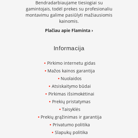
Bendradarbiaujame tiesiogiai su
p
gamintojais, todėl prekes su profesionaliu
d
montavimu galime pasiūlyti mažiausiomis
a
kainomis.
i
l
Plačiau apie Flaminta ›
a
Ž
Informacija
i
d
i
Pirkimo internetu gidas
n
Mažos kainos garantija
i
o
Nuolaidos
g
Atsiskaitymo būdai
r
Pirkimas išsimokėtinai
o
t
Prekių pristatymas
e
Taisyklės
l
ė
Prekių grąžinimas ir garantija
s
Privatumo politika
Slapukų politika
Ž