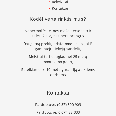
i
Rekvizitai
d
Kontaktai
i
n
Kodėl verta rinktis mus?
i
ų
s
Nepermokėsite, nes mažo personalo ir
t
salės išlaikymas nėra brangus
i
k
Daugumą prekių pristatome tiesiogiai iš
l
gamintojų tiekėjų sandėlių
a
Meistrai turi daugiau nei 25 metų
i
montavimo patirtį
K
Suteikiame iki 10 metų garantiją atliktiems
a
darbams
r
š
č
i
Kontaktai
u
i
Parduotuvė:
(0 37) 390 909
a
t
Parduotuvė:
0 674 88 333