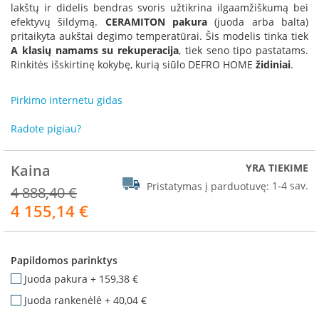
R
lakštų ir didelis bendras svoris užtikrina ilgaamžiškumą bei
o
efektyvų šildymą.
CERAMITON pakura
(juoda arba balta)
m
pritaikyta aukštai degimo temperatūrai. Šis modelis tinka tiek
o
A klasių namams su rekuperacija
, tiek seno tipo pastatams.
t
Rinkitės išskirtinę kokybę, kurią siūlo DEFRO HOME
židiniai
.
o
p
Pirkimo internetu gidas
S
p
Radote pigiau?
a
r
t
Kaina
YRA TIEKIME
h
Pristatymas į parduotuvę:
1-4 sav.
4 888,40 €
e
4 155,14 €
r
Akcija
m
I
Papildomos parinktys
n
v
Juoda pakura
+
159,38 €
i
Juoda rankenėlė
+
40,04 €
c
t