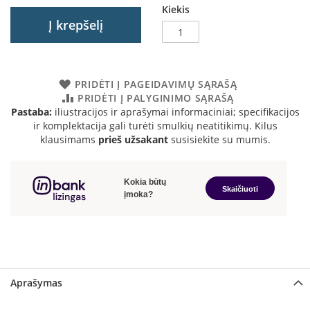
Kiekis
a
Į krepšelį
S
e
g
u
PRIDĖTI Į PAGEIDAVIMŲ SĄRAŠĄ
i
PRIDĖTI Į PALYGINIMO SĄRAŠĄ
n
Pastaba:
iliustracijos ir aprašymai informaciniai; specifikacijos
ir komplektacija gali turėti smulkių neatitikimų. Kilus
W
klausimams
prieš užsakant
susisiekite su mumis.
a
n
d
e
r
s
M
o
r
s
Aprašymas
ø