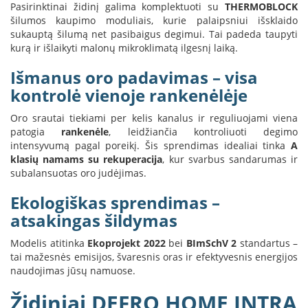
Pasirinktinai židinį galima komplektuoti su
THERMOBLOCK
L
šilumos kaupimo moduliais, kurie palaipsniui išsklaido
a
sukauptą šilumą net pasibaigus degimui. Tai padeda taupyti
n
kurą ir išlaikyti malonų mikroklimatą ilgesnį laiką.
k
s
Išmanus oro padavimas – visa
t
kontrolė vienoje rankenėlėje
ū
s
Oro srautai tiekiami per kelis kanalus ir reguliuojami viena
o
patogia
rankenėle
, leidžiančia kontroliuoti degimo
r
intensyvumą pagal poreikį. Šis sprendimas idealiai tinka
A
t
a
klasių namams su rekuperacija
, kur svarbus sandarumas ir
k
subalansuotas oro judėjimas.
i
Ekologiškas sprendimas –
a
i
atsakingas šildymas
S
Modelis atitinka
Ekoprojekt 2022
bei
BImSchV 2
standartus –
t
tai mažesnės emisijos, švaresnis oras ir efektyvesnis energijos
a
naudojimas jūsų namuose.
č
i
Židiniai DEFRO HOME INTRA
a