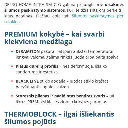
K
DEFRO HOME INTRA SM C G galima prijungti prie
ortakinės
a
šilumos paskirstymo sistemos
, kuri leidžia šiltą orą perkelti į
r
kitas patalpas. Plačiau apie tai:
šilumos paskirstymas per
š
ortakius
.
t
o
PREMIUM kokybė – kai svarbi
o
kiekviena medžiaga
r
o
CERAMITON
pakura – atspari aukštai temperatūrai,
v
lengvai valoma, galima rinktis juodą arba baltą spalvą
e
n
Platus durelių profilis
– nesideformuoja, išlaiko
t
sandarumą ir estetiką
i
l
BLACK LINE
stiklo apdaila – juodas stiklo kraštas,
i
paryškinantis ugnies vaizdą
a
Storesnis plienas ir padidintas bendras svoris
– tai
t
o
tikros PREMIUM klasės židinio kokybės garantas
r
THERMOBLOCK – ilgai išliekantis
i
a
šilumos pojūtis
i