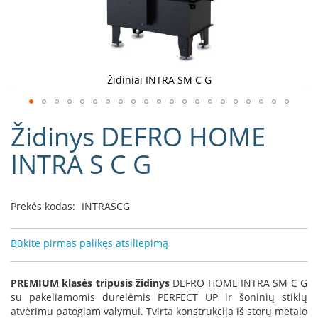
D
o
r
a
k
Židiniai INTRA SM C G
o
L
Eiti
i
Židinys DEFRO HOME
į
n
e
galerijos
INTRA S C G
a
paradžią
D
e
Prekės kodas:
INTRASCG
f
r
o
Būkite pirmas palikęs atsiliepimą
H
o
m
PREMIUM klasės tripusis židinys
DEFRO HOME INTRA SM C G
e
su pakeliamomis durelėmis PERFECT UP ir šoninių stiklų
atvėrimu patogiam valymui. Tvirta konstrukcija iš storų metalo