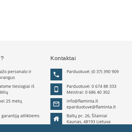
s?
Kontaktai
žo personalo ir
Parduotuvė:
(0 37) 390 909
 brangus
ome tiesiogiai iš
Parduotuvė:
0 674 88 333
ėlių
Meistrai:
0 686 40 302
nei 25 metų
info@flaminta.lt
eparduotuve@flaminta.lt
 garantiją atliktiems
Baltų pr. 26, Šilainiai
Kaunas, 48193 Lietuva