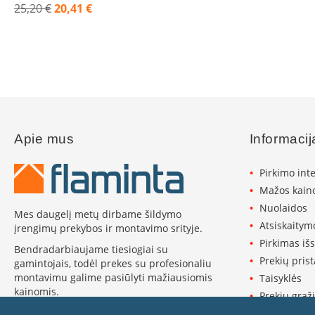
25,20 €
20,41 €
Invicta
Akcija
DRU
Thorma
Astra
Kepsninės
Morsø
Morsø
Apie mus
Informacij
kepsninių
priedai
Pirkimo int
Katilai
Mažos kaino
Dujiniai
Nuolaidos
katilai
Mes daugelį metų dirbame šildymo
Motan
Atsiskaitym
įrengimų prekybos ir montavimo srityje.
Pirkimas iš
Kaminai
Bendradarbiaujame tiesiogiai su
Kaminų
Prekių pris
gamintojais, todėl prekes su profesionaliu
sistemos
montavimu galime pasiūlyti mažiausiomis
Taisyklės
Perfect
kainomis.
Prekių grąži
Niko
Plačiau apie Flaminta ›
Privatumo p