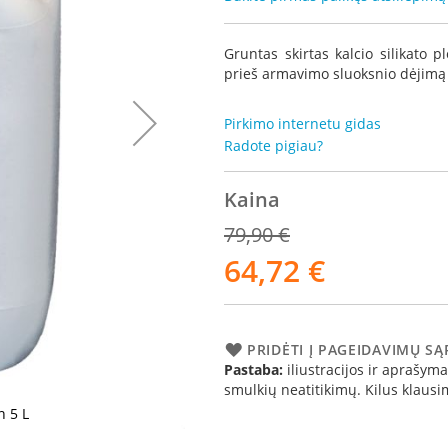
Gruntas skirtas kalcio silikato 
prieš armavimo sluoksnio dėjimą 
Pirkimo internetu gidas
Radote pigiau?
Kaina
79,90 €
64,72 €
Akcija
PRIDĖTI Į PAGEIDAVIMŲ S
Pastaba:
iliustracijos ir aprašymai
smulkių neatitikimų. Kilus klau
n 5 L
Židinio kapsu