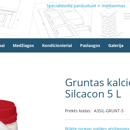
Specializuota parduotuvė ir montavimas
ai
Medžiagos
Kondicionieriai
Paslaugos
Galerija
Gruntas kalci
Silcacon 5 L
Prekės kodas:
A3SIL-GRUNT-5
Būkite pirmas palikęs atsiliepimą