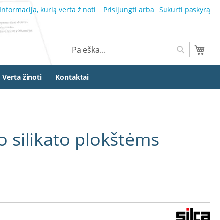
Informacija, kurią verta žinoti
Prisijungti
Sukurti paskyrą
Ieškoti
Mano
Ieškoti
Verta žinoti
Kontaktai
o silikato plokštėms