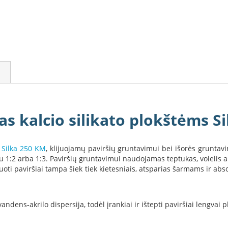
s kalcio silikato plokštėms S
p
Silka 250 KM
, klijuojamų paviršių gruntavimui bei išorės gruntav
iu 1:2 arba 1:3. Paviršių gruntavimui naudojamas teptukas, volelis
ntuoti paviršiai tampa šiek tiek kietesniais, atsparias šarmams ir a
dens-akrilo dispersija, todėl įrankiai ir ištepti paviršiai lengvai