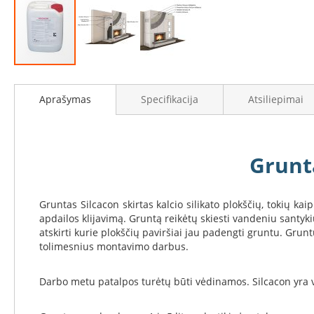
Židinių
stiklai
Karščiui
atsparus
stiklas
Eiti
Stiklas
į
Aprašymas
Specifikacija
Atsiliepimai
grindims
galerijos
paradžią
Dūmtraukiai
židiniams
Krosnelės
Grunta
Ketaus
krosnelės
Gruntas Silcacon skirtas kalcio silikato plokščių, tokių kai
Krosnelės
apdailos klijavimą. Gruntą reikėtų skiesti vandeniu santyk
su
atskirti kurie plokščių paviršiai jau padengti gruntu. Gru
vandens
tolimesnius montavimo darbus.
kontūru
Krosnelės
Darbo metu patalpos turėtų būti vėdinamos. Silcacon yra van
su
šilumokaičiu