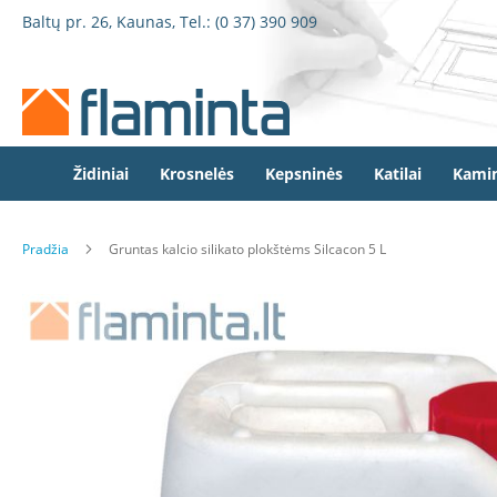
Židiniai
Pereiti
Baltų pr. 26, Kaunas, Tel.:
(0 37) 390 909
Židinio
prie
kapsulės
turinio
Dorako
Dorako
Linea
Defro
Židiniai
Krosnelės
Kepsninės
Katilai
Kamin
Home
Romotop
Pradžia
Gruntas kalcio silikato plokštėms Silcacon 5 L
Spartherm
Invicta
Eiti
Seguin
į
galerijos
Wanders
pabaigą
Morsø
Bronpi
Heta
Elektriniai