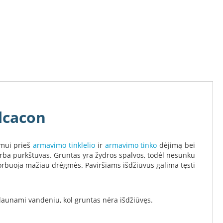
ilcacon
imui prieš
armavimo tinklelio
ir
armavimo tinko
dėjimą bei
 arba purkštuvas. Gruntas yra žydros spalvos, todėl nesunku
bsorbuoja mažiau drėgmės. Paviršiams išdžiūvus galima tęsti
 plaunami vandeniu, kol gruntas nėra išdžiūvęs.