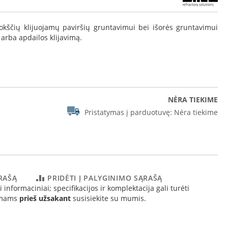
plokščių klijuojamų paviršių gruntavimui bei išorės gruntavimui
arba apdailos klijavimą.
NĖRA TIEKIME
Pristatymas į parduotuvę:
Nėra tiekime
ĄRAŠĄ
PRIDĖTI Į PALYGINIMO SĄRAŠĄ
 informaciniai; specifikacijos ir komplektacija gali turėti
simams
prieš užsakant
susisiekite su mumis.
lės montavimo schema Silca