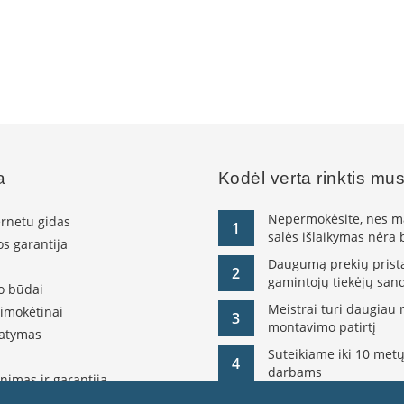
a
Kodėl verta rinktis mu
Nepermokėsite, nes ma
ernetu gidas
1
salės išlaikymas nėra
s garantija
Daugumą prekių pristat
2
gamintojų tiekėjų sand
o būdai
Meistrai turi daugiau 
simokėtinai
3
montavimo patirtį
tatymas
Suteikiame iki 10 metų
4
darbams
nimas ir garantija
olitika