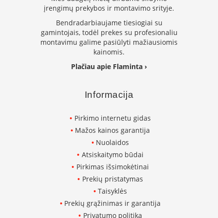
k
įrengimų prekybos ir montavimo srityje.
a
Bendradarbiaujame tiesiogiai su
m
gamintojais, todėl prekes su profesionaliu
p
montavimu galime pasiūlyti mažiausiomis
i
kainomis.
a
i
Plačiau apie Flaminta ›
o
r
t
Informacija
a
k
i
Pirkimo internetu gidas
a
Mažos kainos garantija
i
Nuolaidos
Ž
Atsiskaitymo būdai
i
Pirkimas išsimokėtinai
d
Prekių pristatymas
i
n
Taisyklės
i
Prekių grąžinimas ir garantija
a
i
Privatumo politika