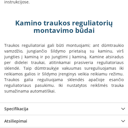
instrukcijose.
B
r
o
n
Kamino traukos reguliatorių
p
montavimo būdai
i
H
Traukos reguliatoriai gali būti montuojami; ant dūmtraukio
e
vamzdžio, jungiančio šildymo prietaisą su kaminu, virš
t
jungties į kaminą ir po jungtimi į kaminą. Kamine atsiradus
a
per didelei traukai, atitinkamai prasiveria reguliatoriaus
E
sklendė. Taip dūmtraukyje vakuumas sureguliuojamas iki
l
reikiamos galios ir šildymo įrenginys veikia reikiamu režimu.
e
Traukos galia reguliuojama sklendės apačioje esančio
k
reguliatoriaus pasukimu. Iki nustatytos reikšmės trauka
t
sumažinama automatiškai.
r
i
n
Specifikacija
i
a
i
Atsiliepimai
ž