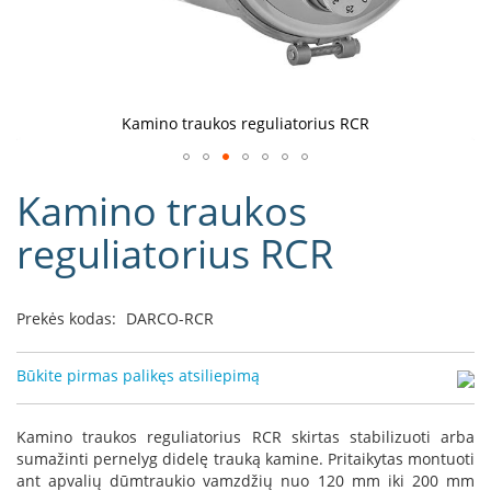
D
o
r
a
k
Kamino traukos reguliatorius RCR
o
L
Eiti
i
Kamino traukos
į
n
e
galerijos
reguliatorius RCR
a
paradžią
D
e
Prekės kodas:
DARCO-RCR
f
r
o
Būkite pirmas palikęs atsiliepimą
H
o
m
Kamino traukos reguliatorius RCR skirtas stabilizuoti arba
e
sumažinti pernelyg didelę trauką kamine. Pritaikytas montuoti
ant apvalių dūmtraukio vamzdžių nuo 120 mm iki 200 mm