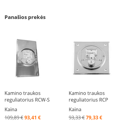
i
d
i
Panašios prekės
n
i
a
i
O
r
t
a
k
i
a
i
i
Kamino traukos
Kamino traukos
r
reguliatorius RCW-S
reguliatorius RCP
į
r
Kaina
Kaina
a
n
109,89 €
93,41 €
93,33 €
79,33 €
g
Akcija
Akcija
a