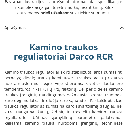
Pastaba:
iliustracijos ir aprašymai informaciniai; specifikacijos
a
ir komplektacija gali turėti smulkių neatitikimų. Kilus
klausimams
prieš užsakant
susisiekite su mumis.
S
e
g
Aprašymas
u
i
n
Kamino traukos
reguliatoriai Darco RCR
W
a
n
d
Kamino traukos reguliatoriai skirti stabilizuoti arba sumažinti
e
pernelyg didelę trauką kaminuose. Traukos galia priklauso
r
nuo atmosferinio slėgio, vėjo stiprumo, krypties, lauko oro
s
temperatūros ir kai kurių kitų faktorių. Dėl per didelės kamino
traukos įrenginių naudingumas dažniausiai krenta, trumpėja
M
kuro degimo laikas ir didėja kuro sąnaudos. Paskaičiuota, kad
o
traukos reguliatorius sumažina kuro suvartojimą daugiau nei
r
20%. Daugumai katilų, židinių ir krosnelių kamino traukos
s
reguliatorius būtinas gamyklinių parametrų palaikymui.
ø
Reikiama kamino trauka nurodoma įrenginių techninėse