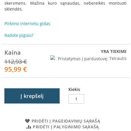
R
skersmens. Mažina kuro sąnaudas, nebereikės montuoti
o
sklendės.
m
o
Pirkimo internetu gidas
t
o
p
Radote pigiau?
S
Kaina
YRA TIEKIME
p
a
Pristatymas į parduotuvę:
Teirautis
112,93 €
r
95,99 €
Akcija
t
h
e
r
Kiekis
m
Į krepšelį
I
n
v
i
PRIDĖTI Į PAGEIDAVIMŲ SĄRAŠĄ
c
PRIDĖTI Į PALYGINIMO SĄRAŠĄ
t