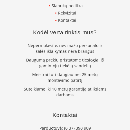
s
Slapukų politika
u
Rekvizitai
v
a
Kontaktai
n
d
Kodėl verta rinktis mus?
e
n
s
Nepermokėsite, nes mažo personalo ir
k
salės išlaikymas nėra brangus
o
Daugumą prekių pristatome tiesiogiai iš
n
gamintojų tiekėjų sandėlių
t
ū
Meistrai turi daugiau nei 25 metų
r
montavimo patirtį
u
Suteikiame iki 10 metų garantiją atliktiems
Ž
darbams
i
d
i
n
Kontaktai
i
ų
Parduotuvė:
(0 37) 390 909
a