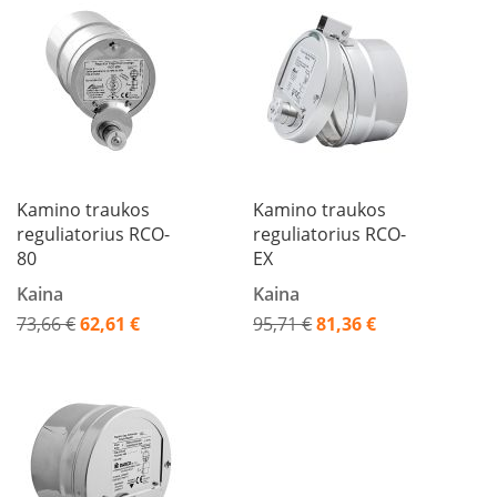
K
a
r
š
t
o
o
r
o
v
Kamino traukos
Kamino traukos
e
reguliatorius RCO-
reguliatorius RCO-
n
80
EX
t
i
Kaina
Kaina
l
73,66 €
62,61 €
95,71 €
81,36 €
i
Akcija
Akcija
a
t
o
r
i
a
i