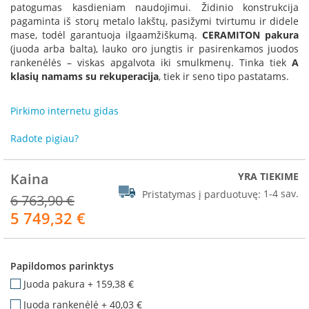
R
patogumas kasdieniam naudojimui. Židinio konstrukcija
o
pagaminta iš storų metalo lakštų, pasižymi tvirtumu ir didele
m
mase, todėl garantuoja ilgaamžiškumą.
CERAMITON pakura
o
(juoda arba balta), lauko oro jungtis ir pasirenkamos juodos
t
rankenėlės – viskas apgalvota iki smulkmenų. Tinka tiek
A
o
klasių namams su rekuperacija
, tiek ir seno tipo pastatams.
p
S
Pirkimo internetu gidas
p
a
Radote pigiau?
r
t
h
Kaina
YRA TIEKIME
e
Pristatymas į parduotuvę:
1-4 sav.
6 763,90 €
r
5 749,32 €
m
Akcija
I
n
Papildomos parinktys
v
i
Juoda pakura
+
159,38 €
c
Juoda rankenėlė
+
40,03 €
t