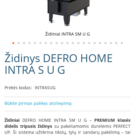
D
o
r
a
k
Židiniai INTRA SM U G
o
L
Eiti
i
Židinys DEFRO HOME
į
n
e
galerijos
INTRA S U G
a
paradžią
D
e
Prekės kodas:
INTRASUG
f
r
o
Būkite pirmas palikęs atsiliepimą
H
o
m
Židiniai
DEFRO HOME INTRA SM U G –
PREMIUM klasės
e
didelis tripusis židinys
su pakeliamomis durelėmis PERFECT
UP. Ši sistema užtikrina tikslų, tylų ir sandarų pakėlimą – tai