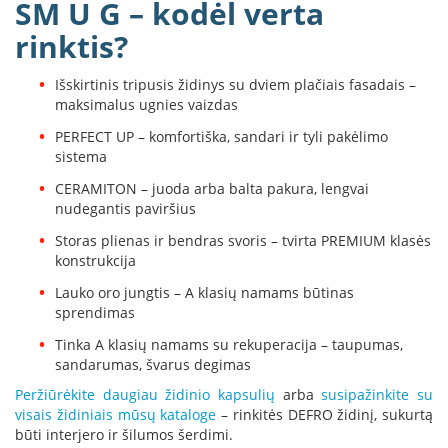
SM U G – kodėl verta
k
a
rinktis?
m
p
Išskirtinis tripusis židinys su dviem plačiais fasadais –
i
maksimalus ugnies vaizdas
a
i
PERFECT UP – komfortiška, sandari ir tyli pakėlimo
o
sistema
r
t
CERAMITON – juoda arba balta pakura, lengvai
a
nudegantis paviršius
k
i
Storas plienas ir bendras svoris – tvirta PREMIUM klasės
a
konstrukcija
i
Lauko oro jungtis – A klasių namams būtinas
sprendimas
Ž
i
Tinka A klasių namams su rekuperacija – taupumas,
d
sandarumas, švarus degimas
i
n
Peržiūrėkite daugiau židinio kapsulių
arba
susipažinkite su
i
visais židiniais mūsų kataloge
– rinkitės DEFRO židinį, sukurtą
a
būti interjero ir šilumos šerdimi.
i