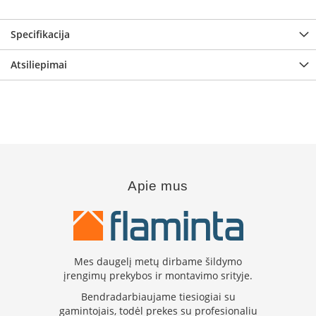
s
u
v
Specifikacija
a
n
Atsiliepimai
d
e
n
s
k
o
n
t
ū
Apie mus
r
u
Ž
i
d
Mes daugelį metų dirbame šildymo
i
įrengimų prekybos ir montavimo srityje.
n
i
Bendradarbiaujame tiesiogiai su
ų
gamintojais, todėl prekes su profesionaliu
a