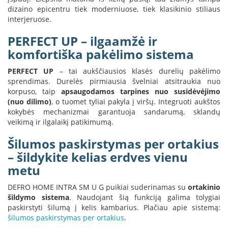
i
dizaino epicentru tiek moderniuose, tiek klasikinio stiliaus
d
interjeruose.
i
n
PERFECT UP – ilgaamžė ir
i
a
komfortiška pakėlimo sistema
i
PERFECT UP
– tai aukščiausios klasės durelių pakėlimo
O
sprendimas. Durelės pirmiausia švelniai atsitraukia nuo
r
korpuso, taip
apsaugodamos tarpines nuo susidėvėjimo
t
(nuo dilimo)
, o tuomet tyliai pakyla į viršų. Integruoti aukštos
a
kokybės mechanizmai garantuoja sandarumą, sklandų
k
veikimą ir ilgalaikį patikimumą.
i
a
Šilumos paskirstymas per ortakius
i
i
– šildykite kelias erdves vienu
r
metu
į
r
DEFRO HOME INTRA SM U G puikiai suderinamas su
ortakinio
a
n
šildymo sistema
. Naudojant šią funkciją galima tolygiai
g
paskirstyti šilumą į kelis kambarius. Plačiau apie sistemą:
a
šilumos paskirstymas per ortakius
.