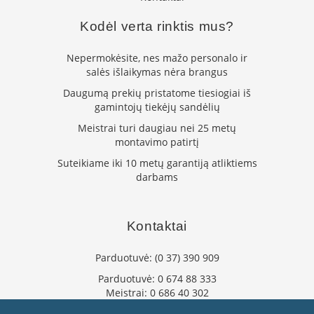
i
d
Kodėl verta rinktis mus?
i
n
i
Nepermokėsite, nes mažo personalo ir
ų
salės išlaikymas nėra brangus
s
t
Daugumą prekių pristatome tiesiogiai iš
i
gamintojų tiekėjų sandėlių
k
Meistrai turi daugiau nei 25 metų
l
a
montavimo patirtį
i
Suteikiame iki 10 metų garantiją atliktiems
darbams
K
a
r
š
Kontaktai
č
i
Parduotuvė:
(0 37) 390 909
u
i
Parduotuvė:
0 674 88 333
a
Meistrai:
0 686 40 302
t
info@flaminta.lt