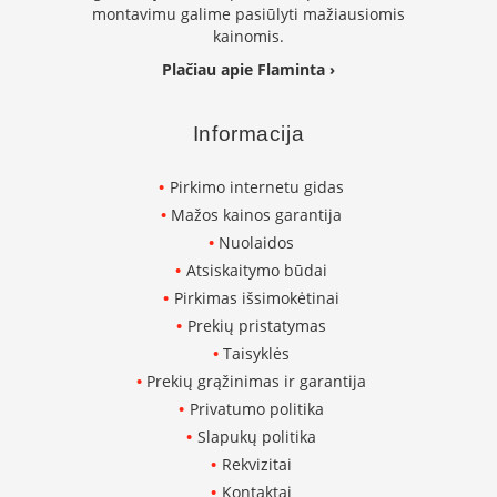
montavimu galime pasiūlyti mažiausiomis
p
kainomis.
d
a
Plačiau apie Flaminta ›
i
l
a
Informacija
Ž
i
Pirkimo internetu gidas
d
Mažos kainos garantija
i
n
Nuolaidos
i
Atsiskaitymo būdai
o
Pirkimas išsimokėtinai
g
r
Prekių pristatymas
o
Taisyklės
t
e
Prekių grąžinimas ir garantija
l
Privatumo politika
ė
Slapukų politika
s
Rekvizitai
Ž
Kontaktai