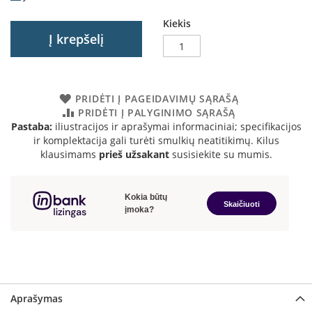
a
Kiekis
Į krepšelį
S
e
g
u
i
PRIDĖTI Į PAGEIDAVIMŲ SĄRAŠĄ
n
PRIDĖTI Į PALYGINIMO SĄRAŠĄ
Pastaba:
iliustracijos ir aprašymai informaciniai; specifikacijos
W
ir komplektacija gali turėti smulkių neatitikimų. Kilus
a
klausimams
prieš užsakant
susisiekite su mumis.
n
d
e
r
s
M
o
r
s
ø
Aprašymas