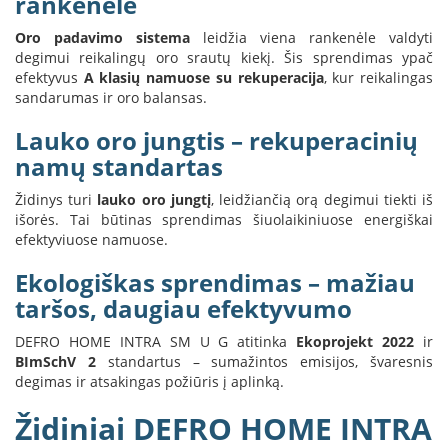
rankenėle
L
Oro padavimo sistema
leidžia viena rankenėle valdyti
a
degimui reikalingų oro srautų kiekį. Šis sprendimas ypač
n
efektyvus
A klasių namuose su rekuperacija
, kur reikalingas
k
sandarumas ir oro balansas.
s
t
Lauko oro jungtis – rekuperacinių
ū
s
namų standartas
o
r
Židinys turi
lauko oro jungtį
, leidžiančią orą degimui tiekti iš
t
išorės. Tai būtinas sprendimas šiuolaikiniuose energiškai
a
efektyviuose namuose.
k
i
Ekologiškas sprendimas – mažiau
a
taršos, daugiau efektyvumo
i
DEFRO HOME INTRA SM U G atitinka
Ekoprojekt 2022
ir
S
BImSchV 2
standartus – sumažintos emisijos, švaresnis
t
degimas ir atsakingas požiūris į aplinką.
a
č
Židiniai DEFRO HOME INTRA
i
a