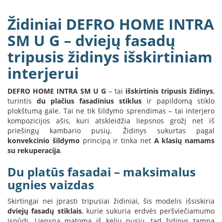
B
r
Židiniai DEFRO HOME INTRA
o
n
SM U G – dviejų fasadų
p
tripusis židinys išskirtiniam
i
interjerui
H
e
t
DEFRO HOME INTRA SM U G
– tai
išskirtinis tripusis židinys
,
a
turintis
du plačius fasadinius stiklus
ir papildomą stiklo
plokštumą gale. Tai ne tik šildymo sprendimas – tai interjero
E
kompozicijos ašis, kuri atskleidžia liepsnos grožį net iš
l
priešingų kambario pusių. Židinys sukurtas pagal
e
konvekcinio šildymo
principą ir tinka net
A klasių namams
k
su rekuperacija
.
t
r
Du platūs fasadai – maksimalus
i
n
ugnies vaizdas
i
a
Skirtingai nei įprasti tripusiai židiniai, šis modelis išsiskiria
i
dviejų fasadų stiklais
, kurie sukuria erdvės peršviečiamumo
ž
įspūdį. Liepsna matoma iš kelių pusių, tad židinys tampa