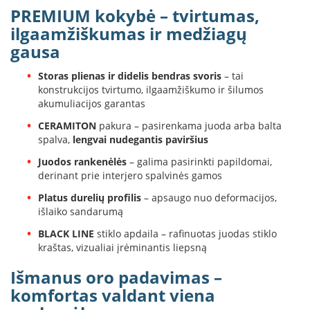
K
PREMIUM kokybė – tvirtumas,
a
ilgaamžiškumas ir medžiagų
r
gausa
š
t
o
Storas plienas ir didelis bendras svoris
– tai
o
konstrukcijos tvirtumo, ilgaamžiškumo ir šilumos
r
akumuliacijos garantas
o
CERAMITON
pakura – pasirenkama juoda arba balta
v
spalva,
lengvai nudegantis paviršius
e
n
Juodos rankenėlės
– galima pasirinkti papildomai,
t
derinant prie interjero spalvinės gamos
i
l
Platus durelių profilis
– apsaugo nuo deformacijos,
i
išlaiko sandarumą
a
t
BLACK LINE
stiklo apdaila – rafinuotas juodas stiklo
o
kraštas, vizualiai įrėminantis liepsną
r
i
Išmanus oro padavimas –
a
komfortas valdant viena
i