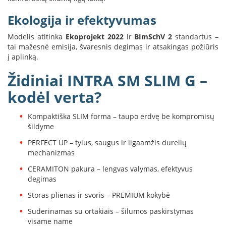
L
Ekologija ir efektyvumas
a
n
Modelis atitinka
Ekoprojekt 2022
ir
BImSchV 2
standartus –
k
tai mažesnė emisija, švaresnis degimas ir atsakingas požiūris
s
į aplinką.
t
ū
Židiniai INTRA SM SLIM G –
s
o
kodėl verta?
r
t
Kompaktiška SLIM forma – taupo erdvę be kompromisų
a
k
šildyme
i
PERFECT UP – tylus, saugus ir ilgaamžis durelių
a
mechanizmas
i
CERAMITON pakura – lengvas valymas, efektyvus
S
degimas
t
a
Storas plienas ir svoris – PREMIUM kokybė
č
Suderinamas su ortakiais – šilumos paskirstymas
i
visame name
a