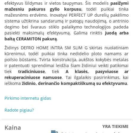
R
efektyvus šildymas ir vietos taupymas. Šis modelis
pasižymi
o
mažesniu pakuros gylio korpusu
, todėl puikiai tinka
m
mažesnėms erdvėms. Inovatyvi PERFECT UP durelių pakėlimo
o
sistema užtikrina sandarumą ir patogų naudojimą, o antrinio
t
degimo bei švaraus stiklo palaikymo technologijos padeda
o
pasiekti maksimalų efektyvumą. Galima rinktis
juodą arba
p
baltą CERAMITON pakurą
.
S
Židinys DEFRO HOME INTRA SM SLIM G skirtas nuolatiniam
p
kūrenimui, todėl puikiai tinka nedidelio ploto namams ar
a
poilsio būstams. Tvirta konstrukcija, aukštos kokybės metalas
r
ir patentuoti sprendimai leidžia šiam židiniui veikti patikimai
t
tiek
tradiciniuose
, tiek
A klasės, pasyviuose ar
h
rekuperaciniuose namuose
. Tai ilgalaikis pasirinkimas, kai
e
ieškoma
židinio, derinančio kompaktiškumą su efektyvumu
.
r
m
Pirkimo internetu gidas
I
n
Radote pigiau?
v
i
Kaina
YRA TIEKIME
c
t