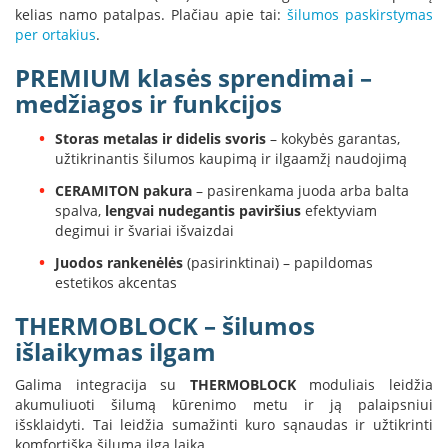
K
kelias namo patalpas. Plačiau apie tai:
šilumos paskirstymas
a
per ortakius
.
r
š
PREMIUM klasės sprendimai –
t
medžiagos ir funkcijos
o
o
Storas metalas ir didelis svoris
– kokybės garantas,
r
užtikrinantis šilumos kaupimą ir ilgaamžį naudojimą
o
v
CERAMITON pakura
– pasirenkama juoda arba balta
e
spalva,
lengvai nudegantis paviršius
efektyviam
n
degimui ir švariai išvaizdai
t
i
Juodos rankenėlės
(pasirinktinai) – papildomas
l
estetikos akcentas
i
a
THERMOBLOCK – šilumos
t
išlaikymas ilgam
o
r
Galima integracija su
THERMOBLOCK
moduliais leidžia
i
akumuliuoti šilumą kūrenimo metu ir ją palaipsniui
a
išsklaidyti. Tai leidžia sumažinti kuro sąnaudas ir užtikrinti
i
komfortišką šilumą ilgą laiką.