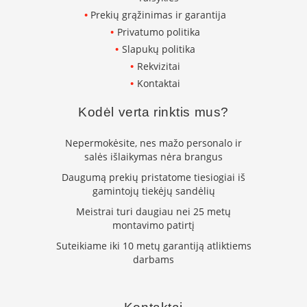
p
Prekių grąžinimas ir garantija
d
Privatumo politika
a
i
Slapukų politika
l
Rekvizitai
a
Kontaktai
Ž
i
Kodėl verta rinktis mus?
d
i
Nepermokėsite, nes mažo personalo ir
n
salės išlaikymas nėra brangus
i
o
Daugumą prekių pristatome tiesiogiai iš
g
gamintojų tiekėjų sandėlių
r
o
Meistrai turi daugiau nei 25 metų
t
montavimo patirtį
e
Suteikiame iki 10 metų garantiją atliktiems
l
ė
darbams
s
Ž