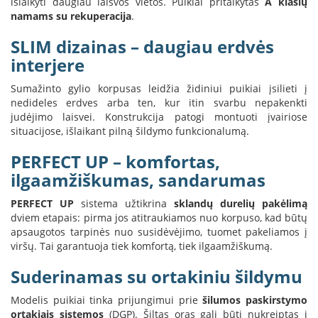
išlaikyti daugiau laisvos vietos. Puikiai pritaikytas
A klasių
i
namams su rekuperacija
.
d
i
SLIM dizainas – daugiau erdvės
n
i
interjere
a
i
Sumažinto gylio korpusas leidžia židiniui puikiai įsilieti į
nedideles erdves arba ten, kur itin svarbu nepakenkti
O
judėjimo laisvei. Konstrukcija patogi montuoti įvairiose
r
situacijose, išlaikant pilną šildymo funkcionalumą.
t
a
PERFECT UP – komfortas,
k
i
ilgaamžiškumas, sandarumas
a
i
PERFECT UP
sistema užtikrina
sklandų durelių pakėlimą
i
dviem etapais: pirma jos atitraukiamos nuo korpuso, kad būtų
r
apsaugotos tarpinės nuo susidėvėjimo, tuomet pakeliamos į
į
viršų. Tai garantuoja tiek komfortą, tiek ilgaamžiškumą.
r
a
Suderinamas su ortakiniu šildymu
n
g
a
Modelis puikiai tinka prijungimui prie
šilumos paskirstymo
ortakiais sistemos
(DGP). Šiltas oras gali būti nukreiptas į