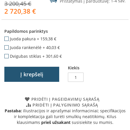
Pristatymas į parduotuvę:
1-4 sav.
3 200,45 €
a
2 720,38 €
Akcija
S
e
g
Papildomos parinktys
u
i
Juoda pakura
+
159,38 €
n
Juoda rankenėlė
+
40,03 €
W
Dvigubas stiklas
+
301,60 €
a
n
Kiekis
d
Į krepšelį
e
r
s
PRIDĖTI Į PAGEIDAVIMŲ SĄRAŠĄ
M
o
PRIDĖTI Į PALYGINIMO SĄRAŠĄ
r
Pastaba:
iliustracijos ir aprašymai informaciniai; specifikacijos
s
ir komplektacija gali turėti smulkių neatitikimų. Kilus
ø
klausimams
prieš užsakant
susisiekite su mumis.