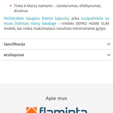
k
Tinka A klasių namams – sandarumas, efektyvumas,
a
dizainas
m
p
Peržiūrėkite daugiau židinio kapsulių
arba
susipažinkite su
i
visais židiniais mūsų kataloge
– rinkitės DEFRO HOME SLIM
a
modelį, kai reikia maksimalaus rezultato minimaliame gylyje.
i
o
r
Specifikacija
t
a
Atsiliepimai
k
i
a
i
Ž
i
d
i
n
Apie mus
i
a
i