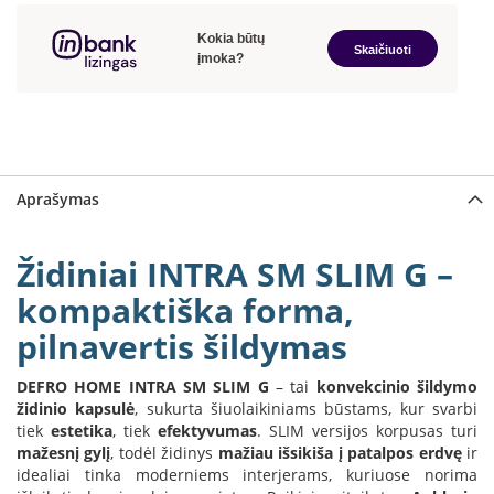
B
r
o
n
p
i
H
e
Aprašymas
t
a
Židiniai INTRA SM SLIM G –
E
l
kompaktiška forma,
e
k
pilnavertis šildymas
t
r
i
DEFRO HOME INTRA SM SLIM G
– tai
konvekcinio šildymo
n
židinio kapsulė
, sukurta šiuolaikiniams būstams, kur svarbi
i
tiek
estetika
, tiek
efektyvumas
. SLIM versijos korpusas turi
a
mažesnį gylį
, todėl židinys
mažiau išsikiša į patalpos erdvę
ir
i
idealiai tinka moderniems interjerams, kuriuose norima
ž