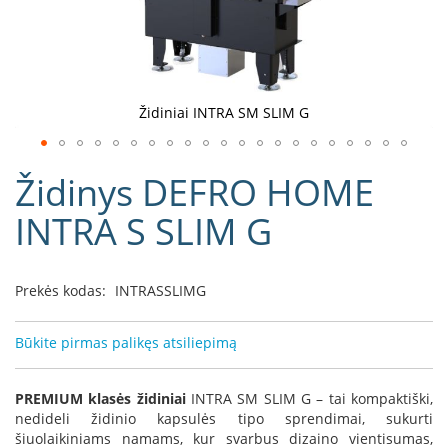
D
o
r
a
k
Židiniai INTRA SM SLIM G
o
L
Eiti
i
Židinys DEFRO HOME
į
n
e
galerijos
INTRA S SLIM G
a
paradžią
D
e
Prekės kodas:
INTRASSLIMG
f
r
o
Būkite pirmas palikęs atsiliepimą
H
o
m
PREMIUM klasės židiniai
INTRA SM SLIM G – tai kompaktiški,
e
nedideli židinio kapsulės tipo sprendimai, sukurti
šiuolaikiniams namams, kur svarbus dizaino vientisumas,