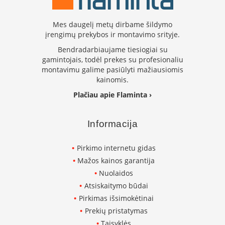
s
u
v
Mes daugelį metų dirbame šildymo
a
įrengimų prekybos ir montavimo srityje.
n
Bendradarbiaujame tiesiogiai su
d
gamintojais, todėl prekes su profesionaliu
e
n
montavimu galime pasiūlyti mažiausiomis
s
kainomis.
k
Plačiau apie Flaminta ›
o
n
t
Informacija
ū
r
u
Pirkimo internetu gidas
Mažos kainos garantija
Ž
i
Nuolaidos
d
Atsiskaitymo būdai
i
n
Pirkimas išsimokėtinai
i
Prekių pristatymas
ų
Taisyklės
a