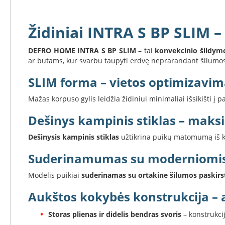
Koklinės
krosnelės
Židiniai INTRA S BP SLIM 
Maisto
ruošimo
krosnelės
DEFRO HOME INTRA S BP SLIM
– tai
konvekcinio šildymo
ar butams, kur svarbu taupyti erdvę neprarandant šilumos 
Pakabinamos
krosnelės
SLIM forma – vietos optimizavi
Granulinės
krosnelės
Mažas korpuso gylis leidžia židiniui minimaliai išsikišti į 
Stiklai
Dešinys kampinis stiklas – mak
po
krosnele
Dešinysis kampinis stiklas
užtikrina puikų matomumą iš kel
Krosnelių
Suderinamumas su moderniomis
pajungimo
vamzdžiai
Modelis puikiai
suderinamas su ortakine šilumos paskir
Krosnelių
gamintojai
Aukštos kokybės konstrukcija –
Morsø
Storas plienas ir didelis bendras svoris
– konstrukci
Romotop