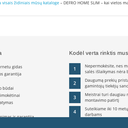
u visais židiniais mūsų kataloge
– DEFRO HOME SLIM – kai vietos maž
a
Kodėl verta rinktis mu
Nepermokėsite, nes ma
ernetu gidas
1
salės išlaikymas nėra
s garantija
Daugumą prekių pristat
2
gamintojų tiekėjų sand
o būdai
Meistrai turi daugiau 
simokėtinai
3
montavimo patirtį
tatymas
Suteikiame iki 10 metų
4
darbams
nimas ir garantija
olitika