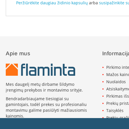
Peržiūrėkite daugiau židinio kapsulių
arba
susipažinkite s
Konekt
Ventiliaciniai
blokeliai
Kaminų
įdėklai
Įdėklai
ovalūs
Apie mus
Informacij
Įdėklai
apvalūs
Pirkimo int
Dūmtraukio
vamzdžiai
Mažos kaino
Nuolaidos
Kamino
Mes daugelį metų dirbame šildymo
traukos
Atsiskaitym
įrengimų prekybos ir montavimo srityje.
gerinimas
Pirkimas iš
Bendradarbiaujame tiesiogiai su
Kamino
Prekių pris
gamintojais, todėl prekes su profesionaliu
traukos
montavimu galime pasiūlyti mažiausiomis
Taisyklės
ventiliatoriai
kainomis.
Prekių grąži
Kamino
Plačiau apie Flaminta ›
Privatumo p
traukos