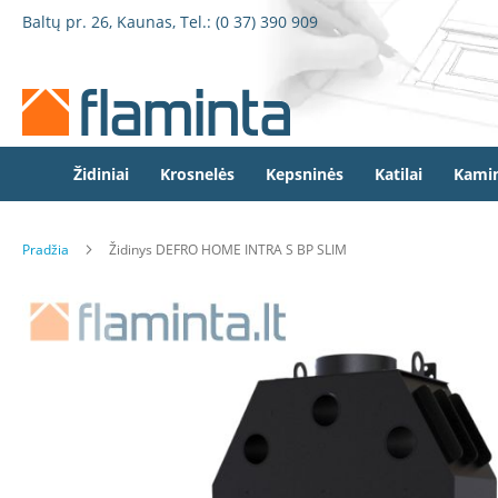
Židiniai
Pereiti
Baltų pr. 26, Kaunas, Tel.:
(0 37) 390 909
Židinio
prie
kapsulės
turinio
Dorako
Dorako
Linea
Defro
Židiniai
Krosnelės
Kepsninės
Katilai
Kamin
Home
Romotop
Pradžia
Židinys DEFRO HOME INTRA S BP SLIM
Spartherm
Invicta
Eiti
Seguin
į
galerijos
Wanders
pabaigą
Morsø
Bronpi
Heta
Elektriniai