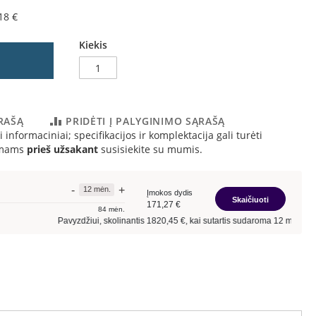
18 €
Kiekis
ĄRAŠĄ
PRIDĖTI Į PALYGINIMO SĄRAŠĄ
 informaciniai; specifikacijos ir komplektacija gali turėti
simams
prieš užsakant
susisiekite su mumis.