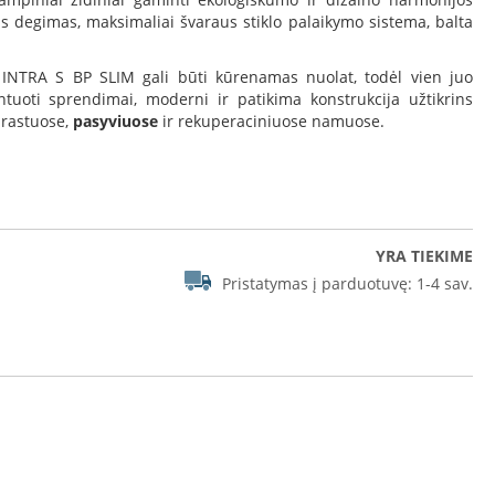
s degimas, maksimaliai švaraus stiklo palaikymo sistema, balta
NTRA S BP SLIM gali būti kūrenamas nuolat, todėl vien juo
entuoti sprendimai, moderni ir patikima konstrukcija užtikrins
prastuose,
pasyviuose
ir rekuperaciniuose namuose.
YRA TIEKIME
Pristatymas į parduotuvę:
1-4 sav.
nys INTRA S BP SLIM