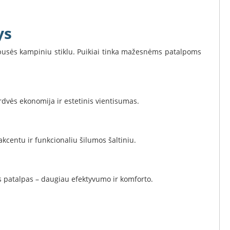
ys
ės pusės kampiniu stiklu. Puikiai tinka mažesnėms patalpoms
erdvės ekonomija ir estetinis vientisumas.
kcentu ir funkcionaliu šilumos šaltiniu.
ias patalpas – daugiau efektyvumo ir komforto.