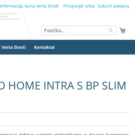
Informacija, kurią verta žinoti
Prisijungti
Sukurti paskyrą
Ieškoti
Mano
Ieškoti
Verta žinoti
Kontaktai
RO HOME INTRA S BP SLIM
M
mpiniai židiniai gaminti ekologiškumo ir dizaino harmonijos