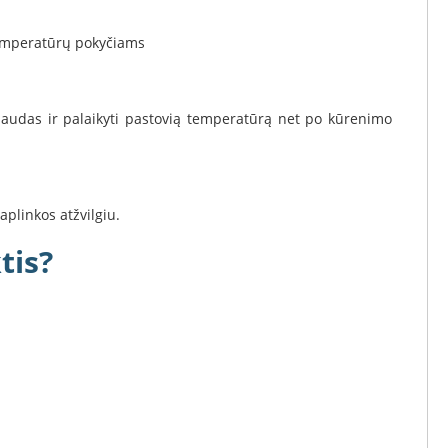
 temperatūrų pokyčiams
ąnaudas ir palaikyti pastovią temperatūrą net po kūrenimo
plinkos atžvilgiu.
tis?