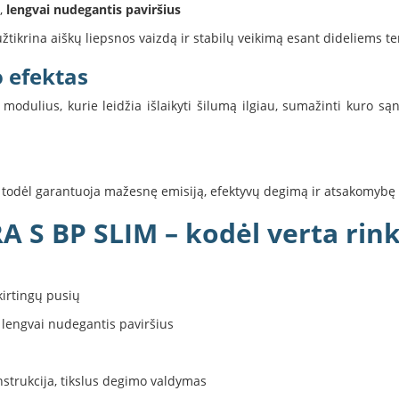
,
lengvai nudegantis paviršius
užtikrina aiškų liepsnos vaizdą ir stabilų veikimą esant dideliems
 efektas
modulius, kurie leidžia išlaikyti šilumą ilgiau, sumažinti kuro s
 todėl garantuoja mažesnę emisiją, efektyvų degimą ir atsakomybę a
 S BP SLIM – kodėl verta rink
kirtingų pusių
 lengvai nudegantis paviršius
strukcija, tikslus degimo valdymas