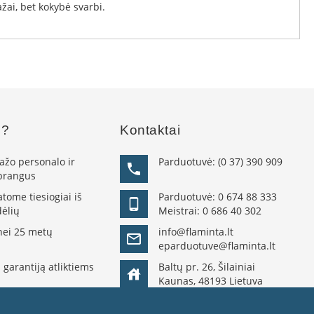
ai, bet kokybė svarbi.
s?
Kontaktai
žo personalo ir
Parduotuvė:
(0 37) 390 909
 brangus
ome tiesiogiai iš
Parduotuvė:
0 674 88 333
ėlių
Meistrai:
0 686 40 302
nei 25 metų
info@flaminta.lt
eparduotuve@flaminta.lt
 garantiją atliktiems
Baltų pr. 26, Šilainiai
Kaunas, 48193 Lietuva