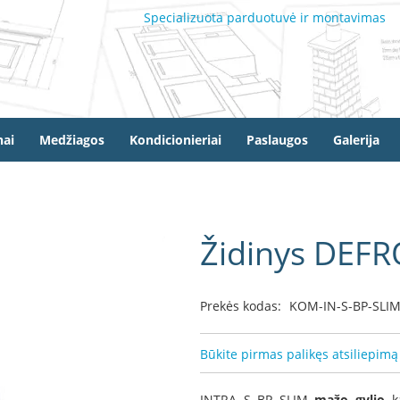
Specializuota parduotuvė ir montavimas
ai
Medžiagos
Kondicionieriai
Paslaugos
Galerija
Židinys DEF
Prekės kodas:
KOM-IN-S-BP-SLI
Būkite pirmas palikęs atsiliepimą
INTRA S BP SLIM
mažo gylio
ka