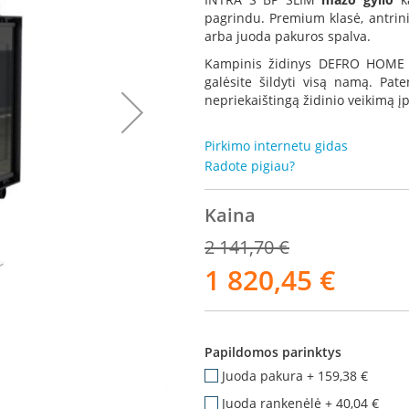
pagrindu. Premium klasė, antrini
arba juoda pakuros spalva.
Kampinis židinys DEFRO HOME I
galėsite šildyti visą namą. Pat
nepriekaištingą židinio veikimą į
Pirkimo internetu gidas
Radote pigiau?
Kaina
2 141,70 €
1 820,45 €
Akcija
Papildomos parinktys
Juoda pakura
+
159,38 €
Brėži
Juoda rankenėlė
+
40,04 €