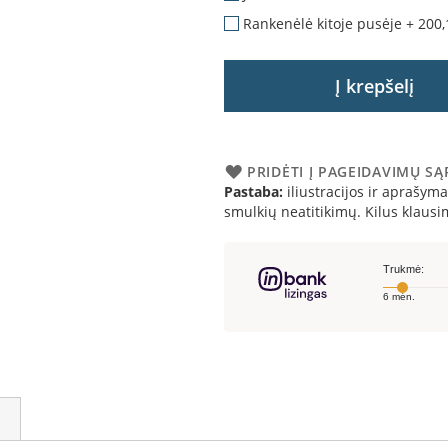
Rankenėlė kitoje pusėje
+
200,
Į krepšelį
PRIDĖTI Į PAGEIDAVIMŲ S
Pastaba:
iliustracijos ir aprašymai
smulkių neatitikimų. Kilus klau