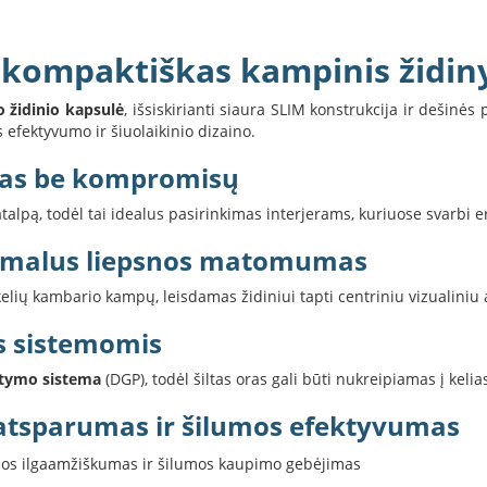
– kompaktiškas kampinis židin
 židinio kapsulė
, išsiskirianti siaura SLIM konstrukcija ir dešin
efektyvumo ir šiuolaikinio dizaino.
mas be kompromisų
patalpą, todėl tai idealus pasirinkimas interjerams, kuriuose svarbi 
simalus liepsnos matomumas
ių kambario kampų, leisdamas židiniui tapti centriniu vizualiniu a
 sistemomis
stymo sistema
(DGP), todėl šiltas oras gali būti nukreipiamas į kel
 atsparumas ir šilumos efektyvumas
jos ilgaamžiškumas ir šilumos kaupimo gebėjimas