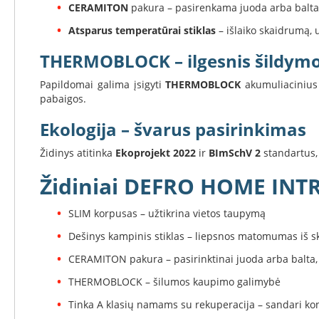
CERAMITON
pakura – pasirenkama juoda arba balta
Invicta
Atsparus temperatūrai stiklas
– išlaiko skaidrumą, 
DRU
Thorma
THERMOBLOCK – ilgesnis šildymo
Astra
Papildomai galima įsigyti
THERMOBLOCK
akumuliacinius 
Kepsninės
pabaigos.
Morsø
Ekologija – švarus pasirinkimas
Morsø
kepsninių
Židinys atitinka
Ekoprojekt 2022
ir
BImSchV 2
standartus,
priedai
Židiniai DEFRO HOME INTRA
Katilai
Dujiniai
katilai
SLIM korpusas – užtikrina vietos taupymą
Motan
Dešinys kampinis stiklas – liepsnos matomumas iš s
Kaminai
CERAMITON pakura – pasirinktinai juoda arba balta,
Kaminų
sistemos
THERMOBLOCK – šilumos kaupimo galimybė
Perfect
Tinka A klasių namams su rekuperacija – sandari kon
Niko