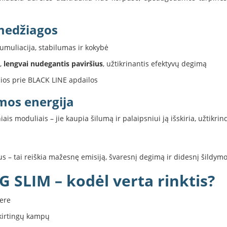
 medžiagos
umuliacija, stabilumas ir kokybė
,
lengvai nudegantis paviršius
, užtikrinantis efektyvų degimą
nčios prie BLACK LINE apdailos
os energija
ais moduliais – jie kaupia šilumą ir palaipsniui ją išskiria, užtik
s – tai reiškia mažesnę emisiją, švaresnį degimą ir didesnį šildym
G SLIM – kodėl verta rinktis?
ere
kirtingų kampų