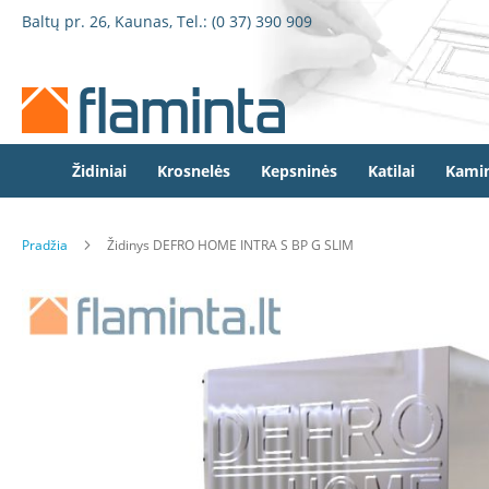
Židiniai
Pereiti
Baltų pr. 26, Kaunas, Tel.:
(0 37) 390 909
Židinio
prie
kapsulės
turinio
Dorako
Dorako
Linea
Defro
Židiniai
Krosnelės
Kepsninės
Katilai
Kamin
Home
Romotop
Pradžia
Židinys DEFRO HOME INTRA S BP G SLIM
Spartherm
Invicta
Eiti
Seguin
į
galerijos
Wanders
pabaigą
Morsø
Bronpi
Heta
Elektriniai