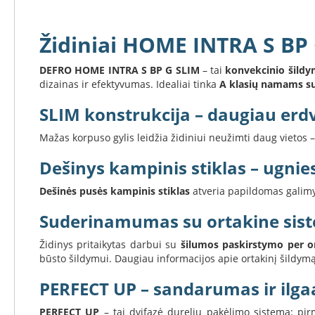
Koklinės
krosnelės
Židiniai HOME INTRA S BP
Maisto
ruošimo
krosnelės
DEFRO HOME INTRA S BP G SLIM
– tai
konvekcinio šildy
dizainas ir efektyvumas. Idealiai tinka
A klasių namams su
Pakabinamos
krosnelės
SLIM konstrukcija – daugiau erd
Granulinės
krosnelės
Mažas korpuso gylis leidžia židiniui neužimti daug vieto
Stiklai
Dešinys kampinis stiklas – ugnie
po
krosnele
Dešinės pusės kampinis stiklas
atveria papildomas galimyb
Krosnelių
Suderinamumas su ortakine sis
pajungimo
vamzdžiai
Židinys pritaikytas darbui su
šilumos paskirstymo per o
Krosnelių
būsto šildymui. Daugiau informacijos apie ortakinį šildymą
gamintojai
PERFECT UP – sandarumas ir il
Morsø
Romotop
PERFECT UP
– tai dvifazė durelių pakėlimo sistema: pir