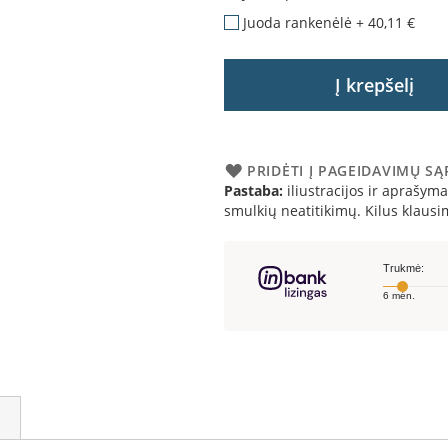
Juoda rankenėlė
+
40,11 €
Į krepšelį
PRIDĖTI Į PAGEIDAVIMŲ S
Pastaba:
iliustracijos ir aprašymai
smulkių neatitikimų. Kilus klau