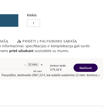
Kiekis
ĄRAŠĄ
PRIDĖTI Į PALYGINIMO SĄRAŠĄ
 informaciniai; specifikacijos ir komplektacija gali turėti
simams
prieš užsakant
susisiekite su mumis.