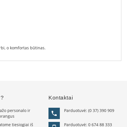
bi, o komfortas būtinas.
s?
Kontaktai
žo personalo ir
Parduotuvė:
(0 37) 390 909
 brangus
ome tiesiogiai iš
Parduotuvė:
0 674 88 333