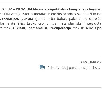
 G SLIM –
PREMIUM klasės kompaktiškas kampinis židinys
su
o SLIM versija. Storas metalas ir didelis bendras svoris užtikrina
CERAMITON pakura
(juoda arba balta), pakeliamos durelės
s rankenėlės. Lauko oro jungtis – standartiškai integruota
ka tiek
A klasių namams su rekuperacija
, tiek ir seno tipo
YRA TIEKIME
Pristatymas į parduotuvę:
1-4 sav.
HOME INTRA S BP G SLIM