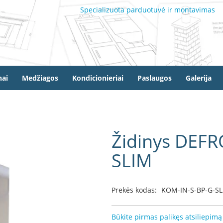
Specializuota parduotuvė ir montavimas
ai
Medžiagos
Kondicionieriai
Paslaugos
Galerija
Židinys DEF
SLIM
Prekės kodas:
KOM-IN-S-BP-G-S
Būkite pirmas palikęs atsiliepimą