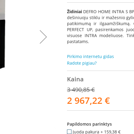
Židiniai
DEFRO HOME INTRA S BP
dešiniuoju stiklu ir mažesnio gyli
patikimumą ir ilgaamžiškumą.
PERFECT UP, pasirenkamos juodo
visuose INTRA modeliuose. Tin
pastatams.
Pirkimo internetu gidas
Radote pigiau?
Kaina
3 490,85 €
2 967,22 €
Akcija
Brėžinys 
Papildomos parinktys
Juoda pakura
+
159,38 €