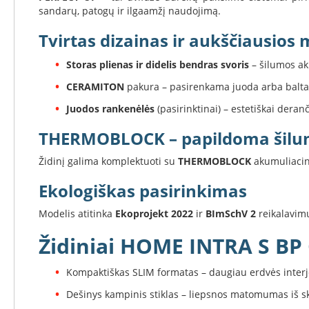
sandarų, patogų ir ilgaamžį naudojimą.
Invicta
DRU
Tvirtas dizainas ir aukščiausios
Thorma
Storas plienas ir didelis bendras svoris
– šilumos ak
Astra
CERAMITON
pakura – pasirenkama juoda arba balta
Kepsninės
Morsø
Juodos rankenėlės
(pasirinktinai) – estetiškai dera
Morsø
THERMOBLOCK – papildoma šilum
kepsninių
priedai
Židinį galima komplektuoti su
THERMOBLOCK
akumuliacini
Katilai
Ekologiškas pasirinkimas
Dujiniai
katilai
Modelis atitinka
Ekoprojekt 2022
ir
BImSchV 2
reikalavimu
Motan
Židiniai HOME INTRA S BP 
Kaminai
Kaminų
sistemos
Kompaktiškas SLIM formatas – daugiau erdvės interj
Perfect
Dešinys kampinis stiklas – liepsnos matomumas iš s
Niko