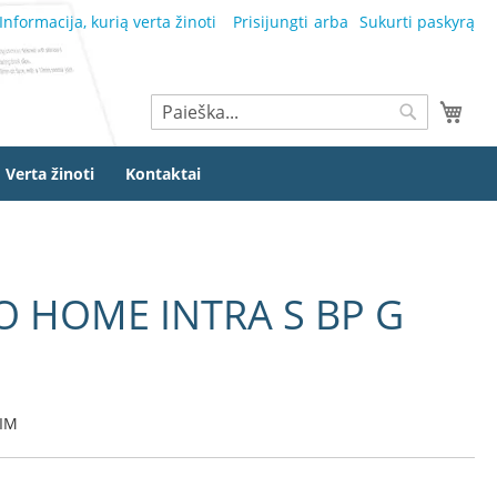
Informacija, kurią verta žinoti
Prisijungti
Sukurti paskyrą
Ieškoti
Mano
Ieškoti
Verta žinoti
Kontaktai
RO HOME INTRA S BP G
LIM