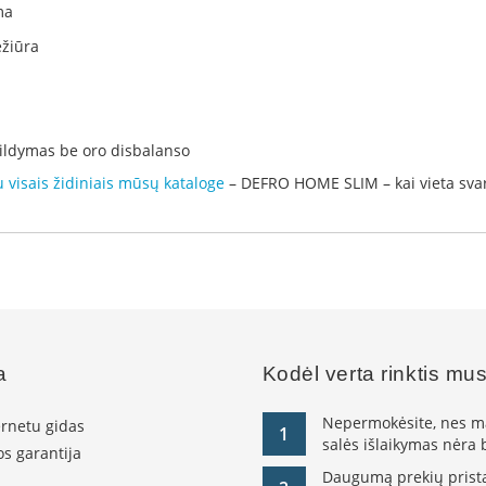
ma
ežiūra
šildymas be oro disbalanso
u visais židiniais mūsų kataloge
– DEFRO HOME SLIM – kai vieta svar
a
Kodėl verta rinktis mu
Nepermokėsite, nes ma
ernetu gidas
1
salės išlaikymas nėra
s garantija
Daugumą prekių pristat