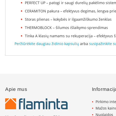
PERFECT UP – patogi ir saugi durelių pakėlimo siste
Konekt
CERAMITON pakura – efektyvus degimas, lengva pri
Ventiliaciniai
blokeliai
Storas plienas – kokybės ir ilgaamžiškumo ženklas
Kaminų
THERMOBLOCK – šilumos išlaikymo sprendimas
įdėklai
Įdėklai
Tinka A klasių namams su rekuperacija – efektyvus 
ovalūs
Peržiūrėkite daugiau židinio kapsulių
arba
susipažinkite s
Įdėklai
apvalūs
Dūmtraukio
vamzdžiai
Kamino
traukos
gerinimas
Apie mus
Informacij
Kamino
traukos
ventiliatoriai
Pirkimo int
Mažos kaino
Kamino
traukos
Nuolaidos