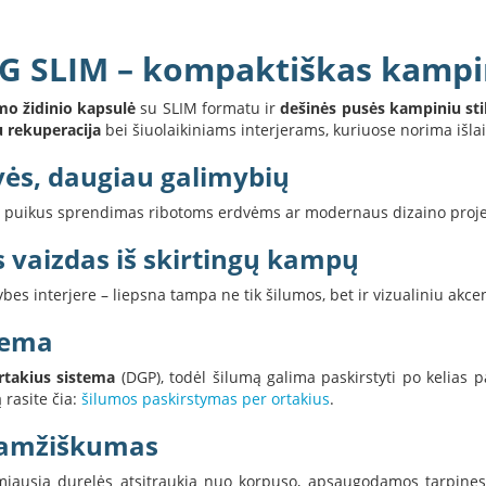
 G SLIM – kompaktiškas kampi
mo židinio kapsulė
su SLIM formatu ir
dešinės pusės kampiniu sti
 rekuperacija
bei šiuolaikiniams interjerams, kuriuose norima išlai
vės, daugiau galimybių
s – puikus sprendimas ribotoms erdvėms ar modernaus dizaino proje
s vaizdas iš skirtingų kampų
es interjere – liepsna tampa ne tik šilumos, bet ir vizualiniu akcen
tema
rtakius sistema
(DGP), todėl šilumą galima paskirstyti po kelias pa
 rasite čia:
šilumos paskirstymas per ortakius
.
gaamžiškumas
miausia durelės atsitraukia nuo korpuso, apsaugodamos tarpines