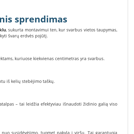
nis sprendimas
klu
, sukurta montavimui ten, kur svarbus vietos taupymas,
kyti švarų erdvės pojūtį.
ktams, kuriuose kiekvienas centimetras yra svarbus.
tu iš kelių stebėjimo taškų.
talpas – tai leidžia efektyviau išnaudoti židinio galią viso
 nuo susidėvėjimo, tuomet pakyla į viršų. Tai garantuoja