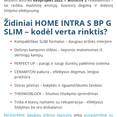
Modelis atitinka
Ekoprojekt 2022
ir
BImSchV 2
reikalavimus –
tai reiškia mažesnę emisiją, švaresnį degimą ir didesnį
L
šildymo efektyvumą.
a
n
Židiniai HOME INTRA S BP G
k
s
SLIM – kodėl verta rinktis?
t
ū
s
Kompaktiškas SLIM formatas – daugiau erdvės interjere
o
Dešinys kampinis stiklas – liepsnos matomumas iš
r
skirtingų kampų
t
a
PERFECT UP – patogi ir saugi durelių pakėlimo sistema
k
i
CERAMITON pakura – efektyvus degimas, lengva
a
priežiūra
i
Storas plienas – kokybės ir ilgaamžiškumo ženklas
S
THERMOBLOCK – šilumos išlaikymo sprendimas
t
a
Tinka A klasių namams su rekuperacija – efektyvus
č
šildymas be oro disbalanso
i
Peržiūrėkite daugiau židinio kapsulių
arba
susipažinkite su
a