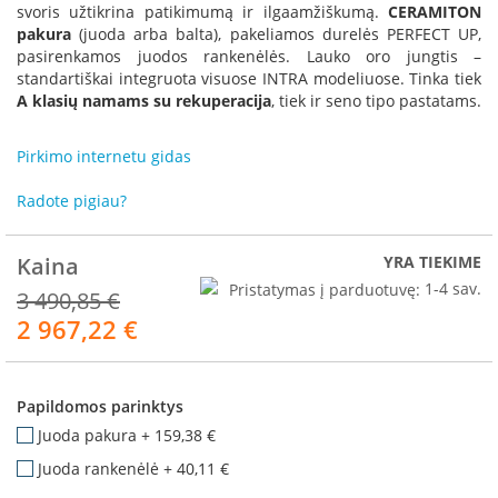
R
svoris užtikrina patikimumą ir ilgaamžiškumą.
CERAMITON
o
pakura
(juoda arba balta), pakeliamos durelės PERFECT UP,
m
pasirenkamos juodos rankenėlės. Lauko oro jungtis –
o
standartiškai integruota visuose INTRA modeliuose. Tinka tiek
t
A klasių namams su rekuperacija
, tiek ir seno tipo pastatams.
o
p
Pirkimo internetu gidas
S
p
Radote pigiau?
a
r
t
Kaina
YRA TIEKIME
h
Pristatymas į parduotuvę:
1-4 sav.
3 490,85 €
e
2 967,22 €
r
Akcija
m
I
Papildomos parinktys
n
v
Juoda pakura
+
159,38 €
i
Juoda rankenėlė
+
40,11 €
c
t