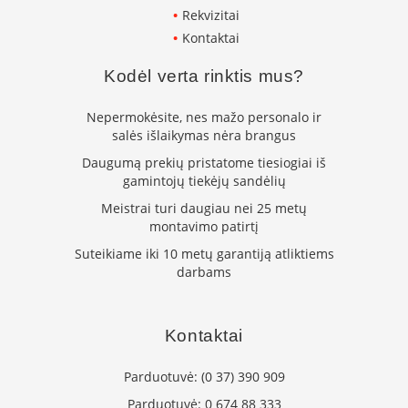
p
Rekvizitai
d
Kontaktai
a
i
Kodėl verta rinktis mus?
l
a
Nepermokėsite, nes mažo personalo ir
Ž
salės išlaikymas nėra brangus
i
Daugumą prekių pristatome tiesiogiai iš
d
i
gamintojų tiekėjų sandėlių
n
Meistrai turi daugiau nei 25 metų
i
montavimo patirtį
o
g
Suteikiame iki 10 metų garantiją atliktiems
r
darbams
o
t
e
l
Kontaktai
ė
s
Parduotuvė:
(0 37) 390 909
Ž
Parduotuvė:
0 674 88 333