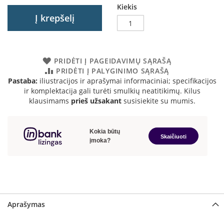
Kiekis
a
Į krepšelį
S
e
g
u
PRIDĖTI Į PAGEIDAVIMŲ SĄRAŠĄ
i
PRIDĖTI Į PALYGINIMO SĄRAŠĄ
n
Pastaba:
iliustracijos ir aprašymai informaciniai; specifikacijos
ir komplektacija gali turėti smulkių neatitikimų. Kilus
W
klausimams
prieš užsakant
susisiekite su mumis.
a
n
d
e
r
s
M
o
r
s
Aprašymas
ø