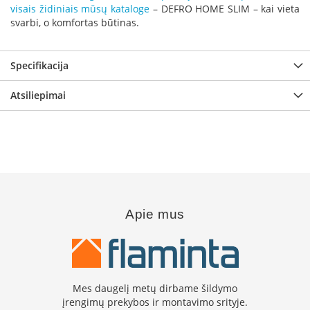
k
visais židiniais mūsų kataloge
– DEFRO HOME SLIM – kai vieta
a
svarbi, o komfortas būtinas.
m
p
i
Specifikacija
a
i
Atsiliepimai
o
r
t
a
k
i
a
i
Apie mus
Ž
i
d
i
n
i
Mes daugelį metų dirbame šildymo
a
įrengimų prekybos ir montavimo srityje.
i