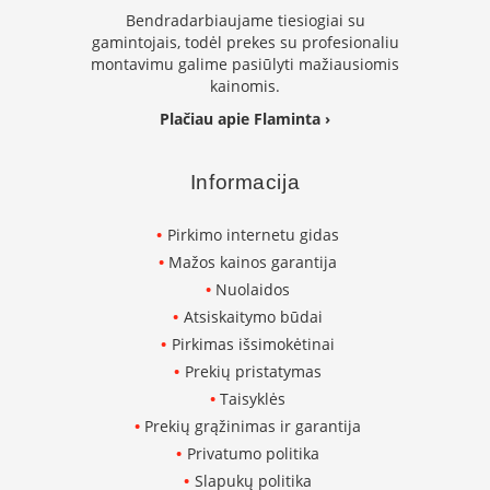
s
Bendradarbiaujame tiesiogiai su
u
gamintojais, todėl prekes su profesionaliu
v
montavimu galime pasiūlyti mažiausiomis
a
kainomis.
n
d
Plačiau apie Flaminta ›
e
n
s
Informacija
k
o
n
Pirkimo internetu gidas
t
Mažos kainos garantija
ū
r
Nuolaidos
u
Atsiskaitymo būdai
Pirkimas išsimokėtinai
Ž
i
Prekių pristatymas
d
Taisyklės
i
Prekių grąžinimas ir garantija
n
i
Privatumo politika
ų
Slapukų politika
a