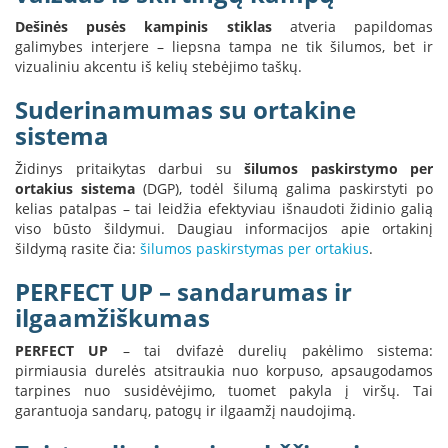
i
d
Dešinės pusės kampinis stiklas
atveria papildomas
i
galimybes interjere – liepsna tampa ne tik šilumos, bet ir
n
vizualiniu akcentu iš kelių stebėjimo taškų.
i
a
Suderinamumas su ortakine
i
sistema
O
Židinys pritaikytas darbui su
šilumos paskirstymo per
r
t
ortakius sistema
(DGP), todėl šilumą galima paskirstyti po
a
kelias patalpas – tai leidžia efektyviau išnaudoti židinio galią
k
viso būsto šildymui. Daugiau informacijos apie ortakinį
i
šildymą rasite čia:
šilumos paskirstymas per ortakius
.
a
i
PERFECT UP – sandarumas ir
i
ilgaamžiškumas
r
į
r
PERFECT UP
– tai dvifazė durelių pakėlimo sistema:
a
pirmiausia durelės atsitraukia nuo korpuso, apsaugodamos
n
tarpines nuo susidėvėjimo, tuomet pakyla į viršų. Tai
g
garantuoja sandarų, patogų ir ilgaamžį naudojimą.
a