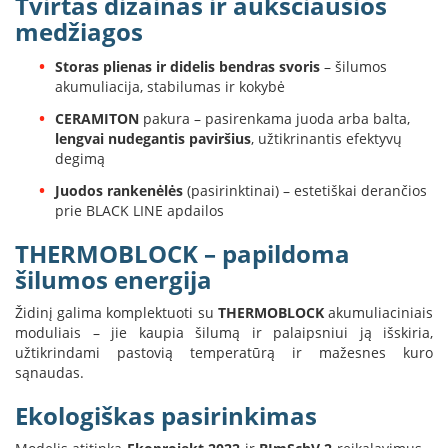
Tvirtas dizainas ir aukščiausios
K
medžiagos
a
r
Storas plienas ir didelis bendras svoris
– šilumos
š
akumuliacija, stabilumas ir kokybė
t
o
CERAMITON
pakura – pasirenkama juoda arba balta,
o
lengvai nudegantis paviršius
, užtikrinantis efektyvų
r
degimą
o
v
Juodos rankenėlės
(pasirinktinai) – estetiškai derančios
e
prie BLACK LINE apdailos
n
t
THERMOBLOCK – papildoma
i
šilumos energija
l
i
Židinį galima komplektuoti su
THERMOBLOCK
akumuliaciniais
a
moduliais – jie kaupia šilumą ir palaipsniui ją išskiria,
t
užtikrindami pastovią temperatūrą ir mažesnes kuro
o
sąnaudas.
r
i
Ekologiškas pasirinkimas
a
i