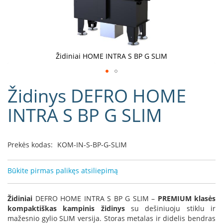
D
o
r
a
k
Židiniai HOME INTRA S BP G SLIM
o
L
Eiti
i
Židinys DEFRO HOME
į
n
e
galerijos
INTRA S BP G SLIM
a
paradžią
D
e
Prekės kodas:
KOM-IN-S-BP-G-SLIM
f
r
o
Būkite pirmas palikęs atsiliepimą
H
o
m
Židiniai
DEFRO HOME INTRA S BP G SLIM –
PREMIUM klasės
e
kompaktiškas kampinis židinys
su dešiniuoju stiklu ir
mažesnio gylio SLIM versija. Storas metalas ir didelis bendras