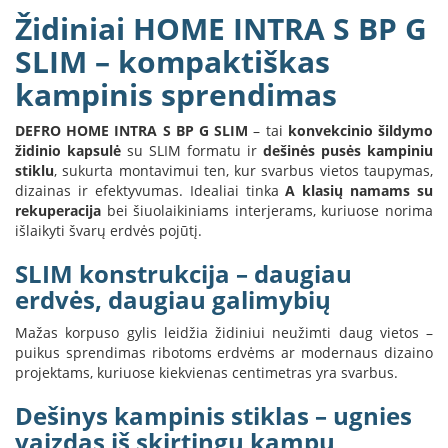
B
Židiniai HOME INTRA S BP G
r
o
SLIM – kompaktiškas
n
kampinis sprendimas
p
i
DEFRO HOME INTRA S BP G SLIM
– tai
konvekcinio šildymo
H
židinio kapsulė
su SLIM formatu ir
dešinės pusės kampiniu
e
stiklu
, sukurta montavimui ten, kur svarbus vietos taupymas,
t
dizainas ir efektyvumas. Idealiai tinka
A klasių namams su
a
rekuperacija
bei šiuolaikiniams interjerams, kuriuose norima
išlaikyti švarų erdvės pojūtį.
E
l
SLIM konstrukcija – daugiau
e
k
erdvės, daugiau galimybių
t
r
Mažas korpuso gylis leidžia židiniui neužimti daug vietos –
i
puikus sprendimas ribotoms erdvėms ar modernaus dizaino
n
projektams, kuriuose kiekvienas centimetras yra svarbus.
i
a
Dešinys kampinis stiklas – ugnies
i
vaizdas iš skirtingų kampų
ž