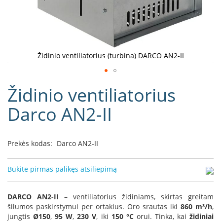
D
o
r
a
k
Židinio ventiliatorius (turbina) DARCO AN2-II
o
L
Eiti
i
Židinio ventiliatorius
į
n
e
galerijos
Darco AN2-II
a
paradžią
D
e
Prekės kodas:
Darco AN2-II
f
r
o
Būkite pirmas palikęs atsiliepimą
H
o
m
DARCO AN2-II
– ventiliatorius židiniams, skirtas greitam
e
šilumos paskirstymui per ortakius. Oro srautas iki
860 m³/h
,
jungtis
Ø150
,
95 W
,
230 V
, iki
150 °C
orui. Tinka, kai
židiniai