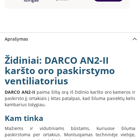
a
S
e
g
u
Aprašymas
i
n
Židiniai: DARCO AN2-II
W
a
karšto oro paskirstymo
n
d
ventiliatorius
e
r
DARCO AN2-II
paima šiltą orą iš židinio karšto oro kameros ir
s
paskirsto jį ortakiais į kitas patalpas, kad šiluma pasiektų kelis
kambarius tolygiau.
M
o
Kam tinka
r
s
Mažiems ir vidutiniams būstams, kuriuose šiluma
ø
paskirstoma per ortakius. Montuojamas techninėje vietoje,