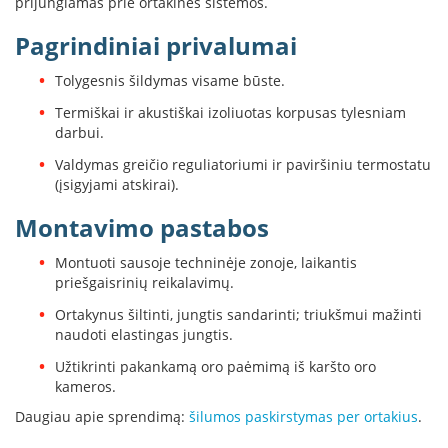
prijungiamas prie ortakinės sistemos.
B
r
Pagrindiniai privalumai
o
n
Tolygesnis šildymas visame būste.
p
i
Termiškai ir akustiškai izoliuotas korpusas tylesniam
darbui.
H
e
Valdymas greičio reguliatoriumi ir paviršiniu termostatu
t
(įsigyjami atskirai).
a
Montavimo pastabos
E
l
Montuoti sausoje techninėje zonoje, laikantis
e
priešgaisrinių reikalavimų.
k
t
Ortakynus šiltinti, jungtis sandarinti; triukšmui mažinti
r
naudoti elastingas jungtis.
i
n
Užtikrinti pakankamą oro paėmimą iš karšto oro
i
kameros.
a
Daugiau apie sprendimą:
šilumos paskirstymas per ortakius
.
i
ž