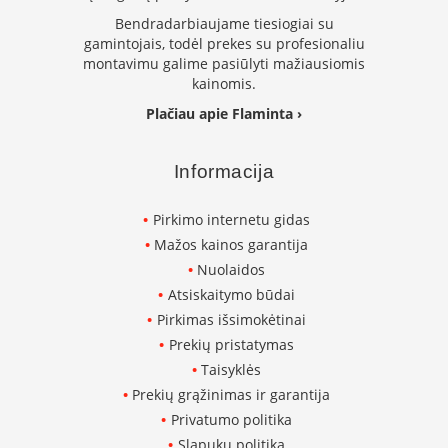
k
Bendradarbiaujame tiesiogiai su
a
gamintojais, todėl prekes su profesionaliu
m
montavimu galime pasiūlyti mažiausiomis
p
kainomis.
i
a
Plačiau apie Flaminta ›
i
o
r
Informacija
t
a
Pirkimo internetu gidas
k
i
Mažos kainos garantija
a
Nuolaidos
i
Atsiskaitymo būdai
Ž
Pirkimas išsimokėtinai
i
Prekių pristatymas
d
Taisyklės
i
n
Prekių grąžinimas ir garantija
i
Privatumo politika
a
i
Slapukų politika