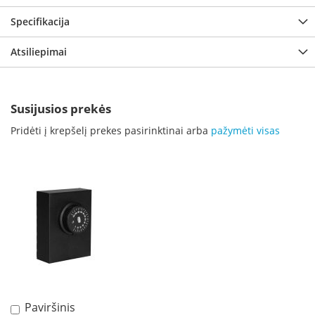
i
d
Specifikacija
i
n
Atsiliepimai
i
a
i
O
Susijusios prekės
r
Pridėti į krepšelį prekes pasirinktinai arba
pažymėti visas
t
a
k
i
a
i
i
r
į
r
a
n
g
a
Paviršinis
Į