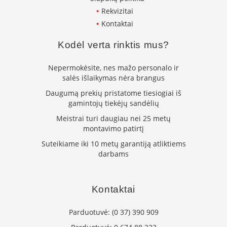
s
Rekvizitai
u
Kontaktai
v
a
n
Kodėl verta rinktis mus?
d
e
Nepermokėsite, nes mažo personalo ir
n
salės išlaikymas nėra brangus
s
k
Daugumą prekių pristatome tiesiogiai iš
o
gamintojų tiekėjų sandėlių
n
t
Meistrai turi daugiau nei 25 metų
ū
montavimo patirtį
r
u
Suteikiame iki 10 metų garantiją atliktiems
darbams
Ž
i
d
Kontaktai
i
n
i
Parduotuvė:
(0 37) 390 909
ų
a