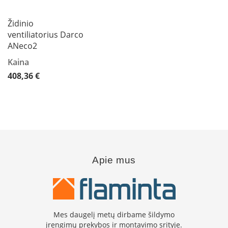
L
a
Židinio
n
ventiliatorius Darco
k
ANeco2
s
t
Kaina
ū
408,36 €
s
o
r
t
a
k
i
a
i
Apie mus
S
t
a
č
Mes daugelį metų dirbame šildymo
i
a
įrengimų prekybos ir montavimo srityje.