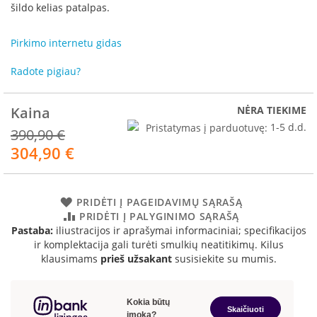
R
šildo kelias patalpas.
o
m
Pirkimo internetu gidas
o
t
Radote pigiau?
o
p
Kaina
NĖRA TIEKIME
S
p
Pristatymas į parduotuvę:
1-5 d.d.
390,90 €
a
304,90 €
Akcija
r
t
h
e
PRIDĖTI Į PAGEIDAVIMŲ SĄRAŠĄ
r
PRIDĖTI Į PALYGINIMO SĄRAŠĄ
m
Pastaba:
iliustracijos ir aprašymai informaciniai; specifikacijos
ir komplektacija gali turėti smulkių neatitikimų. Kilus
I
klausimams
prieš užsakant
susisiekite su mumis.
n
v
i
c
t