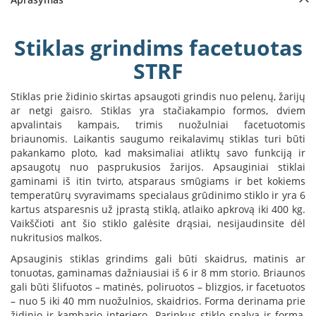
a
S
Stiklas grindims facetuotas
e
STRF
g
u
i
Stiklas prie židinio skirtas apsaugoti grindis nuo pelenų, žarijų
n
ar netgi gaisro. Stiklas yra stačiakampio formos, dviem
apvalintais kampais, trimis nuožulniai facetuotomis
W
briaunomis. Laikantis saugumo reikalavimų stiklas turi būti
a
pakankamo ploto, kad maksimaliai atliktų savo funkciją ir
n
apsaugotų nuo pasprukusios žarijos. Apsauginiai stiklai
d
gaminami iš itin tvirto, atsparaus smūgiams ir bet kokiems
e
temperatūrų svyravimams specialaus grūdinimo stiklo ir yra 6
r
kartus atsparesnis už įprastą stiklą, atlaiko apkrovą iki 400 kg.
s
Vaikščioti ant šio stiklo galėsite drąsiai, nesijaudinsite dėl
nukritusios malkos.
M
o
Apsauginis stiklas grindims gali būti skaidrus, matinis ar
r
tonuotas, gaminamas dažniausiai iš 6 ir 8 mm storio. Briaunos
s
gali būti šlifuotos – matinės, poliruotos – blizgios, ir facetuotos
ø
– nuo 5 iki 40 mm nuožulnios, skaidrios. Forma derinama prie
židinio ir kambario interjero. Parinkus stiklo spalvą ir formą,