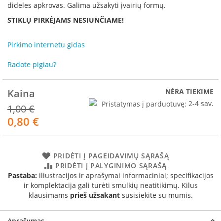
R
dideles apkrovas. Galima užsakyti įvairių formų.
o
STIKLŲ PIRKĖJAMS NESIUNČIAME!
m
o
t
Pirkimo internetu gidas
o
p
Radote pigiau?
S
p
Kaina
NĖRA TIEKIME
a
Pristatymas į parduotuvę:
2-4 sav.
r
1,00 €
t
0,80 €
Akcija
h
e
r
m
PRIDĖTI Į PAGEIDAVIMŲ SĄRAŠĄ
PRIDĖTI Į PALYGINIMO SĄRAŠĄ
I
Pastaba:
iliustracijos ir aprašymai informaciniai; specifikacijos
n
ir komplektacija gali turėti smulkių neatitikimų. Kilus
v
klausimams
prieš užsakant
susisiekite su mumis.
i
c
t
Aprašymas