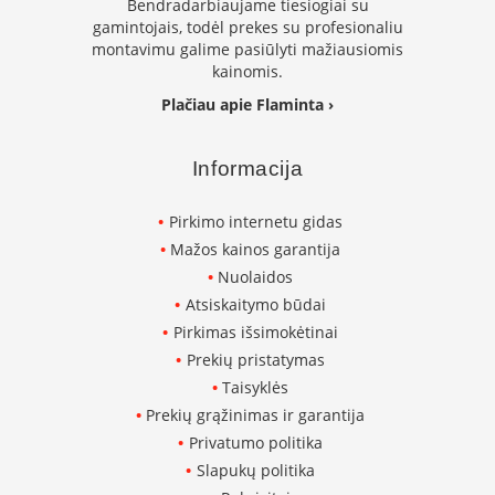
Bendradarbiaujame tiesiogiai su
i
d
gamintojais, todėl prekes su profesionaliu
i
montavimu galime pasiūlyti mažiausiomis
n
kainomis.
i
Plačiau apie Flaminta ›
a
i
Informacija
O
r
t
Pirkimo internetu gidas
a
k
Mažos kainos garantija
i
Nuolaidos
a
Atsiskaitymo būdai
i
i
Pirkimas išsimokėtinai
r
Prekių pristatymas
į
r
Taisyklės
a
Prekių grąžinimas ir garantija
n
Privatumo politika
g
a
Slapukų politika