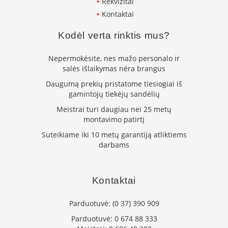
Rekvizitai
K
Kontaktai
a
r
Kodėl verta rinktis mus?
š
t
o
Nepermokėsite, nes mažo personalo ir
o
salės išlaikymas nėra brangus
r
Daugumą prekių pristatome tiesiogiai iš
o
v
gamintojų tiekėjų sandėlių
e
Meistrai turi daugiau nei 25 metų
n
montavimo patirtį
t
i
Suteikiame iki 10 metų garantiją atliktiems
l
darbams
i
a
t
Kontaktai
o
r
i
Parduotuvė:
(0 37) 390 909
a
Parduotuvė:
0 674 88 333
i