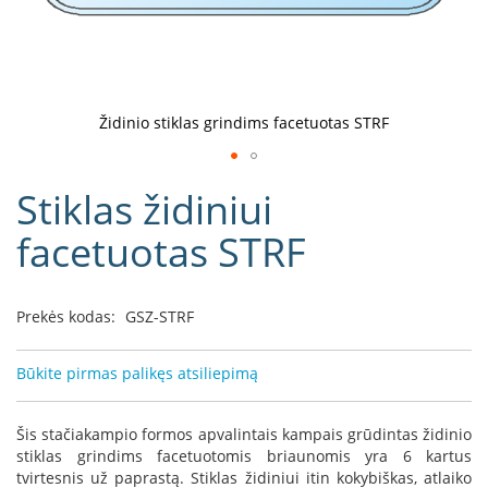
D
o
r
a
k
Židinio stiklas grindims facetuotas STRF
o
L
Eiti
i
Stiklas židiniui
į
n
e
galerijos
facetuotas STRF
a
paradžią
D
e
Prekės kodas:
GSZ-STRF
f
r
o
Būkite pirmas palikęs atsiliepimą
H
o
m
Šis stačiakampio formos apvalintais kampais grūdintas židinio
e
stiklas grindims facetuotomis briaunomis yra 6 kartus
tvirtesnis už paprastą. Stiklas židiniui itin kokybiškas, atlaiko