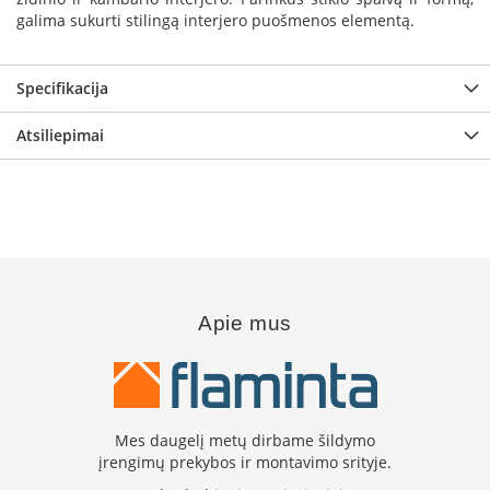
B
galima sukurti stilingą interjero puošmenos elementą.
r
o
n
Specifikacija
p
i
Atsiliepimai
H
e
t
a
E
l
e
k
Apie mus
t
r
i
n
i
a
Mes daugelį metų dirbame šildymo
i
įrengimų prekybos ir montavimo srityje.
ž