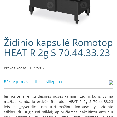
D
o
r
a
k
o
Eiti
Židinio kapsulė Romotop
L
į
i
galerijos
HEAT R 2g S 70.44.33.23
n
paradžią
e
a
Prekės kodas:
HR2SX 23
D
e
f
Būkite pirmas palikęs atsiliepimą
r
o
H
Jei norite įsirengti dešinės pusės kampinį židinį, kuris užima
o
mažiau kambario erdvės, Romotop HEAT R 2g S 70.44.33.23
m
leis tai įgyvendinti nes turi mažintą korpuso gylį. Židinio
e
stiklas (du suglausti stiklai) apipučiamas pakaitintu antriniu