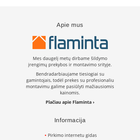
L
a
n
Apie mus
k
s
t
ū
s
o
Mes daugelį metų dirbame šildymo
r
įrengimų prekybos ir montavimo srityje.
t
a
Bendradarbiaujame tiesiogiai su
k
gamintojais, todėl prekes su profesionaliu
i
montavimu galime pasiūlyti mažiausiomis
a
kainomis.
i
Plačiau apie Flaminta ›
S
t
Informacija
a
č
i
Pirkimo internetu gidas
a