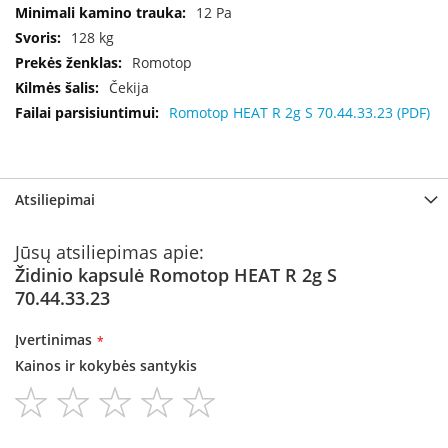
i
12 Pa
d
128 kg
i
n
Romotop
i
Čekija
a
Romotop HEAT R 2g S 70.44.33.23 (PDF)
i
O
r
t
Atsiliepimai
a
k
i
Jūsų atsiliepimas apie:
a
Židinio kapsulė Romotop HEAT R 2g S
i
70.44.33.23
i
r
į
Įvertinimas
r
Kainos ir kokybės santykis
a
n
1
2
3
4
5
g
star
stars
stars
stars
stars
a