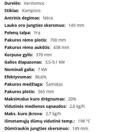
B
Varstomos
r
Kampinis
o
Nėra
n
p
149 mm
i
Yra
700 mm
H
438 mm
e
t
370 mm
a
3,5-9,1 kW
7 kW
E
l
86,6%
e
Šamotas
k
t
565 mm
r
20%
i
2,0 kg/h
n
i
2,7 kg/h
a
198 °C
i
149 mm
ž