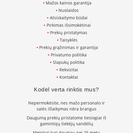
Mažos kainos garantija
k
a
Nuolaidos
m
Atsiskaitymo būdai
p
Pirkimas išsimokėtinai
i
a
Prekių pristatymas
i
Taisyklės
o
Prekių grąžinimas ir garantija
r
t
Privatumo politika
a
Slapukų politika
k
Rekvizitai
i
a
Kontaktai
i
Kodėl verta rinktis mus?
Ž
i
Nepermokėsite, nes mažo personalo ir
d
salės išlaikymas nėra brangus
i
n
Daugumą prekių pristatome tiesiogiai iš
i
gamintojų tiekėjų sandėlių
a
i
Meistrai turi daugiau nei 25 metų