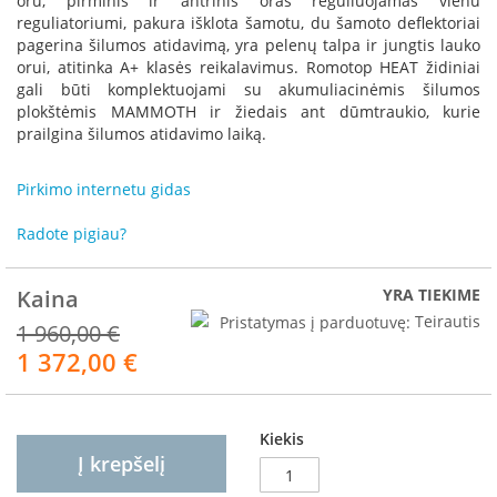
oru, pirminis ir antrinis oras reguliuojamas vienu
R
reguliatoriumi, pakura išklota šamotu, du šamoto deflektoriai
o
pagerina šilumos atidavimą, yra pelenų talpa ir jungtis lauko
m
orui, atitinka A+ klasės reikalavimus. Romotop HEAT židiniai
o
gali būti komplektuojami su akumuliacinėmis šilumos
t
plokštėmis MAMMOTH ir žiedais ant dūmtraukio, kurie
o
p
prailgina šilumos atidavimo laiką.
S
Pirkimo internetu gidas
p
a
Radote pigiau?
r
t
h
Kaina
YRA TIEKIME
e
Pristatymas į parduotuvę:
Teirautis
r
1 960,00 €
m
1 372,00 €
Akcija
I
n
v
Kiekis
i
Į krepšelį
c
t