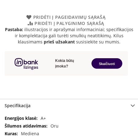
a
S
PRIDĖTI Į PAGEIDAVIMŲ SĄRAŠĄ
e
PRIDĖTI Į PALYGINIMO SĄRAŠĄ
g
Pastaba:
iliustracijos ir aprašymai informaciniai; specifikacijos
u
ir komplektacija gali turėti smulkių neatitikimų. Kilus
i
klausimams
prieš užsakant
susisiekite su mumis.
n
W
a
n
d
e
r
s
M
Specifikacija
o
r
Specifikacija
A+
s
Oru
ø
Mediena