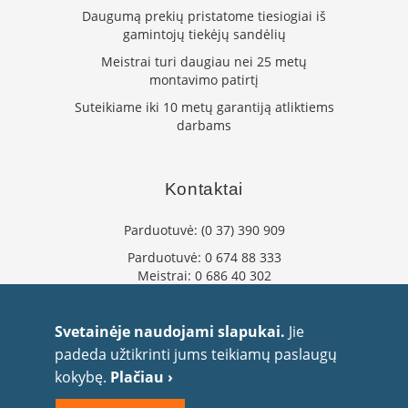
Daugumą prekių pristatome tiesiogiai iš
L
gamintojų tiekėjų sandėlių
a
n
Meistrai turi daugiau nei 25 metų
k
montavimo patirtį
s
t
Suteikiame iki 10 metų garantiją atliktiems
ū
darbams
s
o
r
Kontaktai
t
a
k
Parduotuvė:
(0 37) 390 909
i
Parduotuvė:
0 674 88 333
a
Meistrai:
0 686 40 302
i
info@flaminta.lt
S
eparduotuve@flaminta.lt
Svetainėje naudojami slapukai.
Jie
t
Baltų pr. 26, Šilainiai
a
padeda užtikrinti jums teikiamų paslaugų
Kaunas, 48193 Lietuva
č
kokybę.
Plačiau ›
i
a