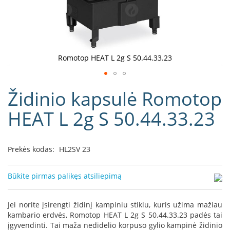
D
o
r
a
k
Romotop HEAT L 2g S 50.44.33.23
o
L
Eiti
i
Židinio kapsulė Romotop
į
n
e
galerijos
HEAT L 2g S 50.44.33.23
a
paradžią
D
e
Prekės kodas:
HL2SV 23
f
r
o
Būkite pirmas palikęs atsiliepimą
H
o
m
Jei norite įsirengti židinį kampiniu stiklu, kuris užima mažiau
e
kambario erdvės, Romotop HEAT L 2g S 50.44.33.23 padės tai
įgyvendinti. Tai maža nedidelio korpuso gylio kampinė židinio