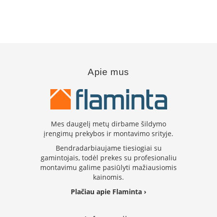
i
d
i
n
i
a
i
Apie mus
O
r
t
a
k
i
Mes daugelį metų dirbame šildymo
a
įrengimų prekybos ir montavimo srityje.
i
i
Bendradarbiaujame tiesiogiai su
r
gamintojais, todėl prekes su profesionaliu
į
montavimu galime pasiūlyti mažiausiomis
r
kainomis.
a
n
Plačiau apie Flaminta ›
g
a