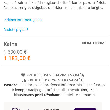
R
kapsulė kairiu stiklu (du suglausti stiklai), kurios pakura išklota
o
šamotu, įrengtas dvigubas deflektorius bei lauko oro jungtis.
m
o
Pirkimo internetu gidas
t
o
p
Radote pigiau?
S
Kaina
NĖRA TIEKIME
p
a
1 690,00 €
r
1 183,00 €
Akcija
t
h
e
r
PRIDĖTI Į PAGEIDAVIMŲ SĄRAŠĄ
m
PRIDĖTI Į PALYGINIMO SĄRAŠĄ
Pastaba:
iliustracijos ir aprašymai informaciniai; specifikacijos
I
ir komplektacija gali turėti smulkių neatitikimų. Kilus
n
klausimams
prieš užsakant
susisiekite su mumis.
v
i
c
t