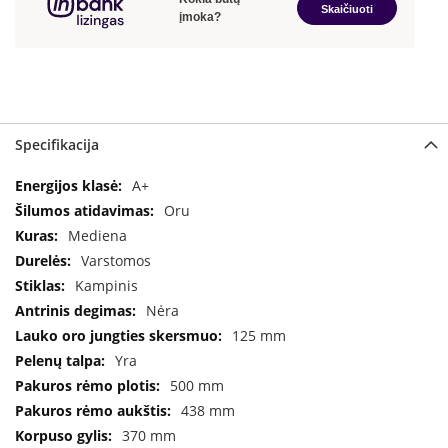
a
S
e
g
u
i
Specifikacija
n
Specifikacija
A+
W
a
Oru
n
Mediena
d
Varstomos
e
r
Kampinis
s
Nėra
125 mm
M
Yra
o
r
500 mm
s
438 mm
ø
370 mm