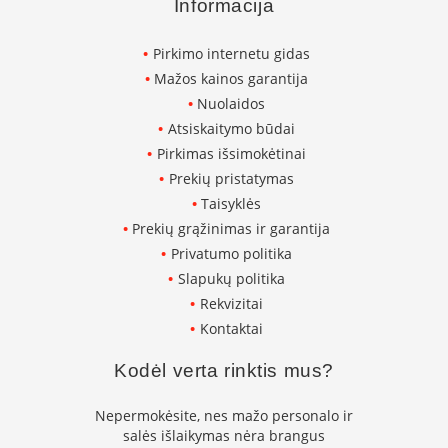
Informacija
K
a
r
Pirkimo internetu gidas
š
Mažos kainos garantija
t
Nuolaidos
o
o
Atsiskaitymo būdai
r
Pirkimas išsimokėtinai
o
Prekių pristatymas
v
e
Taisyklės
n
Prekių grąžinimas ir garantija
t
Privatumo politika
i
Slapukų politika
l
i
Rekvizitai
a
Kontaktai
t
o
Kodėl verta rinktis mus?
r
i
a
Nepermokėsite, nes mažo personalo ir
i
salės išlaikymas nėra brangus