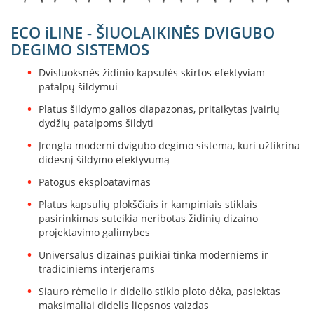
L
ECO iLINE - ŠIUOLAIKINĖS DVIGUBO
a
n
DEGIMO SISTEMOS
k
s
Dvisluoksnės židinio kapsulės skirtos efektyviam
t
patalpų šildymui
ū
Platus šildymo galios diapazonas, pritaikytas įvairių
s
o
dydžių patalpoms šildyti
r
Įrengta moderni dvigubo degimo sistema, kuri užtikrina
t
didesnį šildymo efektyvumą
a
k
Patogus eksploatavimas
i
a
Platus kapsulių plokščiais ir kampiniais stiklais
i
pasirinkimas suteikia neribotas židinių dizaino
projektavimo galimybes
S
Universalus dizainas puikiai tinka moderniems ir
t
tradiciniems interjerams
a
č
Siauro rėmelio ir didelio stiklo ploto dėka, pasiektas
i
maksimaliai didelis liepsnos vaizdas
a