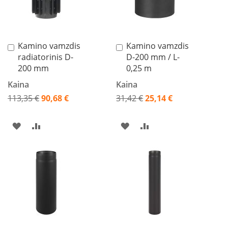
s
n
e
l
ė
Kamino vamzdis
Kamino vamzdis
Į
Į
s
radiatorinis D-
D-200 mm / L-
krepšelį
krepšelį
s
200 mm
0,25 m
u
š
Kaina
Kaina
i
113,35 €
90,68 €
31,42 €
25,14 €
l
Akcija
Akcija
u
m
PRIDĖTI
PRIDĖTI
PRIDĖTI
PRIDĖTI
o
k
Į
Į
Į
Į
a
i
PAGEIDAVIMŲ
PALYGINIMO
PAGEIDAVIMŲ
PALYGINIMO
č
i
SĄRAŠĄ
SĄRAŠĄ
SĄRAŠĄ
SĄRAŠĄ
u
K
o
k