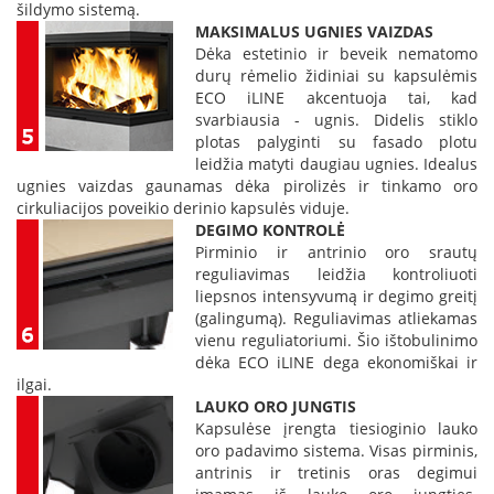
s
šildymo sistemą.
p
MAKSIMALUS UGNIES VAIZDAS
a
Dėka estetinio ir beveik nematomo
r
durų rėmelio židiniai su kapsulėmis
u
ECO iLINE akcentuoja tai, kad
s
svarbiausia - ugnis. Didelis stiklo
s
plotas palyginti su fasado plotu
t
leidžia matyti daugiau ugnies. Idealus
i
ugnies vaizdas gaunamas dėka pirolizės ir tinkamo oro
k
cirkuliacijos poveikio derinio kapsulės viduje.
l
DEGIMO KONTROLĖ
a
Pirminio ir antrinio oro srautų
s
reguliavimas leidžia kontroliuoti
liepsnos intensyvumą ir degimo greitį
S
t
(galingumą). Reguliavimas atliekamas
i
vienu reguliatoriumi. Šio ištobulinimo
k
dėka ECO iLINE dega ekonomiškai ir
l
ilgai.
a
LAUKO ORO JUNGTIS
s
Kapsulėse įrengta tiesioginio lauko
g
oro padavimo sistema. Visas pirminis,
r
antrinis ir tretinis oras degimui
i