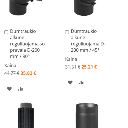
n
e
l
ė
s
s
Dūmtraukio
Dūmtraukio
Į
Į
u
alkūnė
alkūnė
krepšelį
krepšelį
v
reguliuojama su
reguliuojama D-
a
n
pravala D-200
200 mm / 45°
d
mm / 90°
Kaina
e
n
Kaina
31,51 €
25,21 €
s
Akcija
44,77 €
35,82 €
k
Akcija
o
PRIDĖTI
PRIDĖTI
n
PRIDĖTI
PRIDĖTI
t
Į
Į
ū
Į
Į
r
PAGEIDAVIMŲ
PALYGINIMO
u
PAGEIDAVIMŲ
PALYGINIMO
SĄRAŠĄ
SĄRAŠĄ
K
SĄRAŠĄ
SĄRAŠĄ
r
o