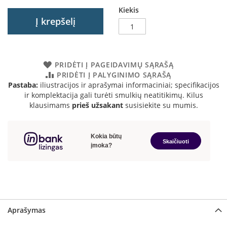
a
Kiekis
Į krepšelį
S
e
g
u
PRIDĖTI Į PAGEIDAVIMŲ SĄRAŠĄ
i
PRIDĖTI Į PALYGINIMO SĄRAŠĄ
n
Pastaba:
iliustracijos ir aprašymai informaciniai; specifikacijos
ir komplektacija gali turėti smulkių neatitikimų. Kilus
W
klausimams
prieš užsakant
susisiekite su mumis.
a
n
d
e
r
s
M
o
r
s
Aprašymas
ø