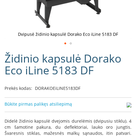
D
o
r
a
k
Dvipusė židinio kapsulė Dorako Eco iLine 5183 DF
o
L
Eiti
i
Židinio kapsulė Dorako
į
n
e
galerijos
Eco iLine 5183 DF
a
paradžią
D
e
Prekės kodas:
DORAKOEiLINE5183DF
f
r
o
Būkite pirmas palikęs atsiliepimą
H
o
m
Didelė židinio kapsulė dvejomis durelėmis (dvipusiu stiklu). 4
e
cm šamotine pakura, du deflektoriai, lauko oro jungtis.
Švaresnis stiklas, mažesnės malkų sąnaudos, itin patvari.