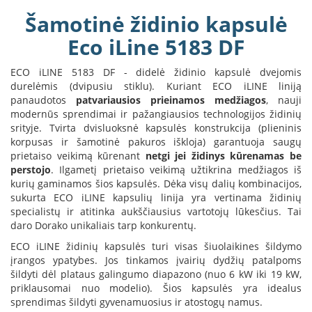
B
Šamotinė židinio kapsulė
r
o
Eco iLine 5183 DF
n
p
ECO iLINE 5183 DF - didelė židinio kapsulė dvejomis
i
durelėmis (dvipusiu stiklu). Kuriant ECO iLINE liniją
H
panaudotos
patvariausios prieinamos medžiagos
, nauji
e
modernūs sprendimai ir pažangiausios technologijos židinių
t
srityje. Tvirta dvisluoksnė kapsulės konstrukcija (plieninis
a
korpusas ir šamotinė pakuros iškloja) garantuoja saugų
prietaiso veikimą kūrenant
netgi jei židinys kūrenamas be
E
perstojo
. Ilgametį prietaiso veikimą užtikrina medžiagos iš
l
kurių gaminamos šios kapsulės. Dėka visų dalių kombinacijos,
e
sukurta ECO iLINE kapsulių linija yra vertinama židinių
k
specialistų ir atitinka aukščiausius vartotojų lūkesčius. Tai
t
daro Dorako unikaliais tarp konkurentų.
r
i
ECO iLINE židinių kapsulės turi visas šiuolaikines šildymo
n
įrangos ypatybes. Jos tinkamos įvairių dydžių patalpoms
i
šildyti dėl plataus galingumo diapazono (nuo 6 kW iki 19 kW,
a
priklausomai nuo modelio). Šios kapsulės yra idealus
i
sprendimas šildyti gyvenamuosius ir atostogų namus.
ž