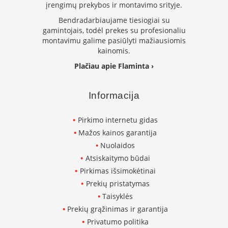
i
įrengimų prekybos ir montavimo srityje.
m
Bendradarbiaujame tiesiogiai su
o
k
gamintojais, todėl prekes su profesionaliu
r
montavimu galime pasiūlyti mažiausiomis
o
kainomis.
s
Plačiau apie Flaminta ›
n
e
l
ė
Informacija
s
Pirkimo internetu gidas
P
a
Mažos kainos garantija
k
Nuolaidos
a
Atsiskaitymo būdai
b
i
Pirkimas išsimokėtinai
n
Prekių pristatymas
a
m
Taisyklės
o
Prekių grąžinimas ir garantija
s
Privatumo politika
k