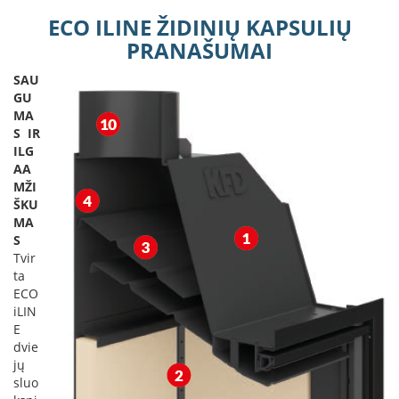
k
ECO ILINE ŽIDINIŲ KAPSULIŲ
a
PRANAŠUMAI
m
p
i
SAU
a
GU
i
MA
o
S IR
r
ILG
t
AA
a
MŽI
k
ŠKU
i
MA
a
S
i
Tvir
ta
Ž
ECO
i
iLIN
d
E
i
n
dvie
i
jų
a
sluo
i