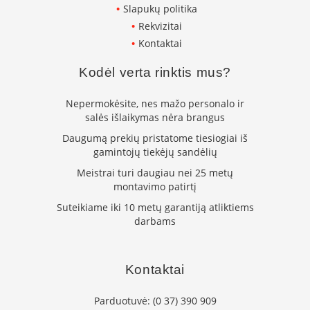
r
Slapukų politika
o
Rekvizitai
s
n
Kontaktai
e
l
Kodėl verta rinktis mus?
ė
s
Nepermokėsite, nes mažo personalo ir
salės išlaikymas nėra brangus
G
r
Daugumą prekių pristatome tiesiogiai iš
a
gamintojų tiekėjų sandėlių
n
u
Meistrai turi daugiau nei 25 metų
l
montavimo patirtį
i
n
Suteikiame iki 10 metų garantiją atliktiems
ė
darbams
s
k
r
o
Kontaktai
s
n
Parduotuvė:
(0 37) 390 909
e