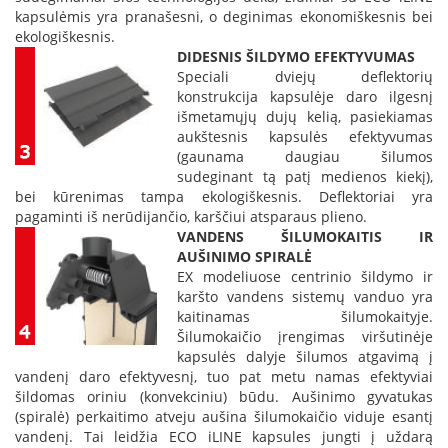
i
kapsulėmis yra pranašesni, o deginimas ekonomiškesnis bei
d
ekologiškesnis.
i
DIDESNIS ŠILDYMO EFEKTYVUMAS
n
Speciali dviejų deflektorių
i
ų
konstrukcija kapsulėje daro ilgesnį
s
išmetamųjų dujų kelią, pasiekiamas
t
aukštesnis kapsulės efektyvumas
i
(gaunama daugiau šilumos
k
sudeginant tą patį medienos kiekį),
l
bei kūrenimas tampa ekologiškesnis. Deflektoriai yra
a
pagaminti iš nerūdijančio, karščiui atsparaus plieno.
i
VANDENS ŠILUMOKAITIS IR
AUŠINIMO SPIRALĖ
K
EX modeliuose centrinio šildymo ir
a
karšto vandens sistemų vanduo yra
r
kaitinamas šilumokaityje.
š
č
Šilumokaičio įrengimas viršutinėje
i
kapsulės dalyje šilumos atgavimą į
u
vandenį daro efektyvesnį, tuo pat metu namas efektyviai
i
šildomas oriniu (konvekciniu) būdu. Aušinimo gyvatukas
a
(spiralė) perkaitimo atveju aušina šilumokaičio viduje esantį
t
vandenį. Tai leidžia ECO iLINE kapsules jungti į uždarą