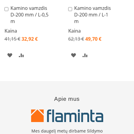
l
i
Kamino vamzdis
Kamino vamzdis
Į
Į
n
D-200 mm / L-0,5
D-200 mm / L-1
krepšelį
krepšelį
ė
m
m
s
k
Kaina
Kaina
r
o
41,15 €
32,92 €
62,13 €
49,70 €
s
Akcija
Akcija
n
e
PRIDĖTI
PRIDĖTI
PRIDĖTI
PRIDĖTI
l
ė
Į
Į
Į
Į
s
PAGEIDAVIMŲ
PALYGINIMO
PAGEIDAVIMŲ
PALYGINIMO
M
SĄRAŠĄ
SĄRAŠĄ
SĄRAŠĄ
SĄRAŠĄ
a
i
s
Apie mus
t
o
r
u
o
š
Mes daugelį metų dirbame šildymo