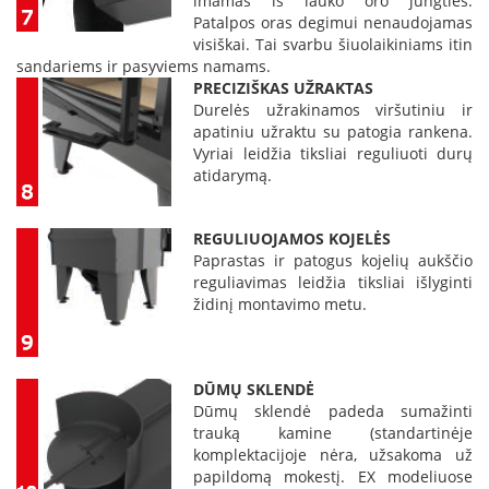
imamas iš lauko oro jungties.
n
Patalpos oras degimui nenaudojamas
d
visiškai. Tai svarbu šiuolaikiniams itin
i
sandariems ir pasyviems namams.
m
PRECIZIŠKAS UŽRAKTAS
s
Durelės užrakinamos viršutiniu ir
apatiniu užraktu su patogia rankena.
D
Vyriai leidžia tiksliai reguliuoti durų
ū
atidarymą.
m
t
r
a
REGULIUOJAMOS KOJELĖS
u
Paprastas ir patogus kojelių aukščio
k
reguliavimas leidžia tiksliai išlyginti
i
židinį montavimo metu.
a
i
ž
i
DŪMŲ SKLENDĖ
d
Dūmų sklendė padeda sumažinti
i
n
trauką kamine (standartinėje
i
komplektacijoje nėra, užsakoma už
a
papildomą mokestį. EX modeliuose