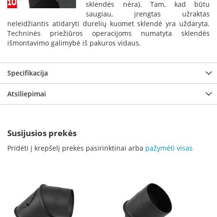
m
sklendės nėra). Tam, kad būtu
s
saugiau, įrengtas užraktas
neleidžiantis atidaryti durelių kuomet sklendė yra uždaryta.
Krosnelės
Techninės priežiūros operacijoms numatyta sklendės
išmontavimo galimybė iš pakuros vidaus.
K
e
t
Specifikacija
a
u
s
Atsiliepimai
k
r
o
s
Susijusios prekės
n
e
Pridėti į krepšelį prekes pasirinktinai arba
pažymėti visas
l
ė
s
K
r
o
s