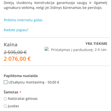
R
Dviejų sluoksnių konstrukcija garantuoja saugų ir ilgametį
o
ugniakuro veikimą, netgi jei židinys kūrenamas be perstojo.
m
o
Pirkimo internetu gidas
t
o
p
Radote pigiau?
S
Kaina
YRA TIEKIME
p
a
Pristatymas į parduotuvę:
2-6 sav.
2 595,00 €
r
2 076,00 €
Akcija
t
h
e
r
Papildoma nuolaida
m
Užsakysiu montavimą
-
50,00 €
I
n
Šamotas
v
Natūraliai gelsvas
i
c
Juodas
t