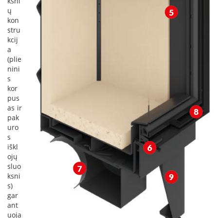
ksni
s
ų
u
kon
v
stru
a
kcij
n
a
d
e
(plie
n
nini
s
s
k
kor
o
pus
n
as ir
t
pak
ū
uro
r
s
u
iškl
Ž
ojų
i
sluo
d
ksni
i
s)
n
gar
i
ant
ų
uoja
a