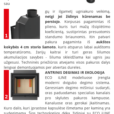
sau
p
d
gų ir ilgametį ugniakuro veikimą,
a
netgi jei židinys kūrenamas be
i
perstojo
. Korpusas pagamintas iš
l
plieno, kuris turi mažą išsiplėtimo
a
koeficientą, sustiprintas presuotomis
standumo briaunomis. Itin patvari
Ž
i
pakura pagaminta iš
aukštos
d
kokybės 4 cm storio šamoto
, kuris atsparus labai aukštoms
i
temperatūroms, žarijų kaitrai ir turi geras šilumos
n
akumuliacijos savybes - šiluma skleidžiama kai ugnis jau
i
užgesusi. Techninės priežiūros atvejams visos pakuros dalys
o
lengvai demontuojamos per atvertas dureles.
g
ANTRINIS DEGIMAS IR EKOLOGIJA
r
ECO iLINE modeliuose įrengta
o
moderni dvigubo degimo sistema.
t
e
Geresniam degimo mišiniui sudaryti,
l
oras paduodamas specialias kanalais
ė
pro skylutes pakuros kampuose.
s
Kanaluose oras gerokai įkaitinamas.
Kuro dalis, kuri įprastose kapsulėse išmetama per kaminą yra
Ž
sudegimama. Šios technologijos dėka, židiniai su ECO iLINE