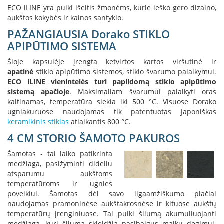
i
ECO iLINE yra puiki išeitis žmonėms, kurie ieško gero dizaino,
d
aukštos kokybės ir kainos santykio.
i
n
PAŽANGIAUSIA Dorako STIKLO
i
APIPŪTIMO SISTEMA
a
i
Šioje kapsulėje įrengta ketvirtos kartos viršutinė ir
apatinė
stiklo apipūtimo sistemos, stiklo švarumo palaikymui.
O
ECO iLINE vienintelės turi papildomą stiklo apipūtimo
r
sistemą apačioje
. Maksimaliam švarumui palaikyti oras
t
kaitinamas, temperatūra siekia iki 500 °C. Visuose Dorako
a
ugniakuruose naudojamas tik patentuotas Japoniškas
k
i
keramikinis stiklas
atlaikantis 800 °C.
a
4 CM STORIO ŠAMOTO PAKUROS
i
i
Šamotas - tai laiko patikrinta
r
medžiaga, pasižyminti dideliu
į
atsparumu aukštoms
r
temperatūroms ir ugnies
a
n
poveikiui. Šamotas dėl savo ilgaamžiškumo plačiai
g
naudojamas pramoninėse aukštakrosnėse ir kituose aukštų
a
temperatūrų įrenginiuose. Tai puiki šilumą akumuliuojanti
medžiaga, kuri šilumą skleidžia pasibaigus malkų degimui.