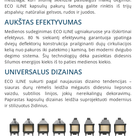
K
ECO iLINE kapsulių pakurų šamotą galite rinktis iš trijų
a
atspalvių: natūraliai gelsvos, rudos ir juodos.
r
AUKŠTAS EFEKTYVUMAS
š
t
Medienos sudeginimas ECO iLINE ugniakuruose yra išskirtinai
o
efektyvus. 80 % siekiantį efektyvumą garantuoja ypatinga
o
dviejų deflektorių konstrukcija prailginanti dujų cirkuliacijos
r
kelią nuo pakuros iki patekimo į kaminą, bei moderni dvigubo
o
degimo sistema. Šių technologijų dėka pasiektas didesnis
v
e
šilumos energijos kiekis iš to paties medienos kiekio.
n
UNIVERSALUS DIZAINAS
t
i
ECO iLINE sukurti pagal naujausias dizaino tendencijas –
l
siauras durų rėmelis leidžia mėgautis didesniu liepsnos
i
vaizdu, subtilios linijos, jokių nereikalingų dekoravimų.
a
Paprastas kapsulių dizainas leidžia suprojektuoti modernius
t
ir stilizuotus židinius.
o
r
i
a
i