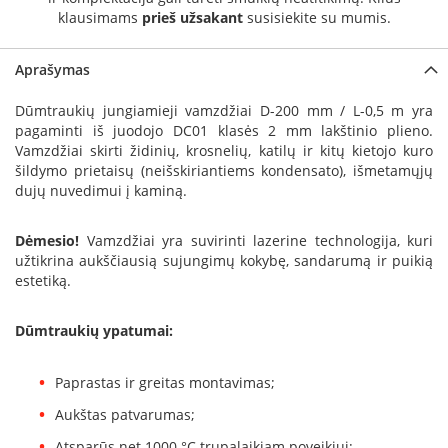
a
klausimams
prieš užsakant
susisiekite su mumis.
S
Aprašymas
e
g
Dūmtraukių jungiamieji vamzdžiai D-200 mm / L-0,5 m yra
u
pagaminti iš juodojo DC01 klasės 2 mm lakštinio plieno.
i
Vamzdžiai skirti židinių, krosnelių, katilų ir kitų kietojo kuro
n
šildymo prietaisų (neišskiriantiems kondensato), išmetamųjų
W
dujų nuvedimui į kaminą.
a
n
Dėmesio!
Vamzdžiai yra suvirinti lazerine technologija, kuri
d
užtikrina aukščiausią sujungimų kokybę, sandarumą ir puikią
e
estetiką.
r
s
Dūmtraukių ypatumai:
M
o
r
Paprastas ir greitas montavimas;
s
Aukštas patvarumas;
ø
Atsparūs net 1000 °C trupalaikiam poveikiui;