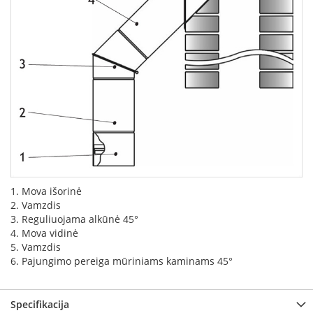
k
a
m
p
i
a
i
o
r
t
a
k
i
a
1. Mova išorinė
i
2. Vamzdis
3. Reguliuojama alkūnė 45°
Ž
4. Mova vidinė
i
d
5. Vamzdis
i
6. Pajungimo pereiga mūriniams kaminams 45°
n
i
a
Specifikacija
i