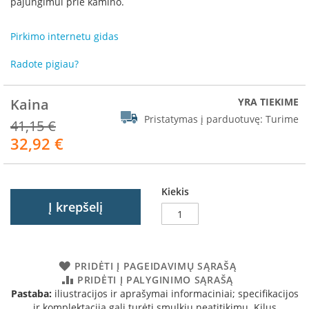
pajungimui prie kamino.
R
o
m
Pirkimo internetu gidas
o
t
Radote pigiau?
o
p
Kaina
YRA TIEKIME
S
Pristatymas į parduotuvę:
Turime
41,15 €
p
a
32,92 €
Akcija
r
t
h
e
Kiekis
r
Į krepšelį
m
I
n
PRIDĖTI Į PAGEIDAVIMŲ SĄRAŠĄ
v
PRIDĖTI Į PALYGINIMO SĄRAŠĄ
i
Pastaba:
iliustracijos ir aprašymai informaciniai; specifikacijos
c
t
ir komplektacija gali turėti smulkių neatitikimų. Kilus