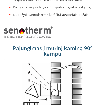
B
r
Dažų spalva juoda, grafito spalva pagal užsakymą;
o
Nudažyti "Senotherm" karščiui atspariais dažais.
n
p
i
H
e
t
Pajungimas į mūrinį kaminą 90°
a
kampu
E
l
e
k
t
r
i
n
i
a
i
ž