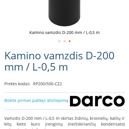
D
o
r
a
k
Kamino vamzdis D-200 mm / L-0,5 m
o
L
Eiti
i
Kamino vamzdis D-200
į
n
e
galerijos
mm / L-0,5 m
a
paradžią
D
e
Prekės kodas:
RP200/500-CZ2
f
r
o
Būkite pirmas palikęs atsiliepimą
H
o
m
Vamzdis D-200 mm / L-0,5 m skirtas židinių, krosnelių, katilų ir
e
kitų kieto kuro įrenginių (neišskiriančių kondensato)