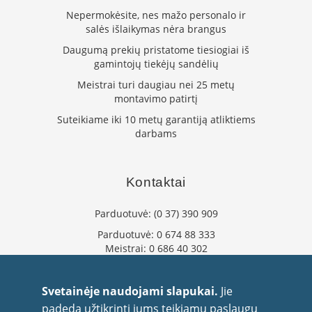
i
Nepermokėsite, nes mažo personalo ir
d
i
salės išlaikymas nėra brangus
n
Daugumą prekių pristatome tiesiogiai iš
i
gamintojų tiekėjų sandėlių
ų
s
Meistrai turi daugiau nei 25 metų
t
montavimo patirtį
i
k
Suteikiame iki 10 metų garantiją atliktiems
l
darbams
a
i
K
Kontaktai
a
r
Parduotuvė:
(0 37) 390 909
š
č
Parduotuvė:
0 674 88 333
i
Meistrai:
0 686 40 302
u
info@flaminta.lt
i
eparduotuve@flaminta.lt
a
Svetainėje naudojami slapukai.
Jie
t
Baltų pr. 26, Šilainiai
padeda užtikrinti jums teikiamų paslaugų