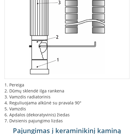
i
d
i
n
i
a
i
O
r
t
a
k
i
a
i
1. Pereiga
i
2. Dūmų sklendė ilga rankena
r
3. Vamzdis radiatorinis
į
4. Reguliuojama alkūnė su pravala 90°
r
5. Vamzdis
a
6. Apdalos (dekoratyvinis) žiedas
n
7. Dvisienis pajungimo lizdas
g
a
Pajungimas į keraminikinį kaminą