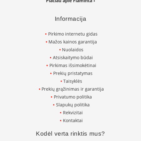
Plačiau apie Flaminta ›
p
d
a
Informacija
i
l
a
Pirkimo internetu gidas
Mažos kainos garantija
Ž
Nuolaidos
i
d
Atsiskaitymo būdai
i
Pirkimas išsimokėtinai
n
Prekių pristatymas
i
o
Taisyklės
g
Prekių grąžinimas ir garantija
r
o
Privatumo politika
t
Slapukų politika
e
Rekvizitai
l
ė
Kontaktai
s
Kodėl verta rinktis mus?
Ž