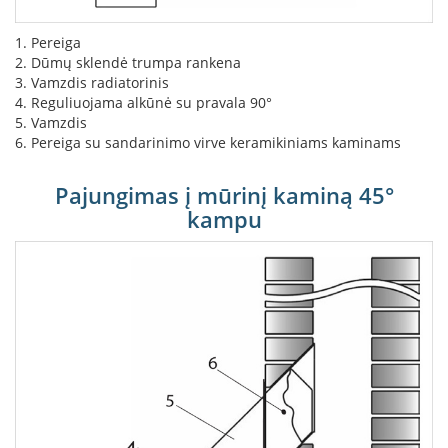
L
a
1. Pereiga
n
2. Dūmų sklendė trumpa rankena
k
3. Vamzdis radiatorinis
s
4. Reguliuojama alkūnė su pravala 90°
t
5. Vamzdis
ū
6. Pereiga su sandarinimo virve keramikiniams kaminams
s
o
Pajungimas į mūrinį kaminą 45°
r
t
kampu
a
k
i
a
i
S
t
a
č
i
a