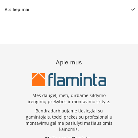
s
u
Atsiliepimai
v
a
n
d
e
n
s
k
o
Apie mus
n
t
ū
r
u
Mes daugelį metų dirbame šildymo
Ž
įrengimų prekybos ir montavimo srityje.
i
d
Bendradarbiaujame tiesiogiai su
i
gamintojais, todėl prekes su profesionaliu
n
montavimu galime pasiūlyti mažiausiomis
i
kainomis.
ų
a