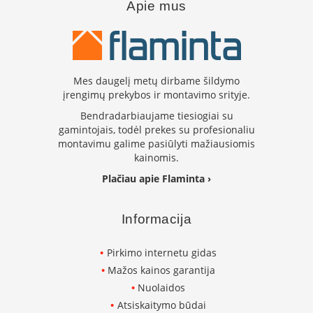
Apie mus
p
d
a
i
l
a
Mes daugelį metų dirbame šildymo
įrengimų prekybos ir montavimo srityje.
Ž
i
Bendradarbiaujame tiesiogiai su
d
gamintojais, todėl prekes su profesionaliu
i
montavimu galime pasiūlyti mažiausiomis
n
kainomis.
i
o
Plačiau apie Flaminta ›
g
r
o
Informacija
t
e
l
Pirkimo internetu gidas
ė
Mažos kainos garantija
s
Nuolaidos
Ž
Atsiskaitymo būdai