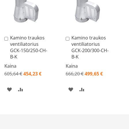
SĄRAŠĄ
SĄRAŠĄ
SĄRAŠĄ
SĄRAŠĄ
s
u
v
a
n
d
e
Kamino traukos
Kamino traukos
Į
Į
n
ventiliatorius
ventiliatorius
krepšelį
krepšelį
s
GCK-150/250-CH-
GCK-200/300-CH-
k
o
B-K
B-K
n
Kaina
Kaina
t
ū
605,64 €
454,23 €
666,20 €
499,65 €
r
Akcija
Akcija
u
PRIDĖTI
PRIDĖTI
PRIDĖTI
PRIDĖTI
Ž
i
Į
Į
Į
Į
d
i
PAGEIDAVIMŲ
PALYGINIMO
PAGEIDAVIMŲ
PALYGINIMO
n
i
SĄRAŠĄ
SĄRAŠĄ
SĄRAŠĄ
SĄRAŠĄ
ų
a