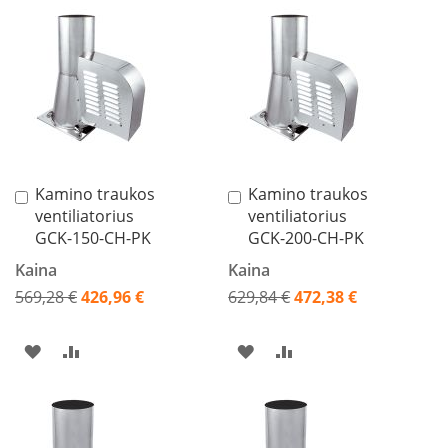
k
a
PAGEIDAVIMŲ
PALYGINIMO
PAGEIDAVIMŲ
PALYGINIMO
m
p
SĄRAŠĄ
SĄRAŠĄ
SĄRAŠĄ
SĄRAŠĄ
i
a
i
o
r
t
Kamino traukos
Kamino traukos
Į
Į
a
ventiliatorius
ventiliatorius
krepšelį
krepšelį
k
GCK-150-CH-PK
GCK-200-CH-PK
i
a
Kaina
Kaina
i
569,28 €
426,96 €
629,84 €
472,38 €
Ž
Akcija
Akcija
i
PRIDĖTI
PRIDĖTI
PRIDĖTI
PRIDĖTI
d
i
Į
Į
Į
Į
n
i
PAGEIDAVIMŲ
PALYGINIMO
PAGEIDAVIMŲ
PALYGINIMO
a
i