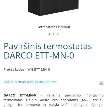
D
o
r
a
k
Termostatas židiniui
o
L
Eiti
i
Paviršinis termostatas
į
n
e
galerijos
DARCO ETT-MN-0
a
paradžią
D
e
Prekės kodas:
WH-ETT-MN-0
f
r
o
Būkite pirmas palikęs atsiliepimą
H
o
m
DARCO ETT-MN-0
– rankinis paviršinio montavimo
e
termostatas židinio karšto oro aparatams (AN-II serija).
Įjungia, kai temperatūra pakyla virš nustatytos, išjungia