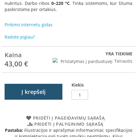
R
nukritus. Darbo ribos
0–220 °C
. Tinka sistemoms, kur šiluma
o
paskirstoma per ortakius.
m
o
Pirkimo internetu gidas
t
o
p
Radote pigiau?
S
Kaina
YRA TIEKIME
p
a
Pristatymas į parduotuvę:
Teirautis
43,00 €
r
t
h
e
Kiekis
r
Į krepšelį
m
I
n
PRIDĖTI Į PAGEIDAVIMŲ SĄRAŠĄ
v
PRIDĖTI Į PALYGINIMO SĄRAŠĄ
i
Pastaba:
iliustracijos ir aprašymai informaciniai; specifikacijos
c
t
ir komplektacija gali turėti smulkių neatitikimų. Kilus