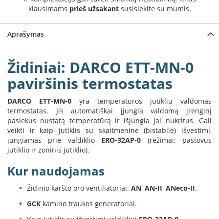
a
klausimams
prieš užsakant
susisiekite su mumis.
S
Aprašymas
e
g
u
Židiniai: DARCO ETT-MN-0
i
n
paviršinis termostatas
W
DARCO ETT-MN-0
yra temperatūros jutikliu valdomas
a
termostatas. Jis automatiškai įjungia valdomą įrenginį
n
d
pasiekus nustatą temperatūrą ir išjungia jai nukritus. Gali
e
veikti ir kaip jutiklis su skaitmenine (bistabile) išvestimi,
r
jungiamas prie valdiklio
ERO-32AP-0
(režimai: pastovus
s
jutiklio ir zoninis jutiklio).
M
Kur naudojamas
o
r
Židinio karšto oro ventiliatoriai:
AN
,
AN-II
,
ANeco-II
.
s
GCK
kamino traukos generatoriai.
ø