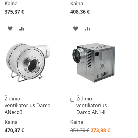
Kaina
Kaina
K
a
375,37 €
408,36 €
r
š
t
PRIDĖTI
PRIDĖTI
PRIDĖTI
PRIDĖTI
o
Į
Į
Į
Į
o
r
PAGEIDAVIMŲ
PALYGINIMO
PAGEIDAVIMŲ
PALYGINIMO
o
v
SĄRAŠĄ
SĄRAŠĄ
SĄRAŠĄ
SĄRAŠĄ
e
n
t
i
l
i
a
Židinio
Židinio
Į
t
ventiliatorius Darco
ventiliatorius
krepšelį
o
ANeco3
Darco AN1-II
r
i
Kaina
Kaina
a
470,37 €
351,30 €
273,98 €
i
Akcija