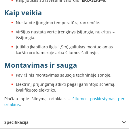
Kaip jutiklis su išvestimi valdikliui
ERO-32AP-0
.
B
r
Kaip veikia
o
n
Nustatote įjungimo temperatūrą rankenėle.
p
i
Viršijus nustatą vertę įrenginys įsijungia, nukritus –
išsijungia.
H
e
Jutiklio (kapiliaro ilgis 1,5m) galiukas montuojamas
t
karšto oro kameroje arba šilumos šaltinyje.
a
Montavimas ir sauga
E
l
Paviršinis montavimas sausoje techninėje zonoje.
e
k
Elektrinį prijungimą atlikti pagal gamintojo schemą,
t
kvalifikuoto elektriko.
r
Plačiau apie šildymą ortakiais –
šilumos paskirstymas per
i
ortakius
.
n
i
a
i
Specifikacija
ž