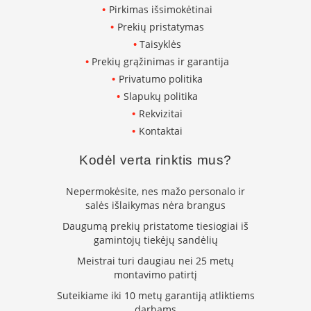
i
Pirkimas išsimokėtinai
d
Prekių pristatymas
i
n
Taisyklės
i
Prekių grąžinimas ir garantija
ų
s
Privatumo politika
t
Slapukų politika
i
Rekvizitai
k
l
Kontaktai
a
i
Kodėl verta rinktis mus?
K
Nepermokėsite, nes mažo personalo ir
a
salės išlaikymas nėra brangus
r
š
Daugumą prekių pristatome tiesiogiai iš
č
gamintojų tiekėjų sandėlių
i
u
Meistrai turi daugiau nei 25 metų
i
montavimo patirtį
a
Suteikiame iki 10 metų garantiją atliktiems
t
darbams