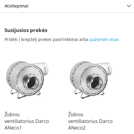
i
Atsiliepimai
d
i
n
i
a
Susijusios prekės
i
Pridėti į krepšelį prekes pasirinktinai arba
pažymėti visas
O
r
t
a
k
i
a
i
i
r
į
r
a
Židinio
Židinio
n
ventiliatorius Darco
ventiliatorius Darco
g
a
ANeco1
ANeco2