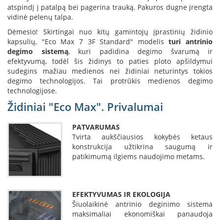
i
atspindį į patalpą bei pagerina trauką. Pakuros dugne įrengta
d
vidinė pelenų talpa.
i
n
Dėmesio! Skirtingai nuo kitų gamintojų įprastinių židinio
i
kapsulių, "Eco Max 7 3F Standard" modelis
turi antrinio
a
degimo sistemą
, kuri padidina degimo švarumą ir
i
efektyvumą, todėl šis židinys to paties ploto apšildymui
sudegins mažiau medienos nei židiniai neturintys tokios
O
degimo technologijos. Tai protrūkis medienos degimo
r
technologijose.
t
a
Židiniai "Eco Max". Privalumai
k
i
PATVARUMAS
a
i
Tvirta aukščiausios kokybės ketaus
i
konstrukcija užtikrina saugumą ir
r
patikimumą ilgiems naudojimo metams.
į
r
a
n
EFEKTYVUMAS IR EKOLOGIJA
g
Šiuolaikinė antrinio deginimo sistema
a
maksimaliai ekonomiškai panaudoja