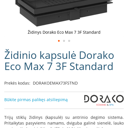
D
o
r
a
k
Židinys Dorako Eco Max 7 3F Standard
o
L
Eiti
i
Židinio kapsulė Dorako
į
n
e
galerijos
Eco Max 7 3F Standard
a
paradžią
D
e
Prekės kodas:
DORAKOEMAX73FSTND
f
r
o
Būkite pirmas palikęs atsiliepimą
H
o
m
Trijų stiklų židinys (kapsulė) su antrinio degimo sistema.
e
Pritaikytas pasyviems namams, dviguba galinė sienelė, lauko