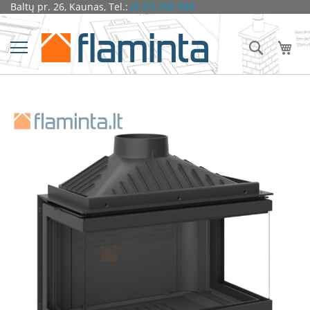
Pereiti
Baltų pr. 26, Kaunas, Tel.:
(0 37) 390 909
Židiniai
prie
turinio
Ž
Ieškoti
Man
i
d
i
n
i
o
Eiti
k
į
a
galerijos
p
pabaigą
s
u
l
ė
s
D
o
r
a
k
o