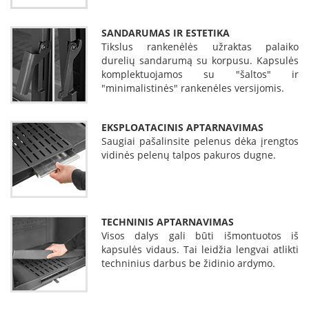
L
a
SANDARUMAS IR ESTETIKA
n
Tikslus rankenėlės užraktas palaiko
k
durelių sandarumą su korpusu. Kapsulės
s
komplektuojamos su "šaltos" ir
t
"minimalistinės" rankenėles versijomis.
ū
s
o
EKSPLOATACINIS APTARNAVIMAS
r
Saugiai pašalinsite pelenus dėka įrengtos
t
vidinės pelenų talpos pakuros dugne.
a
k
i
a
i
TECHNINIS APTARNAVIMAS
Visos dalys gali būti išmontuotos iš
S
kapsulės vidaus. Tai leidžia lengvai atlikti
t
techninius darbus be židinio ardymo.
a
č
i
a