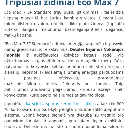
Tripusiai židiniai Eco Max 7
B
r
Eco Max 7 3F Standard trijų pusių įstiklinimas - tai leidžia
o
liepsną matyti iš bet kurios kambario vietos. Elegantiškas,
n
minimalistinio dizaino, didelio stiklo ploto židinys (kapsulė)
p
suteiks daugiau malonumo besimėgaujantiems degančių
i
malkų liepsna.
H
"Eco Max 7 3F Standard" atitinka energiją taupančių ir pasyvių
e
namų griežčiausius reikalavimus.
Detalės liejamos Vokietijos
t
įmonėje
iš aukščiausios kokybės ketaus, todėl yra
a
užtikrinamas saugus židinio veikimas daugeliui metų. Dėka
patvaraus ir kokybiško ketaus nebūtina lieti storų korpuso
E
sienelių, liepsnos skleidžiamą šiluminę energiją perduodama
l
į patalpas efektyviau, prarandamas
e
k
mažesnis šilumos kiekis išeinantis per kaminą. Taip
t
pat šilumos atidavimo pagerinimui korpuso išorėje išlieti
r
konvektoriai, kurie padidina šilumos atidavimo plotą.
i
Japoniškas
karščiui atsparus keramikinis stiklas
atlaiko iki 800
n
i
°C, kurio švarumui palaikyti įrengta viršutinė stiklo apipūtimo
a
sistema. Galinė ketaus sienelė yra dviguba su tretinio oro
i
padavimo kanalais ir angomis, geresniam degimo mišiniui
ž
sudaryti. Deflektorius už stiklo sudaro papildomą šilumos