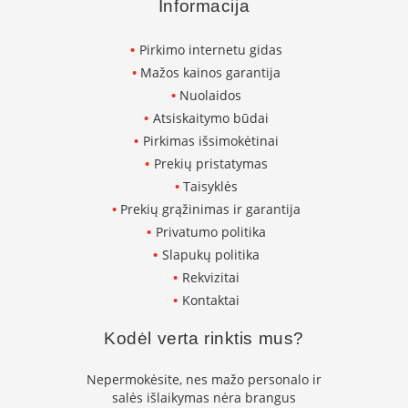
s
Informacija
p
a
Pirkimo internetu gidas
r
u
Mažos kainos garantija
s
Nuolaidos
s
Atsiskaitymo būdai
t
i
Pirkimas išsimokėtinai
k
Prekių pristatymas
l
Taisyklės
a
s
Prekių grąžinimas ir garantija
Privatumo politika
S
Slapukų politika
t
Rekvizitai
i
k
Kontaktai
l
a
Kodėl verta rinktis mus?
s
g
Nepermokėsite, nes mažo personalo ir
r
salės išlaikymas nėra brangus
i