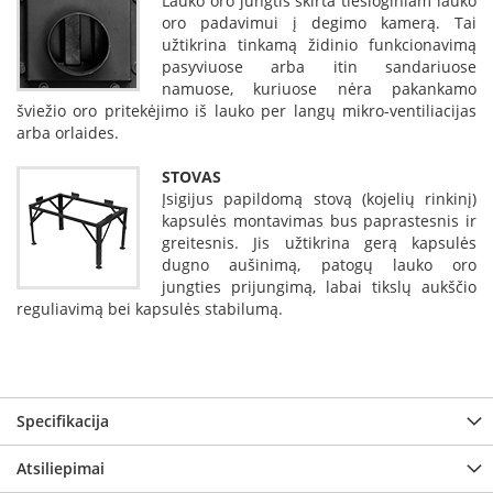
Lauko oro jungtis skirta tiesioginiam lauko
p
oro padavimui į degimo kamerą. Tai
d
užtikrina tinkamą židinio funkcionavimą
a
pasyviuose arba itin sandariuose
i
namuose, kuriuose nėra pakankamo
l
šviežio oro pritekėjimo iš lauko per langų mikro-ventiliacijas
a
arba orlaides.
Ž
STOVAS
i
d
Įsigijus papildomą stovą (kojelių rinkinį)
i
kapsulės montavimas bus paprastesnis ir
n
greitesnis. Jis užtikrina gerą kapsulės
i
dugno aušinimą, patogų lauko oro
o
jungties prijungimą, labai tikslų aukščio
g
reguliavimą bei kapsulės stabilumą.
r
o
t
e
l
ė
Specifikacija
s
Atsiliepimai
Ž