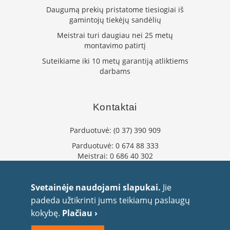
n
Daugumą prekių pristatome tiesiogiai iš
d
gamintojų tiekėjų sandėlių
i
m
Meistrai turi daugiau nei 25 metų
s
montavimo patirtį
Suteikiame iki 10 metų garantiją atliktiems
D
darbams
ū
m
t
r
Kontaktai
a
u
k
Parduotuvė:
(0 37) 390 909
i
Parduotuvė:
0 674 88 333
a
Meistrai:
0 686 40 302
i
ž
info@flaminta.lt
i
eparduotuve@flaminta.lt
d
Svetainėje naudojami slapukai.
Jie
i
Baltų pr. 26, Šilainiai
padeda užtikrinti jums teikiamų paslaugų
n
Kaunas, 48193 Lietuva
i
kokybę.
Plačiau ›
a