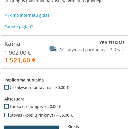
oro jungtis (pasirinktinai). Išlieta Vokietijos įmonėje!
R
o
m
Pirkimo internetu gidas
o
t
Radote pigiau?
o
p
Kaina
YRA TIEKIME
S
Pristatymas į parduotuvę:
2-6 sav.
1 902,00 €
p
a
1 521,60 €
Akcija
r
t
h
e
Papildoma nuolaida
r
Užsakysiu montavimą
-
50,00 €
m
Aksesuarai
I
n
Lauko oro jungtis
+
40,00 €
v
Stovas (kojelių rinkinys)
+
85,00 €
i
c
Kiekis
t