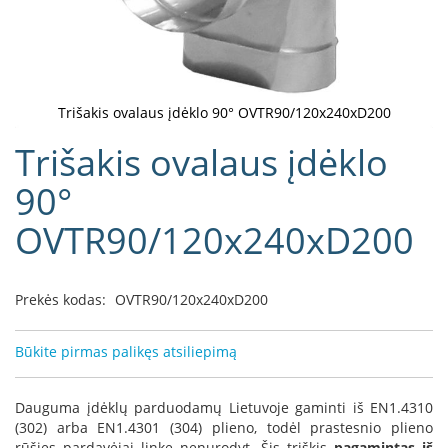
D
o
r
a
k
Trišakis ovalaus įdėklo 90° OVTR90/120x240xD200
o
Eiti
Trišakis ovalaus įdėklo
L
į
i
galerijos
90°
n
paradžią
e
a
OVTR90/120x240xD200
D
e
Prekės kodas:
OVTR90/120x240xD200
f
r
o
Būkite pirmas palikęs atsiliepimą
H
o
m
Dauguma įdėklų parduodamų Lietuvoje gaminti iš EN1.4310
e
(302) arba EN1.4301 (304) plieno, todėl prastesnio plieno
rūšies pardavėjai linkę nenurodyt. Šis triškis
pagamintas iš