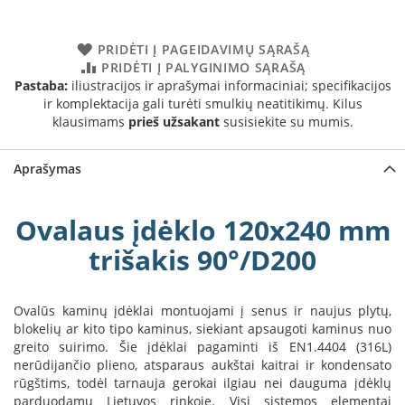
a
PRIDĖTI Į PAGEIDAVIMŲ SĄRAŠĄ
S
e
PRIDĖTI Į PALYGINIMO SĄRAŠĄ
g
Pastaba:
iliustracijos ir aprašymai informaciniai; specifikacijos
u
ir komplektacija gali turėti smulkių neatitikimų. Kilus
i
klausimams
prieš užsakant
susisiekite su mumis.
n
Aprašymas
W
a
n
Ovalaus įdėklo 120x240 mm
d
e
trišakis 90°/D200
r
s
M
Ovalūs kaminų įdėklai montuojami į senus ir naujus plytų,
o
blokelių ar kito tipo kaminus, siekiant apsaugoti kaminus nuo
r
greito suirimo. Šie įdėklai pagaminti iš EN1.4404 (316L)
s
nerūdijančio plieno, atsparaus aukštai kaitrai ir kondensato
ø
rūgštims, todėl tarnauja gerokai ilgiau nei dauguma įdėklų
parduodamų Lietuvos rinkoje. Visi sistemos elementai