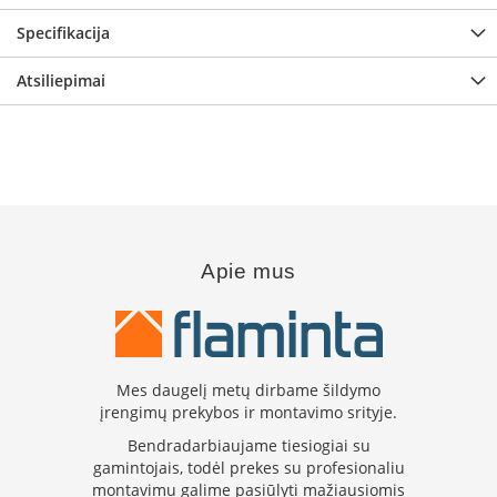
i
d
Specifikacija
i
n
Atsiliepimai
i
a
i
O
r
t
a
k
i
Apie mus
a
i
i
r
į
r
Mes daugelį metų dirbame šildymo
a
įrengimų prekybos ir montavimo srityje.
n
Bendradarbiaujame tiesiogiai su
g
gamintojais, todėl prekes su profesionaliu
a
montavimu galime pasiūlyti mažiausiomis