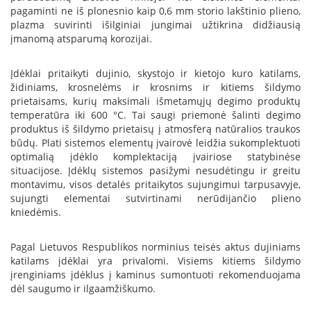
B
pagaminti ne iš plonesnio kaip 0,6 mm storio lakštinio plieno,
r
plazma suvirinti išilginiai jungimai užtikrina didžiausią
o
įmanomą atsparumą korozijai.
n
p
i
Įdėklai pritaikyti dujinio, skystojo ir kietojo kuro katilams,
židiniams, krosnelėms ir krosnims ir kitiems šildymo
H
prietaisams, kurių maksimali išmetamųjų degimo produktų
e
temperatūra iki 600 °C. Tai saugi priemonė šalinti degimo
t
produktus iš šildymo prietaisų į atmosferą natūralios traukos
a
būdų. Plati sistemos elementų įvairovė leidžia sukomplektuoti
optimalią įdėklo komplektaciją įvairiose statybinėse
E
situacijose. Įdėklų sistemos pasižymi nesudėtingu ir greitu
l
montavimu, visos detalės pritaikytos sujungimui tarpusavyje,
e
sujungti elementai sutvirtinami nerūdijančio plieno
k
kniedėmis.
t
r
i
Pagal Lietuvos Respublikos norminius teisės aktus dujiniams
n
katilams įdėklai yra privalomi. Visiems kitiems šildymo
i
įrenginiams įdėklus į kaminus sumontuoti rekomenduojama
a
dėl saugumo ir ilgaamžiškumo.
i
ž