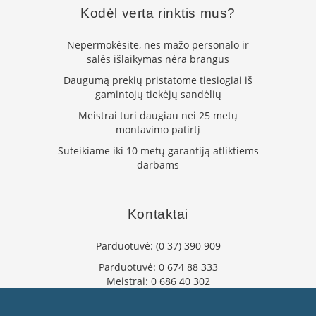
Kodėl verta rinktis mus?
L
a
n
Nepermokėsite, nes mažo personalo ir
k
salės išlaikymas nėra brangus
s
Daugumą prekių pristatome tiesiogiai iš
t
gamintojų tiekėjų sandėlių
ū
s
Meistrai turi daugiau nei 25 metų
o
montavimo patirtį
r
t
Suteikiame iki 10 metų garantiją atliktiems
a
darbams
k
i
a
Kontaktai
i
S
Parduotuvė:
(0 37) 390 909
t
Parduotuvė:
0 674 88 333
a
Meistrai:
0 686 40 302
č
i
info@flaminta.lt
a