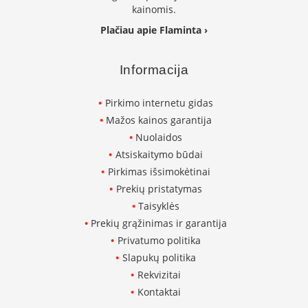
K
kainomis.
a
Plačiau apie Flaminta ›
r
š
t
Informacija
o
o
r
Pirkimo internetu gidas
o
Mažos kainos garantija
v
Nuolaidos
e
n
Atsiskaitymo būdai
t
Pirkimas išsimokėtinai
i
Prekių pristatymas
l
i
Taisyklės
a
Prekių grąžinimas ir garantija
t
Privatumo politika
o
r
Slapukų politika
i
Rekvizitai
a
Kontaktai
i