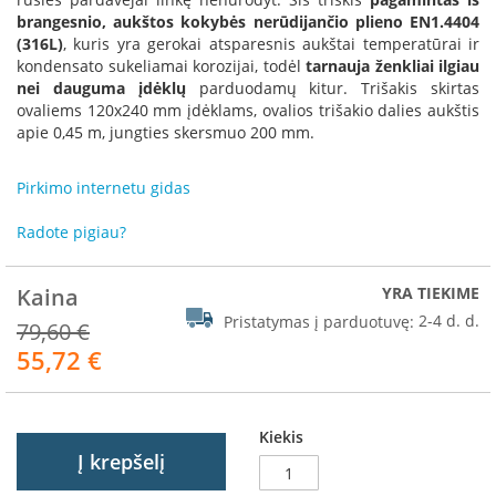
R
brangesnio, aukštos kokybės nerūdijančio plieno EN1.4404
o
(316L)
, kuris yra gerokai atsparesnis aukštai temperatūrai ir
m
kondensato sukeliamai korozijai, todėl
tarnauja ženkliai ilgiau
o
nei dauguma įdėklų
parduodamų kitur. Trišakis skirtas
t
ovaliems 120x240 mm įdėklams, ovalios trišakio dalies aukštis
o
apie 0,45 m, jungties skersmuo 200 mm.
p
S
Pirkimo internetu gidas
p
a
Radote pigiau?
r
t
h
Kaina
YRA TIEKIME
e
Pristatymas į parduotuvę:
2-4 d. d.
r
79,60 €
m
55,72 €
Akcija
I
n
v
Kiekis
i
Į krepšelį
c
t