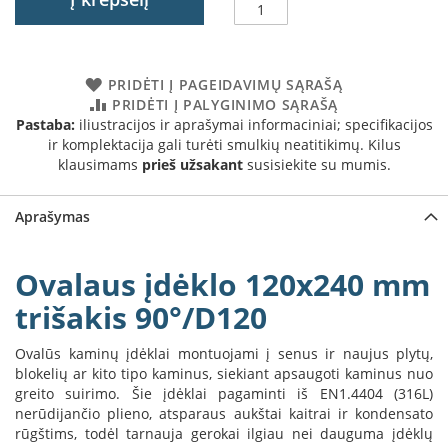
a
S
e
PRIDĖTI Į PAGEIDAVIMŲ SĄRAŠĄ
g
PRIDĖTI Į PALYGINIMO SĄRAŠĄ
u
Pastaba:
iliustracijos ir aprašymai informaciniai; specifikacijos
i
ir komplektacija gali turėti smulkių neatitikimų. Kilus
n
klausimams
prieš užsakant
susisiekite su mumis.
W
a
Aprašymas
n
d
e
Ovalaus įdėklo 120x240 mm
r
s
trišakis 90°/D120
M
Ovalūs kaminų įdėklai montuojami į senus ir naujus plytų,
o
blokelių ar kito tipo kaminus, siekiant apsaugoti kaminus nuo
r
greito suirimo. Šie įdėklai pagaminti iš EN1.4404 (316L)
s
nerūdijančio plieno, atsparaus aukštai kaitrai ir kondensato
ø
rūgštims, todėl tarnauja gerokai ilgiau nei dauguma įdėklų