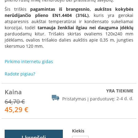
R
o
Šis triškis
pagamintas iš brangesnio, aukštos kokybės
m
nerūdijančio plieno EN1.4404 (316L)
, kuris yra gerokai
o
atsparesnis aukštai temperatūrai ir kondensato sukeliamai
t
korozijai, todėl
tarnauja ženkliai ilgiau nei dauguma įdėklų
o
parduodamų kitur. Trišakis skirtas ovaliems 120x240 mm
p
įdėklams, ovalios trišakio dalies aukštis apie 0,35 m, jungties
skersmuo 120 mm.
S
p
a
Pirkimo internetu gidas
r
t
Radote pigiau?
h
e
r
Kaina
YRA TIEKIME
m
Pristatymas į parduotuvę:
2-4 d. d.
64,70 €
45,29 €
I
Akcija
n
v
i
Kiekis
c
Į krepšelį
t