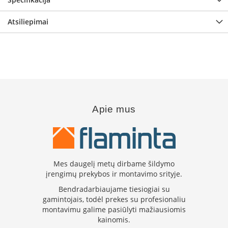
i
d
i
Atsiliepimai
n
i
a
i
O
r
t
a
Apie mus
k
i
a
i
i
r
Mes daugelį metų dirbame šildymo
į
įrengimų prekybos ir montavimo srityje.
r
a
Bendradarbiaujame tiesiogiai su
n
gamintojais, todėl prekes su profesionaliu
g
montavimu galime pasiūlyti mažiausiomis
a
kainomis.