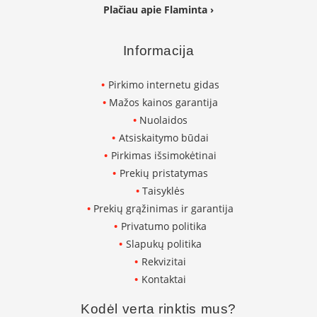
K
Plačiau apie Flaminta ›
a
r
š
Informacija
t
o
Pirkimo internetu gidas
o
Mažos kainos garantija
r
o
Nuolaidos
v
Atsiskaitymo būdai
e
Pirkimas išsimokėtinai
n
t
Prekių pristatymas
i
Taisyklės
l
Prekių grąžinimas ir garantija
i
a
Privatumo politika
t
Slapukų politika
o
Rekvizitai
r
i
Kontaktai
a
i
Kodėl verta rinktis mus?