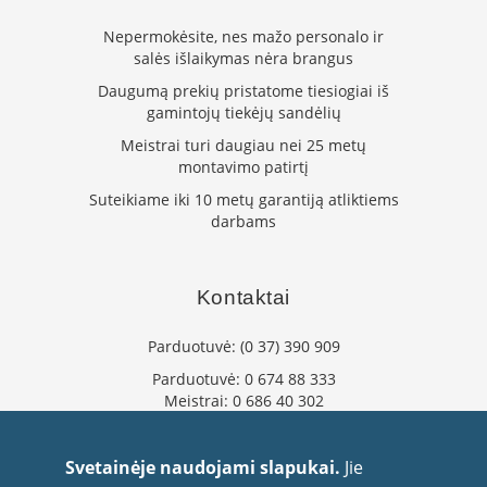
L
Nepermokėsite, nes mažo personalo ir
a
salės išlaikymas nėra brangus
n
k
Daugumą prekių pristatome tiesiogiai iš
s
gamintojų tiekėjų sandėlių
t
Meistrai turi daugiau nei 25 metų
ū
montavimo patirtį
s
o
Suteikiame iki 10 metų garantiją atliktiems
r
darbams
t
a
k
i
Kontaktai
a
i
Parduotuvė:
(0 37) 390 909
S
Parduotuvė:
0 674 88 333
t
Meistrai:
0 686 40 302
a
info@flaminta.lt
č
eparduotuve@flaminta.lt
i
Svetainėje naudojami slapukai.
Jie
a