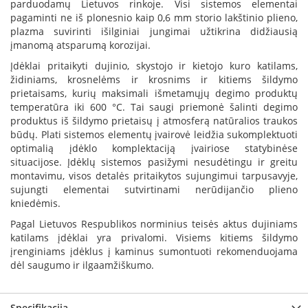
parduodamų Lietuvos rinkoje. Visi sistemos elementai
B
pagaminti ne iš plonesnio kaip 0,6 mm storio lakštinio plieno,
r
plazma suvirinti išilginiai jungimai užtikrina didžiausią
o
įmanomą atsparumą korozijai.
n
p
Įdėklai pritaikyti dujinio, skystojo ir kietojo kuro katilams,
i
židiniams, krosnelėms ir krosnims ir kitiems šildymo
prietaisams, kurių maksimali išmetamųjų degimo produktų
H
temperatūra iki 600 °C. Tai saugi priemonė šalinti degimo
e
produktus iš šildymo prietaisų į atmosferą natūralios traukos
t
būdų. Plati sistemos elementų įvairovė leidžia sukomplektuoti
a
optimalią įdėklo komplektaciją įvairiose statybinėse
situacijose. Įdėklų sistemos pasižymi nesudėtingu ir greitu
E
montavimu, visos detalės pritaikytos sujungimui tarpusavyje,
l
e
sujungti elementai sutvirtinami nerūdijančio plieno
k
kniedėmis.
t
Pagal Lietuvos Respublikos norminius teisės aktus dujiniams
r
katilams įdėklai yra privalomi. Visiems kitiems šildymo
i
n
įrenginiams įdėklus į kaminus sumontuoti rekomenduojama
i
dėl saugumo ir ilgaamžiškumo.
a
i
ž
Specifikacija