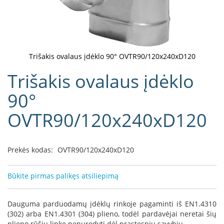
D
o
r
a
k
Trišakis ovalaus įdėklo 90° OVTR90/120x240xD120
o
Eiti
Trišakis ovalaus įdėklo
L
į
i
galerijos
90°
n
paradžią
e
a
OVTR90/120x240xD120
D
e
Prekės kodas:
OVTR90/120x240xD120
f
r
o
Būkite pirmas palikęs atsiliepimą
H
o
m
Dauguma parduodamų įdėklų rinkoje pagaminti iš EN1.4310
e
(302) arba EN1.4301 (304) plieno, todėl pardavėjai neretai šių
plieno rūšių linkę nenurodyti dėl prastesnių savybių.