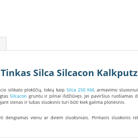
Tinkas Silca Silcacon Kalkputz
io silikato plokščių, tokių kaip
Silca 250 KM
, armavimo sluosniui
ngtas
Silcacon
gruntu ir pilnai išdžiūvęs. Jei paviršius ruošiama
jant sienas ir lubas sluoksnis turi būti kiek galima plonesnis.
būti dengiamas vienu ar dviem sluoksniais. Pirmasis sluoksnis