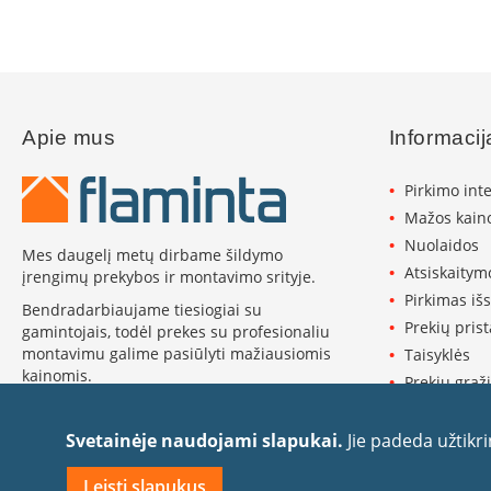
Invicta
DRU
Thorma
Astra
Apie mus
Informacij
Kepsninės
Morsø
Pirkimo int
Morsø
Mažos kaino
kepsninių
Nuolaidos
priedai
Mes daugelį metų dirbame šildymo
Atsiskaitym
įrengimų prekybos ir montavimo srityje.
Katilai
Pirkimas iš
Dujiniai
Bendradarbiaujame tiesiogiai su
katilai
Prekių pris
gamintojais, todėl prekes su profesionaliu
Motan
montavimu galime pasiūlyti mažiausiomis
Taisyklės
kainomis.
Kaminai
Prekių grąži
Kaminų
Plačiau apie Flaminta ›
Privatumo p
sistemos
Slapukų pol
Svetainėje naudojami slapukai.
Jie padeda užtikr
Perfect
Rekvizitai
Niko
Leisti slapukus