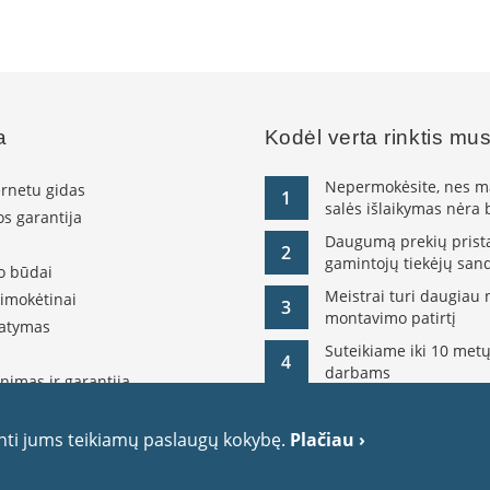
a
Kodėl verta rinktis mu
Nepermokėsite, nes ma
ernetu gidas
1
salės išlaikymas nėra
s garantija
Daugumą prekių pristat
2
gamintojų tiekėjų sand
o būdai
Meistrai turi daugiau 
simokėtinai
3
montavimo patirtį
tatymas
Suteikiame iki 10 metų
4
darbams
nimas ir garantija
olitika
itika
inti jums teikiamų paslaugų kokybę.
Plačiau ›