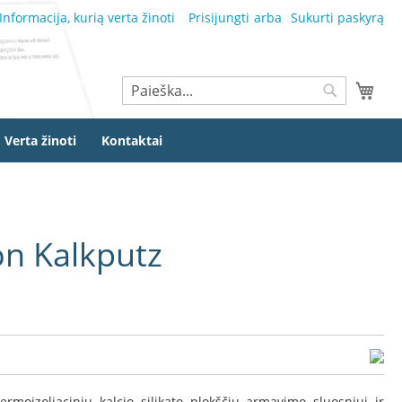
Informacija, kurią verta žinoti
Prisijungti
Sukurti paskyrą
Ieškoti
Mano
Ieškoti
Verta žinoti
Kontaktai
on Kalkputz
rmoizoliacinių kalcio silikato plokščių armavimo sluosniui ir