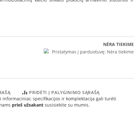
NĖRA TIEKIME
Pristatymas į parduotuvę:
Nėra tiekime
ĄRAŠĄ
PRIDĖTI Į PALYGINIMO SĄRAŠĄ
 informaciniai; specifikacijos ir komplektacija gali turėti
simams
prieš užsakant
susisiekite su mumis.
io montavimo schema