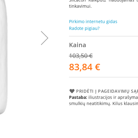
tinkavimui.
Pirkimo internetu gidas
Radote pigiau?
Kaina
103,50 €
83,84 €
Akcija
PRIDĖTI Į PAGEIDAVIMŲ S
Pastaba:
iliustracijos ir aprašymai
smulkių neatitikimų. Kilus klau
Židin