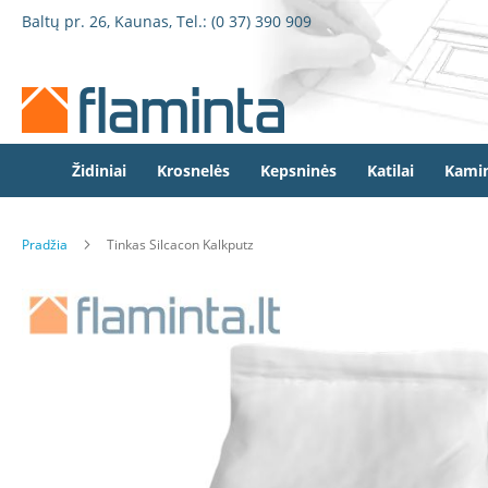
Židiniai
Pereiti
Baltų pr. 26, Kaunas, Tel.:
(0 37) 390 909
Židinio
prie
kapsulės
turinio
Dorako
Dorako
Linea
Defro
Židiniai
Krosnelės
Kepsninės
Katilai
Kamin
Home
Romotop
Pradžia
Tinkas Silcacon Kalkputz
Spartherm
Invicta
Eiti
Seguin
į
galerijos
Wanders
pabaigą
Morsø
Bronpi
Heta
Elektriniai