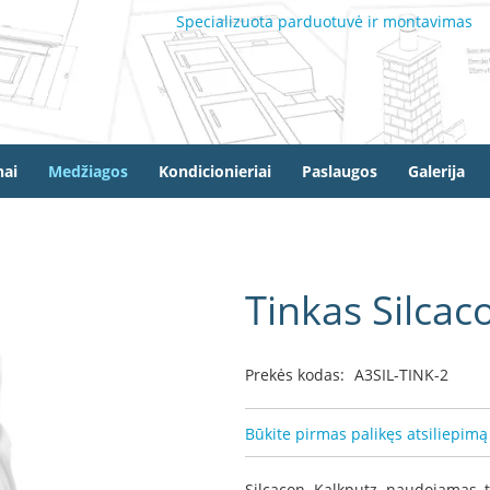
Specializuota parduotuvė ir montavimas
ai
Medžiagos
Kondicionieriai
Paslaugos
Galerija
Tinkas Silcac
Prekės kodas:
A3SIL-TINK-2
Būkite pirmas palikęs atsiliepimą
Silcacon Kalkputz naudojamas te