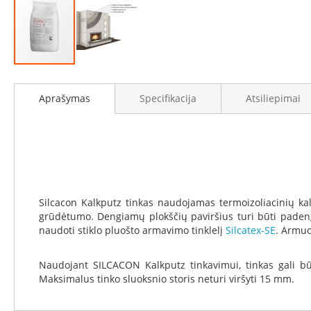
Židinių
stiklai
Karščiui
atsparus
stiklas
Eiti
Stiklas
į
Aprašymas
Specifikacija
Atsiliepimai
grindims
galerijos
paradžią
Dūmtraukiai
židiniams
Krosnelės
Ketaus
krosnelės
Silcacon Kalkputz tinkas naudojamas termoizoliacinių kalc
Krosnelės
grūdėtumo. Dengiamų plokščių paviršius turi būti pade
su
naudoti stiklo pluošto armavimo tinklelį
Silcatex-SE
. Armuo
vandens
kontūru
Naudojant SILCACON Kalkputz tinkavimui, tinkas gali 
Krosnelės
Maksimalus tinko sluoksnio storis neturi viršyti 15 mm.
su
šilumokaičiu