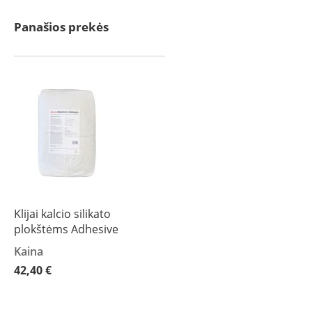
Koklinės
krosnelės
Panašios prekės
Maisto
ruošimo
krosnelės
Pakabinamos
krosnelės
Granulinės
krosnelės
Stiklai
po
krosnele
Krosnelių
Klijai kalcio silikato
pajungimo
plokštėms Adhesive
vamzdžiai
Kaina
Krosnelių
gamintojai
42,40 €
Morsø
Romotop