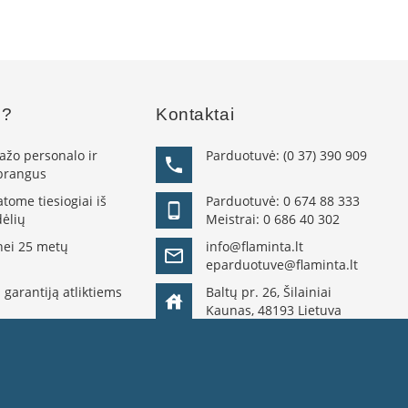
s?
Kontaktai
žo personalo ir
Parduotuvė:
(0 37) 390 909
 brangus
ome tiesiogiai iš
Parduotuvė:
0 674 88 333
ėlių
Meistrai:
0 686 40 302
nei 25 metų
info@flaminta.lt
eparduotuve@flaminta.lt
 garantiją atliktiems
Baltų pr. 26, Šilainiai
Kaunas, 48193 Lietuva