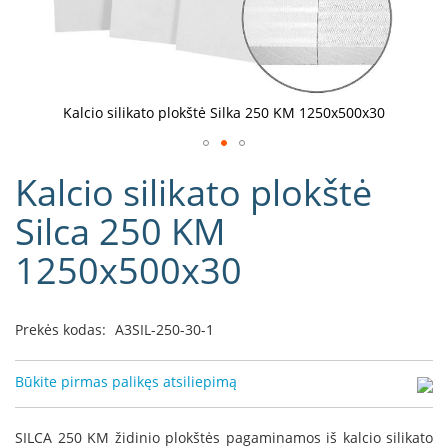
D
o
r
a
k
Kalcio silikato plokštė Silka 250 KM 1250x500x30
o
L
Eiti
i
Kalcio silikato plokštė
į
n
e
galerijos
Silca 250 KM
a
paradžią
1250x500x30
D
e
f
r
Prekės kodas:
A3SIL-250-30-1
o
H
o
Būkite pirmas palikęs atsiliepimą
m
e
SILCA 250 KM židinio plokštės pagaminamos iš kalcio silikato