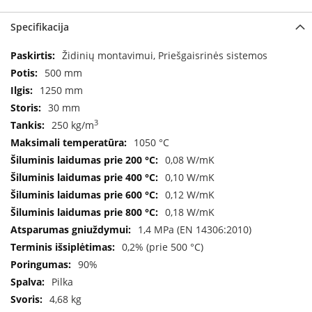
a
Specifikacija
S
e
Specifikacija
Židinių montavimui, Priešgaisrinės sistemos
g
500 mm
u
1250 mm
i
n
30 mm
3
250 kg/m
W
1050 °C
a
n
0,08 W/mK
d
0,10 W/mK
e
0,12 W/mK
r
s
0,18 W/mK
1,4 MPa (EN 14306:2010)
M
0,2% (prie 500 °C)
o
90%
r
s
Pilka
ø
4,68 kg