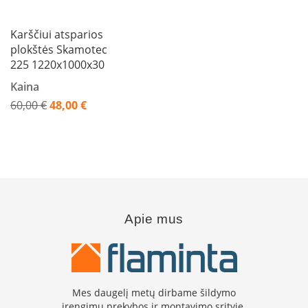
L
a
Karščiui atsparios
n
plokštės Skamotec
k
225 1220x1000x30
s
t
Kaina
ū
60,00 €
48,00 €
s
Akcija
o
r
t
a
k
i
a
i
Apie mus
S
t
a
č
i
Mes daugelį metų dirbame šildymo
a
įrengimų prekybos ir montavimo srityje.