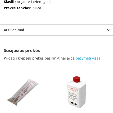
A1 (Nedegus)
B
r
Silca
o
n
p
i
Atsiliepimai
H
e
t
Susijusios prekės
a
Pridėti į krepšelį prekes pasirinktinai arba
pažymėti visas
E
l
e
k
t
r
i
n
i
a
i
ž