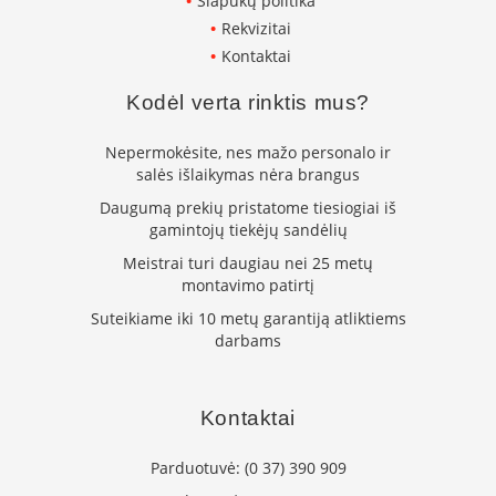
Slapukų politika
s
Rekvizitai
u
v
Kontaktai
a
n
Kodėl verta rinktis mus?
d
e
Nepermokėsite, nes mažo personalo ir
n
s
salės išlaikymas nėra brangus
k
Daugumą prekių pristatome tiesiogiai iš
o
gamintojų tiekėjų sandėlių
n
t
Meistrai turi daugiau nei 25 metų
ū
montavimo patirtį
r
u
Suteikiame iki 10 metų garantiją atliktiems
darbams
Ž
i
d
i
Kontaktai
n
i
Parduotuvė:
(0 37) 390 909
ų
a