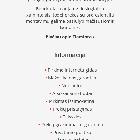
k
Bendradarbiaujame tiesiogiai su
a
gamintojais, todėl prekes su profesionaliu
m
montavimu galime pasiūlyti mažiausiomis
p
kainomis.
i
a
Plačiau apie Flaminta ›
i
o
r
Informacija
t
a
k
Pirkimo internetu gidas
i
Mažos kainos garantija
a
Nuolaidos
i
Atsiskaitymo būdai
Ž
Pirkimas išsimokėtinai
i
Prekių pristatymas
d
i
Taisyklės
n
Prekių grąžinimas ir garantija
i
Privatumo politika
a
i