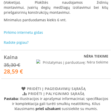
R
(Vokietija). Plokštės naudojamos židinių
o
montavimui, įvairių degių medžiagų izoliavimui bei kitų
m
priešgaisrinių konstrukcijų montavimui.
o
Minimalus parduodamas kiekis 6 vnt.
t
o
p
Pirkimo internetu gidas
S
Radote pigiau?
p
a
r
Kaina
NĖRA TIEKIME
t
Pristatymas į parduotuvę:
Nėra tiekime
h
35,30 €
e
28,59 €
Akcija
r
m
I
PRIDĖTI Į PAGEIDAVIMŲ SĄRAŠĄ
n
PRIDĖTI Į PALYGINIMO SĄRAŠĄ
v
Pastaba:
iliustracijos ir aprašymai informaciniai; specifikacijos
i
ir komplektacija gali turėti smulkių neatitikimų. Kilus
c
klausimams
prieš užsakant
susisiekite su mumis.
t