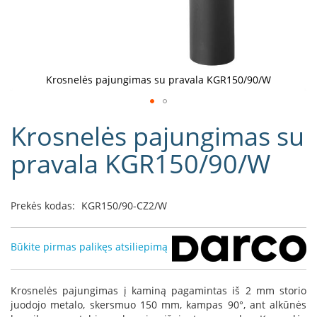
D
o
r
a
k
Krosnelės pajungimas su pravala KGR150/90/W
o
L
Eiti
i
Krosnelės pajungimas su
į
n
e
galerijos
pravala KGR150/90/W
a
paradžią
D
e
Prekės kodas:
KGR150/90-CZ2/W
f
r
o
Būkite pirmas palikęs atsiliepimą
H
o
m
Krosnelės pajungimas į kaminą pagamintas iš 2 mm storio
e
juodojo metalo, skersmuo 150 mm, kampas 90°, ant alkūnės