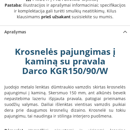
a
Pastaba:
iliustracijos ir aprašymai informaciniai; specifikacijos
ir komplektacija gali turėti smulkių neatitikimų. Kilus
S
klausimams
prieš užsakant
susisiekite su mumis.
e
g
Aprašymas
u
i
n
Krosnelės pajungimas į
W
kaminą su pravala
a
n
Darco KGR150/90/W
d
e
r
Juodojo metalo lenktas dūmtraukio vamzdis skirtas krosnelės
s
pajungimui į kaminą. Skersmuo 150 mm, ant alkūnės beveik
nepastebima lazeriu išpjauta pravala, patogiai prieinamas
M
suodžių valymas. Dailiai išlenktas vientisas vamzdis puikiai
o
dera prie daugumos krosnelių dizaino. Krosnelė su tokiu
r
pajungimu, tai naudinga ir stilinga interjero puošmena.
s
ø