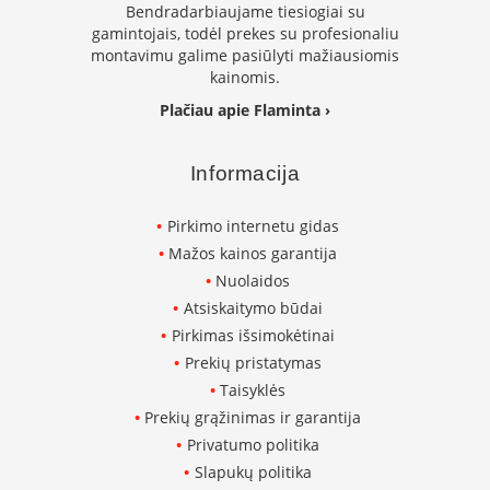
n
Bendradarbiaujame tiesiogiai su
d
gamintojais, todėl prekes su profesionaliu
i
montavimu galime pasiūlyti mažiausiomis
m
kainomis.
s
Plačiau apie Flaminta ›
D
ū
Informacija
m
t
r
Pirkimo internetu gidas
a
Mažos kainos garantija
u
k
Nuolaidos
i
Atsiskaitymo būdai
a
i
Pirkimas išsimokėtinai
ž
Prekių pristatymas
i
Taisyklės
d
i
Prekių grąžinimas ir garantija
n
Privatumo politika
i
a
Slapukų politika