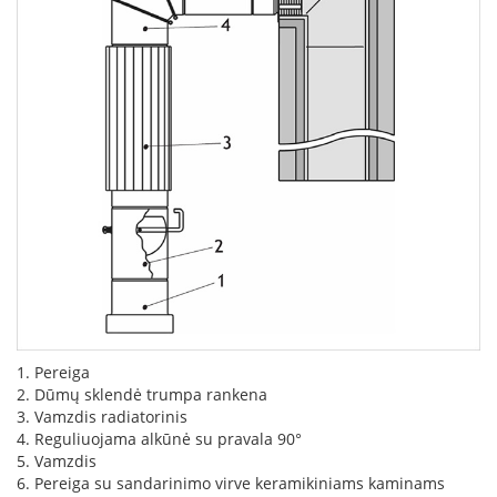
L
a
n
k
s
t
ū
s
o
r
t
a
k
i
a
i
1. Pereiga
S
2. Dūmų sklendė trumpa rankena
t
3. Vamzdis radiatorinis
a
4. Reguliuojama alkūnė su pravala 90°
č
5. Vamzdis
i
6. Pereiga su sandarinimo virve keramikiniams kaminams
a