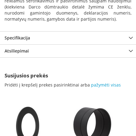
reikiamus sertifikavimus ir patvirtinimus saugiam naudojimui
p
(kiekviena Darco dūmtraukio detalė žymima CE ženklu,
d
nurodomi gamintojo duomenys, deklaracijos numeris,
a
normatyvų numeris, gamybos data ir partijos numeris).
i
l
a
Specifikacija
Ž
i
Atsiliepimai
d
i
n
i
Susijusios prekės
o
g
Pridėti į krepšelį prekes pasirinktinai arba
pažymėti visas
r
o
t
e
l
ė
s
Ž