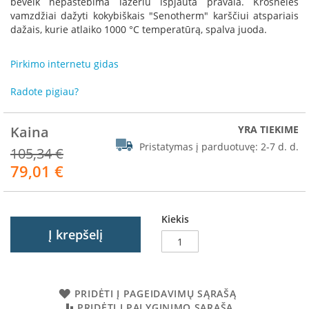
beveik nepastebima lazeriu išpjauta pravala. Krosnelės
R
vamzdžiai dažyti kokybiškais "Senotherm" karščiui atspariais
o
dažais, kurie atlaiko 1000 °C temperatūrą, spalva juoda.
m
o
t
Pirkimo internetu gidas
o
p
Radote pigiau?
S
p
Kaina
YRA TIEKIME
a
Pristatymas į parduotuvę:
2-7 d. d.
r
105,34 €
t
79,01 €
Akcija
h
e
r
m
Kiekis
Į krepšelį
I
n
v
i
PRIDĖTI Į PAGEIDAVIMŲ SĄRAŠĄ
c
t
PRIDĖTI Į PALYGINIMO SĄRAŠĄ