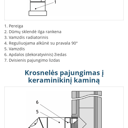
K
a
r
š
t
1. Pereiga
o
2. Dūmų sklendė ilga rankena
o
3. Vamzdis radiatorinis
r
4. Reguliuojama alkūnė su pravala 90°
o
5. Vamzdis
v
6. Apdalos (dekoratyvinis) žiedas
e
7. Dvisienis pajungimo lizdas
n
t
Krosnelės pajungimas į
i
keraminikinį kaminą
l
i
a
t
o
r
i
a
i