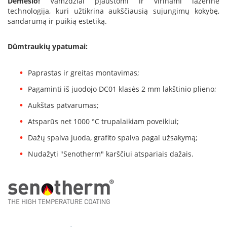
Dėmesio!
Vamzdžiai pjaustomi ir virinami lazerine
B
technologija, kuri užtikrina aukščiausią sujungimų kokybę,
r
sandarumą ir puikią estetiką.
o
n
p
Dūmtraukių ypatumai:
i
H
Paprastas ir greitas montavimas;
e
Pagaminti iš juodojo DC01 klasės 2 mm lakštinio plieno;
t
a
Aukštas patvarumas;
E
Atsparūs net 1000 °C trupalaikiam poveikiui;
l
Dažų spalva juoda, grafito spalva pagal užsakymą;
e
k
Nudažyti "Senotherm" karščiui atspariais dažais.
t
r
i
n
i
a
i
ž