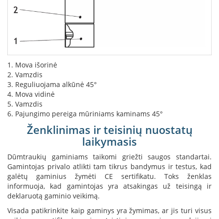
s
u
v
a
n
d
e
1. Mova išorinė
n
2. Vamzdis
s
3. Reguliuojama alkūnė 45°
k
o
4. Mova vidinė
n
5. Vamzdis
t
6. Pajungimo pereiga mūriniams kaminams 45°
ū
Ženklinimas ir teisinių nuostatų
r
u
laikymasis
Ž
Dūmtraukių gaminiams taikomi griežti saugos standartai.
i
Gamintojas privalo atlikti tam tikrus bandymus ir testus, kad
d
galėtų gaminius žymėti CE sertifikatu. Toks ženklas
i
informuoja, kad gamintojas yra atsakingas už teisingą ir
n
deklaruotą gaminio veikimą.
i
ų
Visada patikrinkite kaip gaminys yra žymimas, ar jis turi visus
a