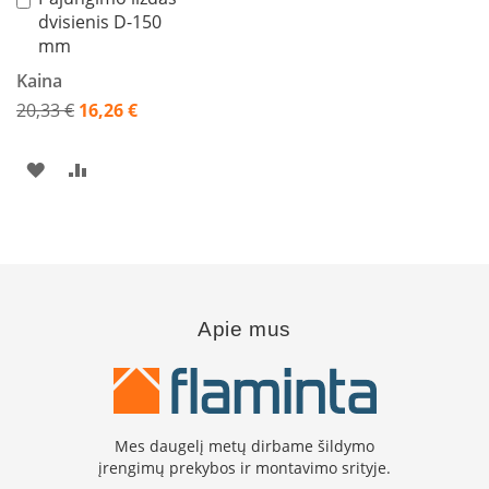
s
dvisienis D-150
krepšelį
p
a
mm
r
Kaina
u
s
20,33 €
16,26 €
s
Akcija
t
i
PRIDĖTI
PRIDĖTI
k
Į
Į
l
a
PAGEIDAVIMŲ
PALYGINIMO
s
SĄRAŠĄ
SĄRAŠĄ
S
t
Apie mus
i
k
l
a
s
g
Mes daugelį metų dirbame šildymo
r
įrengimų prekybos ir montavimo srityje.
i