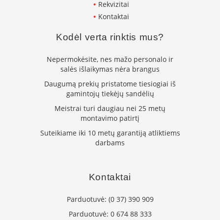
m
Rekvizitai
s
Kontaktai
Krosnelės
Kodėl verta rinktis mus?
K
e
Nepermokėsite, nes mažo personalo ir
t
salės išlaikymas nėra brangus
a
u
Daugumą prekių pristatome tiesiogiai iš
s
gamintojų tiekėjų sandėlių
k
Meistrai turi daugiau nei 25 metų
r
o
montavimo patirtį
s
Suteikiame iki 10 metų garantiją atliktiems
n
darbams
e
l
ė
s
Kontaktai
K
r
Parduotuvė:
(0 37) 390 909
o
Parduotuvė:
0 674 88 333
s