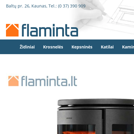
Židiniai
Pereiti
Baltų pr. 26, Kaunas, Tel.:
(0 37) 390 909
Židinio
prie
kapsulės
turinio
Dorako
Dorako
Linea
Defro
Židiniai
Krosnelės
Kepsninės
Katilai
Kamin
Home
Romotop
Spartherm
Eiti
Invicta
į
Seguin
galerijos
pabaigą
Wanders
Morsø
Bronpi
Heta
Elektriniai