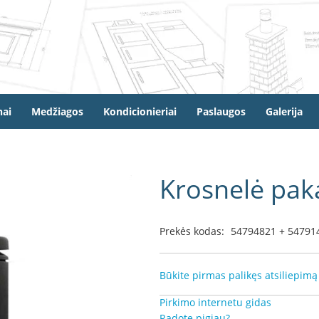
ai
Medžiagos
Kondicionieriai
Paslaugos
Galerija
Krosnelė pa
Prekės kodas:
54794821 + 54791
Būkite pirmas palikęs atsiliepimą
Pirkimo internetu gidas
Radote pigiau?