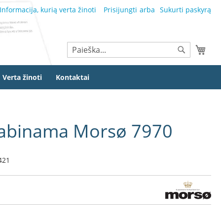
Informacija, kurią verta žinoti
Prisijungti
Sukurti paskyrą
Ieškoti
Mano
Ieškoti
Verta žinoti
Kontaktai
kabinama Morsø 7970
421