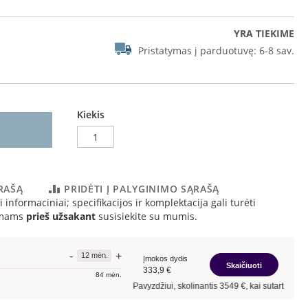
YRA TIEKIME
Pristatymas į parduotuvę:
6-8 sav.
Kiekis
ĄRAŠĄ
PRIDĖTI Į PALYGINIMO SĄRAŠĄ
 informaciniai; specifikacijos ir komplektacija gali turėti
simams
prieš užsakant
susisiekite su mumis.