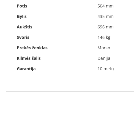
Invicta
Potis
504 mm
DRU
Gylis
435 mm
Thorma
Aukštis
696 mm
Astra
Svoris
146 kg
Kepsninės
Morsø
Prekės ženklas
Morso
Morsø
Kilmės šalis
Danija
kepsninių
priedai
Garantija
10 metų
Katilai
Dujiniai
katilai
Motan
Kaminai
Kaminų
sistemos
Perfect
Niko