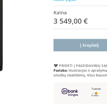
Kaina
3 549,00 €
Į krepšelį
PRIDĖTI Į PAGEIDAVIMŲ S
Pastaba:
iliustracijos ir aprašymai
smulkių neatitikimų. Kilus klau