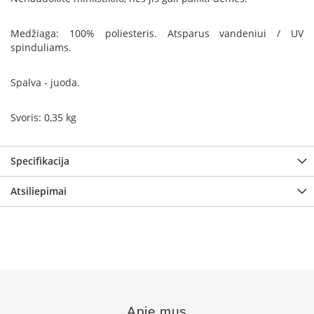
B
r
o
Medžiaga: 100% poliesteris. Atsparus vandeniui / UV
n
spinduliams.
p
i
Spalva - juoda.
H
e
Svoris: 0,35 kg
t
a
Specifikacija
E
l
Atsiliepimai
e
k
t
r
i
n
i
a
i
ž
Apie mus