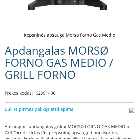
D
o
r
a
k
Kepsninės apsauga Morso Forno Gas Medio
o
Eiti
Apdangalas MORSØ
L
į
i
galerijos
FORNO GAS MEDIO /
n
paradžią
e
a
GRILL FORNO
D
e
Prekės kodas:
62991400
f
r
o
Būkite pirmas palikęs atsiliepimą
H
o
m
Apsauginis apdangalas griliui MORSØ FORNO GAS MEDIO ir
e
Gril Forno skirtas jūsų kepsninę apsaugoti nuo išorinių
veiksnių, kurie gali jai daryti poveikį. Atsparus lauko sąlygoms,