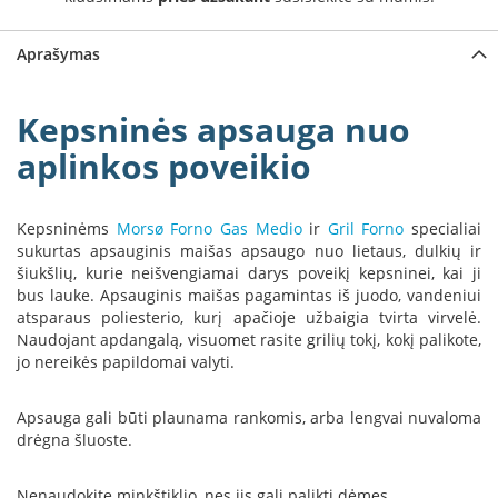
a
Aprašymas
S
e
g
Kepsninės apsauga nuo
u
i
aplinkos poveikio
n
W
Kepsninėms
Morsø Forno Gas Medio
ir
Gril Forno
specialiai
a
sukurtas apsauginis maišas apsaugo nuo lietaus, dulkių ir
n
šiukšlių, kurie neišvengiamai darys poveikį kepsninei, kai ji
d
e
bus lauke. Apsauginis maišas pagamintas iš juodo, vandeniui
r
atsparaus poliesterio, kurį apačioje užbaigia tvirta virvelė.
s
Naudojant apdangalą, visuomet rasite grilių tokį, kokį palikote,
jo nereikės papildomai valyti.
M
o
Apsauga gali būti plaunama rankomis, arba lengvai nuvaloma
r
drėgna šluoste.
s
ø
Nenaudokite minkštiklio, nes jis gali palikti dėmes.