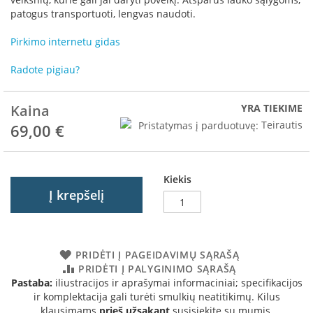
R
patogus transportuoti, lengvas naudoti.
o
m
Pirkimo internetu gidas
o
t
Radote pigiau?
o
p
Kaina
YRA TIEKIME
S
p
Pristatymas į parduotuvę:
Teirautis
69,00 €
a
r
t
h
Kiekis
e
Į krepšelį
r
m
I
PRIDĖTI Į PAGEIDAVIMŲ SĄRAŠĄ
n
PRIDĖTI Į PALYGINIMO SĄRAŠĄ
v
Pastaba:
iliustracijos ir aprašymai informaciniai; specifikacijos
i
ir komplektacija gali turėti smulkių neatitikimų. Kilus
c
klausimams
prieš užsakant
susisiekite su mumis.
t