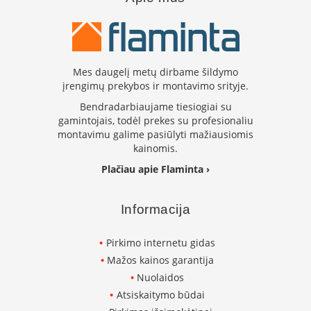
i
d
i
n
i
a
Mes daugelį metų dirbame šildymo
i
įrengimų prekybos ir montavimo srityje.
O
Bendradarbiaujame tiesiogiai su
r
gamintojais, todėl prekes su profesionaliu
t
montavimu galime pasiūlyti mažiausiomis
a
kainomis.
k
i
Plačiau apie Flaminta ›
a
i
i
Informacija
r
į
Pirkimo internetu gidas
r
a
Mažos kainos garantija
n
Nuolaidos
g
a
Atsiskaitymo būdai