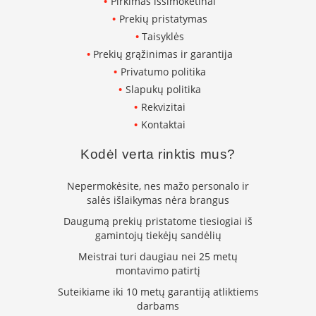
Pirkimas išsimokėtinai
K
Prekių pristatymas
a
r
Taisyklės
š
Prekių grąžinimas ir garantija
t
Privatumo politika
o
Slapukų politika
o
r
Rekvizitai
o
Kontaktai
v
e
Kodėl verta rinktis mus?
n
t
i
Nepermokėsite, nes mažo personalo ir
l
salės išlaikymas nėra brangus
i
Daugumą prekių pristatome tiesiogiai iš
a
gamintojų tiekėjų sandėlių
t
o
Meistrai turi daugiau nei 25 metų
r
montavimo patirtį
i
a
Suteikiame iki 10 metų garantiją atliktiems
i
darbams