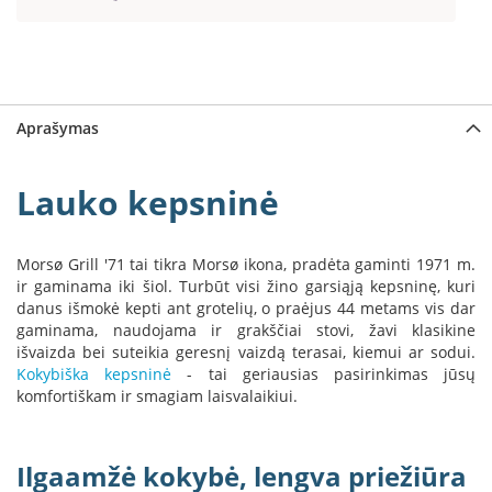
a
S
e
g
u
Aprašymas
i
n
Lauko kepsninė
W
a
n
Morsø Grill '71 tai tikra Morsø ikona, pradėta gaminti 1971 m.
d
ir gaminama iki šiol. Turbūt visi žino garsiąją kepsninę, kuri
e
danus išmokė kepti ant grotelių, o praėjus 44 metams vis dar
r
gaminama, naudojama ir grakščiai stovi, žavi klasikine
s
išvaizda bei suteikia geresnį vaizdą terasai, kiemui ar sodui.
Kokybiška kepsninė
- tai geriausias pasirinkimas jūsų
M
komfortiškam ir smagiam laisvalaikiui.
o
r
s
ø
Ilgaamžė kokybė, lengva priežiūra