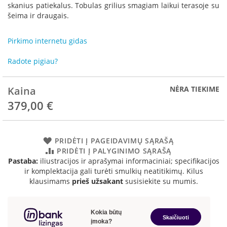
R
skanius patiekalus. Tobulas grilius smagiam laikui terasoje su
o
šeima ir draugais.
m
o
Pirkimo internetu gidas
t
o
p
Radote pigiau?
S
Kaina
NĖRA TIEKIME
p
a
379,00 €
r
t
h
e
PRIDĖTI Į PAGEIDAVIMŲ SĄRAŠĄ
r
PRIDĖTI Į PALYGINIMO SĄRAŠĄ
m
Pastaba:
iliustracijos ir aprašymai informaciniai; specifikacijos
ir komplektacija gali turėti smulkių neatitikimų. Kilus
I
klausimams
prieš užsakant
susisiekite su mumis.
n
v
i
c
t