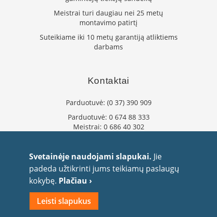
L
Meistrai turi daugiau nei 25 metų
a
montavimo patirtį
n
Suteikiame iki 10 metų garantiją atliktiems
k
darbams
s
t
ū
s
Kontaktai
o
r
Parduotuvė:
(0 37) 390 909
t
a
Parduotuvė:
0 674 88 333
k
Meistrai:
0 686 40 302
i
a
info@flaminta.lt
i
eparduotuve@flaminta.lt
Svetainėje naudojami slapukai.
Jie
Baltų pr. 26, Šilainiai
S
padeda užtikrinti jums teikiamų paslaugų
Kaunas, 48193 Lietuva
t
kokybę.
Plačiau ›
a
č
Leisti slapukus
i
a