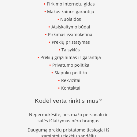
Pirkimo internetu gidas
K
a
Mažos kainos garantija
r
Nuolaidos
š
Atsiskaitymo būdai
t
o
Pirkimas išsimokėtinai
o
Prekių pristatymas
r
Taisyklės
o
v
Prekių grąžinimas ir garantija
e
Privatumo politika
n
Slapukų politika
t
i
Rekvizitai
l
Kontaktai
i
a
Kodėl verta rinktis mus?
t
o
r
Nepermokėsite, nes mažo personalo ir
i
salės išlaikymas nėra brangus
a
Daugumą prekių pristatome tiesiogiai iš
i
gamintojų tiekėjų sandėlių