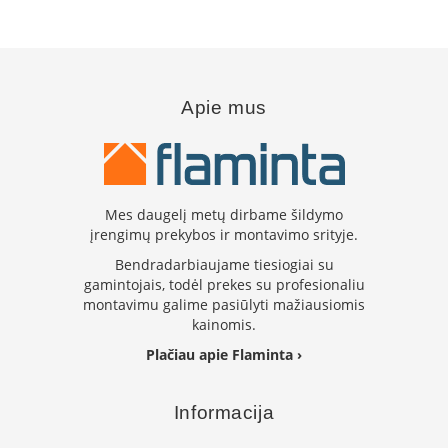
i
d
i
n
i
a
Apie mus
i
O
r
t
a
Mes daugelį metų dirbame šildymo
k
įrengimų prekybos ir montavimo srityje.
i
a
Bendradarbiaujame tiesiogiai su
i
gamintojais, todėl prekes su profesionaliu
i
montavimu galime pasiūlyti mažiausiomis
r
kainomis.
į
r
Plačiau apie Flaminta ›
a
n
g
Informacija
a