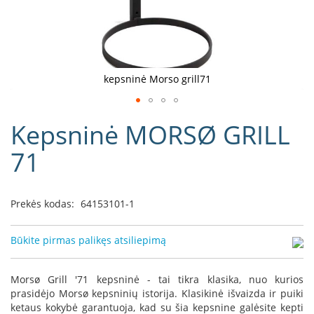
D
o
r
a
k
kepsninė Morso grill71
o
L
Eiti
i
Kepsninė MORSØ GRILL
į
n
e
galerijos
71
a
paradžią
D
e
Prekės kodas:
64153101-1
f
r
o
Būkite pirmas palikęs atsiliepimą
H
o
m
Morsø Grill '71 kepsninė - tai tikra klasika, nuo kurios
e
prasidėjo Morsø kepsninių istorija. Klasikinė išvaizda ir puiki
ketaus kokybė garantuoja, kad su šia kepsnine galėsite kepti