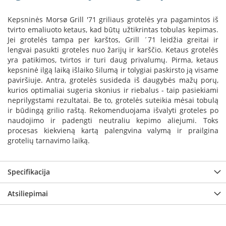
B
r
Kepsninės Morsø Grill '71 griliaus grotelės yra pagamintos iš
o
tvirto emaliuoto ketaus, kad būtų užtikrintas tobulas kepimas.
n
Jei grotelės tampa per karštos, Grill ´71 leidžia greitai ir
p
lengvai pasukti groteles nuo žarijų ir karščio. Ketaus grotelės
i
yra patikimos, tvirtos ir turi daug privalumų. Pirma, ketaus
kepsninė ilgą laiką išlaiko šilumą ir tolygiai paskirsto ją visame
H
paviršiuje. Antra, grotelės susideda iš daugybės mažų porų,
e
kurios optimaliai sugeria skonius ir riebalus - taip pasiekiami
t
neprilygstami rezultatai. Be to, grotelės suteikia mėsai tobulą
a
ir būdingą grilio raštą. Rekomenduojama išvalyti groteles po
E
naudojimo ir padengti neutraliu kepimo aliejumi. Toks
l
procesas kiekvieną kartą palengvina valymą ir prailgina
e
grotelių tarnavimo laiką.
k
t
r
Specifikacija
i
n
i
Atsiliepimai
a
i
ž