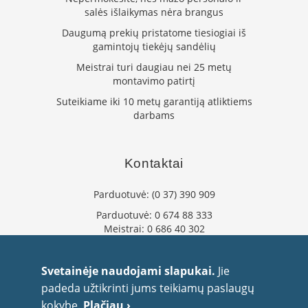
salės išlaikymas nėra brangus
L
a
Daugumą prekių pristatome tiesiogiai iš
n
gamintojų tiekėjų sandėlių
k
Meistrai turi daugiau nei 25 metų
s
t
montavimo patirtį
ū
Suteikiame iki 10 metų garantiją atliktiems
s
darbams
o
r
t
a
Kontaktai
k
i
Parduotuvė:
(0 37) 390 909
a
i
Parduotuvė:
0 674 88 333
Meistrai:
0 686 40 302
S
info@flaminta.lt
t
eparduotuve@flaminta.lt
a
Svetainėje naudojami slapukai.
Jie
č
Baltų pr. 26, Šilainiai
padeda užtikrinti jums teikiamų paslaugų
i
Kaunas, 48193 Lietuva
a
kokybę.
Plačiau ›