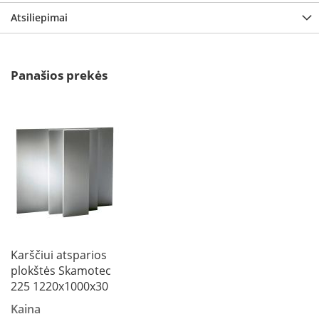
B
Atsiliepimai
r
o
n
p
Panašios prekės
i
H
e
t
a
E
l
e
k
t
r
i
Karščiui atsparios
n
plokštės Skamotec
i
a
225 1220x1000x30
i
Kaina
ž