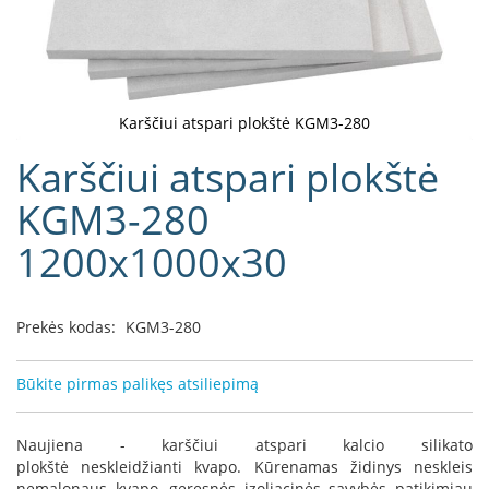
D
o
r
a
k
Karščiui atspari plokštė KGM3-280
o
Eiti
Karščiui atspari plokštė
L
į
i
galerijos
KGM3-280
n
paradžią
e
a
1200x1000x30
D
e
Prekės kodas:
KGM3-280
f
r
o
Būkite pirmas palikęs atsiliepimą
H
o
m
Naujiena - karščiui atspari kalcio silikato
e
plokštė neskleidžianti kvapo. Kūrenamas židinys neskleis
nemalonaus kvapo, geresnės izoliacinės savybės patikimiau