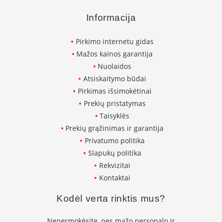
K
a
Informacija
r
š
Pirkimo internetu gidas
t
o
Mažos kainos garantija
o
Nuolaidos
r
Atsiskaitymo būdai
o
Pirkimas išsimokėtinai
v
e
Prekių pristatymas
n
Taisyklės
t
Prekių grąžinimas ir garantija
i
l
Privatumo politika
i
Slapukų politika
a
Rekvizitai
t
o
Kontaktai
r
i
Kodėl verta rinktis mus?
a
i
Nepermokėsite, nes mažo personalo ir