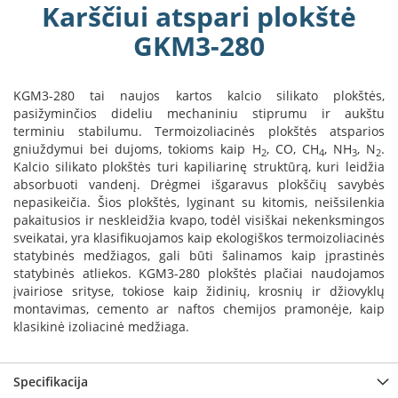
Karščiui atspari plokštė
a
GKM3-280
S
e
g
KGM3-280 tai naujos kartos kalcio silikato plokštės,
u
pasižyminčios dideliu mechaniniu stiprumu ir aukštu
i
terminiu stabilumu. Termoizoliacinės plokštės atsparios
n
gniuždymui bei dujoms, tokioms kaip H
, CO, CH
, NH
, N
.
2
4
3
2
Kalcio silikato plokštės turi kapiliarinę struktūrą, kuri leidžia
W
absorbuoti vandenį. Drėgmei išgaravus plokščių savybės
a
n
nepasikeičia. Šios plokštės, lyginant su kitomis, neišsilenkia
d
pakaitusios ir neskleidžia kvapo, todėl visiškai nekenksmingos
e
sveikatai, yra klasifikuojamos kaip ekologiškos termoizoliacinės
r
statybinės medžiagos, gali būti šalinamos kaip įprastinės
s
statybinės atliekos. KGM3-280 plokštės plačiai naudojamos
įvairiose srityse, tokiose kaip židinių, krosnių ir džiovyklų
M
montavimas, cemento ar naftos chemijos pramonėje, kaip
o
klasikinė izoliacinė medžiaga.
r
s
ø
Specifikacija