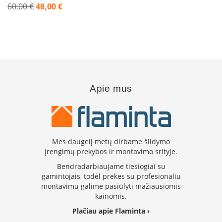
i
60,00 €
48,00 €
d
Akcija
i
n
i
a
i
O
r
Apie mus
t
a
k
i
a
i
Mes daugelį metų dirbame šildymo
i
įrengimų prekybos ir montavimo srityje.
r
į
Bendradarbiaujame tiesiogiai su
r
gamintojais, todėl prekes su profesionaliu
a
montavimu galime pasiūlyti mažiausiomis
n
kainomis.
g
a
Plačiau apie Flaminta ›