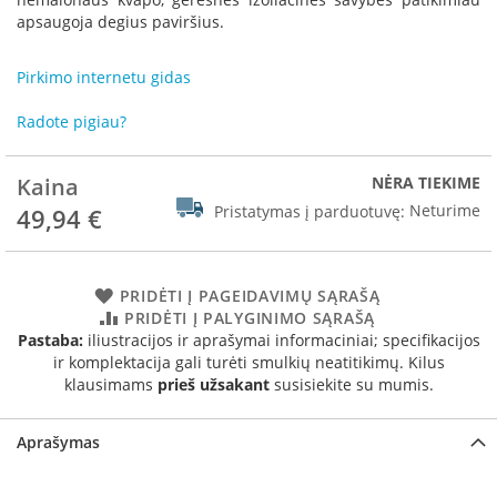
R
apsaugoja degius paviršius.
o
m
o
Pirkimo internetu gidas
t
o
Radote pigiau?
p
S
Kaina
NĖRA TIEKIME
p
Pristatymas į parduotuvę:
Neturime
49,94 €
a
r
t
h
PRIDĖTI Į PAGEIDAVIMŲ SĄRAŠĄ
e
PRIDĖTI Į PALYGINIMO SĄRAŠĄ
r
Pastaba:
iliustracijos ir aprašymai informaciniai; specifikacijos
m
ir komplektacija gali turėti smulkių neatitikimų. Kilus
klausimams
prieš užsakant
susisiekite su mumis.
I
n
v
Aprašymas
i
c
t